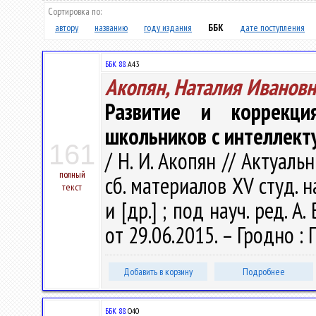
Сортировка по:
автору
названию
году издания
ББК
дате поступления
ББК 88.
А43
Акопян, Наталия Ивановн
Развитие и коррекц
школьников с интеллект
161
/ Н. И. Акопян // Актуал
полный
сб. материалов XV студ. на
текст
и [др.] ; под науч. ред. 
от 29.06.2015. – Гродно : Г
Добавить в корзину
Подробнее
ББК 88.
О40