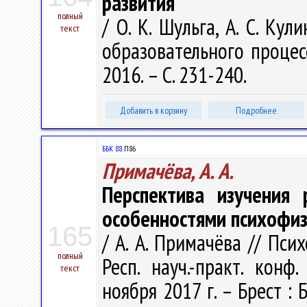
развития
полный
/ О. К. Шульга, А. С. Ку
текст
образовательного процесса
2016. – С. 231-240.
Добавить в корзину
Подробнее
ББК 88.
П86
Примачёва, А. А.
Перспектива изучения
особенностями психофиз
165
/ А. А. Примачёва // Псих
полный
Респ. науч.-практ. конф
текст
ноября 2017 г. – Брест : 