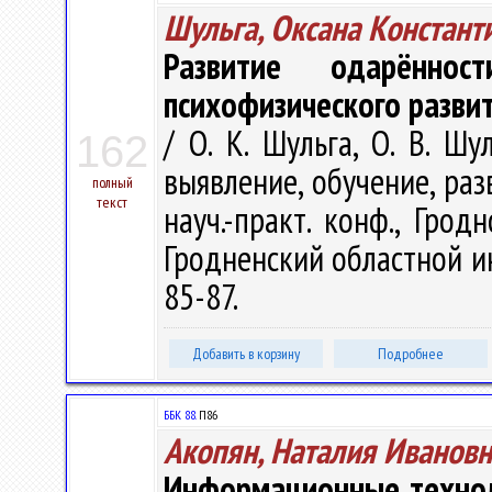
Шульга, Оксана Констант
Развитие одарённо
психофизического разви
/ О. К. Шульга, О. В. Шу
162
выявление, обучение, раз
полный
текст
науч.-практ. конф., Грод
Гродненский областной ин
85-87.
Добавить в корзину
Подробнее
ББК 88.
П86
Акопян, Наталия Ивановн
Информационные технол