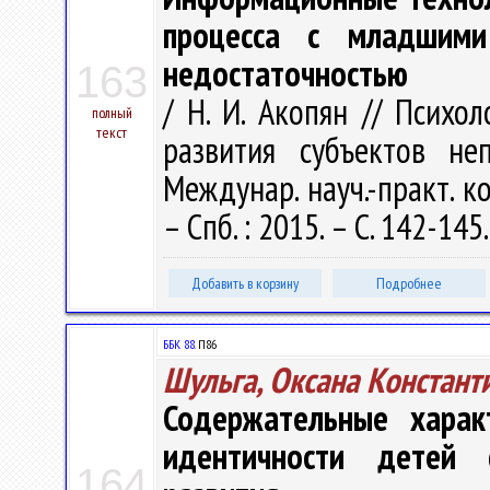
процесса с младшими
недостаточностью
163
/ Н. И. Акопян // Психо
полный
текст
развития субъектов не
Междунар. науч.-практ. ко
– Спб. : 2015. – С. 142-145
Добавить в корзину
Подробнее
ББК 88.
П86
Шульга, Оксана Констант
Содержательные харак
идентичности детей 
164