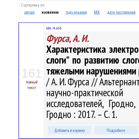
Сортировка по:
автору
названию
году издания
ББК
дате поступления
ББК 74.
А58
Фурса, А. И.
Характеристика электр
слоги" по развитию слог
тяжелыми нарушениями 
161
/ А. И. Фурса // Альтерна
полный
текст
научно-практическо
исследователей, Гродно,
Гродно : 2017. – С. 1.
Добавить в корзину
Подробнее