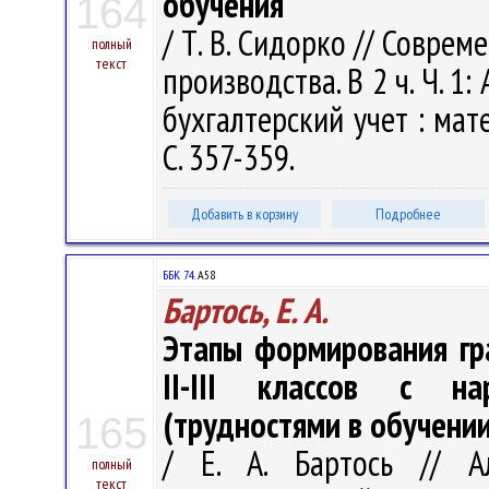
обучения
164
/ Т. В. Сидорко // Совре
полный
текст
производства. В 2 ч. Ч. 1
бухгалтерский учет : мат
С. 357-359.
Добавить в корзину
Подробнее
ББК 74.
А58
Бартось, Е. А.
Этапы формирования гр
II-III классов с на
(трудностями в обучении
165
/ Е. А. Бартось // А
полный
текст