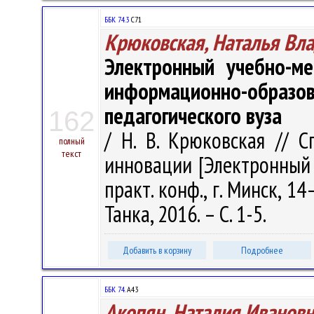
ББК 74.3
С71
Крюковская, Наталья Вл
Электронный учебно-ме
информационно-обр
педагогического вуза
162
/ Н. В. Крюковская // 
полный
текст
инновации [Электронный 
практ. конф., г. Минск, 1
Танка, 2016. – С. 1-5.
Добавить в корзину
Подробнее
ББК 74.
А43
Акопян, Наталия Ивановн