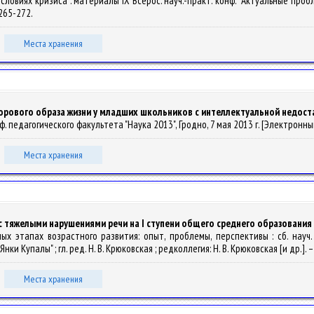
в условиях кризиса : материалы IX Всерос. науч.-практ. конф. "Актуальные пр
 265-272.
Места хранения
орового образа жизни у младших школьников с интеллектуальной недост
ф. педагогического факультета "Наука 2013", Гродно, 7 мая 2013 г. [Электронный 
Места хранения
 тяжелыми нарушениями речи на I ступени общего среднего образования
ых этапах возрастного развития: опыт, проблемы, перспективы : сб. науч.
Купалы" ; гл. ред. Н. В. Крюковская ; редколлегия: Н. В. Крюковская [и др.]. – 
Места хранения