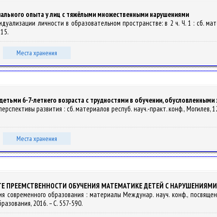
ального опыта у лиц с тяжёлыми множественными нарушениями
дуализации личности в образовательном пространстве: в 2 ч. Ч. 1 : сб. мате
315.
Места хранения
етьми 6-7-летнего возраста с трудностями в обучении, обусловленными 
ерспективы развития : сб. материалов респуб. науч.-практ. конф., Могилев, 12 о
Места хранения
ТЕ ПРЕЕМСТВЕННОСТИ ОБУЧЕНИЯ МАТЕМАТИКЕ ДЕТЕЙ С НАРУШЕНИЯМИ
тия современного образования : материалы Междунар. науч. конф., посвящ
разования, 2016. – С. 557-590.