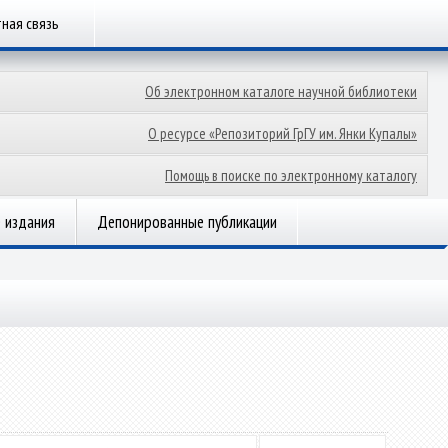
ная связь
Об электронном каталоге научной библиотеки
О ресурсе «Репозиторий ГрГУ им. Янки Купалы»
Помощь в поиске по электронному каталогу
 издания
Депонированные публикации