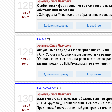
Урусова, Ольга Ивановна
128
Особенности формирования социального опыта
обслуживания населения
полный
/ О. И. Урусова // Специальное образование и социоку
текст
Добавить в корзину
Подробнее
ББК 74.6
С69
Урусова, Ольга Ивановна
129
Актуальные подходы к формированию социальног
/ О. И. Урусова // Социализация личности на разн
"Социализация личности на разных этапах возрас
полный
главный редактор Н. В. Крюковская ; редколлегия: Н. В
текст
Добавить в корзину
Подробнее
ББК 316.614.4:37.01
С69
Урусова, Ольга Ивановна
130
Адаптивно-адаптирующая образовательная сред
/ О. И. Урусова // Социализация личности на раз
полный
"Гродненский государственный университет имени Янки 
текст