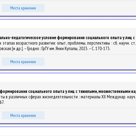
Места хранения
ально-педагогическое условие формирования социального опыта у лиц 
 этапах возрастного развития: опыт, проблемы, перспективы : сб. научн. ст. 
ковская [и др.]. – Гродно : ГрГУ им. Янки Купалы, 2023. – С. 170-173.
Места хранения
 формирования социального опыта у лиц с тяжелыми, множественными нар
оты в различных сферах жизнедеятельности : материалы XII Междунар. науч.
267.
Места хранения