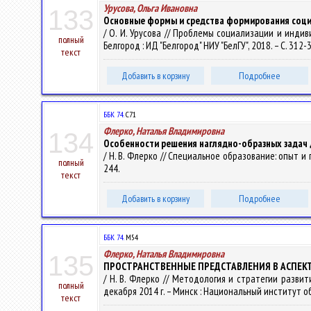
Урусова, Ольга Ивановна
133
Основные формы и средства формирования соци
/ О. И. Урусова // Проблемы социализации и индиви
полный
Белгород : ИД "Белгород" НИУ "БелГУ", 2018. – С. 312-
текст
Добавить в корзину
Подробнее
ББК 74.
С71
Флерко, Наталья Владимировна
134
Особенности решения наглядно-образных задач д
/ Н. В. Флерко // Специальное образование: опыт и п
полный
244.
текст
Добавить в корзину
Подробнее
ББК 74.
М54
Флерко, Наталья Владимировна
135
ПРОСТРАНСТВЕННЫЕ ПРЕДСТАВЛЕНИЯ В АСПЕК
/ Н. В. Флерко // Методология и стратегии разви
полный
декабря 2014 г. – Минск : Национальный институт об
текст