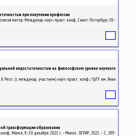
таточностью при получении профессии
зисов матер. Междунар. науч.-практ. конф., Санкт-Петербург, 05–
Статья
туальной недостаточностью на философском уровне научного
 Респ. (с междунар. участием) науч.-практ. конф. / ГрГУ им. Янки
Статья
овой трансформации образования
нф., Минск, 9–10 декабря 2021 г. – Минск : БГУИР, 2021. – С. 289-