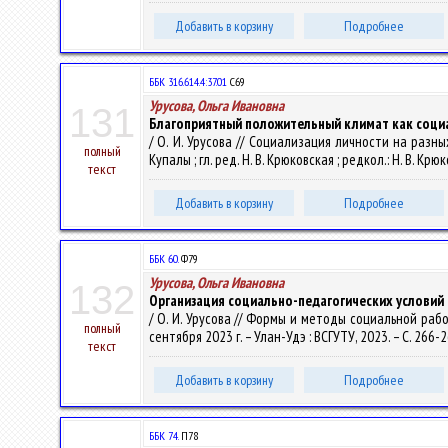
Добавить в корзину
Подробнее
ББК 316.614.4:37.01
С69
Урусова, Ольга Ивановна
131
Благоприятный положительный климат как соци
/ О. И. Урусова // Социализация личности на разных
полный
Купалы ; гл. ред. Н. В. Крюковская ; редкол.: Н. В. Крю
текст
Добавить в корзину
Подробнее
ББК 60.
Ф79
Урусова, Ольга Ивановна
132
Организация социально-педагогических условий
/ О. И. Урусова // Формы и методы социальной раб
полный
сентября 2023 г. – Улан-Удэ : ВСГУТУ, 2023. – С. 266-
текст
Добавить в корзину
Подробнее
ББК 74.
П78