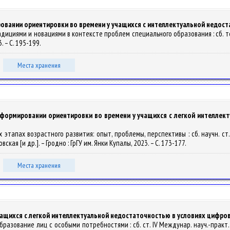
овании ориентировки во времени у учащихся с интеллектуальной недос
адициями и новациями в контексте проблем специального образования : сб. те
. – С. 195-199.
Места хранения
 формировании ориентировки во времени у учащихся с легкой интеллек
этапах возрастного развития: опыт, проблемы, перспективы : сб. научн. ст. X
ковская [и др.]. – Гродно : ГрГУ им. Янки Купалы, 2023. – С. 173-177.
Места хранения
чащихся с легкой интеллектуальной недостаточностью в условиях цифр
азование лиц с особыми потребностями : сб. ст. IV Междунар. науч.-практ. ко