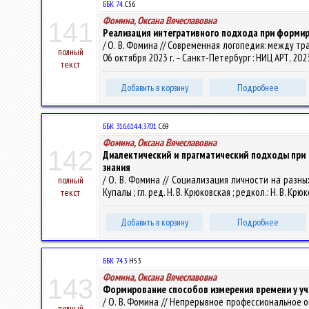
ББК 74.
С56
Фомина, Оксана Вячеславовна
141
Реализация интегративного подхода при формир
/ О. В. Фомина // Современная логопедия: между тр
полный
06 октября 2023 г. – Санкт-Петербург : НИЦ АРТ, 2023
текст
Добавить в корзину
Подробнее
ББК 316.614.4:37.01
С69
Фомина, Оксана Вячеславовна
142
Диалектический и прагматический подходы при
знания
/ О. В. Фомина // Социализация личности на разных 
полный
Купалы ; гл. ред. Н. В. Крюковская ; редкол.: Н. В. Крю
текст
Добавить в корзину
Подробнее
ББК 74.3
Н53
Фомина, Оксана Вячеславовна
143
Формирование способов измерения времени у у
/ О. В. Фомина // Непрерывное профессиональное обр
полный