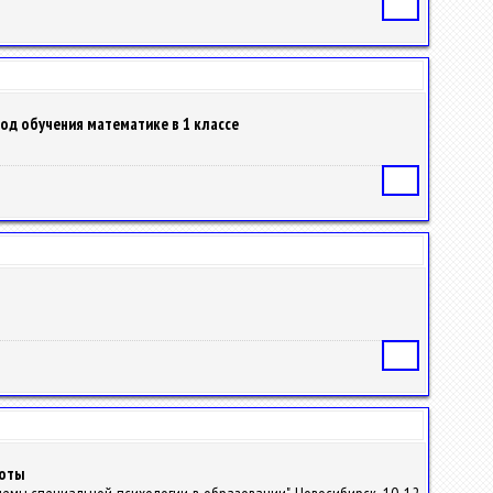
Статья
од обучения математике в 1 классе
Статья
Статья
боты