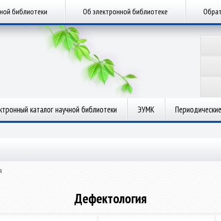
чной библиотеки
Об электронной библиотеке
Обрат
ктронный каталог научной библиотеки
ЭУМК
Периодические
я
Дефектология