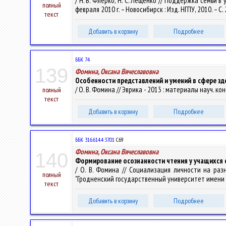
/ Н. В. Флерко, Н. С. Лещенко // Поддержка семьи 
полный
февраля 2010 г. – Новосибирск : Изд. НГПУ, 2010. – С.
текст
Добавить в корзину
Подробнее
ББК 74.
139
Фомина, Оксана Вячеславовна
Особенности представлений и умений в сфере зд
/ О. В. Фомина // Эврика - 2013 : материалы науч. кон
полный
текст
Добавить в корзину
Подробнее
ББК 316.614.4:37.01
С69
Фомина, Оксана Вячеславовна
140
Формирование осознанности чтения у учащихся с
/ О. В. Фомина // Социализация личности на разн
полный
"Гродненский государственный университет имени Янки 
текст
Добавить в корзину
Подробнее