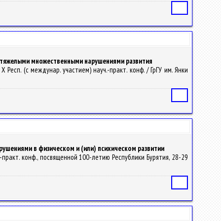
Статья
с тяжелыми множественными нарушениями развития
X Респ. (с междунар. участием) науч.-практ. конф. / ГрГУ им. Янки
Статья
ушениями в физическом и (или) психическом развитии
-практ. конф., посвященной 100-летию Республики Бурятия, 28-29
Статья