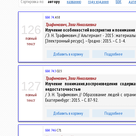
Сортировка по:
автору
названию
году издания
ББК
дате
ББК 74.
А58
Трафимович, Элла Николаевна
126
Изучение особенностей восприятия и понимания
/ Э. Н. Трафимович // Альтернант - 2015 : матери
полный
[Электронный ресурс]. – Гродно : 2015. – С. 1-4.
текст
Добавить в корзину
Подробнее
ББК 74.3
О23
Трафимович, Элла Николаевна
127
Изучение понимания,воспроизведения содерж
недостаточностью
/ Э. Н. Трафимович // Образование людей с ограни
полный
Екатеринбург : 2015. – С. 87-92.
текст
Добавить в корзину
Подробнее
ББК 74.6
С71