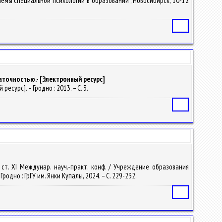
облемы специальной психологии в образовании", Новосибирск, 10-12
Статья
аточностью.- [Электронный ресурс]
ресурс]. – Гродно : 2013. – С. 3.
Статья
 ст. XI Междунар. науч.-практ. конф. / Учреждение образования
Гродно : ГрГУ им. Янки Купалы, 2024. – С. 229-232.
Статья