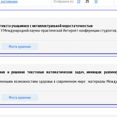
 поступления
Отображать по:
10
25
50
 текста учащимися с интеллектуальной недостаточностью
алы V Международной научно-практической Интернет-конференции студентов, 
Места хранения
ания и решения текстовых математических задач, имеющих различн
ченными возможностями здоровья в современном мире : материалы Междунар. н
Места хранения