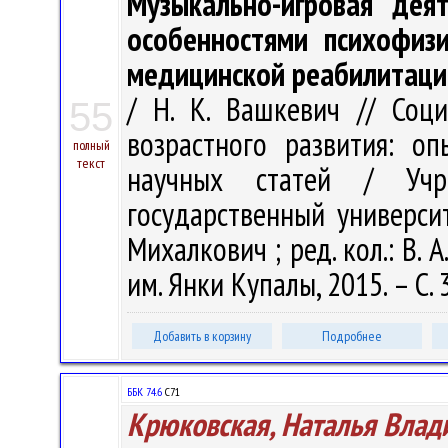
Музыкально-игровая дея
особенностями психофизи
медицинской реабилитаци
/ Н. К. Вашкевич // Соц
55
возрастного развития: оп
полный
текст
научных статей / Учре
государственный университ
Михалкович ; ред. кол.: В. А
им. Янки Купалы, 2015. – С. 
Добавить в корзину
Подробнее
ББК 74.6
С71
Крюковская, Наталья Влад