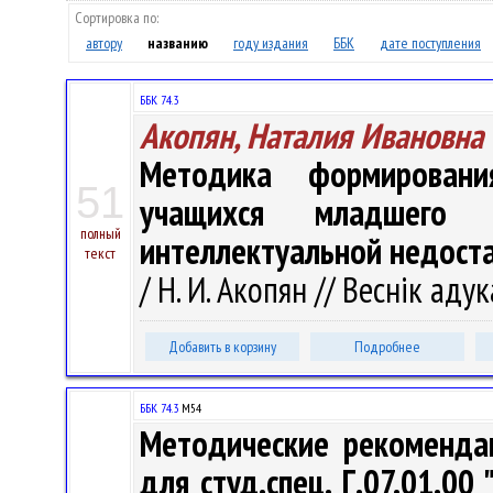
Сортировка по:
автору
названию
году издания
ББК
дате поступления
ББК 74.3
Акопян, Наталия Ивановна
Методика формировани
51
учащихся младшего 
полный
интеллектуальной недост
текст
/ Н. И. Акопян // Веснік адук
Добавить в корзину
Подробнее
ББК 74.3
М54
Методические рекоменда
для студ.спец. Г.07.01.00 