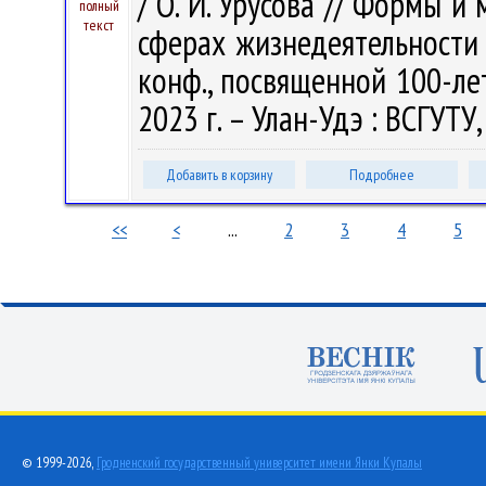
/ О. И. Урусова // Формы 
полный
текст
сферах жизнедеятельности 
конф., посвященной 100-ле
2023 г. – Улан-Удэ : ВСГУТУ,
Добавить в корзину
Подробнее
<<
<
...
2
3
4
5
© 1999-2026,
Гродненский государственный университет имени Янки Купалы