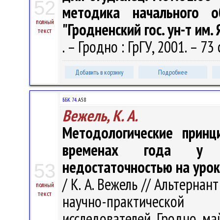
52
методика начального о
полный
"Гродненский гос. ун-т им.
текст
. – Гродно : ГрГУ, 2001. – 73 
Добавить в корзину
Подробнее
ББК 74.
А58
Вежель, К. А.
Методологические принц
временах года у у
недостаточностью на урок
53
/ К. А. Вежель // Альтерна
полный
текст
научно-практической
исследователей, Гродно, ма