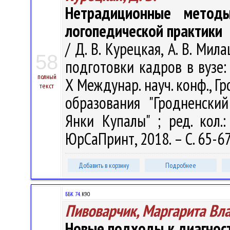
Нетрадиционные метод
логопедической практики
/ Д. В. Курецкая, А. В. Ми
58
подготовки кадров в вузе:
полный
Х Междунар. науч. конф., Г
текст
образования "Гродненски
Янки Купалы" ; ред. кол.:
ЮрСаПринт, 2018. – С. 65-67
Добавить в корзину
Подробнее
ББК 74.
К90
Пивоварчик, Маргарита Вл
Новые подходы к диагнос