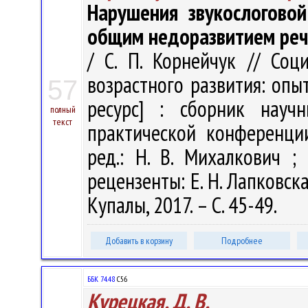
Нарушения звукослогово
общим недоразвитием речи
/ С. П. Корнейчук // Соц
возрастного развития: опы
57
ресурс] : сборник науч
полный
текст
практической конференци
ред.: Н. В. Михалкович ; 
рецензенты: Е. Н. Лапковска
Купалы, 2017. – С. 45-49.
Добавить в корзину
Подробнее
ББК 74.48
С56
Курецкая, Д. В.