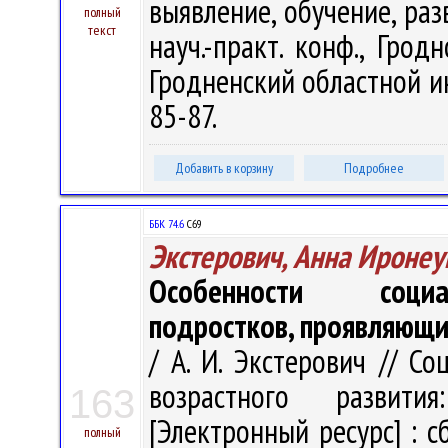
выявление, обучение, раз
полный
текст
науч.-практ. конф., Грод
Гродненский областной ин
85-87.
Добавить в корзину
Подробнее
ББК 74.6
С69
Экстерович, Анна Ироне
Особенности социал
подростков, проявляющи
/ А. И. Экстерович // С
возрастного развити
163
[Электронный ресурс] : 
полный