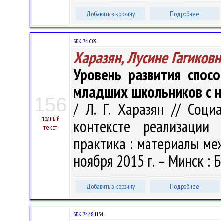
Добавить в корзину
Подробнее
ББК 74.
С69
Харазян, Лусине Гагиковн
Уровень развития спос
младших школьников с 
156
/ Л. Г. Харазян // Соц
полный
контексте реализации 
текст
практика : материалы меж
ноября 2015 г. – Минск : Б
Добавить в корзину
Подробнее
ББК 74.48
Н34