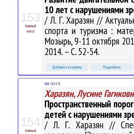
10 лет с нарушениями зр
153
/ Л. Г. Харазян // Актуа
полный
спорта и туризма : мате
текст
Мозырь, 9-11 октября 2014
2014. – С. 52-54.
Добавить в корзину
Подробнее
ББК 74.3
С71
Харазян, Лусине Гагиковн
Пространственный порог
детей с нарушениями зр
154
/ Л. Г. Харазян // Сп
полный