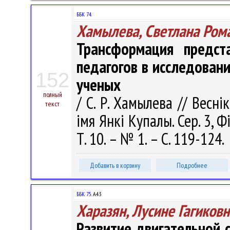
ББК 74.
Хамылева, Светлана Ром
Трансформация предст
педагогов в исследовани
152
ученых
полный
/ С. Р. Хамылева // Весні
текст
імя Янкі Купалы. Сер. 3, Фі
Т. 10. – № 1. – С. 119-124.
Добавить в корзину
Подробнее
ББК 75.
А43
Харазян, Лусине Гагиковн
Развитие двигательной с