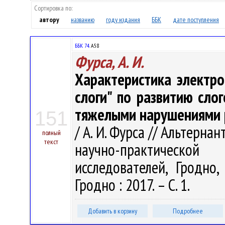
Сортировка по:
автору
названию
году издания
ББК
дате поступления
ББК 74.
А58
Фурса, А. И.
Характеристика электр
слоги" по развитию слог
тяжелыми нарушениями 
151
/ А. И. Фурса // Альтерна
полный
текст
научно-практическо
исследователей, Гродно,
Гродно : 2017. – С. 1.
Добавить в корзину
Подробнее