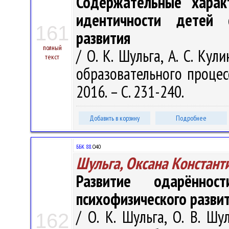
Содержательные харак
идентичности детей 
161
развития
полный
/ О. К. Шульга, А. С. Ку
текст
образовательного процесса
2016. – С. 231-240.
Добавить в корзину
Подробнее
ББК 88.
О40
Шульга, Оксана Констант
Развитие одарённо
психофизического разви
/ О. К. Шульга, О. В. Шу
162