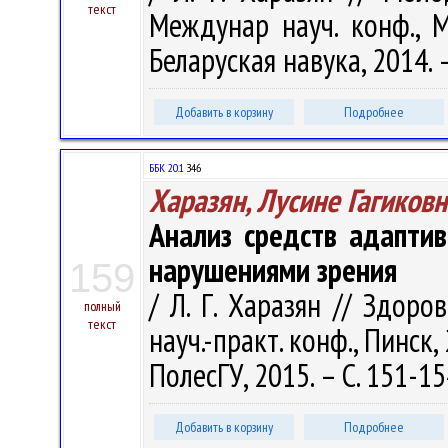
текст
Междунар науч. конф., М
Беларуская навука, 2014. –
Добавить в корзину
Подробнее
ББК 20.1
З46
Харазян, Лусине Гагиковн
Анализ средств адаптив
нарушениями зрения
159
/ Л. Г. Харазян // Здор
полный
текст
науч.-практ. конф., Пинск, 
ПолесГУ, 2015. – С. 151-15
Добавить в корзину
Подробнее