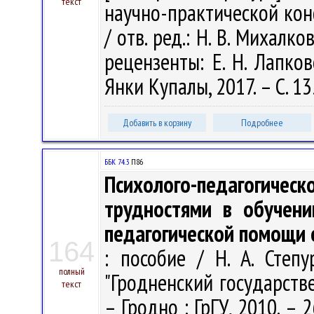
текст
научно-практической ко
/ отв. ред.: Н. В. Михалков
рецензенты: Е. Н. Лапков
Янки Купалы, 2017. – С. 1
Добавить в корзину
Подробнее
ББК 74.3
П86
Психолого-педагогич
трудностями в обучени
педагогической помощи
164
: пособие / Н. А. Степу
полный
"Гродненский государств
текст
– Гродно : ГрГУ, 2010. – 