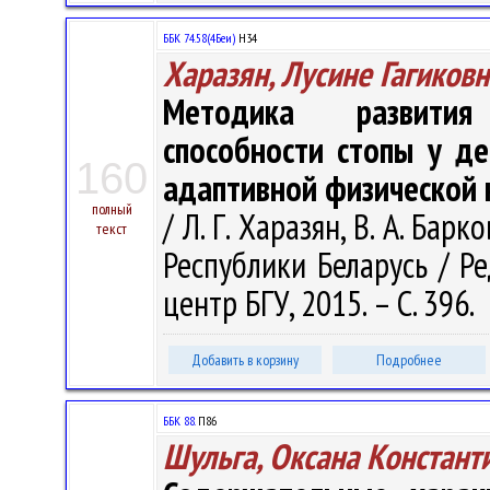
ББК 74.58(4Беи)
Н34
Харазян, Лусине Гагиковн
Методика развития
способности стопы у д
160
адаптивной физической 
полный
/ Л. Г. Харазян, В. А. Барк
текст
Республики Беларусь / Ред
центр БГУ, 2015. – С. 396.
Добавить в корзину
Подробнее
ББК 88.
П86
Шульга, Оксана Констант