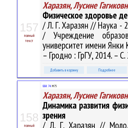
Харазян, Лусине Гагиковн
Физическое здоровье де
/ Л. Г. Харазян // Наука - 
157
/ Учреждение образов
полный
текст
университет имени Янки Куп
– Гродно : ГрГУ, 2014. – С
Добавить в корзину
Подробнее
ББК 74.
М75
Харазян, Лусине Гагиковн
Динамика развития физи
зрения
158
/ Л. Г. Харазян // Мол
полный