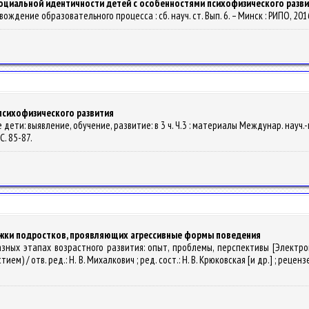
оциальной идентичности детей с особенностями психофизического разв
овождение образовательного процесса : сб. науч. ст. Вып. 6. – Минск : РИПО, 2016
психофизического развития
ные дети: выявление, обучение, развитие: в 3 ч. Ч.3 : материалы Междунар. науч.-
С. 85-87.
жки подростков, проявляющих агрессивные формы поведения
разных этапах возрастного развития: опыт, проблемы, перспективы [Электро
/ отв. ред.: Н. В. Михалкович ; ред. сост.: Н. В. Крюковская [и др.] ; рецензен