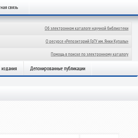
ная связь
Об электронном каталоге научной библиотеки
О ресурсе «Репозиторий ГрГУ им. Янки Купалы»
Помощь в поиске по электронному каталогу
 издания
Депонированные публикации