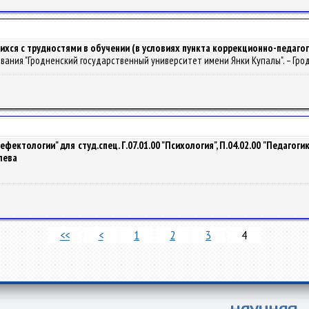
ихся с трудностями в обучении (в условиях пункта коррекционно-педа
зования "Гродненский государственный университет имени Янки Купалы". – Гродно 
ектологии" для студ.спец. Г.07.01.00 "Психология", П.04.02.00 "Педаго
олева
<<
<
1
2
3
4