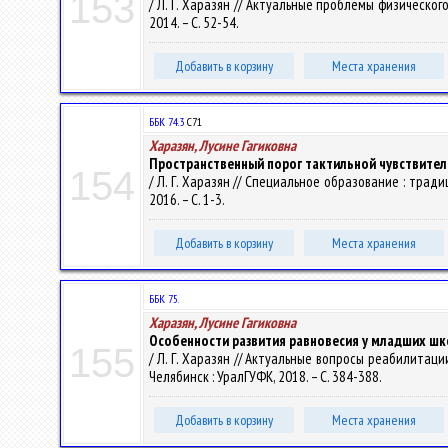
153
/ Л. Г. Харазян // Актуальные проблемы физического
2014. – С. 52-54.
Добавить в корзину
Места хранения
ББК 74.3
С71
Харазян, Лусине Гагиковна
Пространственный порог тактильной чувствитель
154
/ Л. Г. Харазян // Специальное образование : тради
2016. – С. 1-3.
Добавить в корзину
Места хранения
ББК 75.
Харазян, Лусине Гагиковна
Особенности развития равновесия у младших шк
155
/ Л. Г. Харазян // Актуальные вопросы реабилитаци
Челябинск : УралГУФК, 2018. – С. 384-388.
Добавить в корзину
Места хранения