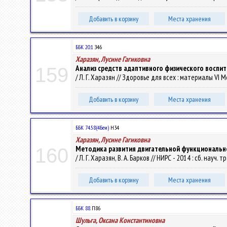
Добавить в корзину
Места хранения
ББК 20.1
З46
Харазян, Лусине Гагиковна
Анализ средств адаптивного физического воспит
159
/ Л. Г. Харазян // Здоровье для всех : материалы VI Ме
Добавить в корзину
Места хранения
ББК 74.58(4Беи)
Н34
Харазян, Лусине Гагиковна
Методика развития двигательной функционально
160
/ Л. Г. Харазян, В. А. Барков // НИРС - 2014 : сб. науч.
Добавить в корзину
Места хранения
ББК 88.
П86
Шульга, Оксана Константиновна