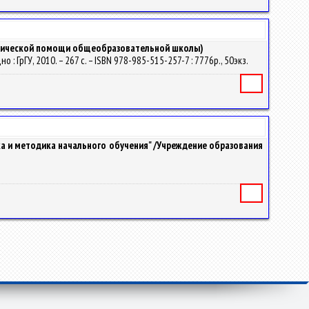
гогической помощи общеобразовательной школы)
: ГрГУ, 2010. – 267 с. – ISBN 978-985-515-257-7 : 7776р., 50экз.
Книга
гика и методика начального обучения" /Учреждение образования
Книга