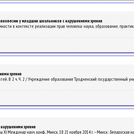
равновесию у младших школьников с нарушениями зрения
ичности в контексте реализации прав человека: наука, образование, практик
иями зрения
татей. В 2 ч. Ч. 2 / Учреждение образования "Гродненский государственный унив
с нарушеними зрения
лы XI Междунар науч. конф., Минск, 18 21 ноября 2014 г. – Минск : Беларуская нав