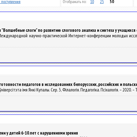
 поступления
Отображать по:
10
25
50
 "Волшебные слоги" по развитию слогового анализа и синтеза у учащихся
II Международной научно-практической Интернет-конференции молодых исслед
товности педагогов в исследованиях белорусских, российских и польск
іверсітэта імя Янкі Купалы. Сер. 3, Філалогія. Педагогіка. Псіхалогія. – 2020. – Т.
ни у детей 6-10 лет с нарушениями зрения