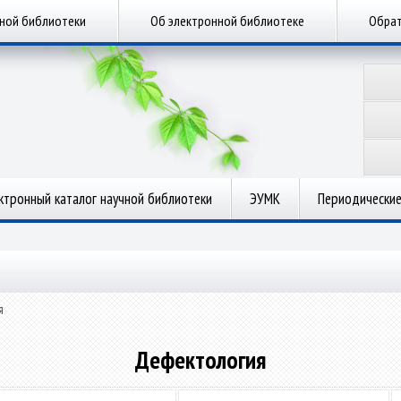
чной библиотеки
Об электронной библиотеке
Обрат
ктронный каталог научной библиотеки
ЭУМК
Периодические
я
Дефектология