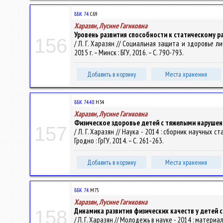
ББК 74.
С69
Харазян, Лусине Гагиковна
Уровень развития способности к статическому 
156
/ Л. Г. Харазян // Социальная защита и здоровье л
2015 г. – Минск : БГУ, 2016. – С. 790-793.
Добавить в корзину
Места хранения
ББК 74.48
Н34
Харазян, Лусине Гагиковна
Физическое здоровье детей с тяжелыми нарушен
157
/ Л. Г. Харазян // Наука - 2014 : сборник научных с
Гродно : ГрГУ, 2014. – С. 261-263.
Добавить в корзину
Места хранения
ББК 74.
М75
Харазян, Лусине Гагиковна
Динамика развития физических качеств у детей 
158
/ Л. Г. Харазян // Молодежь в науке - 2014 : материа