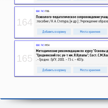
ББК 74.3
П86
Психолого-педагогическое сопровождение учащ
164
: пособие / Н. А. Степура, [и др.] ; Учреждение обра
Добавить в корзину
Места хранения
ББК 74.3
М54
Методические рекомендации по курсу "Основы деф
"Гродненский гос. ун-т им. Я.Купалы"; Сост. С.М.Х
165
. – Гродно : ГрГУ, 2001. – 73 с. – 407р.
Добавить в корзину
Места хранения