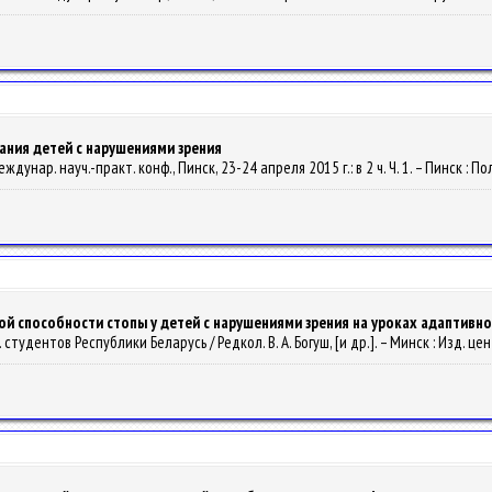
ания детей с нарушениями зрения
ждунар. науч.-практ. конф., Пинск, 23-24 апреля 2015 г.: в 2 ч. Ч. 1. – Пинск : По
й способности стопы у детей с нарушениями зрения на уроках адаптивно
 тр. студентов Республики Беларусь / Редкол. В. А. Богуш, [и др.]. – Минск : Изд. цен