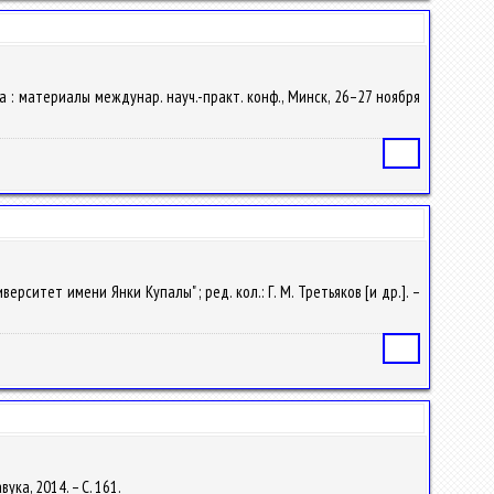
а : материалы междунар. науч.-практ. конф., Минск, 26–27 ноября
Статья
ерситет имени Янки Купалы" ; ред. кол.: Г. М. Третьяков [и др.]. –
Статья
ука, 2014. – С. 161.