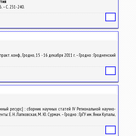
ития
. – С. 231-240.
Статья
практ. конф., Гродно, 15 - 16 декабря 2011 г. – Гродно : Гродненский
Статья
нный ресурс] : сборник научных статей IV Региональной научно-
ты: Е. Н. Лапковская, М. Ю. Сурмач. – Гродно : ГрГУ им. Янки Купалы,
Статья