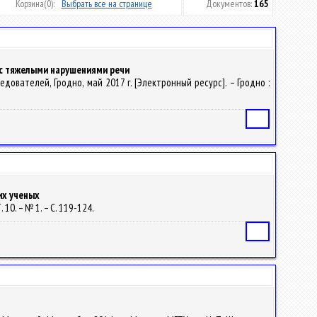
Корзина
(0):
Выбрать все на странице
Документов:
165
 с тяжелыми нарушениями речи
ователей, Гродно, май 2017 г. [Электронный ресурс]. – Гродно :
Статья
их ученых
 10. – № 1. – С. 119-124.
Статья