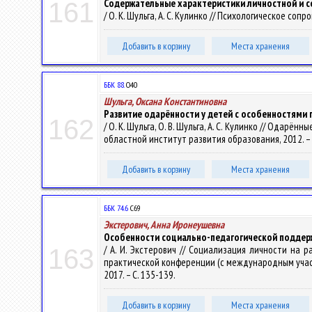
Содержательные характеристики личностной и с
161
/ О. К. Шульга, А. С. Кулинко // Психологическое сопр
Добавить в корзину
Места хранения
ББК 88.
О40
Шульга, Оксана Константиновна
Развитие одарённости у детей с особенностями 
162
/ О. К. Шульга, О. В. Шульга, А. С. Кулинко // Одарён
областной институт развития образования, 2012. – 
Добавить в корзину
Места хранения
ББК 74.6
С69
Экстерович, Анна Иронеушевна
Особенности социально-педагогической поддер
/ А. И. Экстерович // Социализация личности на 
163
практической конференции (с международным участием) 
2017. – С. 135-139.
Добавить в корзину
Места хранения