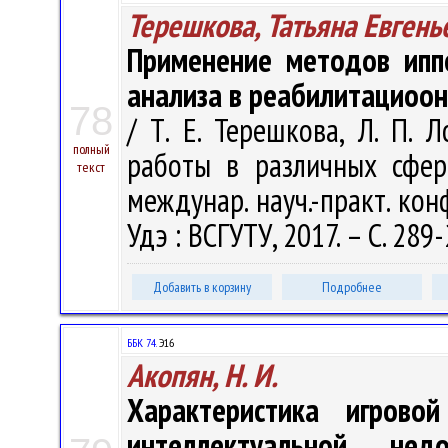
Терешкова, Татьяна Евгень
Применение методов ипп
анализа в реабилитациоон
78
/ Т. Е. Терешкова, Л. П.
полный
работы в различных сфер
текст
междунар. науч.-практ. конф
Удэ : ВСГУТУ, 2017. – С. 289
Добавить в корзину
Подробнее
ББК 74.
Э16
Акопян, Н. И.
Характеристика игрово
интеллектуальной не