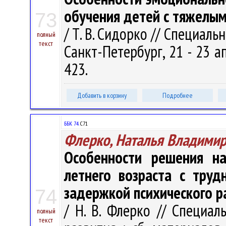
обучения детей с тяжелы
73
/ Т. В. Сидорко // Специаль
полный
текст
Санкт-Петербург, 21 - 23 апр
423.
Добавить в корзину
Подробнее
ББК 74.
С71
Флерко, Наталья Владими
Особенности решения на
летнего возраста с труд
задержкой психического р
74
/ Н. В. Флерко // Специа
полный
текст