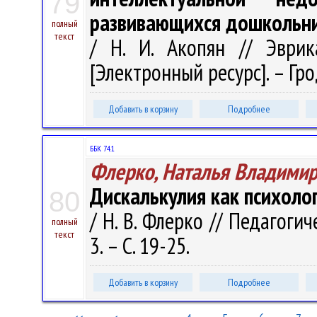
79
развивающихся дошкольн
полный
текст
/ Н. И. Акопян // Эври
[Электронный ресурс]. – Грод
Добавить в корзину
Подробнее
ББК 74.1
Флерко, Наталья Владими
Дискалькулия как психоло
80
/ Н. В. Флерко // Педагоги
полный
текст
3. – С. 19-25.
Добавить в корзину
Подробнее