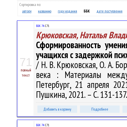
Сортировка по:
автору
названию
году издания
ББК
дате поступления
ББК 74.
С71
Крюковская, Наталья Влад
Сформированность умени
учащихся с задержкой пси
71
/ Н. В. Крюковская, О. А. 
полный
века : Материалы между
текст
Петербург, 21 апреля 2021
Пушкина, 2021. – С. 131-137
Добавить в корзину
Подробнее
ББК 74.
С71