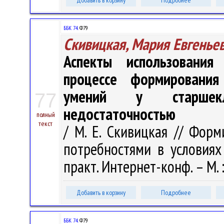
Добавить в корзину
Подробнее
ББК 74.
Ф79
Скивицкая, Мария Евгенье
Аспекты использования
процессе формирования
умений у старшекл
77
недостаточностью
полный
текст
/ М. Е. Скивицкая // Фор
потребностями в условиях
практ. Интернет-конф. – М. :
Добавить в корзину
Подробнее
ББК 74.
Ф79