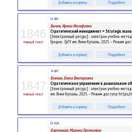
Добавить в корзину
Подробнее
65
Б95
Бычек, Ирина Иосифовна
1846
Стратегический менеджмент = Strategic manag
[Электронный ресурс] : электрон.учебно-метод.к
Гродно : ГрГУ им. Янки Купалы, 2025. – Режим дос
полный текст
Добавить в корзину
Подробнее
74
Б97
Бэкман, Елена Викторовна
1847
Стратегическое управление в дошкольном о
[Электронный ресурс] : электрон.учебно-метод.к
им. Янки Купалы, 2025. – Режим доступа: https://
полный текст
Добавить в корзину
Подробнее
65
К26
Карпицкая, Марина Евгеньевна