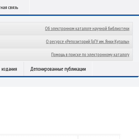
ная связь
Об электронном каталоге научной библиотеки
О ресурсе «Репозиторий ГрГУ им. Янки Купалы»
Помощь в поиске по электронному каталогу
 издания
Депонированные публикации