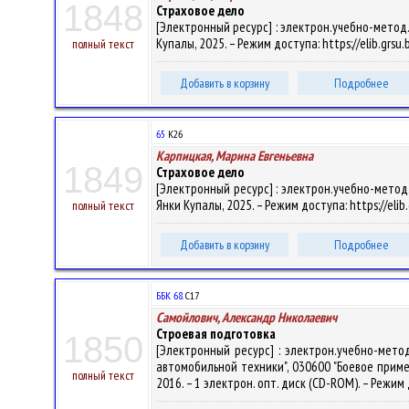
1848
Страховое дело
[Электронный ресурс] : электрон.учебно-метод.к
Купалы, 2025. – Режим доступа: https://elib.grs
полный текст
Добавить в корзину
Подробнее
65
К26
Карпицкая, Марина Евгеньевна
1849
Страховое дело
[Электронный ресурс] : электрон.учебно-метод.к
Янки Купалы, 2025. – Режим доступа: https://eli
полный текст
Добавить в корзину
Подробнее
ББК 68.
С17
Самойлович, Александр Николаевич
Строевая подготовка
1850
[Электронный ресурс] : электрон.учебно-мет
автомобильной техники", 030600 "Боевое примене
полный текст
2016. – 1 электрон. опт. диск (CD-ROM). – Режим 