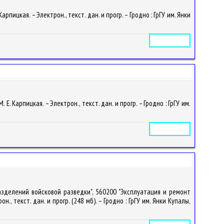
ицкая. – Электрон., текст. дан. и прогр. – Гродно : ГрГУ им. Янки
Электронное издание
 Карпицкая. – Электрон., текст. дан. и прогр. – Гродно : ГрГУ им.
Электронное издание
зделений войсковой разведки", 560200 "Эксплуатация и ремонт
 текст. дан. и прогр. (248 мб). – Гродно : ГрГУ им. Янки Купалы,