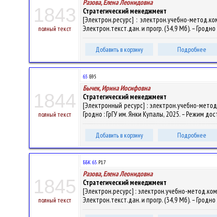
Разова, Елена Леонидовна
1843
Стратегический менеджмент
[Электрон.ресурс] : электрон.учебно-метод.к
Электрон.текст.дан. и прогр. (34,9 Мб). – Гродно 
полный текст
Добавить в корзину
Подробнее
65
Б95
Бычек, Ирина Иосифовна
1844
Стратегический менеджмент
[Электронный ресурс] : электрон.учебно-метод.к
Гродно : ГрГУ им. Янки Купалы, 2025. – Режим дос
полный текст
Добавить в корзину
Подробнее
ББК 65.
Р17
Разова, Елена Леонидовна
1845
Стратегический менеджмент
[Электрон.ресурс] : электрон.учебно-метод.ком
Электрон.текст.дан. и прогр. (34,9 Мб). – Гродно 
полный текст