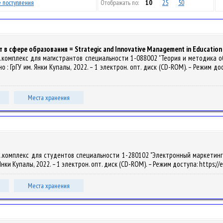
 поступления
Отображать по:
10
25
50
в сфере образования = Strategic and Innovative Management in Education
комплекс для магистрантов специальности 1-088002 "Теория и методика обуче
дно : ГрГУ им. Янки Купалы, 2022. – 1 электрон. опт. диск (CD-ROM). – Режим до
Места хранения
.комплекс для студентов специальности 1-280102 "Электронный маркетинг", 
м. Янки Купалы, 2022. – 1 электрон. опт. диск (CD-ROM). – Режим доступа: https:/
Места хранения