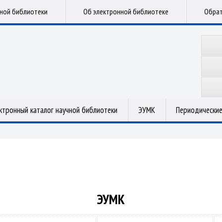
чной библиотеки
Об электронной библиотеке
Обрат
ктронный каталог научной библиотеки
ЭУМК
Периодические
ЭУМК