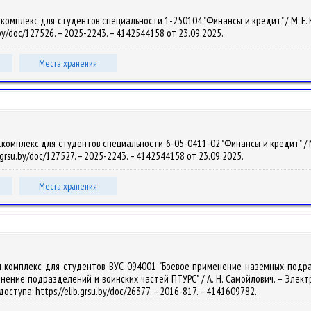
омплекс для студентов специальности 1-250104 "Финансы и кредит" / М. Е. Карп
u.by/doc/127526. – 2025-2243. – 4142544158 от 23.09.2025.
Места хранения
омплекс для студентов специальности 6-05-0411-02 "Финансы и кредит" / М. Е.
b.grsu.by/doc/127527. – 2025-2243. – 4142544158 от 23.09.2025.
Места хранения
од.комплекс для студентов ВУС 094001 "Боевое применение наземных подра
ние подразделений и воинских частей ПТУРС" / А. Н. Самойлович. – Электрон.,
доступа: https://elib.grsu.by/doc/26377. – 2016-817. – 4141609782.