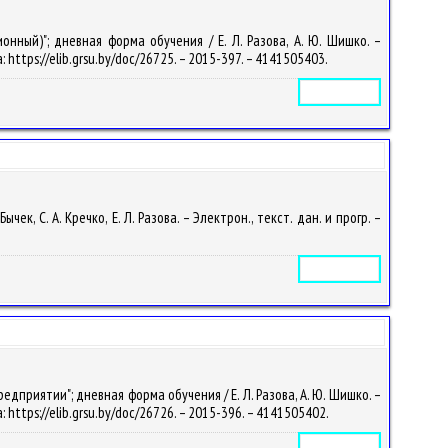
ный)"; дневная форма обучения / Е. Л. Разова, А. Ю. Шишко. –
: https://elib.grsu.by/doc/26725. – 2015-397. – 4141505403.
Электронное издание
, С. А. Кречко, Е. Л. Разова. – Электрон., текст. дан. и прогр. –
Электронное издание
приятии"; дневная форма обучения / Е. Л. Разова, А. Ю. Шишко. –
: https://elib.grsu.by/doc/26726. – 2015-396. – 4141505402.
Электронное издание