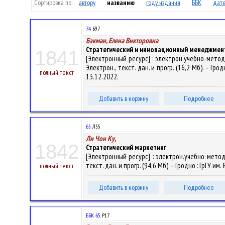
Сортировка по:
автору
названию
году издания
ББК
дате
74
Б97
Бэкман, Елена Викторовна
Стратегический и инновационный менеджмент 
1841
[Электронный ресурс] : электрон.учебно-метод.
Электрон., текст. дан. и прогр. (16,2 Мб). – Гро
полный текст
13.12.2022.
Добавить в корзину
Подробнее
65
Л55
Ли Чон Ку,
1842
Стратегический маркетинг
[Электронный ресурс] : электрон.учебно-метод
текст. дан. и прогр. (94,6 Мб). – Гродно : ГрГУ и
полный текст
Добавить в корзину
Подробнее
ББК 65.
Р17