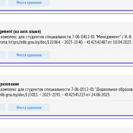
Места хранения
ement (на англ. языке)
омплекс для студентов специальности 7-06-0412-01 "Менеджмент" / И. И. Бычек
тупа: https://elib.grsu.by/doc/121064. – 2025-2140. – 4142542487 от 10.04.2025.
Места хранения
бразовании
омплекс для студентов специальности 7-06-0112-01 "Дошкольное образование" /
elib.grsu.by/doc/123011. – 2025-2191. – 4142543223 от 24.06.2025.
Места хранения