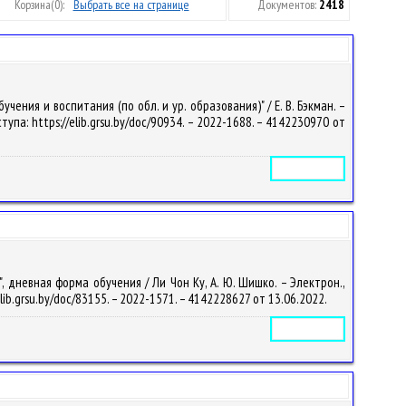
Корзина
(0):
Выбрать все на странице
Документов:
2418
ния и воспитания (по обл. и ур. образования)" / Е. В. Бэкман. –
ступа: https://elib.grsu.by/doc/90934. – 2022-1688. – 4142230970 от
Электронное издание
дневная форма обучения / Ли Чон Ку, А. Ю. Шишко. – Электрон.,
/elib.grsu.by/doc/83155. – 2022-1571. – 4142228627 от 13.06.2022.
Электронное издание