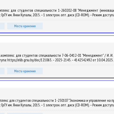
омплекс для студентов специальности 1-260202-08 "Менеджмент (инновацион
: ГрГУ им. Янки Купалы, 2015. – 1 электрон. опт. диск (CD-ROM). – Режим доступа
Места хранения
омплекс для студентов специальности 7-06-0412-01 "Менеджмент" / И. И. Бычек
тупа: https://elib.grsu.by/doc/121065. – 2025-2145. – 4142542492 от 10.04.2025.
Места хранения
плекс для студентов специальности 1-250107 "Экономика и управление на пред
: ГрГУ им. Янки Купалы, 2015. – 1 электрон. опт. диск (CD-ROM). – Режим доступа