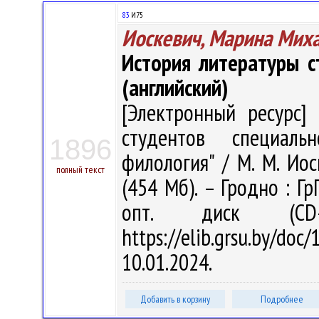
83
И75
Иоскевич, Марина Мих
История литературы с
(английский)
[Электронный ресурс] 
студентов специальн
1896
филология" / М. М. Иоск
полный текст
(454 Мб). – Гродно : Гр
опт. диск (CD
https://elib.grsu.by/d
10.01.2024.
Добавить в корзину
Подробнее