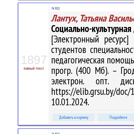
74
Л22
Лантух, Татьяна Василь
Социально-культурная
[Электронный ресурс] 
студентов специальнос
1897
педагогическая помощь" /
прогр. (400 Мб). – Гро
полный текст
электрон. опт. ди
https://elib.grsu.by/d
10.01.2024.
Добавить в корзину
Подробнее
74
Л22