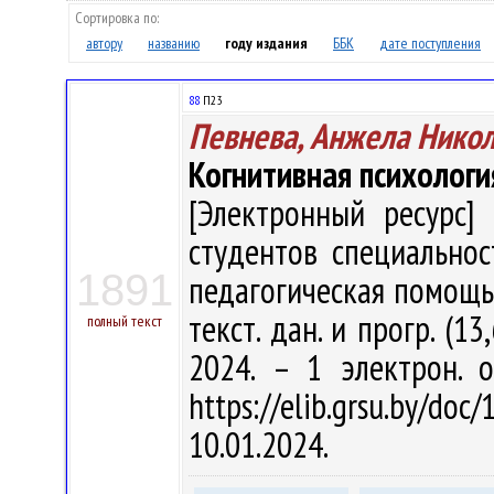
Сортировка по:
автору
названию
году издания
ББК
дате поступления
88
П23
Певнева, Анжела Нико
Когнитивная психологи
[Электронный ресурс] 
студентов специальнос
1891
педагогическая помощь" /
текст. дан. и прогр. (1
полный текст
2024. – 1 электрон. 
https://elib.grsu.by/d
10.01.2024.