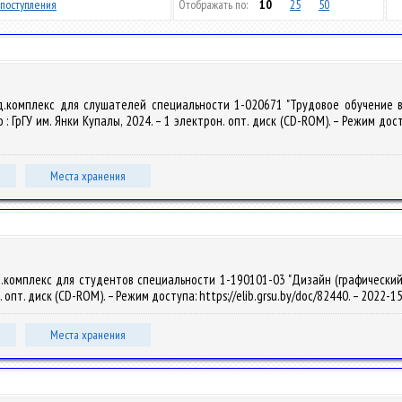
поступления
Отображать по:
10
25
50
д.комплекс для слушателей специальности 1-020671 "Трудовое обучение в 
но : ГрГУ им. Янки Купалы, 2024. – 1 электрон. опт. диск (CD-ROM). – Режим дос
Места хранения
комплекс для студентов специальности 1-190101-03 "Дизайн (графический)" / 
н. опт. диск (CD-ROM). – Режим доступа: https://elib.grsu.by/doc/82440. – 2022-
Места хранения