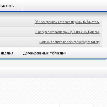
ная связь
Об электронном каталоге научной библиотеки
О ресурсе «Репозиторий ГрГУ им. Янки Купалы»
Помощь в поиске по электронному каталогу
 издания
Депонированные публикации