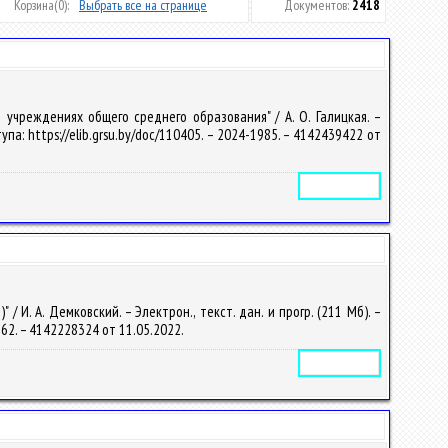
Корзина
(0):
Выбрать все на странице
Документов:
2418
учреждениях общего среднего образования" / А. О. Галицкая. –
тупа: https://elib.grsu.by/doc/110405. – 2024-1985. – 4142439422 от
Электронное издание
И. А. Демковский. – Электрон., текст. дан. и прогр. (211 Мб). –
1562. – 4142228324 от 11.05.2022.
Электронное издание