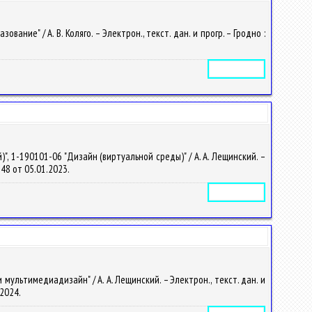
ие" / А. В. Коляго. – Электрон., текст. дан. и прогр. – Гродно :
Электронное издание
, 1-190101-06 "Дизайн (виртуальной среды)" / А. А. Лещинский. –
1248 от 05.01.2023.
Электронное издание
ультимедиадизайн" / А. А. Лещинский. – Электрон., текст. дан. и
.2024.