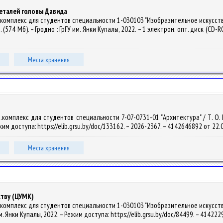
деталей головы Давида
комплекс для студентов специальности 1-030103 "Изобразительное искусство
. (574 Мб). – Гродно : ГрГУ им. Янки Купалы, 2022. – 1 электрон. опт. диск (CD-R
Места хранения
комплекс для студентов специальности 7-07-0731-01 "Архитектура" / Т. О. К
Режим доступа: https://elib.grsu.by/doc/133162. – 2026-2367. – 4142646892 от 22.
Места хранения
ству (ЦУМК)
комплекс для студентов специальности 1-030103 "Изобразительное искусство 
 им. Янки Купалы, 2022. – Режим доступа: https://elib.grsu.by/doc/84499. – 41422