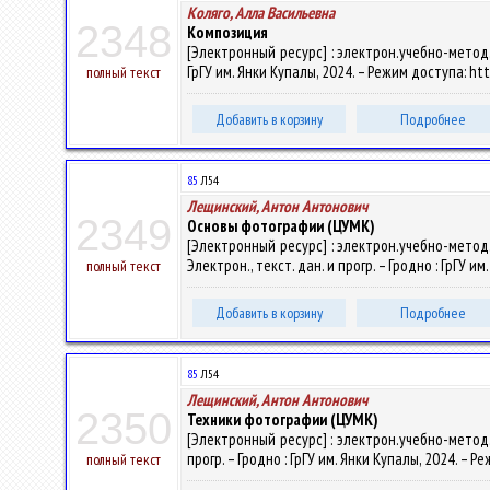
Коляго, Алла Васильевна
2348
Композиция
[Электронный ресурс] : электрон.учебно-метод.к
ГрГУ им. Янки Купалы, 2024. – Режим доступа: htt
полный текст
Добавить в корзину
Подробнее
85
Л54
Лещинский, Антон Антонович
2349
Основы фотографии (ЦУМК)
[Электронный ресурс] : электрон.учебно-метод.
Электрон., текст. дан. и прогр. – Гродно : ГрГУ и
полный текст
Добавить в корзину
Подробнее
85
Л54
Лещинский, Антон Антонович
2350
Техники фотографии (ЦУМК)
[Электронный ресурс] : электрон.учебно-метод.
прогр. – Гродно : ГрГУ им. Янки Купалы, 2024. – Р
полный текст