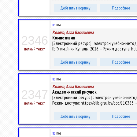
Добавить в корзину
Подробнее
85
К62
Коляго, Алла Васильевна
2346
Композиция
[Электронный ресурс] : электрон.учебно-метод.к
ГрГУ им. Янки Купалы, 2026. – Режим доступа: htt
полный текст
Добавить в корзину
Подробнее
85
К62
Коляго, Алла Васильевна
2347
Академический рисунок
[Электронный ресурс] : электрон.учебно-метод.
Режим доступа: https://elib.grsu.by/doc/110383.
полный текст
Добавить в корзину
Подробнее
85
К62