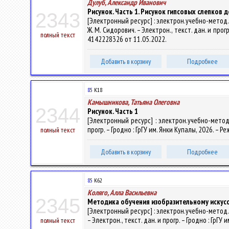
Дулуб, Александр Иванович
Рисунок. Часть 1. Рисунок гипсовых слепков 
2343
[Электронный ресурс] : электрон.учебно-метод.
Ж. М. Сидорович. – Электрон., текст. дан. и прогр
полный текст
4142228326 от 11.05.2022.
Добавить в корзину
Подробнее
85
К18
Камышникова, Татьяна Олеговна
2344
Рисунок. Часть 1
[Электронный ресурс] : электрон.учебно-метод.
прогр. – Гродно : ГрГУ им. Янки Купалы, 2026. – 
полный текст
Добавить в корзину
Подробнее
85
К62
Коляго, Алла Васильевна
2345
Методика обучения изобразительному искус
[Электронный ресурс] : электрон.учебно-метод.
– Электрон., текст. дан. и прогр. – Гродно : ГрГУ
полный текст