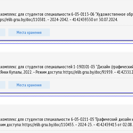
омплекс для студентов специальности 6-05-0113-06 "Художественное образован
ps://elib.grsu.by/doc/110381. – 2024-2042. – 4142439330 от 30.07.2024.
Места хранения
комплекс для студентов специальностей 1-190101-03 "Дизайн (графический)"
м. Янки Купалы, 2022. – Режим доступа: https://elib.grsu.by/doc/91959. – 414233
Места хранения
комплекс для студентов специальности 6-05-0211-05 "Графический дизайн и м
ежим доступа: https://elib.grsu.by/doc/110455. – 2024-23. – 4142439415 от 02.08