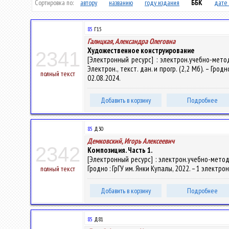
Сортировка по:
автору
названию
году издания
ББК
дате 
85
Г15
Галицкая, Александра Олеговна
Художественное конструирование
2341
[Электронный ресурс] : электрон.учебно-мето
Электрон., текст. дан. и прогр. (2,2 Мб). – Грод
полный текст
02.08.2024.
Добавить в корзину
Подробнее
85
Д30
Демковский, Игорь Алексеевич
2342
Композиция. Часть 1.
[Электронный ресурс] : электрон.учебно-метод.
Гродно : ГрГУ им. Янки Купалы, 2022. – 1 электро
полный текст
Добавить в корзину
Подробнее
85
Д81