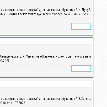
 и компьютерная графика"; дневная форма обучения / А. И. Дулуб,
OM). – Режим доступа: https://elib.grsu.by/doc/82406. – 2022-1559. –
Электронное издание
амышникова, Е. Р. Михайлова-Жевнова. – Электрон., текст. дан. и
04.2026.
Электронное издание
и компьютерная графика"; дневная форма обучения / А. В. Коляго.
29048 от 11.07.2022.