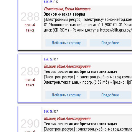
ББК 65.
П37
Платоненко, Елена Ивановна
288
Экономическая теория
[Электронный ресурс] : электрон.учебно-метод.ко
01 "Экономическая кибернетика", 1-980101-01 "Компью
полный
диск (CD-ROM). – Режим доступа: https://elib.grsu.b
текст
Добавить в корзину
Подробнее
ББК 39.
В67
Волков, Илья Александрович
289
Теория решения изобретательских задач
[Электрон.ресурс] : электрон.учебно-метод.ком
полный
Электрон.текст.дан. и прогр. (6,59 Мб). – Гродно : Г
текст
Добавить в корзину
Подробнее
ББК 39.
В67
Волков, Илья Александрович
290
Теория решения изобретательских задач
[Электрон.ресурс] : электрон.учебно-метод.компл
полный