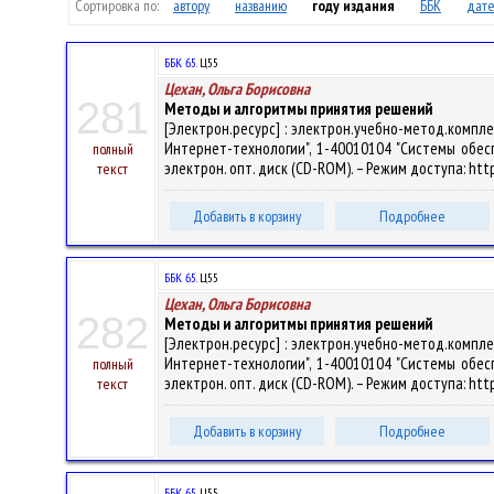
Сортировка по:
автору
названию
году издания
ББК
дате
ББК 65.
Ц55
Цехан, Ольга Борисовна
281
Методы и алгоритмы принятия решений
[Электрон.ресурс] : электрон.учебно-метод.комп
Интернет-технологии", 1-40010104 "Системы обеспеч
полный
электрон. опт. диск (CD-ROM). – Режим доступа: https
текст
Добавить в корзину
Подробнее
ББК 65.
Ц55
Цехан, Ольга Борисовна
282
Методы и алгоритмы принятия решений
[Электрон.ресурс] : электрон.учебно-метод.комп
Интернет-технологии", 1-40010104 "Системы обеспеч
полный
электрон. опт. диск (CD-ROM). – Режим доступа: http
текст
Добавить в корзину
Подробнее
ББК 65.
Ц55