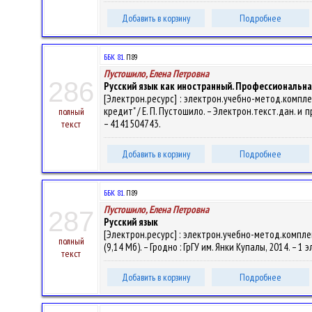
Добавить в корзину
Подробнее
ББК 81.
П89
Пустошило, Елена Петровна
286
Русский язык как иностранный. Профессиональная 
[Электрон.ресурс] : электрон.учебно-метод.компл
кредит" / Е. П. Пустошило. – Электрон.текст.дан. и пр
полный
– 4141504743.
текст
Добавить в корзину
Подробнее
ББК 81.
П89
Пустошило, Елена Петровна
287
Русский язык
[Электрон.ресурс] : электрон.учебно-метод.комплек
полный
(9,14 Мб). – Гродно : ГрГУ им. Янки Купалы, 2014. – 1
текст
Добавить в корзину
Подробнее