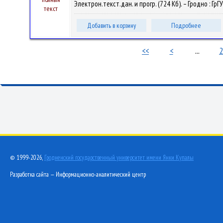
Электрон.текст.дан. и прогр. (724 Кб). – Гродно : ГрГ
текст
Добавить в корзину
Подробнее
<<
<
...
2
© 1999-2026,
Гродненский государственный университет имени Янки Купалы
Разработка сайта — Информационно-аналитический центр