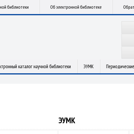
чной библиотеки
Об электронной библиотеке
Обрат
ктронный каталог научной библиотеки
ЭУМК
Периодические
ЭУМК