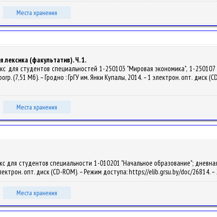
Места хранения
лексика (факультатив). Ч. 1.
екс для студентов специальностей 1-250103 "Мировая экономика", 1-250107
огр. (7,51 Мб). – Гродно : ГрГУ им. Янки Купалы, 2014. – 1 электрон. опт. диск (
Места хранения
с для студентов специальности 1-010201 "Начальное образование"; дневная ф
 электрон. опт. диск (CD-ROM). – Режим доступа: https://elib.grsu.by/doc/26814.
Места хранения