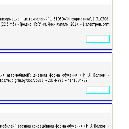
информационных технологий", 1-310304 "Информатика", 1-310306-
2,3 Мб). – Гродно : ГрГУ им. Янки Купалы, 2014. – 1 электрон. опт.
Электронное издание
ция автомобилей"; дневная форма обучения / И. А. Волков. –
tps://elib.grsu.by/doc/26811. – 2014-293. – 4141504729.
Электронное издание
обилей"; заочная сокращённая форма обучения / И. А. Волков. –