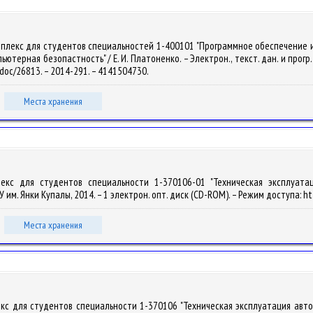
мплекс для студентов специальностей 1-400101 "Программное обеспечение 
терная безопастность" / Е. И. Платоненко. – Электрон., текст. дан. и прогр. (2
y/doc/26813. – 2014-291. – 4141504730.
Места хранения
плекс для студентов специальности 1-370106-01 "Техническая эксплуата
рГУ им. Янки Купалы, 2014. – 1 электрон. опт. диск (CD-ROM). – Режим доступа: ht
Места хранения
екс для студентов специальности 1-370106 "Техническая эксплуатация автом