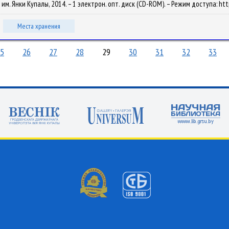
У им. Янки Купалы, 2014. – 1 электрон. опт. диск (CD-ROM). – Режим доступа: htt
Места хранения
5
26
27
28
29
30
31
32
33