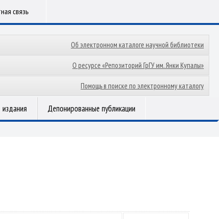
ная связь
Об электронном каталоге научной библиотеки
О ресурсе «Репозиторий ГрГУ им. Янки Купалы»
Помощь в поиске по электронному каталогу
 издания
Депонированные публикации