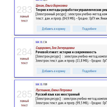
Цехан, Ольга Борисовна
283
Теория и методы разработки управленческих ре
[Электронный ресурс] : электрон.учебно-метод.ко
полный
текст. дан. и прогр. (84,9 Мб). – Гродно : ГрГУ им. Я
текст
Добавить в корзину
Подробнее
ББК 81.
С34
Сидорович, Зоя Зигмундовна
284
Речевой этикет: история и современность
[Электрон.ресурс] : электрон.учебно-метод.комп
полный
Электрон.текст.дан. и прогр. (11,8 Мб). – Гродно : Г
текст
Добавить в корзину
Подробнее
ББК 81.
П89
Пустошило, Елена Петровна
285
Русский язык как иностранный
[Электрон.ресурс] : электрон.учебно-метод.компл
полный
Электрон.текст.дан. и прогр. (99,5 Мб). – Гродно : Г
текст