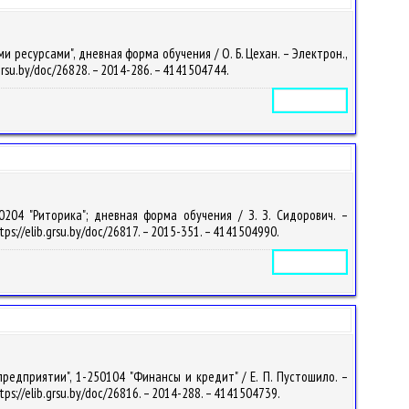
ресурсами", дневная форма обучения / О. Б. Цехан. – Электрон.,
b.grsu.by/doc/26828. – 2014-286. – 4141504744.
Электронное издание
0204 "Риторика"; дневная форма обучения / З. З. Сидорович. –
tps://elib.grsu.by/doc/26817. – 2015-351. – 4141504990.
Электронное издание
редприятии", 1-250104 "Финансы и кредит" / Е. П. Пустошило. –
tps://elib.grsu.by/doc/26816. – 2014-288. – 4141504739.