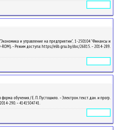
Электронное издание
 "Экономика и управление на предприятии", 1-250104 "Финансы и
CD-ROM). – Режим доступа: https://elib.grsu.by/doc/26815. – 2014-289.
Электронное издание
орма обучения / Е. П. Пустошило. – Электрон.текст.дан. и прогр.
 – 2014-290. – 4141504741.
Электронное издание