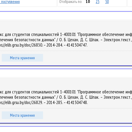
 поступления
Отображать по:
10
25
50
лекс для студентов специальностей 1-400101 "Программное обеспечение ин
ения безопастности данных" / О. Б. Цехан, Д. С. Шпак. – Электрон.текст.дан
://elib.grsu.by/doc/26830. – 2014-284. – 4141504747.
Места хранения
лекс для студентов специальностей 1-400101 "Программное обеспечение ин
ения безопастности данных" / О. Б. Цехан, Д. С. Шпак. – Электрон.текст.дан
s://elib.grsu.by/doc/26829. – 2014-285. – 4141504748.
Места хранения