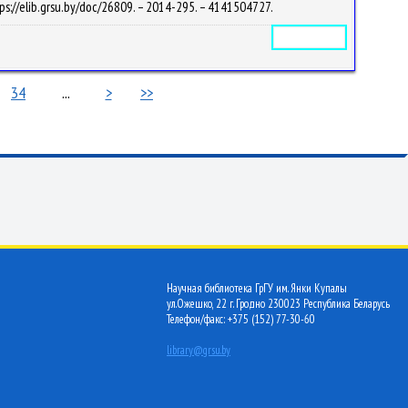
ps://elib.grsu.by/doc/26809. – 2014-295. – 4141504727.
Электронное издание
34
...
>
>>
Научная библиотека ГрГУ им. Янки Купалы
ул.Ожешко, 22 г. Гродно 230023 Республика Беларусь
Телефон/факс: +375 (152) 77-30-60
library@grsu.by