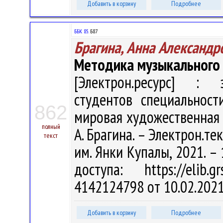
Добавить в корзину
Подробнее
ББК 85.
Б87
Брагина, Анна Александр
Методика музыкального 
[Электрон.ресурс] : э
студентов специальност
862
мировая художественная 
полный
А. Брагина. – Электрон.текс
текст
им. Янки Купалы, 2021. – 
доступа: https://elib
4142124798 от 10.02.202
Добавить в корзину
Подробнее