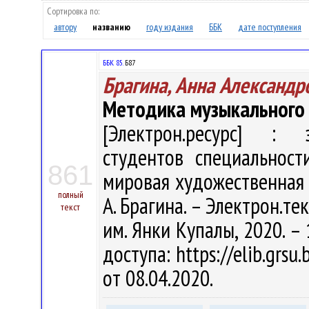
Сортировка по:
автору
названию
году издания
ББК
дате поступления
ББК 85.
Б87
Брагина, Анна Александр
Методика музыкального 
[Электрон.ресурс] : э
студентов специальност
861
мировая художественная 
полный
А. Брагина. – Электрон.текс
текст
им. Янки Купалы, 2020. – 
доступа: https://elib.grs
от 08.04.2020.