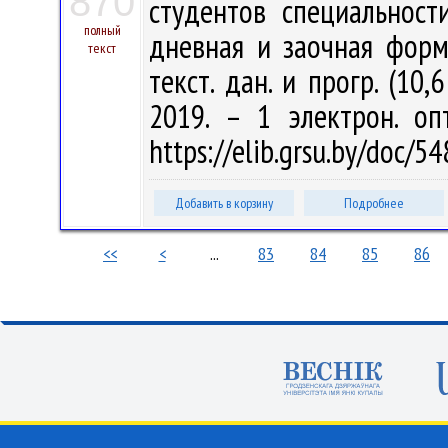
870
студентов специальности
полный
дневная и заочная формы
текст
текст. дан. и прогр. (10,
2019. – 1 электрон. оп
https://elib.grsu.by/doc/
Добавить в корзину
Подробнее
<<
<
...
83
84
85
86