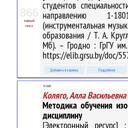
студентов специальност
866
направлению 1-180
полный
(инструментальная музык
текст
образования / Т. А. Кругл
Мб). – Гродно : ГрГУ им
https://elib.grsu.by/doc/
Добавить в корзину
Подробнее
74
К60
Коляго, Алла Васильевна
Методика обучения изо
дисциплину
[Электронный ресурс] :