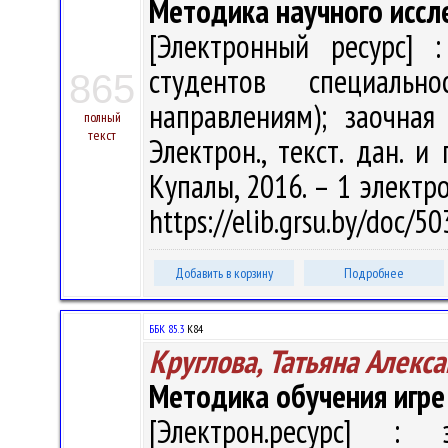
Методика научного иссл
[Электронный ресурс] :
студентов специальн
865
направлениям); заочная
полный
текст
Электрон., текст. дан. и 
Купалы, 2016. – 1 электро
https://elib.grsu.by/doc/5
Добавить в корзину
Подробнее
ББК 85.3
К84
Круглова, Татьяна Алекс
Методика обучения игре
[Электрон.ресурс] : э