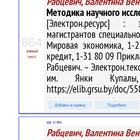
Рабцевич, Валентина Ве
Методика научного иссл
[Электрон.ресурс] : э
магистрантов специально
864
Мировая экономика, 1-
полный
кредит, 1-31 80 09 Прикл
текст
Рабцевич. – Электрон.текст
им. Янки Купалы
https://elib.grsu.by/doc/
Добавить в корзину
Подробнее
ББК 72.
Р98
Рабцевич, Валентина Ве