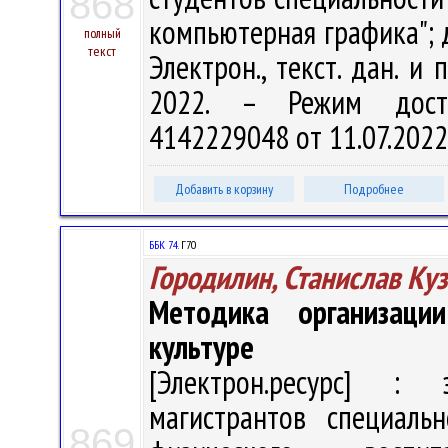
868
компьютерная графика"; д
полный
текст
Электрон., текст. дан. и 
2022. – Режим доступа
4142229048 от 11.07.2022
Добавить в корзину
Подробнее
ББК 74.
Г70
Городилин, Станислав Ку
Методика организаци
культуре
[Электрон.ресурс] : э
магистрантов специаль
869