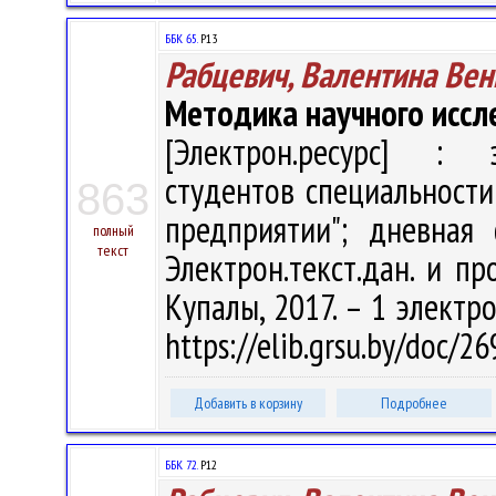
ББК 65.
Р13
Рабцевич, Валентина Ве
Методика научного иссл
[Электрон.ресурс] : э
студентов специальности
863
предприятии"; дневная
полный
текст
Электрон.текст.дан. и про
Купалы, 2017. – 1 электро
https://elib.grsu.by/doc/2
Добавить в корзину
Подробнее
ББК 72.
Р12