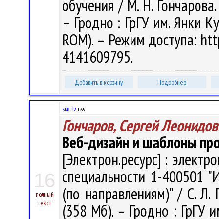
обучения / М. Н. Гончарова.
– Гродно : ГрГУ им. Янки Ку
ROM). – Режим доступа: http
4141609795.
Добавить в корзину
Подробнее
ББК 22.
Г65
Гончаров, Сергей Леонидов
Веб-дизайн и шаблоны пр
[Электрон.ресурс] : электр
специальности 1-400501 "
16
(по направлениям)" / С. Л. 
полный
текст
(358 Мб). – Гродно : ГрГУ и