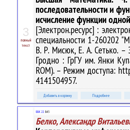
последовательности и фун
исчисление функции одно
[Электрон.ресурс] : электр
3
специальности 1-260202 "М
полный
текст
В. Р. Мисюк, Е. А. Сетько. –
Гродно : ГрГУ им. Янки Куп
ROM). – Режим доступа: http
4141504957.
Добавить в корзину
Подробнее
ББК 22.
Б43
Белко, Александр Витальев