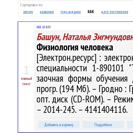
Сортировка по:
автору
названию
году издания
ББК
дате поступления
ББК 20.
Б33
Башун, Наталья Зигмундов
Физиология человека
[Электрон.ресурс] : электр
специальности 1-890101 "
1
заочная формы обучения / 
полный
текст
прогр. (194 Мб). – Гродно : 
опт. диск (CD-ROM). – Режим
– 2014-245. – 4141404116.
Добавить в корзину
Подробнее