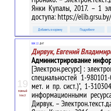
Янки Купалы, 2017. – 1 э
доступа: https://elib.grsu.
Добавить в корзину
Подробнее
ББК 22.
Д47
Дирвук, Евгений Владимир
Администрирование инфо
[Электрон.ресурс] : электр
специальностей 1-980101-
19
мет. и пр. сист.)", 1-3103
полный
информационными ресурса
текст
Дирвук. – Электрон.текст.да