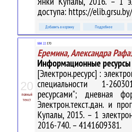
Янки Купалы, 2016. – 1 э
доступа: https://elib.grsu.
Добавить в корзину
Подробнее
ББК 22.
Е70
Еремина, Александра Рафа
Информационные ресурсы 
[Электрон.ресурс] : электр
специальности 1-2603
20
ресурсами"; дневная ф
полный
текст
Электрон.текст.дан. и про
Купалы, 2015. – 1 электрон
2016-740. – 4141609381.