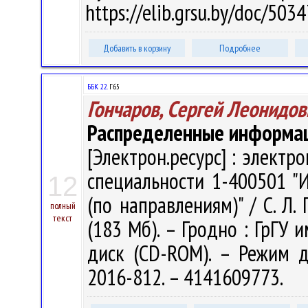
https://elib.grsu.by/doc/503
Добавить в корзину
Подробнее
ББК 22.
Г65
Гончаров, Сергей Леонидов
Распределенные информа
[Электрон.ресурс] : электр
специальности 1-400501 "
12
(по направлениям)" / С. Л. 
полный
текст
(183 Мб). – Гродно : ГрГУ и
диск (CD-ROM). – Режим дос
2016-812. – 4141609773.