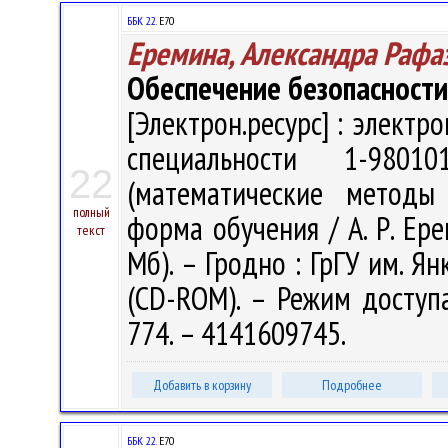
ББК 22.
Е70
Еремина, Александра Рафа
Обеспечение безопасности
[Электрон.ресурс] : электр
специальности 1-98010
22
(математические методы
полный
форма обучения / А. Р. Ере
текст
Мб). – Гродно : ГрГУ им. Ян
(CD-ROM). – Режим доступа:
774. – 4141609745.
Добавить в корзину
Подробнее
ББК 22.
Е70