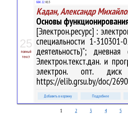
ББК 22.
К13
Кадан, Александр Михайло
Основы функционирования
[Электрон.ресурс] : электр
специальности 1-310301-0
25
деятельность)"; дневна
полный
текст
Электрон.текст.дан. и прог
электрон. опт. дис
https://elib.grsu.by/doc/26
Добавить в корзину
Подробнее
1
2
3
4
5