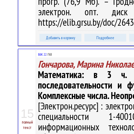
прогр. (76,9 Мб). – Грод
электрон. опт. дис
https://elib.grsu.by/doc/26
Добавить в корзину
Подробнее
ББК 22.
Г65
Гончарова, Марина Никола
Математика: в 3 ч. Ч
последовательности и ф
Комплексные числа. Неоп
[Электрон.ресурс] : электр
15
специальности 1-400
полный
информационных технол
текст