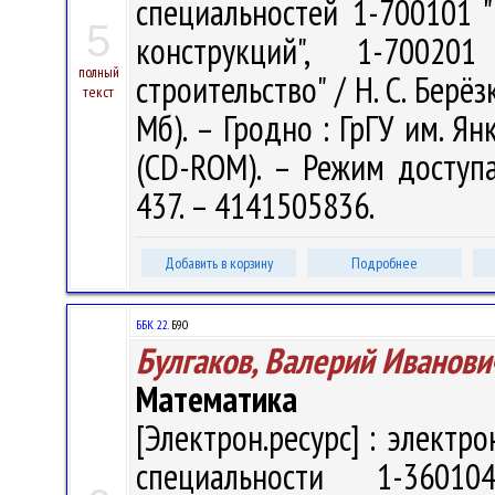
специальностей 1-700101 
5
конструкций", 1-7002
полный
строительство" / Н. С. Берёз
текст
Мб). – Гродно : ГрГУ им. Ян
(CD-ROM). – Режим доступа: 
437. – 4141505836.
Добавить в корзину
Подробнее
ББК 22.
Б90
Булгаков, Валерий Иванови
Математика
[Электрон.ресурс] : электр
специальности 1-3601