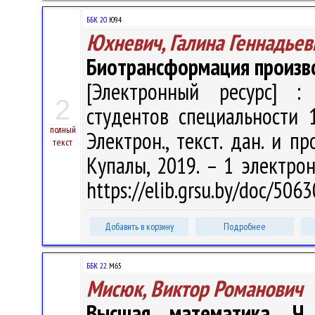
ББК 20.
Ю94
Юхневич, Галина Геннадьев
Биотрансформация произв
[Электронный ресурс] : 
2
студентов специальности 1
полный
Электрон., текст. дан. и пр
текст
Купалы, 2019. – 1 электрон
https://elib.grsu.by/doc/506
Добавить в корзину
Подробнее
ББК 22.
M65
Мисюк, Виктор Романович
Высшая математика. Ч.