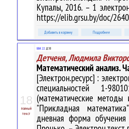
Купалы, 2016. – 1 электрон
https://elib.grsu.by/doc/26
Добавить в корзину
Подробнее
ББК 22.
Д38
Детченя, Людмила Виктор
Математический анализ. Ч
[Электрон.ресурс] : электр
специальностей 1-98010
(математические методы 
18
"Прикладная математика" 
полный
текст
дневная форма обучения /
Пронько. – Электрон.текст.д