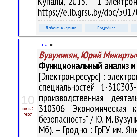
Купалы, 2015. – 1 электрон
https://elib.grsu.by/doc/501
Добавить в корзину
Подробнее
ББК 22.
В88
Вувуникян, Юрий Микирты
Функциональный анализ и
[Электрон.ресурс] : электр
специальностей 1-310303
производственная деятель
10
310306 "Экономическая к
полный
текст
безопасность" / Ю. М. Вувуни
Мб). – Гродно : ГрГУ им. Ян