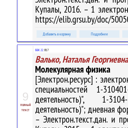
Купалы, 2016. – 1 электрон
https://elib.grsu.by/doc/500
Добавить в корзину
Подробнее
ББК 22.
В17
Валько, Наталья Георгиевн
Молекулярная физика
[Электрон.ресурс] : электр
специальностей 1-310401
9
деятельность)", 1-31
полный
деятельность)"; дневная форм
текст
– Электрон.текст.дан. и пр