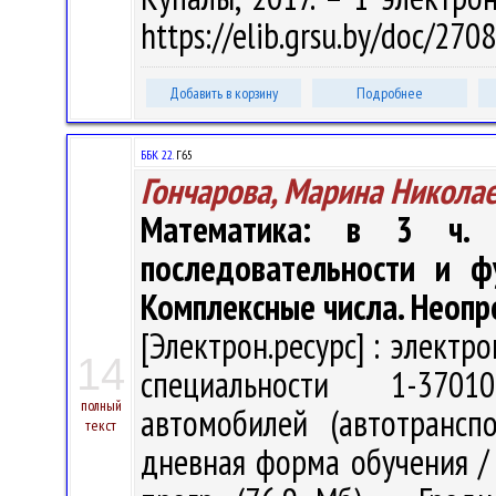
https://elib.grsu.by/doc/27
Добавить в корзину
Подробнее
ББК 22.
Г65
Гончарова, Марина Никола
Математика: в 3 ч. Ч
последовательности и ф
Комплексные числа. Неоп
[Электрон.ресурс] : электр
14
специальности 1-3701
полный
автомобилей (автотрансп
текст
дневная форма обучения / М