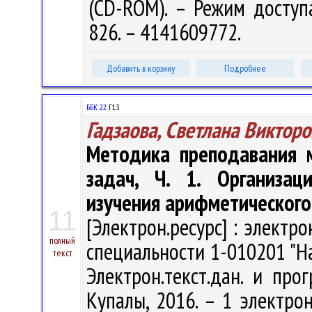
(CD-ROM). – Режим доступа:
826. – 4141609772.
Добавить в корзину
Подробнее
ББК 22.
Г13
Гадзаова, Светлана Виктор
Методика преподавания 
задач, Ч. 1. Организац
изучения арифметического
11
[Электрон.ресурс] : электр
полный
специальности 1-010201 "Нач
текст
Электрон.текст.дан. и про
Купалы, 2016. – 1 электрон