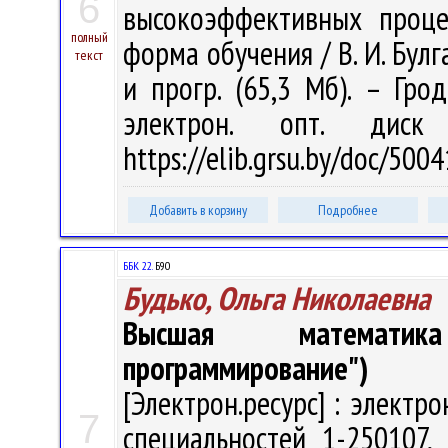
6
высокоэффективных проце
полный
форма обучения / В. И. Булга
текст
и прогр. (65,3 Мб). – Гро
электрон. опт. дис
https://elib.grsu.by/doc/500
Добавить в корзину
Подробнее
ББК 22.
Б90
Будько, Ольга Николаевна
Высшая математик
программирование")
[Электрон.ресурс] : электр
7
специальностей 1-250107, 