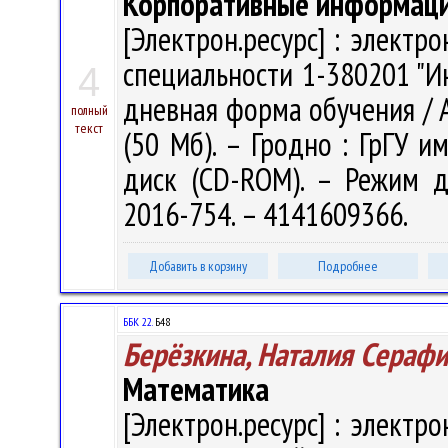
Корпоративные информаци
[Электрон.ресурс] : электр
специальности 1-380201 "И
4
дневная форма обучения / А.
полный
текст
(50 Мб). – Гродно : ГрГУ им
диск (CD-ROM). – Режим дос
2016-754. – 4141609366.
Добавить в корзину
Подробнее
ББК 22.
Б48
Берёзкина, Наталия Сераф
Математика
[Электрон.ресурс] : электр