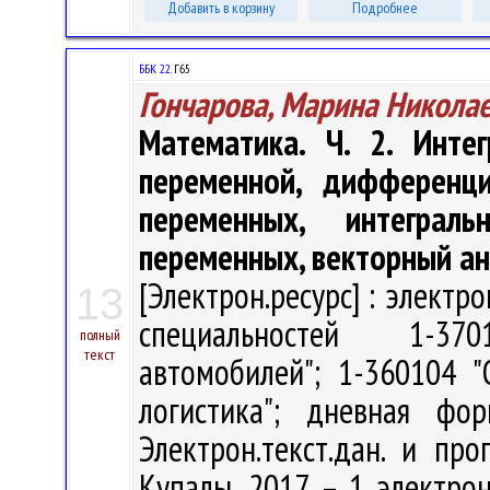
Добавить в корзину
Подробнее
ББК 22.
Г65
Гончарова, Марина Никола
Математика. Ч. 2. Инте
переменной, дифференци
переменных, интеграл
переменных, векторный ан
[Электрон.ресурс] : электр
13
специальностей 1-370
полный
текст
автомобилей"; 1-360104 "
логистика"; дневная фо
Электрон.текст.дан. и про
Купалы, 2017. – 1 электрон