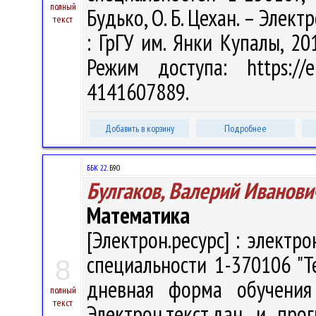
полный
Будько, О. Б. Цехан. – Электр
текст
: ГрГУ им. Янки Купалы, 20
Режим доступа: https://e
4141607889.
Добавить в корзину
Подробнее
ББК 22.
Б90
Булгаков, Валерий Иванови
Математика
[Электрон.ресурс] : электр
специальности 1-370106 "Т
8
дневная форма обучения 
полный
текст
Электрон.текст.дан. и про