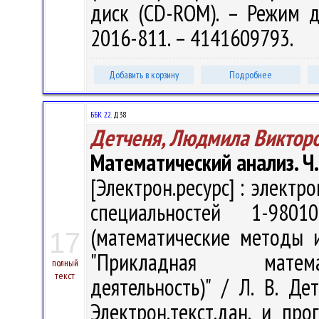
диск (CD-ROM). – Режим дос
2016-811. – 4141609793.
Добавить в корзину
Подробнее
ББК 22.
Д38
Детченя, Людмила Виктор
Математический анализ. Ч.
[Электрон.ресурс] : электр
специальностей 1-9801
(математические методы и
17
"Прикладная математ
полный
текст
деятельность)" / Л. В. Де
Электрон.текст.дан. и про