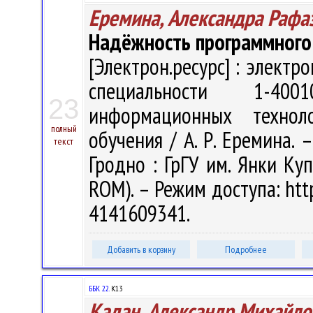
Еремина, Александра Рафа
Надёжность программного
[Электрон.ресурс] : электр
специальности 1-400
23
информационных технол
полный
обучения / А. Р. Еремина. –
текст
Гродно : ГрГУ им. Янки Куп
ROM). – Режим доступа: http
4141609341.
Добавить в корзину
Подробнее
ББК 22.
К13
Кадан, Александр Михайло