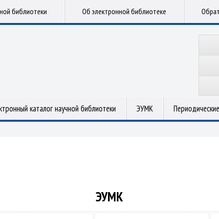
чной библиотеки
Об электронной библиотеке
Обрат
ктронный каталог научной библиотеки
ЭУМК
Периодические
ЭУМК