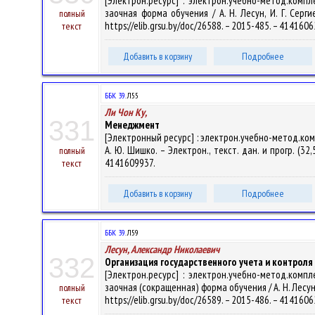
[Электрон.ресурс] : электрон.учебно-метод.комп
заочная форма обучения / А. Н. Лесун, И. Г. Серги
полный
https://elib.grsu.by/doc/26588. – 2015-485. – 414160
текст
Добавить в корзину
Подробнее
ББК 39.
Л55
Ли Чон Ку,
331
Менеджмент
[Электронный ресурс] : электрон.учебно-метод.ко
А. Ю. Шишко. – Электрон., текст. дан. и прогр. (32,
полный
4141609937.
текст
Добавить в корзину
Подробнее
ББК 39.
Л59
Лесун, Александр Николаевич
332
Организация государственного учета и контрол
[Электрон.ресурс] : электрон.учебно-метод.комп
заочная (сокращенная) форма обучения / А. Н. Лесун, 
полный
https://elib.grsu.by/doc/26589. – 2015-486. – 414160
текст