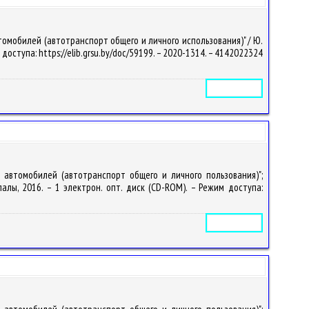
томобилей (автотранспорт общего и личного использования)" / Ю.
м доступа: https://elib.grsu.by/doc/59199. – 2020-1314. – 4142022324
Электронное издание
я автомобилей (автотранспорт общего и личного пользования)";
упалы, 2016. – 1 электрон. опт. диск (CD-ROM). – Режим доступа:
Электронное издание