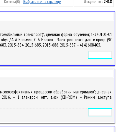
Корзина
(0):
Выбрать все на странице
Документов:
2418
втомобильный транспорт)", дневная форма обучения; 1-370106-01
 / А. А. Казьмин, С. А. Исаков. – Электрон.текст.дан. и прогр. (90
15-683, 2015-684, 2015-685, 2015-686, 2015-687. – 4141608405.
Электронное издание
высокоэффективных процессов обработки материалов"; дневная,
, 2016. – 1 электрон. опт. диск (CD-ROM). – Режим доступа:
Электронное издание