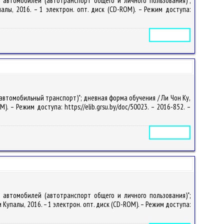
я автомобилей (автотранспорт общего и личного пользования)";
упалы, 2016. – 1 электрон. опт. диск (CD-ROM). – Режим доступа:
Электронное издание
автомобильный транспорт)"; дневная форма обучения / Ли Чон Ку,
M). – Режим доступа: https://elib.grsu.by/doc/50023. – 2016-852. –
Электронное издание
я автомобилей (автотранспорт общего и личного пользования)";
ки Купалы, 2016. – 1 электрон. опт. диск (CD-ROM). – Режим доступа: