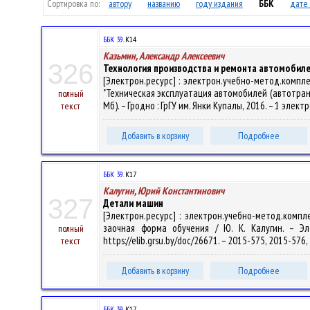
Сортировка по:
автору
названию
году издания
ББК
дате 
ББК 39.
К14
Казьмин, Александр Алексеевич
326
Технология производства и ремонта автомобил
[Электрон.ресурс] : электрон.учебно-метод.компл
"Техническая эксплуатация автомобилей (автотранспор
полный
Мб). – Гродно : ГрГУ им. Янки Купалы, 2016. – 1 элек
текст
Добавить в корзину
Подробнее
ББК 39.
К17
Калугин, Юрий Константинович
327
Детали машин
[Электрон.ресурс] : электрон.учебно-метод.комп
заочная форма обучения / Ю. К. Калугин. – Эле
полный
https://elib.grsu.by/doc/26671. – 2015-575, 2015-576
текст
Добавить в корзину
Подробнее
ББК 39.
К17