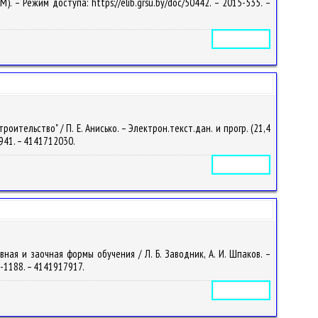
M). – Режим доступа: https://elib.grsu.by/doc/50442. – 2015-535. –
Электронное издание
ельство" / П. Е. Анисько. – Электрон.текст.дан. и прогр. (21,4
7-941. – 4141712030.
Электронное издание
ная и заочная формы обучения / Л. Б. Заводник, А. И. Шпаков. –
19-1188. – 4141917917.
Электронное издание