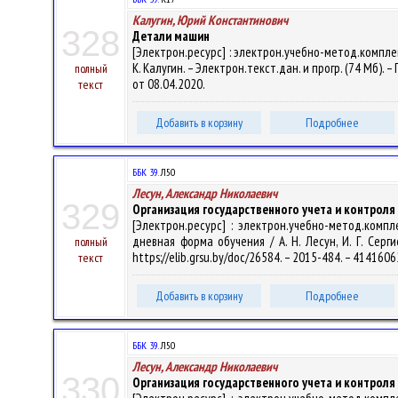
Калугин, Юрий Константинович
328
Детали машин
[Электрон.ресурс] : электрон.учебно-метод.компл
К. Калугин. – Электрон.текст.дан. и прогр. (74 Мб). –
полный
от 08.04.2020.
текст
Добавить в корзину
Подробнее
ББК 39.
Л50
Лесун, Александр Николаевич
329
Организация государственного учета и контрол
[Электрон.ресурс] : электрон.учебно-метод.комп
дневная форма обучения / А. Н. Лесун, И. Г. Серги
полный
https://elib.grsu.by/doc/26584. – 2015-484. – 414160
текст
Добавить в корзину
Подробнее
ББК 39.
Л50
Лесун, Александр Николаевич
330
Организация государственного учета и контрол