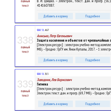
В. И. Шишко. – Электрон., текст. дан. и прогр. (56,
полный
4141607887.
текст
Добавить в корзину
Подробнее
ББК 51.
А67
Анисько, Петр Евгеньевич
338
Защита населения и объектов от чрезвычайных 
[Электрон.ресурс] : электрон.учебно-метод.компле
полный
Мб). – Гродно : ГрГУ им. Янки Купалы, 2017. – 1 элект
текст
Добавить в корзину
Подробнее
ББК 51.
З13
Заводник, Лев Борисович
339
Гигиена
[Электрон.ресурс] : электрон.учебно-метод.компл
полный
Электрон.текст.дан. и прогр. (69,7 Мб). – Гродно : Гр
текст
Добавить в корзину
Подробнее