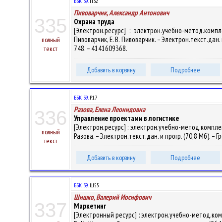
ББК 39.
П32
Пивоварчик, Александр Антонович
335
Охрана труда
[Электрон.ресурс] : электрон.учебно-метод.ком
Пивоварчик, Е. В. Пивоварчик. – Электрон.текст.дан. и
полный
748. – 4141609368.
текст
Добавить в корзину
Подробнее
ББК 39.
Р17
Разова, Елена Леонидовна
336
Управление проектами в логистике
[Электрон.ресурс] : электрон.учебно-метод.компле
полный
Разова. – Электрон.текст.дан. и прогр. (70,8 Мб). – Г
текст
Добавить в корзину
Подробнее
ББК 39.
Ш55
Шишко, Валерий Иосифович
337
Маркетинг
[Электронный ресурс] : электрон.учебно-метод.ко