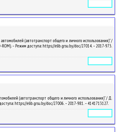
Электронное издание
 автомобилей (автотранспорт общего и личного использования)" /
(CD-ROM). – Режим доступа: https://elib.grsu.by/doc/27014. – 2017-973.
Электронное издание
томобилей (автотранспорт общего и личного использования)" / Д.
 доступа: https://elib.grsu.by/doc/27006. – 2017-981. – 4141713127.
Электронное издание