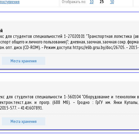
поступления
Отображать по:
10
25
50
ей
екс для студентов специальностей 1-27020101 "Транспортная логистика (а
т общего и личного пользования)"; дневная, заочная, заочная сокр. форма обуч
трон. опт. диск (CD-ROM). – Режим доступа: https://elib.grsu.by/doc/26705. – 20
Места хранения
лекс для студентов специальности 1-360104 "Оборудование и технологии 
ктрон.текст.дан. и прогр. (688 Мб). – Гродно : ГрГУ им. Янки Купалы
, 2015-577. – 4141607891.
Места хранения