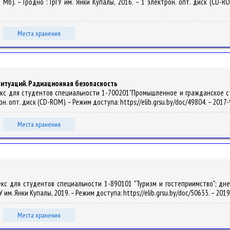
1 Мб). – Гродно : ГрГУ им. Янки Купалы, 2016. – 1 электрон. опт. диск (CD-RO
Места хранения
ситуаций. Радиационная безопасность
кс для студентов специальности 1-700201"Промышленное и гражданское строит
рон. опт. диск (CD-ROM). – Режим доступа: https://elib.grsu.by/doc/49804. – 201
Места хранения
екс для студентов специальности 1-890101 "Туризм и гостеприимство"; днев
ГУ им. Янки Купалы, 2019. – Режим доступа: https://elib.grsu.by/doc/50633. – 20
Места хранения