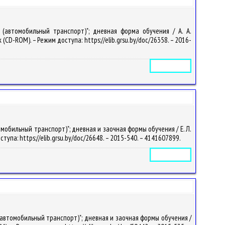
 (автомобильный транспорт)"; дневная форма обучения / А. А.
к (CD-ROM). – Режим доступа: https://elib.grsu.by/doc/26358. – 2016-
Электронное издание
обильный транспорт)"; дневная и заочная формы обучения / Е. Л.
оступа: https://elib.grsu.by/doc/26648. – 2015-540. – 4141607899.
Электронное издание
автомобильный транспорт)"; дневная и заочная формы обучения /