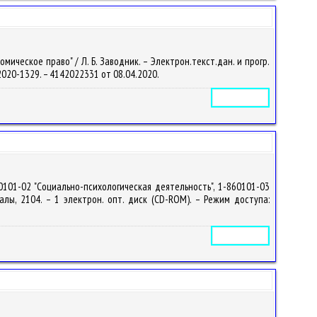
ическое право" / Л. Б. Заводник. – Электрон.текст.дан. и прогр.
 – 2020-1329. – 4142022331 от 08.04.2020.
Электронное издание
0101-02 "Социально-психологическая деятельность", 1-860101-03
палы, 2104. – 1 электрон. опт. диск (CD-ROM). – Режим доступа:
Электронное издание