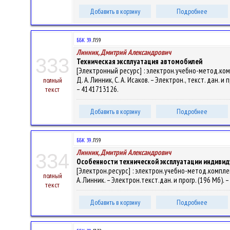
Добавить в корзину
Подробнее
ББК 39.
Л59
Линник, Дмитрий Александрович
333
Техническая эксплуатация автомобилей
[Электронный ресурс] : электрон.учебно-метод.ко
Д. А. Линник, С. А. Исаков. – Электрон., текст. дан. и
полный
– 4141713126.
текст
Добавить в корзину
Подробнее
ББК 39.
Л59
Линник, Дмитрий Александрович
334
Особенности технической эксплуатации индиви
[Электрон.ресурс] : электрон.учебно-метод.компл
полный
А. Линник. – Электрон.текст.дан. и прогр. (196 Мб). –
текст
Добавить в корзину
Подробнее