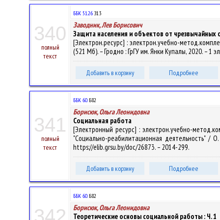
ББК 51.26
З13
Заводник, Лев Борисович
340
Защита населения и объектов от чрезвычайных 
[Электрон.ресурс] : электрон.учебно-метод.компле
полный
(521 Мб). – Гродно : ГрГУ им. Янки Купалы, 2020. – 1
текст
Добавить в корзину
Подробнее
ББК 60.
Б82
Борисюк, Ольга Леонидовна
341
Социальная работа
[Электронный ресурс] : электрон.учебно-метод.ко
"Социально-реабилитационная деятельность" / О. Л
полный
https://elib.grsu.by/doc/26873. – 2014-299.
текст
Добавить в корзину
Подробнее
ББК 60.
Б82
Борисюк, Ольга Леонидовна
342
Теоретические основы социальной работы : Ч. 1