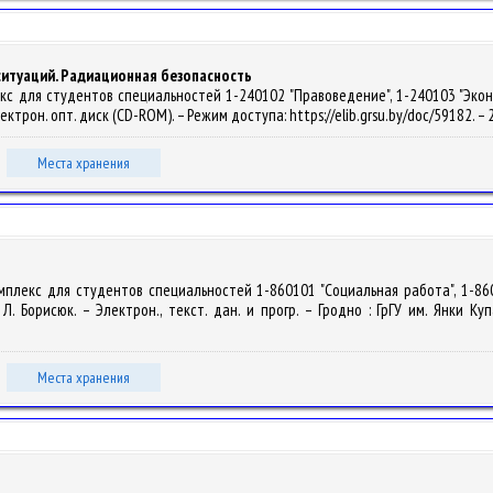
ситуаций. Радиационная безопасность
кс для студентов специальностей 1-240102 "Правоведение", 1-240103 "Эконом
 электрон. опт. диск (CD-ROM). – Режим доступа: https://elib.grsu.by/doc/59182.
Места хранения
мплекс для студентов специальностей 1-860101 "Социальная работа", 1-86
. Борисюк. – Электрон., текст. дан. и прогр. – Гродно : ГрГУ им. Янки Ку
Места хранения