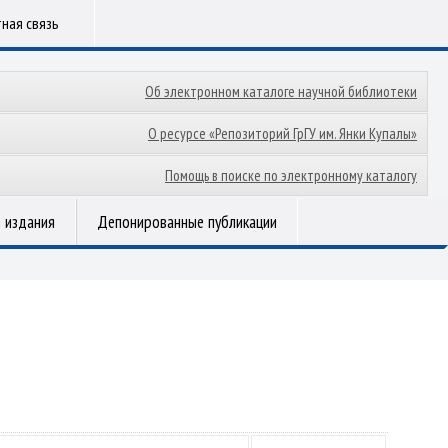
ная связь
Об электронном каталоге научной библиотеки
О ресурсе «Репозиторий ГрГУ им. Янки Купалы»
Помощь в поиске по электронному каталогу
 издания
Депонированные публикации