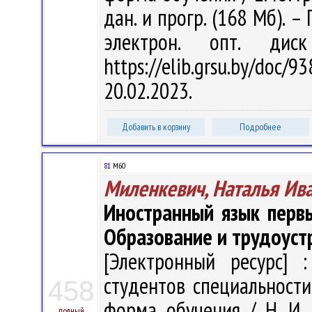
дан. и прогр. (168 Мб). –
электрон. опт. дис
https://elib.grsu.by/do
20.02.2023.
Добавить в корзину
Подробнее
81
М60
Миленкевич, Наталья Ив
Иностранный язык перв
Образование и трудоуст
[Электронный ресурс] :
студентов специальности
458
форма обучения / Н. И. 
полный