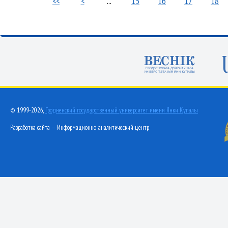
<<
<
...
15
16
17
18
© 1999-2026,
Гродненский государственный университет имени Янки Купалы
Разработка сайта — Информационно-аналитический центр