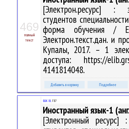
[Электрон.ресурс] : э
студентов специальности
469
форма обучения / Е
полный
Электрон.текст.дан. и про
текст
Купалы, 2017. – 1 эле
доступа: https://elib
4141814048.
Добавить в корзину
Подробнее
ББК 81.
Г87
Иностранный язык-1 (анг
[Электронный ресурс] :