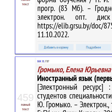
текст
прогр. (83 Мб). – Грод
электрон. опт. дис
https://elib.grsu.by/do
11.10.2022.
Добавить в корзину
Подробнее
ББК 81.
Г87
Громыко, Елена Юрьевна
Иностранный язык (первы
[Электронный ресурс] :
студентов специальности
459
Ю. Громыко. – Электрон., т
полный
текст