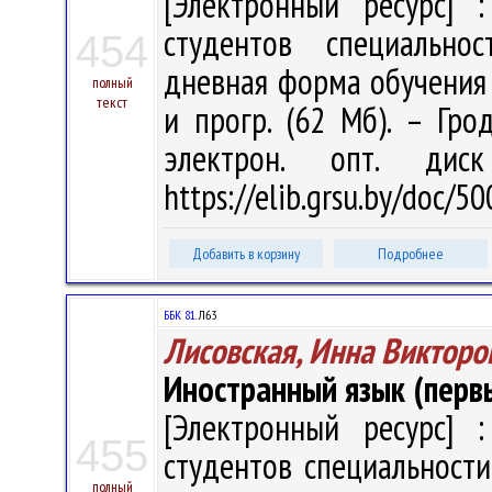
[Электронный ресурс] :
студентов специально
454
дневная форма обучения / 
полный
текст
и прогр. (62 Мб). – Гро
электрон. опт. дис
https://elib.grsu.by/doc/
Добавить в корзину
Подробнее
ББК 81.
Л63
Лисовская, Инна Викторо
Иностранный язык (первы
[Электронный ресурс] :
455
студентов специальности
полный