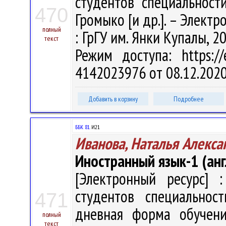
студентов специальност
470
Громыко [и др.]. – Электрон
полный
: ГрГУ им. Янки Купалы, 2
текст
Режим доступа: https://
4142023976 от 08.12.202
Добавить в корзину
Подробнее
ББК 81.
И21
Иванова, Наталья Алекса
Иностранный язык-1 (анг
[Электронный ресурс] :
студентов специальнос
471
дневная форма обучени
полный
текст