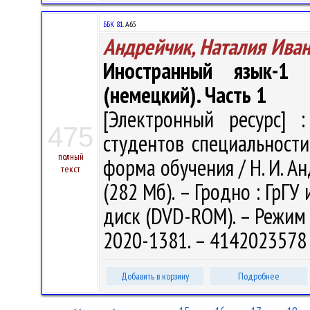
ББК 81.
А65
Андрейчик, Наталия Ива
Иностранный язык-1 
(немецкий). Часть 1
[Электронный ресурс] :
475
студентов специальности
полный
форма обучения / Н. И. Анд
текст
(282 Мб). – Гродно : ГрГУ 
диск (DVD-ROM). – Режим д
2020-1381. – 4142023578 
Добавить в корзину
Подробнее