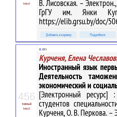
В. Лисовская. – Электрон.,
текст
ГрГУ им. Янки Куп
https://elib.grsu.by/doc/
Добавить в корзину
Подробнее
81
К93
Курченя, Елена Чеславов
Иностранный язык перв
Деятельность таможе
экономический и социал
[Электронный ресурс] :
456
студентов специальност
полный
текст
Курченя, О. В. Перкова. – Э