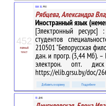
ББК 81.
Р98
Рябцева, Александра Вл
Иностранный язык (неме
[Электронный ресурс] :
студентов специальност
452
210501 "Белорусская филоло
полный
текст
дан. и прогр. (3,44 Мб). –
электрон. опт. дис
https://elib.grsu.by/doc/
Добавить в корзину
Подробнее
81
Д46
Дингилевская, Елена Ива