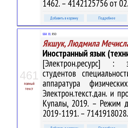
1462. – 4142125756 от 02
Добавить в корзину
Подробнее
ББК 81.
Я50
Якшук, Людмила Мечисл
Иностранный язык (техн
[Электрон.ресурс] : э
студентов специальнос
461
аппаратура физическ
полный
текст
Электрон.текст.дан. и про
Купалы, 2019. – Режим дос
2019-1191. – 7141918028