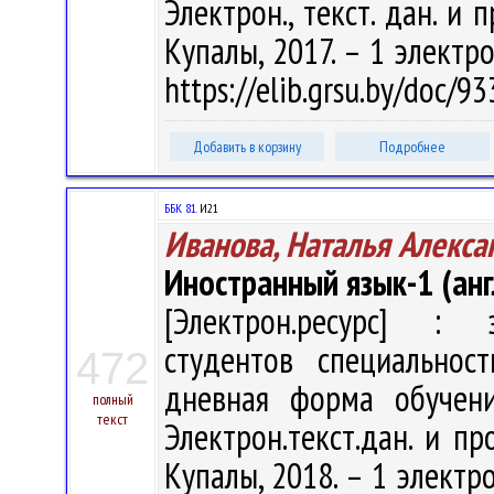
Электрон., текст. дан. и 
Купалы, 2017. – 1 электро
https://elib.grsu.by/doc/9
Добавить в корзину
Подробнее
ББК 81.
И21
Иванова, Наталья Алекса
Иностранный язык-1 (анг
[Электрон.ресурс] : э
студентов специальнос
472
дневная форма обучени
полный
текст
Электрон.текст.дан. и пр
Купалы, 2018. – 1 электро