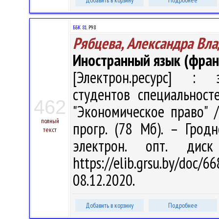
Добавить в корзину
Подробнее
ББК 81.
Р98
Рябцева, Александра Вл
Иностранный язык (франц
[Электрон.ресурс] : э
студентов специальност
462
"Экономическое право" / 
полный
прогр. (78 Мб). – Грод
текст
электрон. опт. дис
https://elib.grsu.by/do
08.12.2020.
Добавить в корзину
Подробнее