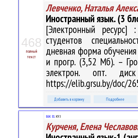
Левченко, Наталья Алекс
Иностранный язык. (3 бло
[Электронный ресурс] :
студентов специально
468
дневная форма обучения / 
полный
текст
и прогр. (3,52 Мб). – Гр
электрон. опт. дис
https://elib.grsu.by/doc/
Добавить в корзину
Подробнее
ББК 81.
К93
Курченя, Елена Чеславов
Иностранный язык-1 (анг