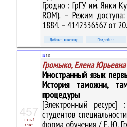
Гродно : ГрГУ им. Янки Ку
ROM). – Режим доступа: h
1884. – 4142336567 от 20
Добавить в корзину
Подробнее
81
Г87
Громыко, Елена Юрьевна
Иностранный язык перв
История таможни, та
процедуры
[Электронный ресурс] :
457
студентов специальности
полный
форма обучения / Е. Ю. Гр
текст