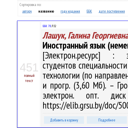
Сортировка по:
автору
названию
году издания
ББК
дате поступления
ББК 78.
Л32
Лашук, Галина Георгиевн
Иностранный язык (неме
[Электрон.ресурс] : э
студентов специальност
451
технологии (по направлени
полный
текст
и прогр. (3,60 Мб). – Гр
электрон. опт. дис
https://elib.grsu.by/doc/
Добавить в корзину
Подробнее