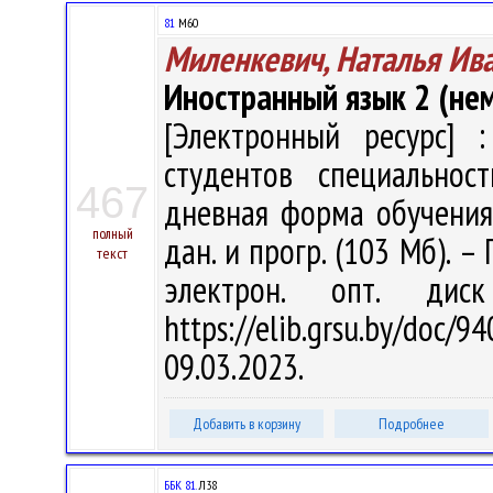
81
М60
Миленкевич, Наталья Ив
Иностранный язык 2 (нем
[Электронный ресурс] :
студентов специальнос
467
дневная форма обучения /
полный
дан. и прогр. (103 Мб). –
текст
электрон. опт. дис
https://elib.grsu.by/do
09.03.2023.
Добавить в корзину
Подробнее
ББК 81.
Л38