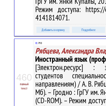
ГрГУ им. Янки Купалы, 201
Режим доступа: https://
4141814071.
Добавить в корзину
Подробнее
81
Р98
Рябцева, Александра Вл
Иностранный язык (проф
[Электрон.ресурс] : э
студентов специальн
460
направлениям) / А. В. Рябц
полный
текст
Мб). – Гродно : ГрГУ им. Я
(CD-ROM). – Режим доступа