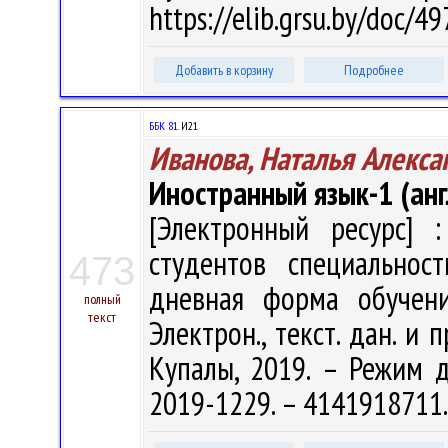
https://elib.grsu.by/doc/
Добавить в корзину
Подробнее
ББК 81.
И21
Иванова, Наталья Алекса
Иностранный язык-1 (анг
[Электронный ресурс] :
студентов специальнос
473
дневная форма обучени
полный
текст
Электрон., текст. дан. и 
Купалы, 2019. – Режим дос
2019-1229. – 4141918711