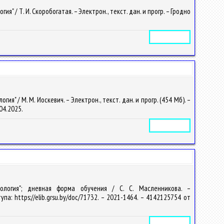
/ Т. И. Скоробогатая. – Электрон., текст. дан. и прогр. – Гродно
Электронное издание
 / М. М. Иоскевич. – Электрон., текст. дан. и прогр. (454 Мб). –
.04.2025.
Электронное издание
лология"; дневная форма обучения / С. С. Масленникова. –
па: https://elib.grsu.by/doc/71732. – 2021-1464. – 4142125754 от
Электронное издание