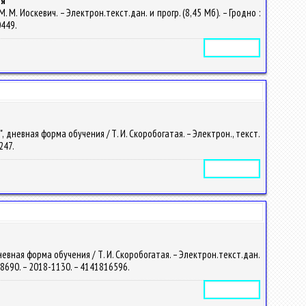
ья
. Иоскевич. – Электрон.текст.дан. и прогр. (8,45 Мб). – Гродно :
0449.
Электронное издание
невная форма обучения / Т. И. Скоробогатая. – Электрон., текст.
8247.
Электронное издание
вная форма обучения / Т. И. Скоробогатая. – Электрон.текст.дан.
c/48690. – 2018-1130. – 4141816596.
Электронное издание