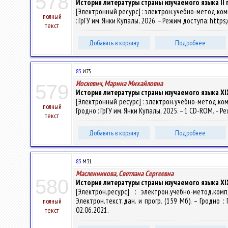
578
История литературы страны изучаемого языка II
[Электронный ресурс] : электрон.учебно-метод.компл
полный
: ГрГУ им. Янки Купалы, 2026. – Режим доступа: https:
текст
Добавить в корзину
Подробнее
83
И75
Иоскевич, Марина Михайловна
579
История литературы страны изучаемого языка XIX
[Электронный ресурс] : электрон.учебно-метод.комп
полный
Гродно : ГрГУ им. Янки Купалы, 2025. – 1 CD-ROM. – Р
текст
Добавить в корзину
Подробнее
83
М31
Масленникова, Светлана Сергеевна
580
История литературы страны изучаемого языка XI
[Электрон.ресурс] : электрон.учебно-метод.к
Электрон.текст.дан. и прогр. (159 Мб). – Гродно : 
полный
02.06.2021.
текст