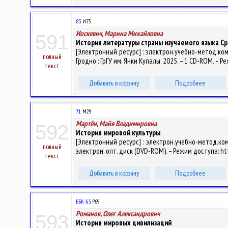
83
И75
Иоскевич, Марина Михайловна
591
История литературы страны изучаемого языка Ср
[Электронный ресурс] : электрон.учебно-метод.комп
полный
Гродно : ГрГУ им. Янки Купалы, 2025. – 1 CD-ROM. – Р
текст
Добавить в корзину
Подробнее
71
М29
Мартён, Майя Владимировна
592
История мировой культуры
[Электронный ресурс] : электрон.учебно-метод.компл
полный
электрон. опт. диск (DVD-ROM). – Режим доступа: htt
текст
Добавить в корзину
Подробнее
ББК 63.
Р69
Романов, Олег Александрович
593
История мировых цивилизаций