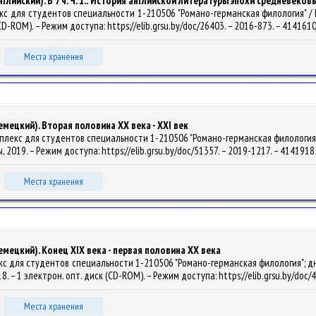
лийский). В 7 ч. Ч. 1.: История английской литературы эпохи средневеков
с для студентов специальности 1-210506 "Романо-германская филология" / М. М
(CD-ROM). – Режим доступа: https://elib.grsu.by/doc/26403. – 2016-873. – 414161
Места хранения
мецкий). Вторая половина XX века - ХХІ век
лекс для студентов специальности 1-210506 "Романо-германская филология", д
лы, 2019. – Режим доступа: https://elib.grsu.by/doc/51357. – 2019-1217. – 414191
Места хранения
мецкий). Конец XIX века - первая половина XX века
с для студентов специальности 1-210506 "Романо-германская филология"; дне
018. – 1 электрон. опт. диск (CD-ROM). – Режим доступа: https://elib.grsu.by/do
Места хранения