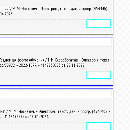
 / М. М. Иоскевич. – Электрон., текст. дан. и прогр. (454 Мб). –
.04.2025.
Электронное издание
невная форма обучения / Т. И. Скоробогатая. – Электрон., текст.
y/doc/88922. – 2022-1677. – 4142230625 от 22.11.2022.
Электронное издание
/ М. М. Иоскевич. – Электрон., текст. дан. и прогр. (454 Мб). –
6. – 4142437236 от 10.01.2024.
Электронное издание