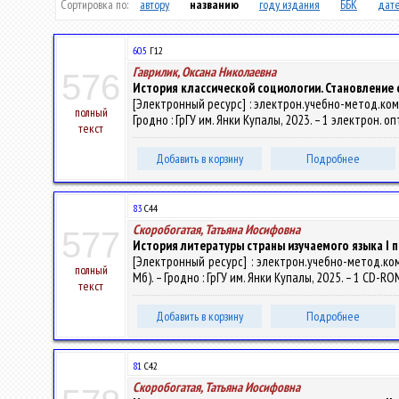
Сортировка по:
автору
названию
году издания
ББК
дате
60.5
Г12
Гаврилик, Оксана Николаевна
576
История классической социологии. Становление 
[Электронный ресурс] : электрон.учебно-метод.компл
полный
Гродно : ГрГУ им. Янки Купалы, 2023. – 1 электрон. о
текст
Добавить в корзину
Подробнее
83
С44
Скоробогатая, Татьяна Иосифовна
577
История литературы страны изучаемого языка I 
[Электронный ресурс] : электрон.учебно-метод.комп
полный
Мб). – Гродно : ГрГУ им. Янки Купалы, 2025. – 1 CD-R
текст
Добавить в корзину
Подробнее
81
С42
Скоробогатая, Татьяна Иосифовна