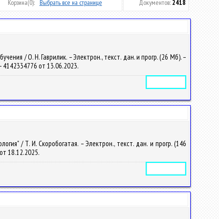
Корзина
(0):
Выбрать все на странице
Документов:
2418
ия / О. Н. Гаврилик. – Электрон., текст. дан. и прогр. (26 Мб). –
. – 4142334776 от 13.06.2023.
Электронное издание
я" / Т. И. Скоробогатая. – Электрон., текст. дан. и прогр. (146
 от 18.12.2025.
Электронное издание