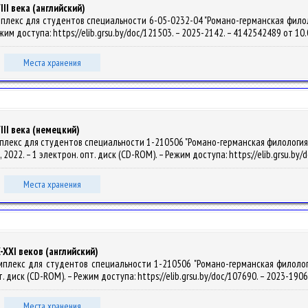
II века (английский)
лекс для студентов специальности 6-05-0232-04 "Романо-германская филология"
ежим доступа: https://elib.grsu.by/doc/121503. – 2025-2142. – 4142542489 от 10
Места хранения
II века (немецкий)
лекс для студентов специальности 1-210506 "Романо-германская филология"; д
лы, 2022. – 1 электрон. опт. диск (CD-ROM). – Режим доступа: https://elib.grsu.b
Места хранения
XXI веков (английский)
плекс для студентов специальности 1-210506 "Романо-германская филология" 
пт. диск (CD-ROM). – Режим доступа: https://elib.grsu.by/doc/107690. – 2023-190
Места хранения