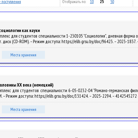
 поступления
Отображать по:
10
25
50
социологии как науки
екс для студентов специальности 1-230105 "Социология", дневная форма обучен
пт. диск (CD-ROM). – Режим доступа: https://elib.grsu.by/doc/96423. – 2023-1837
Места хранения
половины XX века (немецкий)
лекс для студентов специальности 6-05-0232-04 "Романо-германская филологи
OM. – Режим доступа: https://elib.grsu.by/doc/131424. – 2025-2294. – 4142545272
Места хранения