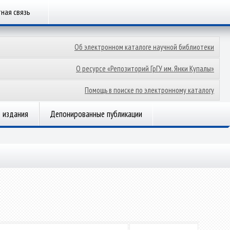
ная связь
Об электронном каталоге научной библиотеки
О ресурсе «Репозиторий ГрГУ им. Янки Купалы»
Помощь в поиске по электронному каталогу
 издания
Депонированные публикации