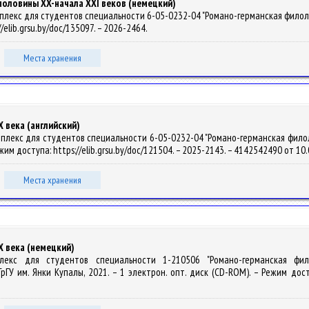
 половины XX-начала XXI веков (немецкий)
екс для студентов специальности 6-05-0232-04 "Романо-германская филология" 
//elib.grsu.by/doc/135097. – 2026-2464.
Места хранения
 века (английский)
лекс для студентов специальности 6-05-0232-04 "Романо-германская филология"
ежим доступа: https://elib.grsu.by/doc/121504. – 2025-2143. – 4142542490 от 10
Места хранения
X века (немецкий)
омплекс для студентов специальности 1-210506 "Романо-германская фи
ГрГУ им. Янки Купалы, 2021. – 1 электрон. опт. диск (CD-ROM). – Режим досту