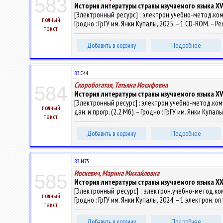
583
История литературы страны изучаемого языка XVI
[Электронный ресурс] : электрон.учебно-метод.комп
полный
Гродно : ГрГУ им. Янки Купалы, 2025. – 1 CD-ROM. – Р
текст
Добавить в корзину
Подробнее
83
С44
Скоробогатая, Татьяна Иосифовна
584
История литературы страны изучаемого языка XVI
[Электронный ресурс] : электрон.учебно-метод.комп
полный
дан. и прогр. (2,2 Мб). – Гродно : ГрГУ им. Янки Купа
текст
Добавить в корзину
Подробнее
83
И75
Иоскевич, Марина Михайловна
585
История литературы страны изучаемого языка XX-
[Электронный ресурс] : электрон.учебно-метод.ком
полный
Гродно : ГрГУ им. Янки Купалы, 2024. – 1 электрон. о
текст
Добавить в корзину
Подробнее