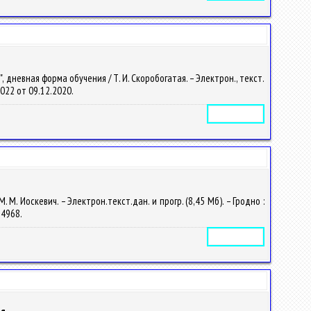
невная форма обучения / Т. И. Скоробогатая. – Электрон., текст.
24022 от 09.12.2020.
Электронное издание
. Иоскевич. – Электрон.текст.дан. и прогр. (8,45 Мб). – Гродно :
14968.
Электронное издание