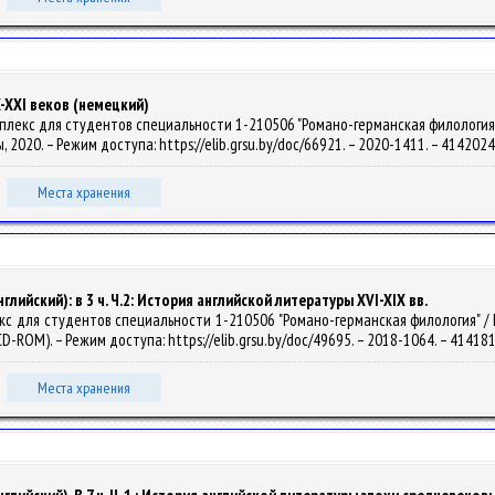
-XXI веков (немецкий)
лекс для студентов специальности 1-210506 "Романо-германская филология", д
лы, 2020. – Режим доступа: https://elib.grsu.by/doc/66921. – 2020-1411. – 41420
Места хранения
лийский): в 3 ч. Ч.2: История английской литературы XVI-XIX вв.
с для студентов специальности 1-210506 "Романо-германская филология" / М. М
(CD-ROM). – Режим доступа: https://elib.grsu.by/doc/49695. – 2018-1064. – 41418
Места хранения