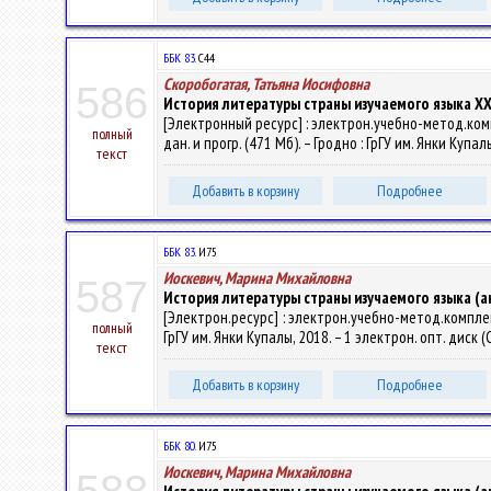
ББК 83.
С44
Скоробогатая, Татьяна Иосифовна
586
История литературы страны изучаемого языка XX
[Электронный ресурс] : электрон.учебно-метод.комп
полный
дан. и прогр. (471 Мб). – Гродно : ГрГУ им. Янки Купа
текст
Добавить в корзину
Подробнее
ББК 83.
И75
Иоскевич, Марина Михайловна
587
История литературы страны изучаемого языка (анг
[Электрон.ресурс] : электрон.учебно-метод.комплек
полный
ГрГУ им. Янки Купалы, 2018. – 1 электрон. опт. диск 
текст
Добавить в корзину
Подробнее
ББК 80.
И75
Иоскевич, Марина Михайловна