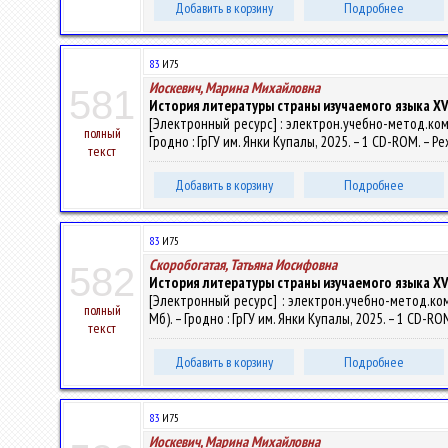
Добавить в корзину
Подробнее
83
И75
Иоскевич, Марина Михайловна
581
История литературы страны изучаемого языка XVI
[Электронный ресурс] : электрон.учебно-метод.комп
полный
Гродно : ГрГУ им. Янки Купалы, 2025. – 1 CD-ROM. – Р
текст
Добавить в корзину
Подробнее
83
И75
Скоробогатая, Татьяна Иосифовна
582
История литературы страны изучаемого языка XV
[Электронный ресурс] : электрон.учебно-метод.комп
полный
Мб). – Гродно : ГрГУ им. Янки Купалы, 2025. – 1 CD-R
текст
Добавить в корзину
Подробнее
83
И75
Иоскевич, Марина Михайловна