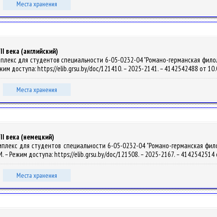
Места хранения
I века (английский)
лекс для студентов специальности 6-05-0232-04 "Романо-германская филология"
ежим доступа: https://elib.grsu.by/doc/121410. – 2025-2141. – 4142542488 от 10
Места хранения
II века (немецкий)
лекс для студентов специальности 6-05-0232-04 "Романо-германская филологи
OM. – Режим доступа: https://elib.grsu.by/doc/121508. – 2025-2167. – 4142542514
Места хранения