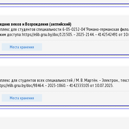
едних веков и Возрождения (английский)
лекс для студентов специальности 6-05-0232-04 "Романо-германская филология"
ежим доступа: https://elib.grsu.by/doc/121505. – 2025-2144. – 4142542491 от 10
Места хранения
екс для студентов всех специальностей / М. В. Мартён. – Электрон., текст. д
ps://elib.grsu.by/doc/98464. – 2023-1860. – 4142335105 от 10.07.2023.
Места хранения