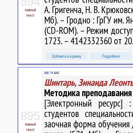
894
А. Григенча, Н. В. Крюковск
полный
текст
Мб). – Гродно : ГрГУ им. Я
(CD-ROM). – Режим доступа
1723. – 4142332360 от 20
Добавить в корзину
Подробнее
ББК 74.
Ш62
Шинтарь, Зинаида Леонт
Методика преподавания 
[Электронный ресурс] :
студентов специальност
895
заочная форма обучения / 
полный
текст