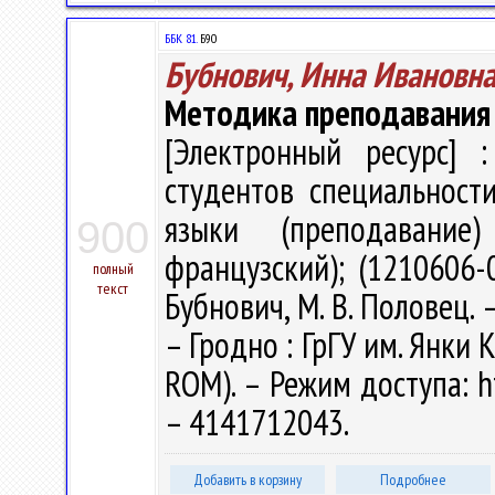
ББК 81.
Б90
Бубнович, Инна Ивановн
Методика преподавания
[Электронный ресурс] :
студентов специальност
языки (преподавание) 
900
французский); (1210606-
полный
текст
Бубнович, М. В. Половец. –
– Гродно : ГрГУ им. Янки К
ROM). – Режим доступа: ht
– 4141712043.
Добавить в корзину
Подробнее