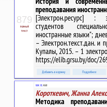
История и современ
преподавания иностранн
[Электрон.ресурс] : э
879
студентов специаль
полный
текст
иностранные языки"; днев
– Электрон.текст.дан. и п
Купалы, 2015. – 1 электро
https://elib.grsu.by/doc/2
Добавить в корзину
Подробнее
ББК 81.
К68
Короткевич, Жанна Алек
Методика преподаван