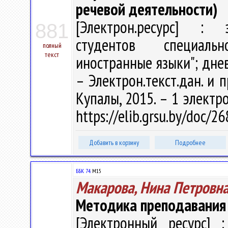
речевой деятельности)
[Электрон.ресурс] : э
881
студентов специаль
полный
текст
иностранные языки"; днев
– Электрон.текст.дан. и п
Купалы, 2015. – 1 электро
https://elib.grsu.by/doc/2
Добавить в корзину
Подробнее
ББК 74.
М15
Макарова, Нина Петровн
Методика преподавания
[Электронный ресурс] :