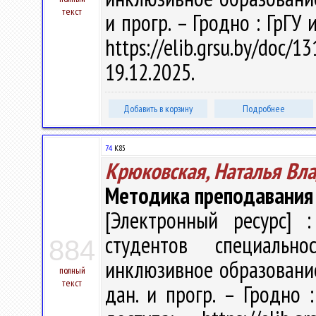
текст
и прогр. – Гродно : ГрГУ 
https://elib.grsu.by/do
19.12.2025.
Добавить в корзину
Подробнее
74
К85
Крюковская, Наталья Вл
Методика преподавания
[Электронный ресурс] :
студентов специальн
884
инклюзивное образование" 
полный
текст
дан. и прогр. – Гродно 