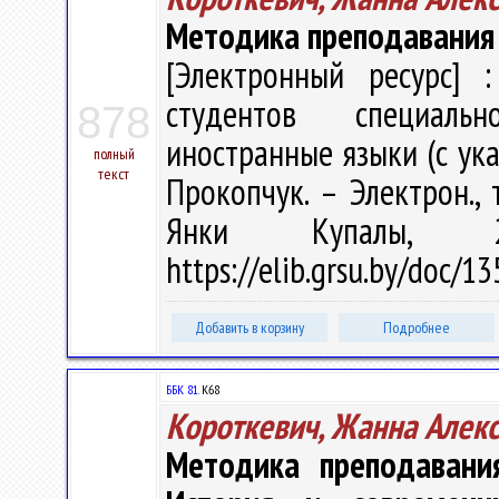
Методика преподавания
[Электронный ресурс] :
студентов специальн
878
иностранные языки (с указ
полный
текст
Прокопчук. – Электрон., т
Янки Купалы, 
https://elib.grsu.by/doc/1
Добавить в корзину
Подробнее
ББК 81.
К68
Короткевич, Жанна Алек
Методика преподавания