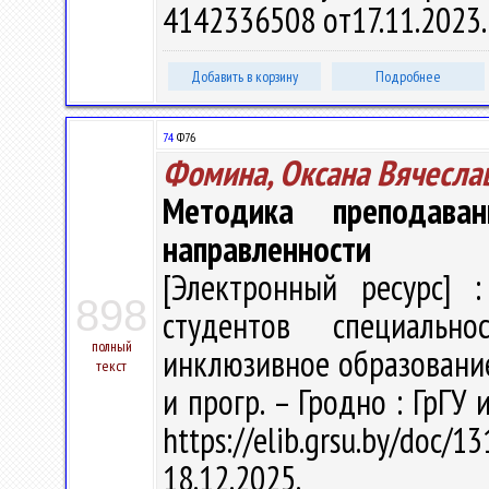
4142336508 от17.11.2023
Добавить в корзину
Подробнее
74
Ф76
Фомина, Оксана Вячесла
Методика преподаван
направленности
[Электронный ресурс] :
898
студентов специальн
полный
инклюзивное образование" 
текст
и прогр. – Гродно : ГрГУ 
https://elib.grsu.by/do
18.12.2025.