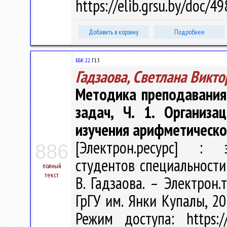
https://elib.grsu.by/doc/
Добавить в корзину
Подробнее
ББК 22.
Г13
Гадзаова, Светлана Викт
Методика преподавания
задач, Ч. 1. Организа
изучения арифметическо
[Электрон.ресурс] : э
886
студентов специальности
полный
текст
В. Гадзаова. – Электрон.т
ГрГУ им. Янки Купалы, 20
Режим доступа: https://