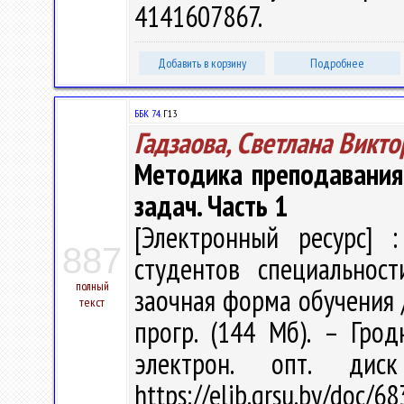
4141607867.
Добавить в корзину
Подробнее
ББК 74.
Г13
Гадзаова, Светлана Викт
Методика преподавания
задач. Часть 1
[Электронный ресурс] :
887
студентов специальност
полный
заочная форма обучения / С
текст
прогр. (144 Мб). – Грод
электрон. опт. дис
https://elib.grsu.by/doc/6