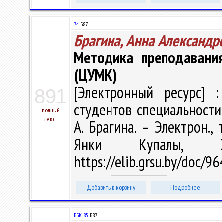
74
Б87
Брагина, Анна Александр
Методика преподавани
(ЦУМК)
[Электронный ресурс] :
891
студентов специальности
полный
текст
А. Брагина. – Электрон., 
Янки Купалы, 
https://elib.grsu.by/doc/
Добавить в корзину
Подробнее
ББК 85.
Б87