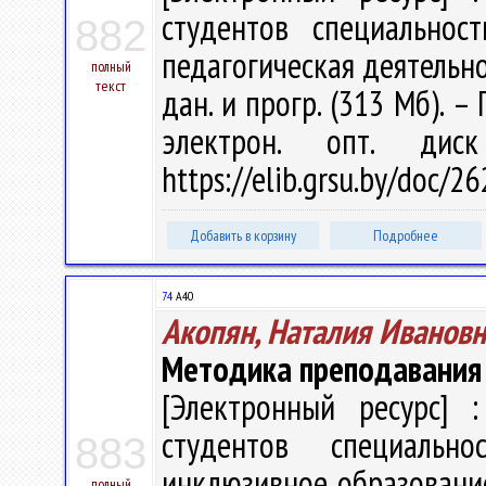
студентов специальнос
882
педагогическая деятельност
полный
текст
дан. и прогр. (313 Мб). –
электрон. опт. дис
https://elib.grsu.by/doc/2
Добавить в корзину
Подробнее
74
А40
Акопян, Наталия Ивановн
Методика преподавания 
[Электронный ресурс] :
студентов специальн
883
инклюзивное образование" 
полный