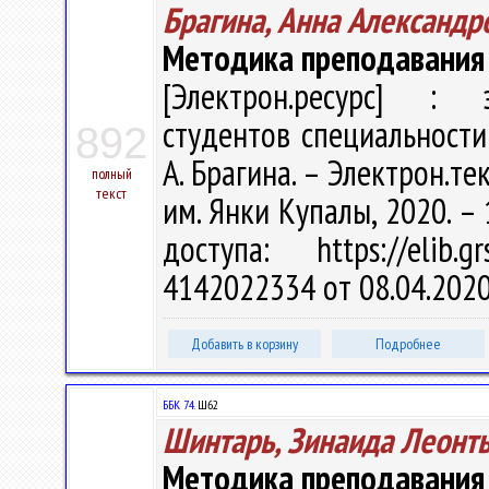
Брагина, Анна Александр
Методика преподавания 
[Электрон.ресурс] : э
студентов специальности
892
А. Брагина. – Электрон.тек
полный
текст
им. Янки Купалы, 2020. – 
доступа: https://elib
4142022334 от 08.04.202
Добавить в корзину
Подробнее
ББК 74.
Ш62
Шинтарь, Зинаида Леонт
Методика преподавания 