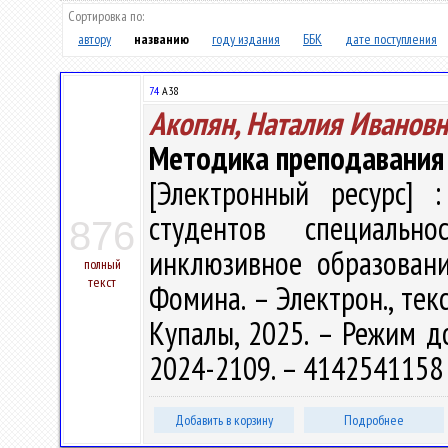
Сортировка по:
автору
названию
году издания
ББК
дате поступления
74
А38
Акопян, Наталия Ивановн
Методика преподавания 
[Электронный ресурс] :
студентов специальн
876
инклюзивное образование
полный
текст
Фомина. – Электрон., текс
Купалы, 2025. – Режим дос
2024-2109. – 4142541158 
Добавить в корзину
Подробнее