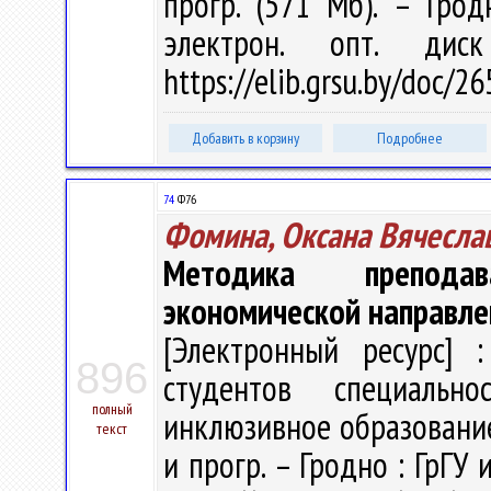
прогр. (571 Мб). – Грод
электрон. опт. дис
https://elib.grsu.by/doc/2
Добавить в корзину
Подробнее
74
Ф76
Фомина, Оксана Вячесла
Методика препода
экономической направле
[Электронный ресурс] :
896
студентов специальн
полный
инклюзивное образование" 
текст
и прогр. – Гродно : ГрГУ 