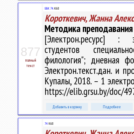
ББК 74.
К68
Короткевич, Жанна Алек
Методика преподавания
[Электрон.ресурс] : э
студентов специальн
877
филология"; дневная ф
полный
текст
Электрон.текст.дан. и про
Купалы, 2018. – 1 электро
https://elib.grsu.by/doc/
Добавить в корзину
Подробнее
74
К68
Короткевич, Жанна Алек