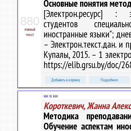
Основные понятия метод
[Электрон.ресурс] : э
880
студентов специаль
полный
иностранные языки"; днев
текст
– Электрон.текст.дан. и п
Купалы, 2015. – 1 электро
https://elib.grsu.by/doc/2
Добавить в корзину
Подробнее
ББК 81.
К68
Короткевич, Жанна Алек
Методика преподаван
Обучение аспектам ино