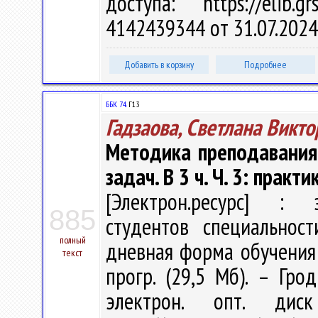
доступа: https://elib
4142439344 от 31.07.2024
Добавить в корзину
Подробнее
ББК 74.
Г13
Гадзаова, Светлана Викт
Методика преподавания
задач. В 3 ч. Ч. 3: прак
[Электрон.ресурс] : э
885
студентов специальност
полный
дневная форма обучения / 
текст
прогр. (29,5 Мб). – Гро
электрон. опт. дис