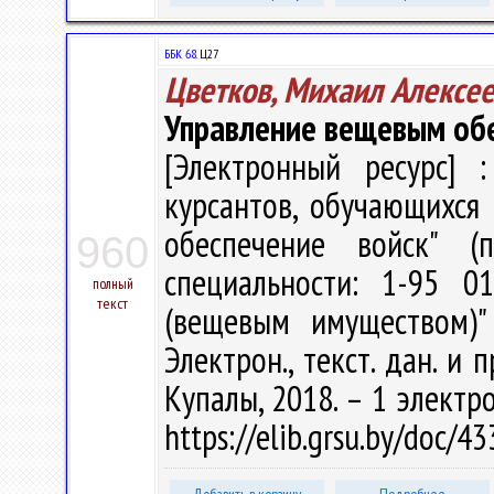
ББК 68.
Ц27
Цветков, Михаил Алексе
Управление вещевым об
[Электронный ресурс] :
курсантов, обучающихся 
обеспечение войск" (
960
специальности: 1-95 0
полный
текст
(вещевым имуществом)"
Электрон., текст. дан. и 
Купалы, 2018. – 1 электро
https://elib.grsu.by/doc/