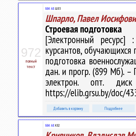
ББК 68.
Ш83
Шпарло, Павел Иосифови
Строевая подготовка
[Электронный ресурс] :
курсантов, обучающихся 
972
подготовка военнослужащи
полный
текст
дан. и прогр. (899 Мб). –
электрон. опт. дис
https://elib.grsu.by/doc/
Добавить в корзину
Подробнее
ББК 68.
К82
Кривчиков, Владислав М