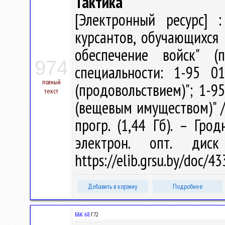
Тактика
[Электронный ресурс] :
курсантов, обучающихся 
обеспечение войск" (
974
специальности: 1-95 0
полный
(продовольствием)"; 1-9
текст
(вещевым имуществом)" / Н
прогр. (1,44 Гб). – Гро
электрон. опт. дис
https://elib.grsu.by/doc/
Добавить в корзину
Подробнее
ББК 68.
Г72