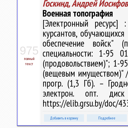
Госкинд, Андрей Иосифо
Военная топография
[Электронный ресурс] :
курсантов, обучающихся 
обеспечение войск" (
975
специальности: 1-95 0
полный
(продовольствием)"; 1-9
текст
(вещевым имуществом)" / А
прогр. (1,3 Гб). – Грод
электрон. опт. дис
https://elib.grsu.by/doc/
Добавить в корзину
Подробнее