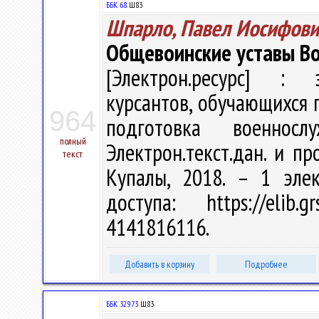
ББК 68.
Ш83
Шпарло, Павел Иосифови
Общевоинские уставы Во
[Электрон.ресурс] : э
курсантов, обучающихся 
964
подготовка военно
полный
Электрон.текст.дан. и про
текст
Купалы, 2018. – 1 эле
доступа: https://elib
4141816116.
Добавить в корзину
Подробнее
ББК 32.973
Ш83