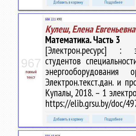
Добавить в корзину
Подробнее
ББК 22.1
К90
Кулеш, Елена Евгеньевна
Математика. Часть 3
[Электрон.ресурс] : э
студентов специальност
967
энергооборудования
полный
текст
Электрон.текст.дан. и пр
Купалы, 2018. – 1 электро
https://elib.grsu.by/doc/
Добавить в корзину
Подробнее
ББК 68.
Н34