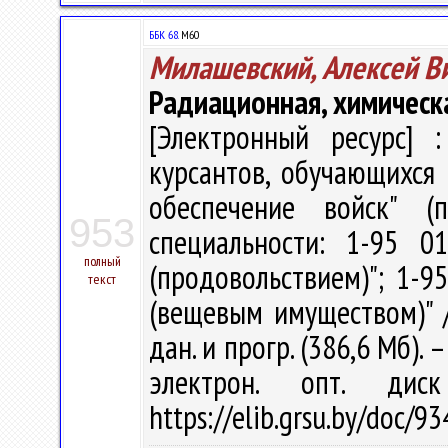
ББК 68.
М60
Милашевский, Алексей В
Радиационная, химическ
[Электронный ресурс] :
курсантов, обучающихся 
обеспечение войск" (
953
специальности: 1-95 0
полный
(продовольствием)"; 1-9
текст
(вещевым имуществом)" / 
дан. и прогр. (386,6 Мб). 
электрон. опт. дис
https://elib.grsu.by/doc/