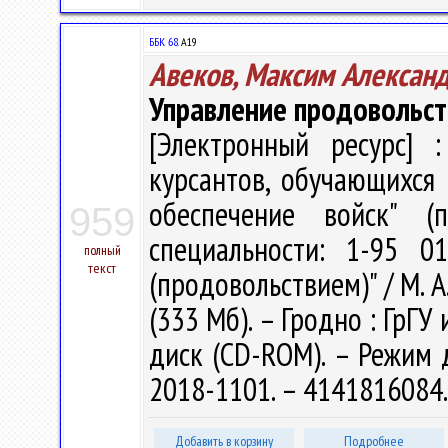
ББК 68.
А19
Авеков, Максим Алексан
Управление продовольс
[Электронный ресурс] :
курсантов, обучающихся 
обеспечение войск" (
959
специальности: 1-95 0
полный
текст
(продовольствием)" / М. А.
(333 Мб). – Гродно : ГрГУ 
диск (CD-ROM). – Режим до
2018-1101. – 4141816084
Добавить в корзину
Подробнее