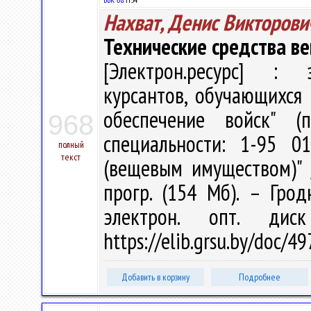
Нахват, Денис Викторови
Технические средства в
[Электрон.ресурс] : э
курсантов, обучающихся 
обеспечение войск" (
968
специальности: 1-95 0
полный
текст
(вещевым имуществом)" /
прогр. (154 Мб). – Грод
электрон. опт. дис
https://elib.grsu.by/doc/
Добавить в корзину
Подробнее