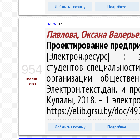
Добавить в корзину
Подробнее
ББК 36.
П12
Павлова, Оксана Валерье
Проектирование предпри
[Электрон.ресурс] : э
студентов специальност
954
организации обществе
полный
текст
Электрон.текст.дан. и пр
Купалы, 2018. – 1 электро
https://elib.grsu.by/doc/
Добавить в корзину
Подробнее