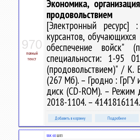
Экономика, организаци
продовольствием
[Электронный ресурс] :
курсантов, обучающихся 
970
обеспечение войск" (
полный
специальности: 1-95 0
текст
(продовольствием)" / К. В
(267 Мб). – Гродно : ГрГУ 
диск (CD-ROM). – Режим до
2018-1104. – 4141816114
Добавить в корзину
Подробнее
ББК 68.
Ш83