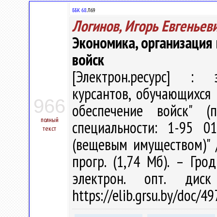
ББК 68.
Л69
Логинов, Игорь Евгеньев
Экономика, организация
войск
[Электрон.ресурс] : э
курсантов, обучающихся 
966
обеспечение войск" (
полный
специальности: 1-95 0
текст
(вещевым имуществом)" / 
прогр. (1,74 Мб). – Гро
электрон. опт. дис
https://elib.grsu.by/doc/