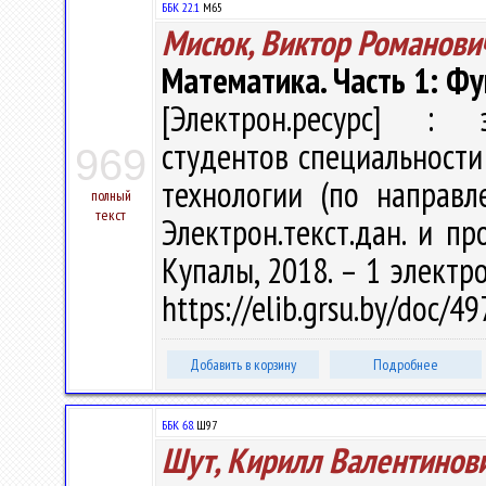
ББК 22.1
М65
Мисюк, Виктор Романови
Математика. Часть 1: Ф
[Электрон.ресурс] : э
студентов специальност
969
технологии (по направле
полный
текст
Электрон.текст.дан. и пр
Купалы, 2018. – 1 электро
https://elib.grsu.by/doc/
Добавить в корзину
Подробнее
ББК 68.
Ш97
Шут, Кирилл Валентинов