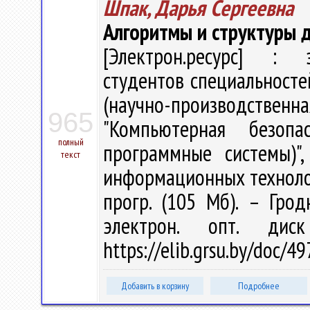
Шпак, Дарья Сергеевна
Алгоритмы и структуры да
[Электрон.ресурс] : э
студентов специальносте
(научно-производстве
965
"Компьютерная безоп
полный
программные системы)"
текст
информационных технологий
прогр. (105 Мб). – Грод
электрон. опт. дис
https://elib.grsu.by/doc/
Добавить в корзину
Подробнее