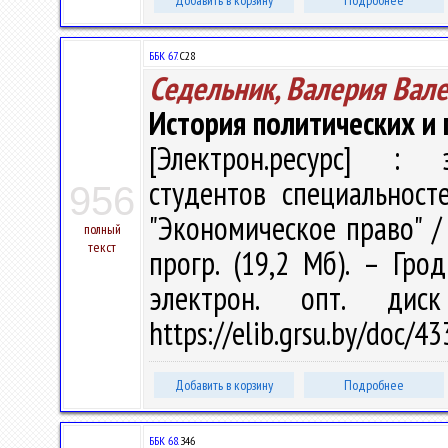
Добавить в корзину
Подробнее
ББК 67.
С28
Седельник, Валерия Вал
История политических и
[Электрон.ресурс] : э
студентов специальност
956
"Экономическое право" / В
полный
текст
прогр. (19,2 Мб). – Гро
электрон. опт. дис
https://elib.grsu.by/doc/
Добавить в корзину
Подробнее
ББК 68.
З46