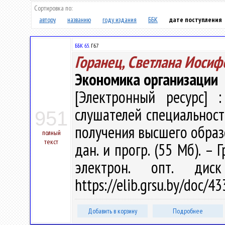
Сортировка по:
автору
названию
году издания
ББК
дате поступления
ББК 65.
Г67
Горанец, Светлана Иосиф
Экономика организации
[Электронный ресурс] :
слушателей специальност
951
получения высшего образов
полный
текст
дан. и прогр. (55 Мб). – 
электрон. опт. дис
https://elib.grsu.by/doc/
Добавить в корзину
Подробнее