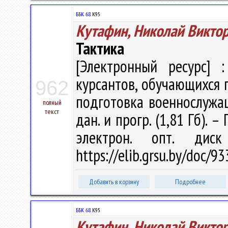
ББК 68.
К95
Кутафин, Николай Викто
Тактика
[Электронный ресурс] :
курсантов, обучающихся 
962
подготовка военнослужащи
полный
текст
дан. и прогр. (1,81 Гб). –
электрон. опт. дис
https://elib.grsu.by/doc/9
Добавить в корзину
Подробнее
ББК 68.
К95
Кутафин, Николай Викто