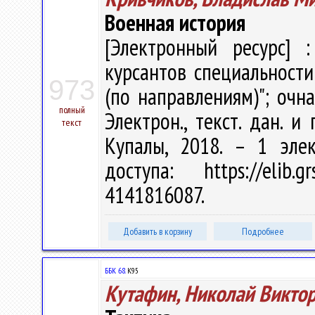
Военная история
[Электронный ресурс] :
курсантов специальности
973
(по направлениям)"; очн
полный
Электрон., текст. дан. и 
текст
Купалы, 2018. – 1 эле
доступа: https://elib
4141816087.
Добавить в корзину
Подробнее
ББК 68.
К95
Кутафин, Николай Викто