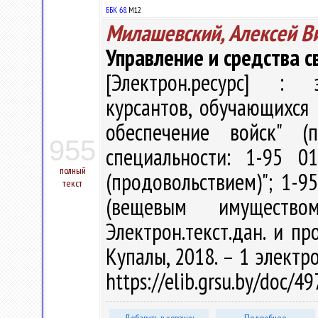
ББК 68.
М12
Милашевский, Алексей В
Управление и средства с
[Электрон.ресурс] : э
курсантов, обучающихся 
обеспечение войск" (
955
специальности: 1-95 0
полный
(продовольствием)"; 1-9
текст
(вещевым имуществ
Электрон.текст.дан. и про
Купалы, 2018. – 1 электро
https://elib.grsu.by/doc/