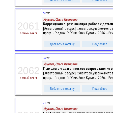
74
У73
Урусова, Ольга Ивановна
2061
Коррекционно-развивающая работа с детьми
[Электронный ресурс] : электрон.учебно-метод
прогр. – Гродно : ГрГУ им. Янки Купалы, 2026. – Р
полный текст
Добавить в корзину
Подробнее
74
У73
Урусова, Ольга Ивановна
2062
Психолого-педагогическое сопровождение с
[Электронный ресурс] : электрон.учебно-метод
прогр. – Гродно : ГрГУ им. Янки Купалы, 2026. – Р
полный текст
Добавить в корзину
Подробнее
74
У73
Урусова, Ольга Ивановна