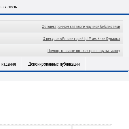
ная связь
Об электронном каталоге научной библиотеки
О ресурсе «Репозиторий ГрГУ им. Янки Купалы»
Помощь в поиске по электронному каталогу
 издания
Депонированные публикации