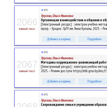
74
У73
Урусова, Ольга Ивановна
2066
Организация взаимодействия и общения в о
[Электронный ресурс] : электрон.учебно-метод
прогр. – Гродно : ГрГУ им. Янки Купалы, 2025. – 
полный текст
Добавить в корзину
Подробнее
74
У73
Урусова, Ольга Ивановна
2067
Методика коррекционно-развивающей работы
[Электронный ресурс] : электрон.учебно-метод.к
2025. – Режим доступа: https://elib.grsu.by/doc/
полный текст
Добавить в корзину
Подробнее
74
У73
Урусова, Ольга Ивановна
2068
Сопровождение семьи в учреждении образов