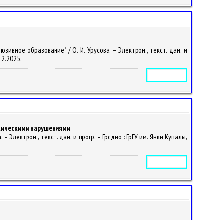
ивное образование" / О. И. Урусова. – Электрон., текст. дан. и
.12.2025.
Электронное издание
ихическими нарушениями
 Электрон., текст. дан. и прогр. – Гродно : ГрГУ им. Янки Купалы,
Электронное издание