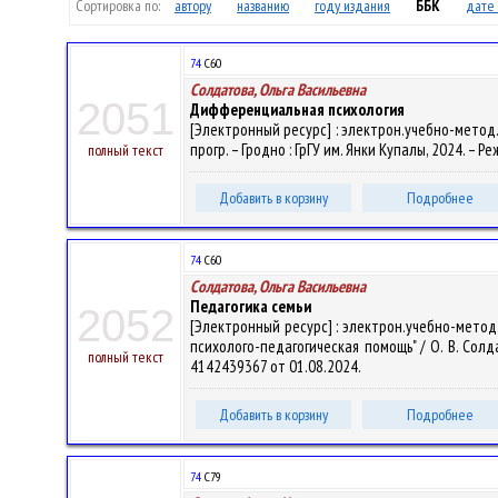
Сортировка по:
автору
названию
году издания
ББК
дате 
74
С60
Солдатова, Ольга Васильевна
2051
Дифференциальная психология
[Электронный ресурс] : электрон.учебно-метод.
прогр. – Гродно : ГрГУ им. Янки Купалы, 2024. – 
полный текст
Добавить в корзину
Подробнее
74
С60
Солдатова, Ольга Васильевна
Педагогика семьи
2052
[Электронный ресурс] : электрон.учебно-метод
психолого-педагогическая помощь" / О. В. Солдат
полный текст
4142439367 от 01.08.2024.
Добавить в корзину
Подробнее
74
С79