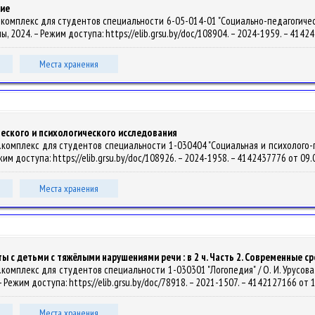
ние
комплекс для студентов специальности 6-05-014-01 "Социально-педагогическо
алы, 2024. – Режим доступа: https://elib.grsu.by/doc/108904. – 2024-1959. – 414
Места хранения
еского и психологического исследования
комплекс для студентов специальности 1-030404 "Социальная и психолого-педа
Режим доступа: https://elib.grsu.by/doc/108926. – 2024-1958. – 4142437776 от 09
Места хранения
с детьми с тяжёлыми нарушениями речи : в 2 ч. Часть 2. Современные с
мплекс для студентов специальности 1-030301 "Логопедия" / О. И. Урусова. – Э
– Режим доступа: https://elib.grsu.by/doc/78918. – 2021-1507. – 4142127166 от 
Места хранения