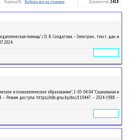
Корзина
(0):
Выбрать все на странице
Документов:
2418
гогическая помощь" / О. В. Солдатова. – Электрон., текст. дан. и
07.2024.
Электронное издание
еское и психологическое образование", 1-03 04 04 "Социальная и
. – Режим доступа: https://elib.grsu.by/doc/110447. – 2024-1988. –
Электронное издание