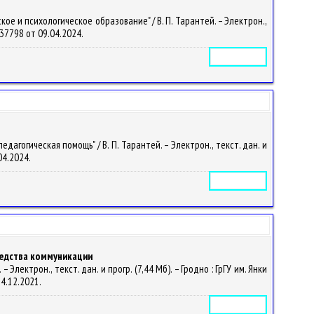
е и психологическое образование" / В. П. Тарантей. – Электрон.,
2437798 от 09.04.2024.
Электронное издание
гогическая помощь" / В. П. Тарантей. – Электрон., текст. дан. и
.04.2024.
Электронное издание
редства коммуникации
лектрон., текст. дан. и прогр. (7,44 Мб). – Гродно : ГрГУ им. Янки
14.12.2021.
Электронное издание