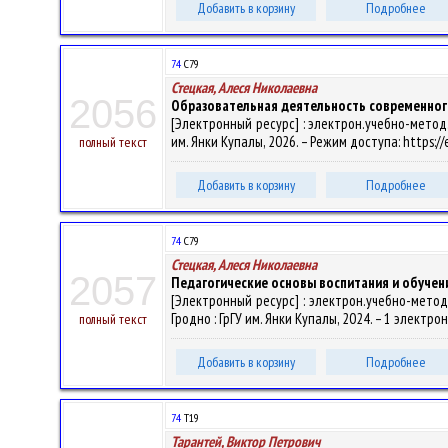
Добавить в корзину
Подробнее
74
С79
Стецкая, Алеся Николаевна
2056
Образовательная деятельность современного
[Электронный ресурс] : электрон.учебно-метод.к
им. Янки Купалы, 2026. – Режим доступа: https://
полный текст
Добавить в корзину
Подробнее
74
С79
Стецкая, Алеся Николаевна
2057
Педагогические основы воспитания и обучен
[Электронный ресурс] : электрон.учебно-метод.
Гродно : ГрГУ им. Янки Купалы, 2024. – 1 электро
полный текст
Добавить в корзину
Подробнее
74
Т19
Тарантей, Виктор Петрович