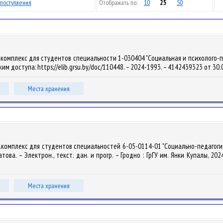
поступления
Отображать по:
10
25
50
комплекс для студентов специальности 1-030404 "Социальная и психолого-педа
Режим доступа: https://elib.grsu.by/doc/110448. – 2024-1993. – 4142439323 от 30.
Места хранения
.комплекс для студентов специальностей 6-05-0114-01 "Социально-педагогич
ова. – Электрон., текст. дан. и прогр. – Гродно : ГрГУ им. Янки Купалы, 2024
Места хранения