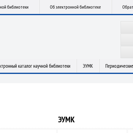
чной библиотеки
Об электронной библиотеке
Обрат
ктронный каталог научной библиотеки
ЭУМК
Периодические
ЭУМК