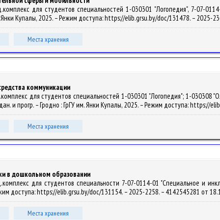
тельной сферы и мобильности
.комплекс для студентов специальностей 1-030301 "Логопедия", 7-07-0114-
м. Янки Купалы, 2025. – Режим доступа: https://elib.grsu.by/doc/131478. – 2025-
Места хранения
средства коммуникации
.комплекс для студентов специальностей 1-030301 "Логопедия"; 1-030308 "О
 дан. и прогр. – Гродно : ГрГУ им. Янки Купалы, 2025. – Режим доступа: https://e
Места хранения
ки в дошкольном образовании
.комплекс для студентов специальности 7-07-0114-01 "Специальное и инклюз
Режим доступа: https://elib.grsu.by/doc/131154. – 2025-2258. – 4142545281 от 18
Места хранения