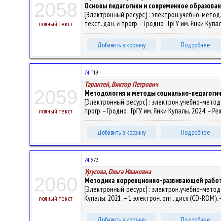
2058
Основы педагогики и современное образова
[Электронный ресурс] : электрон.учебно-метод.
текст. дан. и прогр. – Гродно : ГрГУ им. Янки Куп
полный текст
Добавить в корзину
Подробнее
74
Т19
Тарантей, Виктор Петрович
2059
Методология и методы социально-педагогич
[Электронный ресурс] : электрон.учебно-метод.
прогр. – Гродно : ГрГУ им. Янки Купалы, 2024. – 
полный текст
Добавить в корзину
Подробнее
74
У73
Урусова, Ольга Ивановна
2060
Методика коррекционно-развивающей работы 
[Электронный ресурс] : электрон.учебно-метод.ко
Купалы, 2021. – 1 электрон. опт. диск (CD-ROM). 
полный текст
Добавить в корзину
Подробнее