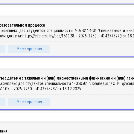
бразовательном процессе
.комплекс для студентов специальности 7-07-0114-01 "Специальное и инклюз
Режим доступа: https://elib.grsu.by/doc/131128. – 2025-2259. – 4142545279 от 18
Места хранения
 с детьми с тяжелыми и (или) множественными физическими и (или) пс
омплекс для студентов специальности 1-030301 "Логопедия" / О. И. Урусова. –
131105. – 2025-2260. – 4142545287 от 18.12.2025.
Места хранения
ания