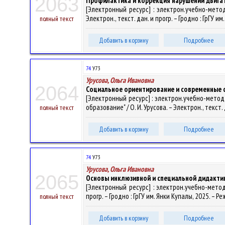
2063
Профилактика и коррекция нарушений двига
[Электронный ресурс] : электрон.учебно-метод
Электрон., текст. дан. и прогр. – Гродно : ГрГУ и
полный текст
Добавить в корзину
Подробнее
74
У73
Урусова, Ольга Ивановна
2064
Социальное ориентирование и современные 
[Электронный ресурс] : электрон.учебно-метод
образование" / О. И. Урусова. – Электрон., текст.
полный текст
Добавить в корзину
Подробнее
74
У73
Урусова, Ольга Ивановна
2065
Основы инклюзивной и специальной дидакти
[Электронный ресурс] : электрон.учебно-метод
прогр. – Гродно : ГрГУ им. Янки Купалы, 2025. – 
полный текст
Добавить в корзину
Подробнее