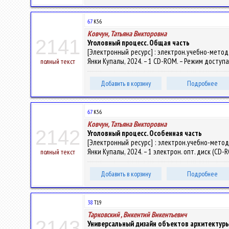
67
К56
Ковчун, Татьяна Викторовна
2141
Уголовный процесс. Общая часть
[Электронный ресурс] : электрон.учебно-метод.к
Янки Купалы, 2024. – 1 CD-ROM. – Режим доступа:
полный текст
Добавить в корзину
Подробнее
67
К56
Ковчун, Татьяна Викторовна
2142
Уголовный процесс. Особенная часть
[Электронный ресурс] : электрон.учебно-метод.к
Янки Купалы, 2024. – 1 электрон. опт. диск (CD-R
полный текст
Добавить в корзину
Подробнее
38
Т19
Тарковский , Викентий Викентьевич
2143
Универсальный дизайн объектов архитектур