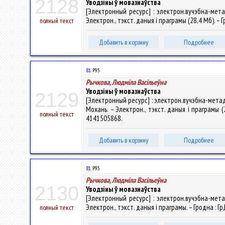
2128
Уводзіны ў мовазнаўства
[Электронный ресурс] : электрон.вучэбна-мета
Электрон., тэкст. даныя і праграмы (28,4 Мб). – 
полный текст
Добавить в корзину
Подробнее
81.
Р95
Рычкова, Людміла Васільеўна
Уводзіны ў мовазнаўства
2129
[Электронный ресурс] : электрон.вучэбна-метад.
Мохань. – Электрон., тэкст. даныя і праграмы (2
полный текст
4141505868.
Добавить в корзину
Подробнее
81.
Р95
Рычкова, Людміла Васільеўна
2130
Уводзіны ў мовазнаўства
[Электронный ресурс] : электрон.вучэбна-мета
Электрон., тэкст. даныя і праграмы. – Гродна : Г
полный текст