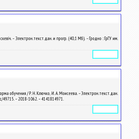
віч. – Электрон.текст.дан. и прогр. (40,1 Мб). – Гродно : ГрГУ им.
.
Электронное издание
а обучения / Р. Н. Ключко, И. А. Моисеева. – Электрон.текст.дан.
/doc/49715. – 2018-1062. – 4141814971.
Электронное издание