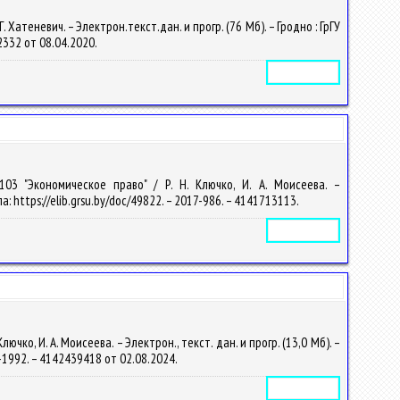
Хатеневич. – Электрон.текст.дан. и прогр. (76 Мб). – Гродно : ГрГУ
22332 от 08.04.2020.
Электронное издание
103 "Экономическое право" / Р. Н. Ключко, И. А. Моисеева. –
а: https://elib.grsu.by/doc/49822. – 2017-986. – 4141713113.
Электронное издание
о, И. А. Моисеева. – Электрон., текст. дан. и прогр. (13,0 Мб). –
24-1992. – 4142439418 от 02.08.2024.
Электронное издание