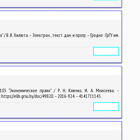
 В. Хилюта. – Электрон., текст. дан. и прогр. – Гродно : ГрГУ им.
Электронное издание
103 "Экономическое право" / Р. Н. Ключко, И. А. Моисеева. –
 https://elib.grsu.by/doc/49820. – 2016-924. – 4141711143.
Электронное издание