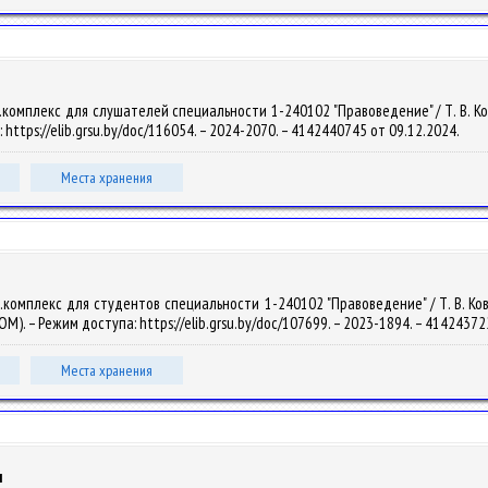
омплекс для слушателей специальности 1-240102 "Правоведение" / Т. В. Ковчун.
 https://elib.grsu.by/doc/116054. – 2024-2070. – 4142440745 от 09.12.2024.
Места хранения
омплекс для студентов специальности 1-240102 "Правоведение" / Т. В. Ковчун.
OM). – Режим доступа: https://elib.grsu.by/doc/107699. – 2023-1894. – 4142437
Места хранения
ы