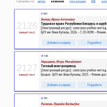
Сортировка по:
автору
названию
году издания
ББК
дате
67
Б43
Белова, Ирина Антоновна
2126
Трудовое право Республики Беларусь и зару
[Электронный ресурс] : электрон.учебно-метод.к
ГрГУ им. Янки Купалы, 2026. – 1 CD-ROM. – Режим 
полный текст
Добавить в корзину
Подробнее
39
Н30
Нарышкин, Игорь Михайлович
2127
Тяговый электропривод
[Электронный ресурс] : электрон.учебно-метод.
Гродно : ГрГУ им. Янки Купалы, 2025. – Режим дос
полный текст
Добавить в корзину
Подробнее
81.
Р95
Рычкова, Людміла Васільеўна