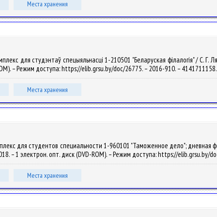
Места хранения
лекс для студэнтаў спецыяльнасці 1-210501 "Беларуская філалогія" / С. Г. Ляске
OM). – Режим доступа: https://elib.grsu.by/doc/26775. – 2016-910. – 4141711158
Места хранения
плекс для студентов специальности 1-960101 "Таможенное дело"; дневная форм
 2018. – 1 электрон. опт. диск (DVD-ROM). – Режим доступа: https://elib.grsu.by
Места хранения