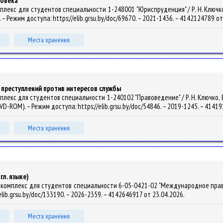
ловека
лекс для студентов специальности 1-248001 "Юриспруденция" / Р. Н. Ключко. –
 – Режим доступа: https://elib.grsu.by/doc/69670. – 2021-1436. – 4142124789 о
Места хранения
преступлений против интересов службы
екс для студентов специальности 1-240102 "Правоведение" / Р. Н. Ключко, В. В
DVD-ROM). – Режим доступа: https://elib.grsu.by/doc/54846. – 2019-1245. – 4141
Места хранения
гл. языке)
омплекс для студентов специальности 6-05-0421-02 "Международное право" / Г.
elib.grsu.by/doc/133190. – 2026-2359. – 4142646917 от 23.04.2026.
Места хранения