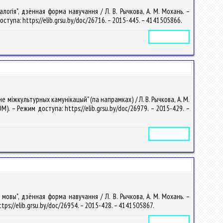
гія", дзённая форма навучання / Л. В. Рычкова, А. М. Мохань. –
оступа: https://elib.grsu.by/doc/26716. – 2015-445. – 4141505866.
Электронное издание
міжкультурных камунікацый" (па напрамках) / Л. В. Рычкова, А. М.
M). – Режим доступа: https://elib.grsu.by/doc/26979. – 2015-429. –
Электронное издание
вы", дзённая форма навучання / Л. В. Рычкова, А. М. Мохань. –
ttps://elib.grsu.by/doc/26954. – 2015-428. – 4141505867.
Электронное издание