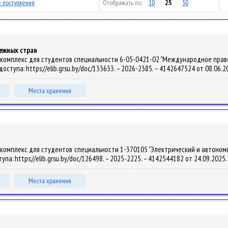
 поступления
Отображать по:
10
25
50
бежных стран
омплекс для студентов специальности 6-05-0421-02 "Международное право" / И. 
доступа: https://elib.grsu.by/doc/133633. – 2026-2385. – 4142647524 от 08.06.2
Места хранения
комплекс для студентов специальности 1-370105 "Электрический и автономный 
тупа: https://elib.grsu.by/doc/126498. – 2025-2225. – 4142544182 от 24.09.2025.
Места хранения