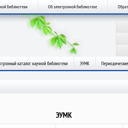
чной библиотеки
Об электронной библиотеке
Обрат
ктронный каталог научной библиотеки
ЭУМК
Периодические
ЭУМК