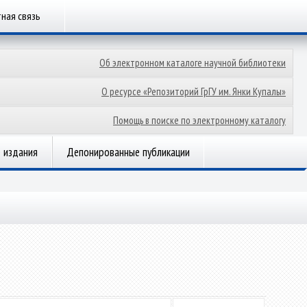
ная связь
Об электронном каталоге научной библиотеки
О ресурсе «Репозиторий ГрГУ им. Янки Купалы»
Помощь в поиске по электронному каталогу
 издания
Депонированные публикации