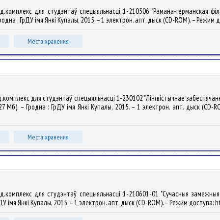
д.комплекс для студэнтаў спецыяльнасці 1-210506 "Рамана-германская філало
Гродна : ГрДУ імя Янкі Купалы, 2015. – 1 электрон. апт. дыск (CD-ROM). – Режим д
Места хранения
комплекс для студэнтаў спецыяльнасці 1-230102 "Лінгвістычнае забеспячанне 
7 Мб). – Гродна : ГрДУ імя Янкі Купалы, 2015. – 1 электрон. апт. дыск (CD-RO
Места хранения
д.комплекс для студэнтаў спецыяльнасці 1-210601-01 "Сучасныя замежныя мо
рДУ імя Янкі Купалы, 2015. – 1 электрон. апт. дыск (CD-ROM). – Режим доступа: h