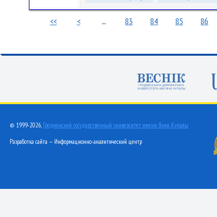
<<
<
...
83
84
85
86
© 1999-2026,
Гродненский государственный университет имени Янки Купалы
Разработка сайта — Информационно-аналитический центр