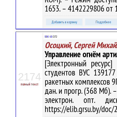
1653. – 4142229806 от 
Добавить в корзину
Подробнее
ББК 68.
О72
Осоцкий, Сергей Михай
Управление огнём арт
[Электронный ресурс] 
студентов ВУС 139177
2174
ракетных комплексов 9П1
полный текст
дан. и прогр. (368 Мб). 
электрон. опт. ди
https://elib.grsu.by/doc