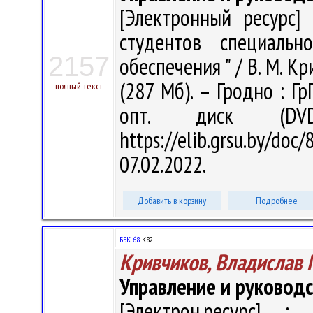
[Электронный ресурс] 
студентов специальн
2157
обеспечения " / В. М. Кр
(287 Мб). – Гродно : Гр
полный текст
опт. диск (DV
https://elib.grsu.by/d
07.02.2022.
Добавить в корзину
Подробнее
ББК 68.
К82
Кривчиков, Владислав
Управление и руковод
[Электрон.ресурс] : 