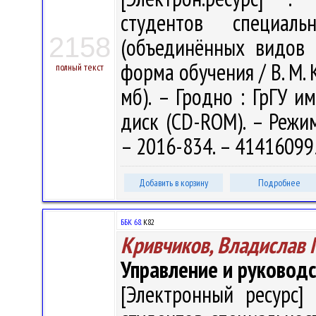
студентов специал
2158
(объединённых видов 
форма обучения / В. М. 
полный текст
мб). – Гродно : ГрГУ им
диск (CD-ROM). – Режим 
– 2016-834. – 41416099
Добавить в корзину
Подробнее
ББК 68.
К82
Кривчиков, Владислав
Управление и руковод
[Электронный ресурс] 