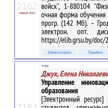
2162
войск", 1-880104 "Фи
очная форма обучения / 
полный текст
прогр. (142 Мб). – Гро
электрон. опт. ди
https://elib.grsu.by/doc
Добавить в корзину
Подробнее
74
Д42
Джух, Елена Николаев
Управление иннова
образования
[Электронный ресурс] 
2163
студентов специальн