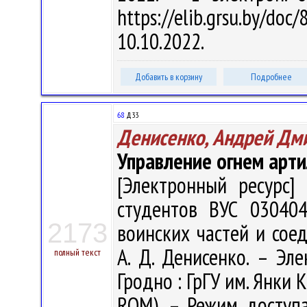
https://elib.grsu.by/d
10.10.2022.
Добавить в корзину
Подробнее
68
Д33
Денисенко, Андрей Дм
Управление огнем арт
[Электронный ресурс] 
студентов ВУС 030404
2173
воинских частей и сое
А. Д. Денисенко. – Элек
полный текст
Гродно : ГрГУ им. Янки К
ROM). – Режим доступа: 