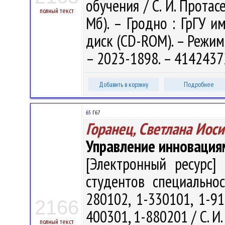
обучения / С. И. Протасе
полный текст
Мб). – Гродно : ГрГУ им
диск (CD-ROM). – Режим 
– 2023-1898. – 4142437
Добавить в корзину
Подробнее
65
Г67
Горанец, Светлана Иос
Управление инновация
[Электронный ресурс] 
студентов специальнос
280102, 1-330101, 1-91
2166
400301, 1-880201 / С. И. 
полный текст