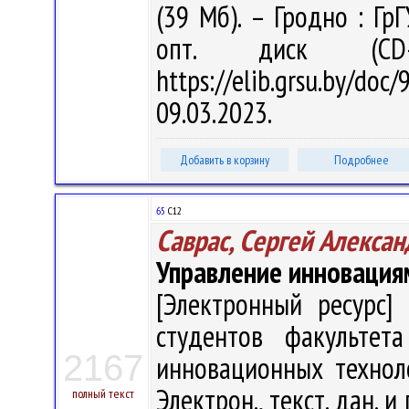
(39 Мб). – Гродно : Гр
опт. диск (CD
https://elib.grsu.by/d
09.03.2023.
Добавить в корзину
Подробнее
65
С12
Саврас, Сергей Алекса
Управление инновация
[Электронный ресурс] 
студентов факультет
2167
инновационных техноло
Электрон., текст. дан. и
полный текст