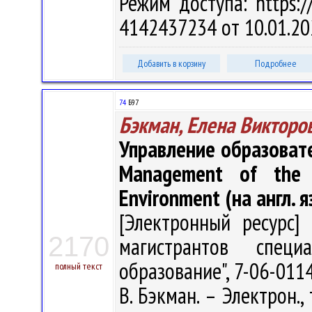
Режим доступа: https://
4142437234 от 10.01.20
Добавить в корзину
Подробнее
74
Б97
Бэкман, Елена Викторо
Управление образоват
Management of the E
Environment (на англ. яз
[Электронный ресурс] 
2170
магистрантов специа
образование", 7-06-011
полный текст
В. Бэкман. – Электрон., 