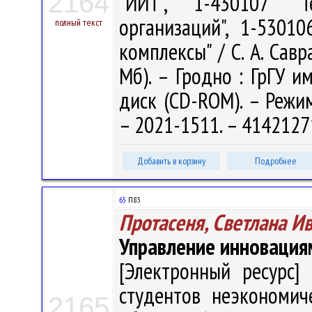
2164
"ИИТ", 1-430107 "Те
организаций", 1-5301
полный текст
комплексы" / С. А. Савра
Мб). – Гродно : ГрГУ им
диск (CD-ROM). – Режим 
– 2021-1511. – 4142127
Добавить в корзину
Подробнее
65
П83
Протасеня, Светлана И
Управление инновация
[Электронный ресурс] 
студентов неэкономич
2165