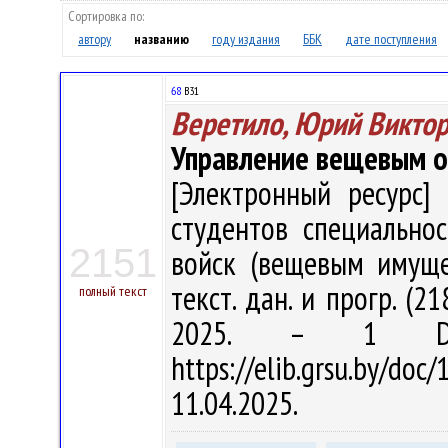
Сортировка по:
автору
названию
году издания
ББК
дате поступления
68
В31
Веретило, Юрий Викто
Управление вещевым 
[Электронный ресурс] 
студентов специально
2151
войск (вещевым имущес
текст. дан. и прогр. (2
полный текст
2025. – 1 DVD
https://elib.grsu.by/d
11.04.2025.