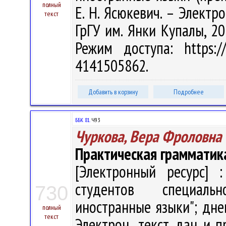
полный
Е. Н. Ясюкевич. – Электро
текст
ГрГУ им. Янки Купалы, 20
Режим доступа: https://
4141505862.
Добавить в корзину
Подробнее
ББК 81.
Ч93
Чуркова, Вера Фроловна
Практическая грамматика
[Электронный ресурс] :
студентов специаль
730
иностранные языки"; дне
полный
текст
Электрон., текст. дан. и п