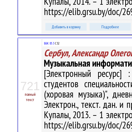
Купалы, 2014. – 1 электро
https://elib.grsu.by/doc/
Добавить в корзину
Подробнее
ББК 85.3
С32
Сербул, Александр Олего
Музыкальная информати
[Электронный ресурс] :
студентов специальнос
721
(хоровая музыка)", днев
полный
текст
Электрон., текст. дан. и 
Купалы, 2013. – 1 электро
https://elib.grsu.by/doc/2