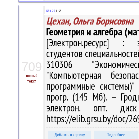
ББК 22.
Ц55
Цехан, Ольга Борисовна
Геометрия и алгебра (ма
[Электрон.ресурс] : э
студентов специальносте
310306 "Экономичес
709
"Компьютерная безопа
полный
текст
программные системы)" /
прогр. (145 Мб). – Грод
электрон. опт. дис
https://elib.grsu.by/doc/
Добавить в корзину
Подробнее