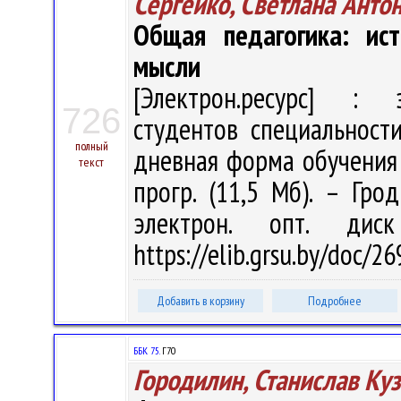
Сергейко, Светлана Анто
Общая педагогика: ист
мысли
[Электрон.ресурс] : э
726
студентов специальност
полный
дневная форма обучения / 
текст
прогр. (11,5 Мб). – Гро
электрон. опт. дис
https://elib.grsu.by/doc/
Добавить в корзину
Подробнее
ББК 75.
Г70
Городилин, Станислав Ку