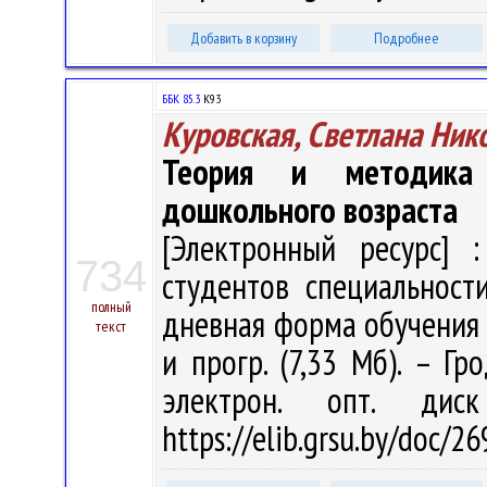
Добавить в корзину
Подробнее
ББК 85.3
К93
Куровская, Светлана Ник
Теория и методика 
дошкольного возраста
[Электронный ресурс] :
734
студентов специальност
полный
дневная форма обучения / 
текст
и прогр. (7,33 Мб). – Гр
электрон. опт. дис
https://elib.grsu.by/doc/