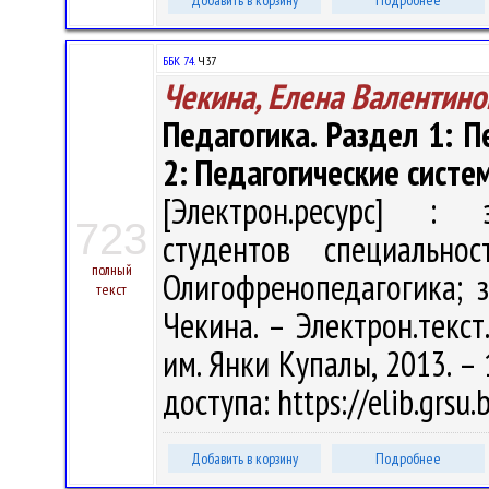
Добавить в корзину
Подробнее
ББК 74.
Ч37
Чекина, Елена Валентино
Педагогика. Раздел 1: 
2: Педагогические систе
[Электрон.ресурс] : э
723
студентов специально
полный
Олигофренопедагогика; з
текст
Чекина. – Электрон.текст.
им. Янки Купалы, 2013. – 
доступа: https://elib.grsu
Добавить в корзину
Подробнее