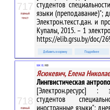
студентов специальност
717
языки (преподавание)"; д
полный
текст
Электрон.текст.дан. и про
Купалы, 2015. – 1 электро
https://elib.grsu.by/doc/
Добавить в корзину
Подробнее
ББК 81.
Я80
Ясюкевич, Елена Никола
Лингвистическая антроп
[Электрон.ресурс] : э
студентов специаль
718
иностранные языки"; днев
полный