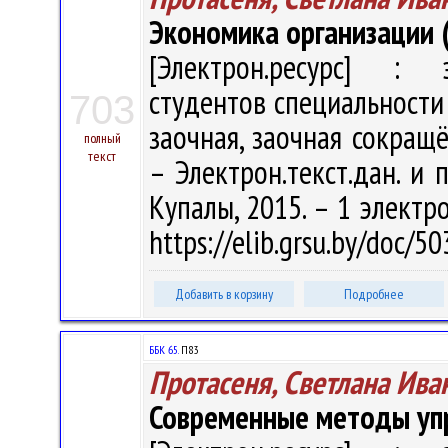
Экономика организации 
[Электрон.ресурс] : э
студентов специальности
703
заочная, заочная сокращё
полный
текст
– Электрон.текст.дан. и п
Купалы, 2015. – 1 электро
https://elib.grsu.by/doc/
Добавить в корзину
Подробнее
ББК 65.
П83
Протасеня, Светлана Ива
Современные методы уп