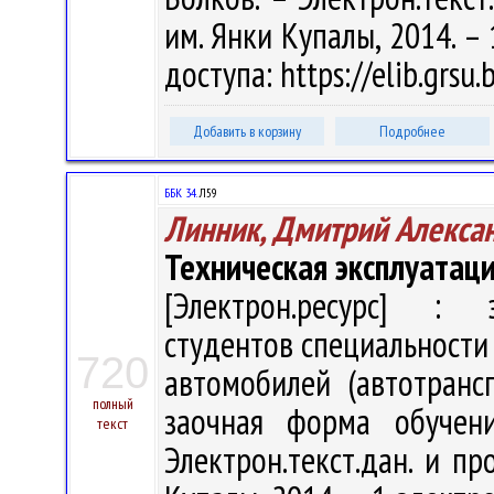
им. Янки Купалы, 2014. – 
доступа: https://elib.grs
Добавить в корзину
Подробнее
ББК 34.
Л59
Линник, Дмитрий Алекса
Техническая эксплуатац
[Электрон.ресурс] : э
студентов специальности
720
автомобилей (автотранс
полный
заочная форма обучени
текст
Электрон.текст.дан. и про