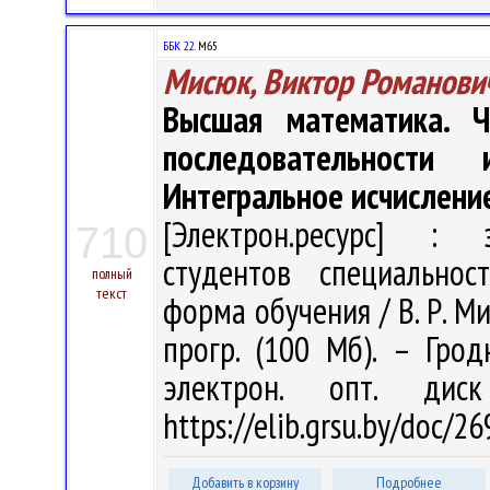
ББК 22.
M65
Мисюк, Виктор Романови
Высшая математика. Ч
последовательности
Интегральное исчислени
[Электрон.ресурс] : э
710
студентов специальнос
полный
текст
форма обучения / В. Р. Мис
прогр. (100 Мб). – Грод
электрон. опт. дис
https://elib.grsu.by/doc/2
Добавить в корзину
Подробнее