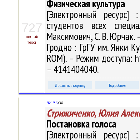
Физическая культура
[Электронный ресурс] :
студентов всех специа
727
Максимович, С. В. Юрчак. – 
полный
текст
Гродно : ГрГУ им. Янки Ку
ROM). – Режим доступа: ht
– 4141404040.
Добавить в корзину
Подробнее
ББК 85.3
С85
Стрижиченко, Юлия Алек
Постановка голоса
[Электронный ресурс] :