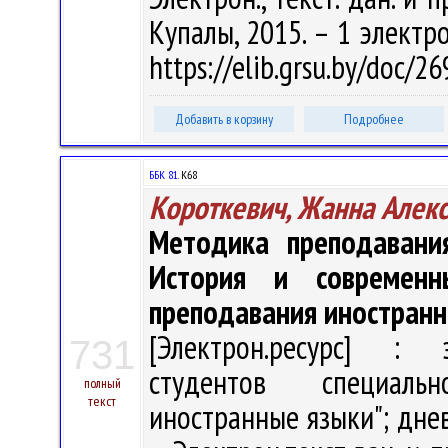
Купалы, 2015. – 1 электро
https://elib.grsu.by/doc/
Добавить в корзину
Подробнее
ББК 81.
К68
Короткевич, Жанна Алек
Методика преподавания
История и современ
преподавания иностранн
[Электрон.ресурс] : э
731
студентов специаль
полный
текст
иностранные языки"; днев