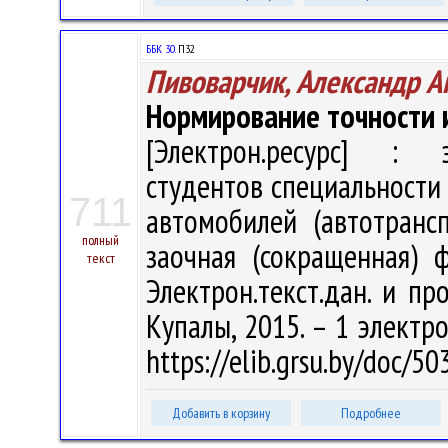
ББК 30.
П32
Пивоварчик, Александр А
Нормирование точности 
[Электрон.ресурс] : э
студентов специальности 
711
автомобилей (автотранс
полный
заочная (сокращенная) 
текст
Электрон.текст.дан. и про
Купалы, 2015. – 1 электро
https://elib.grsu.by/doc/5
Добавить в корзину
Подробнее