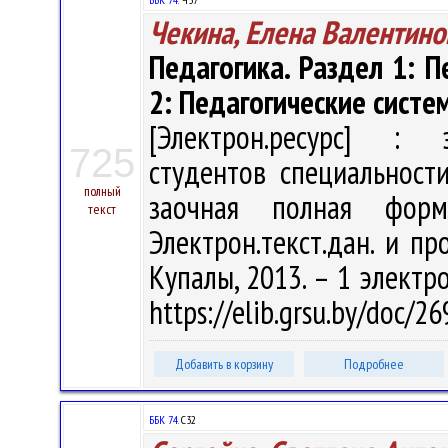
Чекина, Елена Валентино
Педагогика. Раздел 1: 
2: Педагогические систе
[Электрон.ресурс] : э
725
студентов специальност
полный
заочная полная фор
текст
Электрон.текст.дан. и про
Купалы, 2013. – 1 электро
https://elib.grsu.by/doc/
Добавить в корзину
Подробнее
ББК 74.
С32