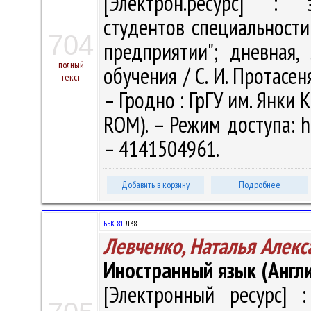
[Электрон.ресурс] : э
студентов специальности
704
предприятии"; дневная,
полный
обучения / С. И. Протасеня
текст
– Гродно : ГрГУ им. Янки К
ROM). – Режим доступа: ht
– 4141504961.
Добавить в корзину
Подробнее
ББК 81.
Л38
Левченко, Наталья Алекс
Иностранный язык (Англ
[Электронный ресурс] :