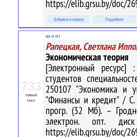
https://elib.grsu.by/doc/2
Добавить в корзину
Подробнее
ББК 65.
Р23
Рапецкая, Светлана Иппо
Экономическая теория
[Электронный ресурс] :
студентов специальност
733
250107 "Экономика и у
полный
"Финансы и кредит" / С. 
текст
прогр. (32 Мб). – Грод
электрон. опт. дис
https://elib.grsu.by/doc/