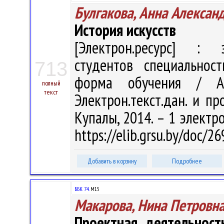
Булгакова, Анна Алексан
История искусств
[Электрон.ресурс] : э
студентов специальнос
713
форма обучения / А.
полный
текст
Электрон.текст.дан. и пр
Купалы, 2014. – 1 электро
https://elib.grsu.by/doc/
Добавить в корзину
Подробнее
ББК 74.
М15
Макарова, Нина Петровн
Проектная деятельност