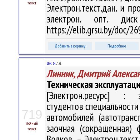
текст
Электрон.текст.дан. и про
электрон. опт. дис
https://elib.grsu.by/doc/2
Добавить в корзину
Подробнее
ББК 34.
Л59
Линник, Дмитрий Алекса
Техническая эксплуатац
[Электрон.ресурс] : э
студентов специальности
719
автомобилей (автотранс
полный
заочная (сокращенная) 
текст
Волков. – Электрон.текст.