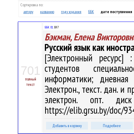
Сортировка по:
автору
названию
году издания
ББК
дате поступления
ББК 81.
Б97
Бэкман, Елена Викторовн
Русский язык как иностр
[Электронный ресурс] :
студентов специаль
701
информатики; дневная
полный
текст
Электрон., текст. дан. и п
электрон. опт. дис
https://elib.grsu.by/doc/
Добавить в корзину
Подробнее