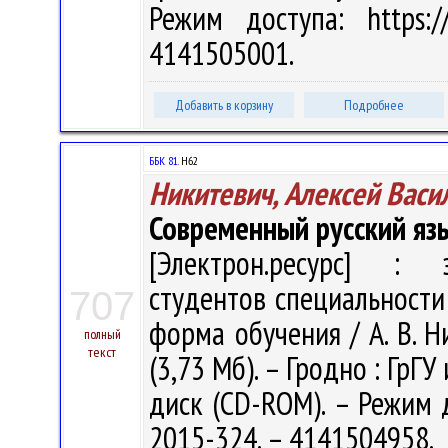
Режим доступа: https://
4141505001.
Добавить в корзину
Подробнее
ББК 81.
Н62
Никитевич, Алексей Васи
Современный русский яз
[Электрон.ресурс] : э
студентов специальности
707
форма обучения / А. В. Ни
полный
текст
(3,73 Мб). – Гродно : ГрГУ
диск (CD-ROM). – Режим до
2015-324. – 4141504958.