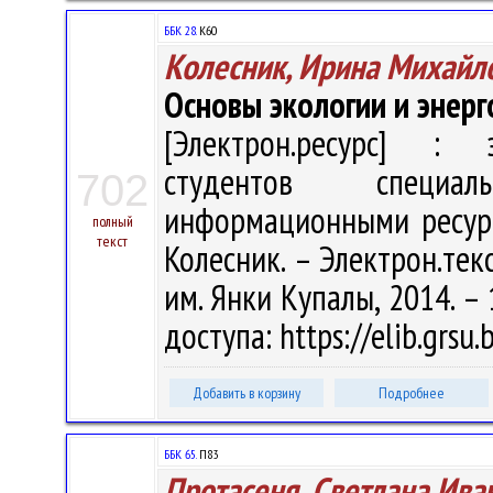
ББК 28.
К60
Колесник, Ирина Михайл
Основы экологии и энер
[Электрон.ресурс] : э
студентов специал
702
информационными ресурс
полный
текст
Колесник. – Электрон.текс
им. Янки Купалы, 2014. – 
доступа: https://elib.grs
Добавить в корзину
Подробнее
ББК 65.
П83
Протасеня, Светлана Ива