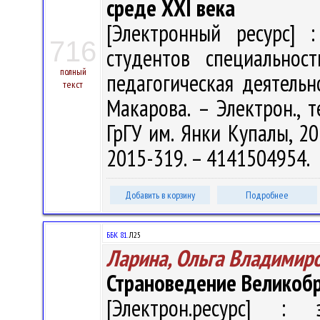
среде ХХI века
[Электронный ресурс] :
716
студентов специальнос
полный
педагогическая деятельн
текст
Макарова. – Электрон., те
ГрГУ им. Янки Купалы, 20
2015-319. – 4141504954.
Добавить в корзину
Подробнее
ББК 81.
Л25
Ларина, Ольга Владимир
Страноведение Великоб
[Электрон.ресурс] : э