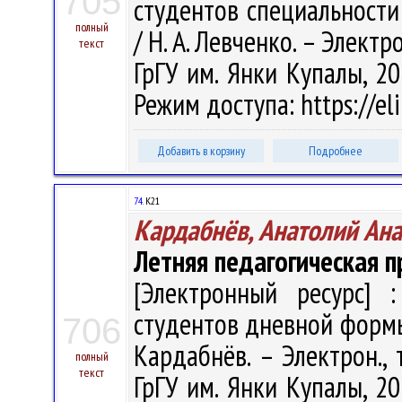
705
студентов специальности
полный
/ Н. А. Левченко. – Электро
текст
ГрГУ им. Янки Купалы, 20
Режим доступа: https://el
Добавить в корзину
Подробнее
74.
К21
Кардабнёв, Анатолий Ан
Летняя педагогическая п
[Электронный ресурс] :
студентов дневной формы
706
Кардабнёв. – Электрон., т
полный
текст
ГрГУ им. Янки Купалы, 20