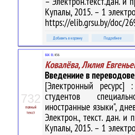
– Электрон.текст.дан. и п
Купалы, 2015. – 1 электро
https://elib.grsu.by/doc/2
Добавить в корзину
Подробнее
ББК 81.
К56
Ковалёва, Лилия Евгенье
Введениие в переводов
[Электронный ресурс] :
студентов специаль
732
иностранные языки", днев
полный
текст
Электрон., текст. дан. и 
Купалы, 2015. – 1 электро