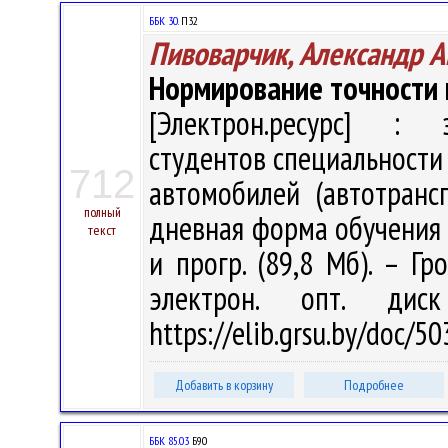
ББК 30.
П32
Пивоварчик, Александр А
Нормирование точности 
[Электрон.ресурс] : э
студентов специальности
712
автомобилей (автотранс
полный
дневная форма обучения / 
текст
и прогр. (89,8 Мб). – Гр
электрон. опт. дис
https://elib.grsu.by/doc/5
Добавить в корзину
Подробнее
ББК 85.03
Б90