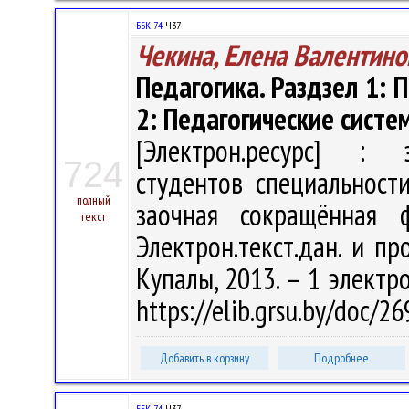
ББК 74.
Ч37
Чекина, Елена Валентино
Педагогика. Раздзел 1: 
2: Педагогические систе
[Электрон.ресурс] : э
724
студентов специальност
полный
заочная сокращённая 
текст
Электрон.текст.дан. и про
Купалы, 2013. – 1 электро
https://elib.grsu.by/doc/
Добавить в корзину
Подробнее
ББК 74.
Ч37