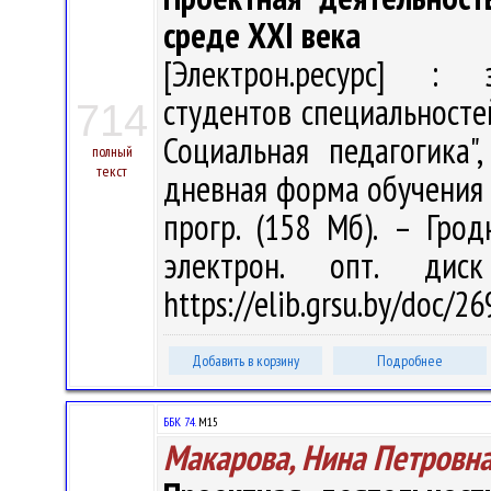
среде ХХI века
[Электрон.ресурс] : э
студентов специальносте
714
Социальная педагогика"
полный
текст
дневная форма обучения / 
прогр. (158 Мб). – Грод
электрон. опт. дис
https://elib.grsu.by/doc/
Добавить в корзину
Подробнее
ББК 74.
М15
Макарова, Нина Петровн