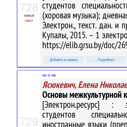
студентов специальнос
728
(хоровая музыка); дневна
полный
текст
Электрон., текст. дан. и п
Купалы, 2015. – 1 электро
https://elib.grsu.by/doc/
Добавить в корзину
Подробнее
ББК 81.
Я86
Ясюкевич, Елена Никола
Основы межкультурной 
[Электрон.ресурс] : э
студентов специаль
729
иностранные языки (преп