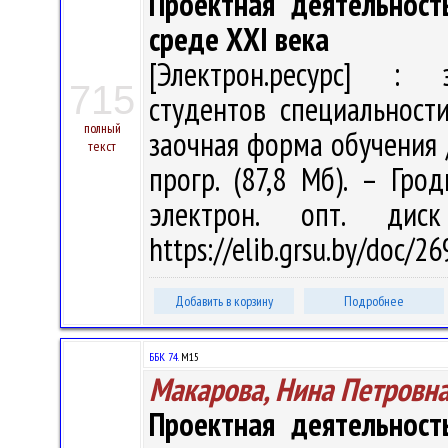
Проектная деятельност
среде ХХI века
[Электрон.ресурс] : э
715
студентов специальност
полный
заочная форма обучения / 
текст
прогр. (87,8 Мб). – Гро
электрон. опт. дис
https://elib.grsu.by/doc/
Добавить в корзину
Подробнее
ББК 74.
М15
Макарова, Нина Петровн
Проектная деятельност