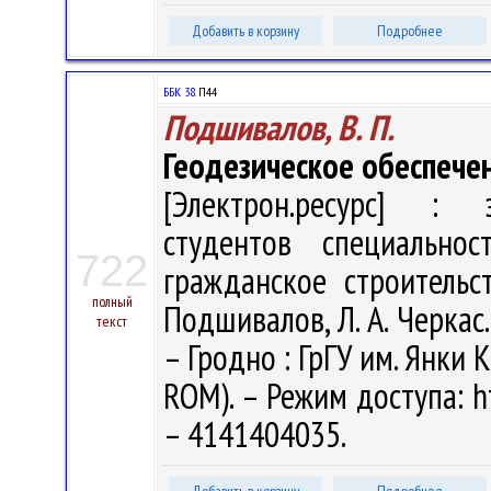
Добавить в корзину
Подробнее
ББК 38.
П44
Подшивалов, В. П.
Геодезическое обеспечен
[Электрон.ресурс] : э
студентов специальн
722
гражданское строительс
полный
Подшивалов, Л. А. Черкас.
текст
– Гродно : ГрГУ им. Янки К
ROM). – Режим доступа: ht
– 4141404035.