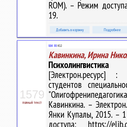
ROM). – Режим доступа: 
19.
Добавить в корзину
Подробнее
ББК 88.
К12
Кавинкина, Ирина Нико
Психолингвистика
[Электрон.ресурс] : 
студентов специально
1579
"Олигофренипедагогик
Кавинкина. – Электрон.
полный текст
Янки Купалы, 2015. – 1
доступа: https://eli