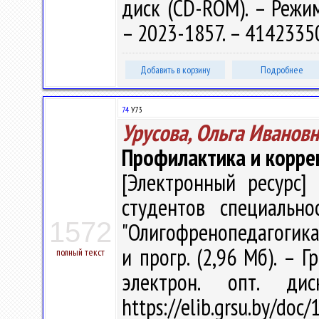
диск (CD-ROM). – Режим 
– 2023-1857. – 4142335
Добавить в корзину
Подробнее
74
У73
Урусова, Ольга Иванов
Профилактика и корре
[Электронный ресурс] 
студентов специально
1572
"Олигофренопедагогика" 
и прогр. (2,96 Мб). – Г
полный текст
электрон. опт. ди
https://elib.grsu.by/d