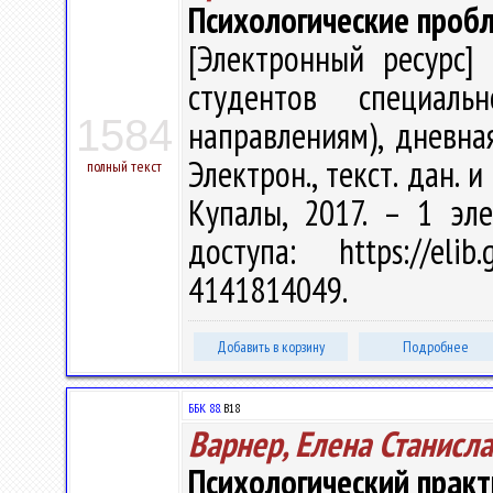
Психологические пробл
[Электронный ресурс] 
студентов специаль
1584
направлениям), дневна
Электрон., текст. дан. и
полный текст
Купалы, 2017. – 1 эл
доступа: https://eli
4141814049.
Добавить в корзину
Подробнее
ББК 88.
В18
Варнер, Елена Станисл
Психологический прак