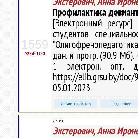
Экстерович, Анна Ирон
Профилактика девиант
[Электронный ресурс] 
студентов специально
1559
"Олигофренопедагогика" 
дан. и прогр. (90,9 Мб).
полный текст
1 электрон. опт. 
https://elib.grsu.by/d
05.01.2023.
Добавить в корзину
Подробнее
74.5
Э41
Экстерович, Анна Ирон