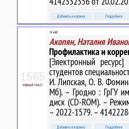
4142332356 от 20.02.20
Добавить в корзину
Подробнее
74
А40
Акопян, Наталия Ивано
Профилактика и корре
[Электронный ресурс] 
студентов специальности
1565
И. Липская, О. В. Фомина
полный текст
Мб). – Гродно : ГрГУ им
диск (CD-ROM). – Режим 
– 2022-1579. – 4142228
Добавить в корзину
Подробнее