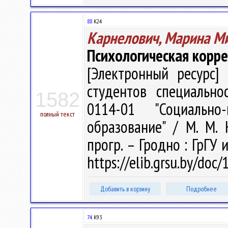
88
К24
Карнелович, Марина М
Психологическая корр
[Электронный ресурс] 
студентов специальнос
1582
0114-01 "Социально-
полный текст
образование" / М. М. К
прогр. – Гродно : ГрГУ 
https://elib.grsu.by/doc
Добавить в корзину
Подробнее
74.
К93