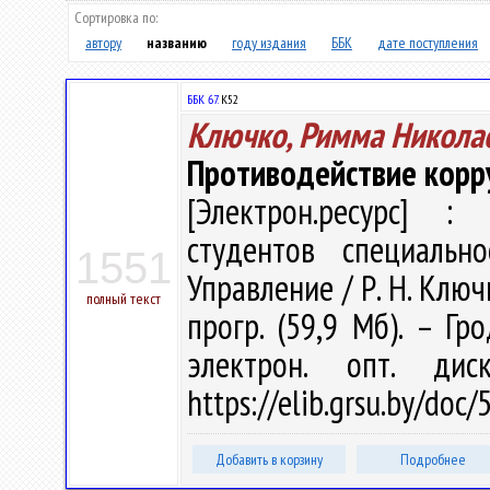
Сортировка по:
автору
названию
году издания
ББК
дате поступления
ББК 67.
К52
Ключко, Римма Никола
Противодействие корр
[Электрон.ресурс] : 
студентов специальн
1551
Управление / Р. Н. Ключк
полный текст
прогр. (59,9 Мб). – Гр
электрон. опт. ди
https://elib.grsu.by/do
Добавить в корзину
Подробнее