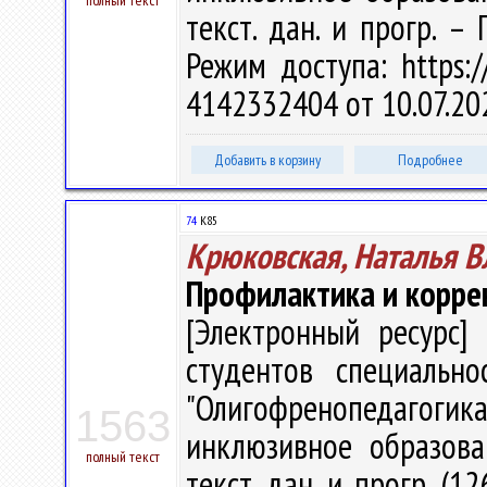
полный текст
текст. дан. и прогр. –
Режим доступа: https://
4142332404 от 10.07.20
Добавить в корзину
Подробнее
74
К85
Крюковская, Наталья 
Профилактика и корре
[Электронный ресурс] 
студентов специально
"Олигофренопедагоги
1563
инклюзивное образован
полный текст
текст. дан. и прогр. (1