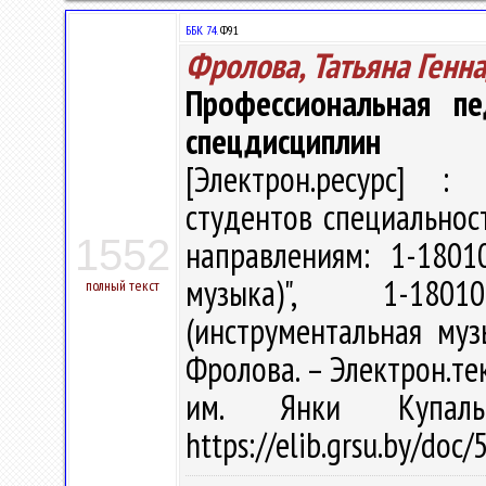
ББК 74.
Ф91
Фролова, Татьяна Генн
Профессиональная пе
спецдисциплин
[Электрон.ресурс] : 
студентов специальнос
1552
направлениям: 1-1801
музыка)", 1-180
полный текст
(инструментальная муз
Фролова. – Электрон.текс
им. Янки Купал
https://elib.grsu.by/do