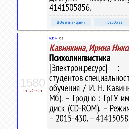
4141505856.
Добавить в корзину
Подробнее
ББК 74.
К12
Кавинкина, Ирина Нико
Психолингвистика
[Электрон.ресурс] : 
студентов специальност
1580
обучения / И. Н. Кавинк
полный текст
Мб). – Гродно : ГрГУ им
диск (CD-ROM). – Режим 
– 2015-430. – 41415058