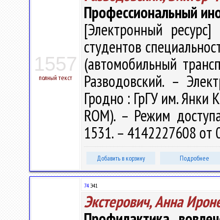
Профессиональный инос
[Электронный ресурс] 
студентов специальност
1557
(автомобильный трансп
Разводовский. – Электр
полный текст
Гродно : ГрГУ им. Янки К
ROM). – Режим доступа: 
1531. – 4142227608 от 0
Добавить в корзину
Подробнее
74
Э41
Экстерович, Анна Ирон
Профилактика вовлеч