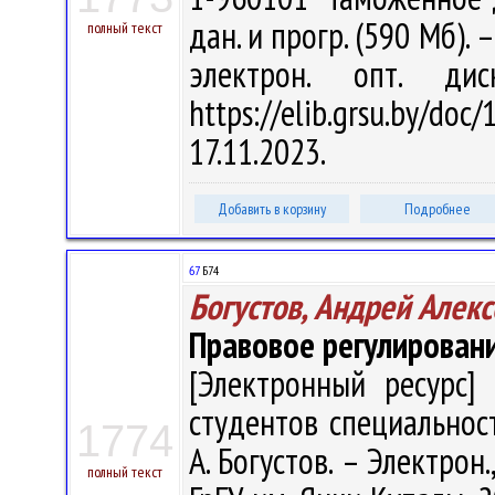
дан. и прогр. (590 Мб). 
полный текст
электрон. опт. ди
https://elib.grsu.by/d
17.11.2023.
Добавить в корзину
Подробнее
67
Б74
Богустов, Андрей Алек
Правовое регулирован
[Электронный ресурс] 
студентов специальност
1774
А. Богустов. – Электрон.,
полный текст