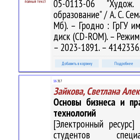
05-0113-06 "Худож. 
полный текст
образование" / А. С. Сема
Мб). – Гродно : ГрГУ им
диск (CD-ROM). – Режим 
– 2023-1891. – 4142336
Добавить в корзину
Подробнее
16
З17
Зайкова, Светлана Але
Основы бизнеса и пр
технологий
[Электронный ресурс] 
студентов специал