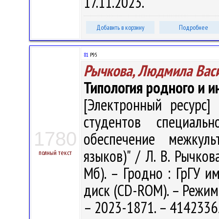
17.11.2023.
Добавить в корзину
Подробнее
81
Р95
Рычкова, Людмила Вас
Типология родного и и
[Электронный ресурс] 
студентов специальн
1780
обеспечение межкуль
языков)" / Л. В. Рычкова
полный текст
Мб). – Гродно : ГрГУ им
диск (CD-ROM). – Режим 
– 2023-1871. – 4142336