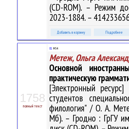
(CD-ROM). – Режим дост
2023-1884. – 414233656
Добавить в корзину
Подробнее
81
М54
Метеж, Ольга Александ
Основной иностранн
практическую граммат
[Электронный ресурс] 
1758
студентов специально
филология" / О. А. Мете
полный текст
Мб). – Гродно : ГрГУ им
диск (CD-ROM). – Режим 