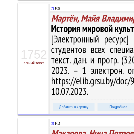
71
М29
Мартён, Майя Владими
История мировой куль
[Электронный ресурс] 
студентов всех специа
1752
текст. дан. и прогр. (3
полный текст
2023. – 1 электрон. о
https://elib.grsu.by/d
10.07.2023.
Добавить в корзину
Подробнее
32
М15
Макарова, Нина Петров