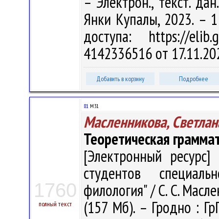
– Электрон., текст. дан
Янки Купалы, 2023. – 1
доступа: https://eli
4142336516 от 17.11.20
Добавить в корзину
Подробнее
81
М31
Масленникова, Светлан
Теоретическая грамма
[Электронный ресурс] 
студентов специальн
1760
филология" / С. С. Масле
(157 Мб). – Гродно : Гр
полный текст