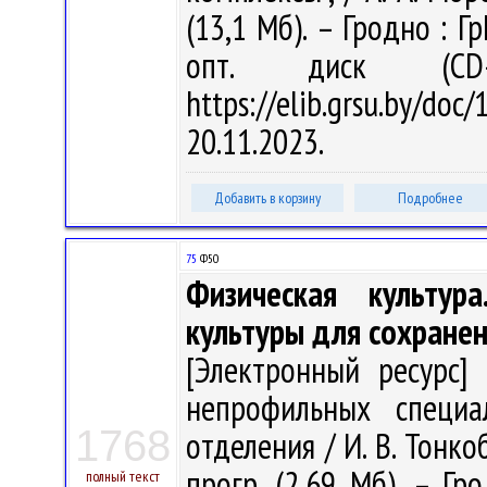
(13,1 Мб). – Гродно : Г
опт. диск (CD
https://elib.grsu.by/d
20.11.2023.
Добавить в корзину
Подробнее
75
Ф50
Физическая культур
культуры для сохранен
[Электронный ресурс] 
непрофильных специа
1768
отделения / И. В. Тонкоб
прогр. (2,69 Мб). – Гр
полный текст