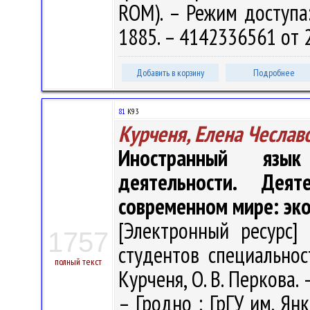
ROM). – Режим доступа: 
1885. – 4142336561 от 
Добавить в корзину
Подробнее
81
К93
Курченя, Елена Чеслав
Иностранный язы
деятельности. Дея
современном мире: эк
[Электронный ресурс] 
1757
студентов специальнос
полный текст
Курченя, О. В. Перкова. –
– Гродно : ГрГУ им. Янк