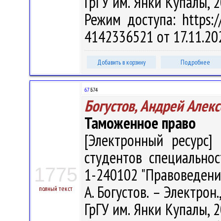
ГрГУ им. Янки Купалы, 2
Режим доступа: https://
4142336521 от 17.11.20
Добавить в корзину
Подробнее
67
Б74
Богустов, Андрей Алек
Таможенное право
[Электронный ресурс] 
студентов специально
1775
1-240102 "Правоведение
А. Богустов. – Электрон.,
полный текст
ГрГУ им. Янки Купалы, 2