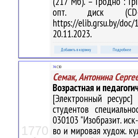
(217 Мб). – Гродно : Гр
опт. диск (CD
https://elib.grsu.by/d
20.11.2023.
Добавить в корзину
Подробнее
74
С30
Семак, Антонина Серге
Возрастная и педагоги
[Электронный ресурс] 
студентов специально
030103 "Изобразит. иск-
1770
во и мировая худож. кул