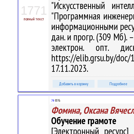
"Искусственный интел
1771
"Программная инженери
полный текст
информационными ресурса
дан. и прогр. (309 Мб). 
электрон. опт. ди
https://elib.grsu.by/d
17.11.2023.
Добавить в корзину
Подробнее
74
Ф76
Фомина, Оксана Вячес
Обучение грамоте
[Электронный ресурс] 