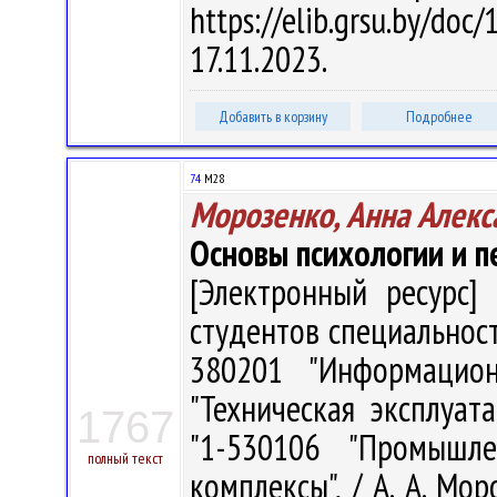
https://elib.grsu.by/d
17.11.2023.
Добавить в корзину
Подробнее
74
М28
Морозенко, Анна Алекс
Основы психологии и п
[Электронный ресурс] 
студентов специальност
380201 "Информацион
"Техническая эксплуат
1767
"1-530106 "Промышл
полный текст
комплексы", / А. А. Мор