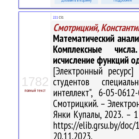
Добавить в корзину
Подробнее
22.1
С51
Смотрицкий, Константи
Математический анали
Комплексные числа
исчисление функций о
[Электронный ресурс] 
1782
студентов специальн
интеллект", 6-05-061
полный текст
Смотрицкий. – Электрон.,
Янки Купалы, 2023. – 1
https://elib.grsu.by/d
20.11.2023.