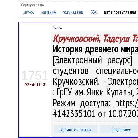
Сортировка по:
автору
названию
году издания
ББК
дате поступления
63
К84
Кручковский, Тадеуш 
История древнего мира
[Электронный ресурс] 
студентов специально
1751
Кручковский. – Электрон.
полный текст
: ГрГУ им. Янки Купалы, 
Режим доступа: https:/
4142335101 от 10.07.20
Добавить в корзину
Подробнее