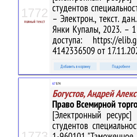
студентов специальност
1772
– Электрон., текст. дан
полный текст
Янки Купалы, 2023. – 1
доступа: https://eli
4142336509 от 17.11.20
Добавить в корзину
Подробнее
67
Б74
Богустов, Андрей Алек
Право Всемирной торго
[Электронный ресурс] 
студентов специально
1773
1-960101 "Таможенное де