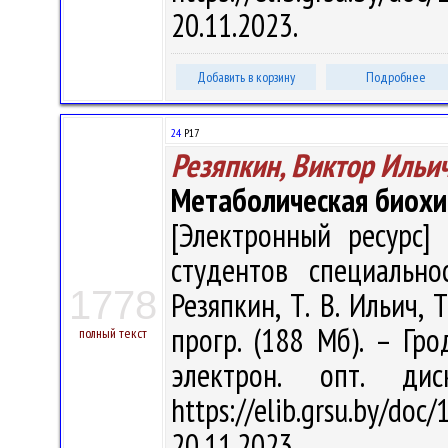
20.11.2023.
Добавить в корзину
Подробнее
24
Р17
Резяпкин, Виктор Ильи
Метаболическая биох
[Электронный ресурс] 
студентов специально
1778
Резяпкин, Т. В. Ильич, Т
прогр. (188 Мб). – Гро
полный текст
электрон. опт. ди
https://elib.grsu.by/d
20.11.2023.