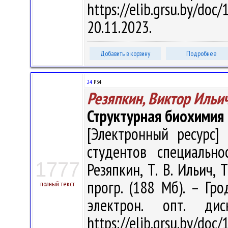
https://elib.grsu.by/d
20.11.2023.
Добавить в корзину
Подробнее
24
Р34
Резяпкин, Виктор Ильи
Структурная биохимия
[Электронный ресурс] 
студентов специально
1777
Резяпкин, Т. В. Ильич, Т
прогр. (188 Мб). – Гро
полный текст
электрон. опт. ди
https://elib.grsu.by/d