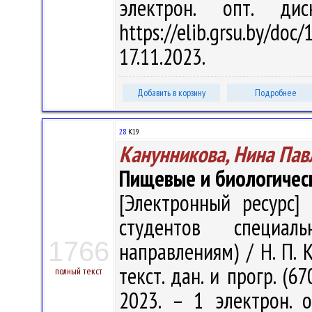
электрон. опт. ди
https://elib.grsu.by/d
17.11.2023.
Добавить в корзину
Подробнее
28
К19
Канунникова, Нина Пав
Пищевые и биологичес
[Электронный ресурс] 
студентов специал
1766
направлениям) / Н. П. К
текст. дан. и прогр. (6
полный текст
2023. – 1 электрон. 