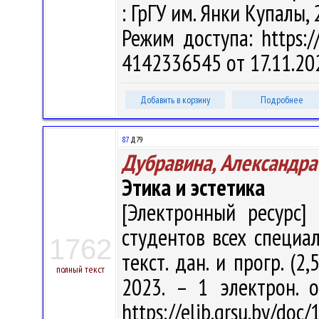
: ГрГУ им. Янки Купалы, 
Режим доступа: https://
4142336545 от 17.11.20
Добавить в корзину
Подробнее
87
Д79
Дубравина, Александр
Этика и эстетика
[Электронный ресурс] 
студентов всех специал
1762
текст. дан. и прогр. (2
полный текст
2023. – 1 электрон. 
https://elib.grsu.by/d