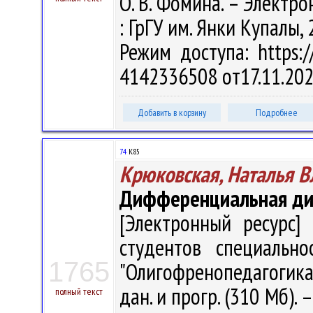
О. В. Фомина. – Электрон.
: ГрГУ им. Янки Купалы, 
Режим доступа: https://
4142336508 от17.11.202
Добавить в корзину
Подробнее
74
К85
Крюковская, Наталья 
Дифференциальная диа
[Электронный ресурс] 
студентов специально
1765
"Олигофренопедагогика" 
дан. и прогр. (310 Мб). 
полный текст