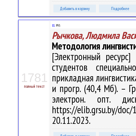
Добавить в корзину
Подробнее
81
Р95
Рычкова, Людмила Вас
Методология лингвист
[Электронный ресурс] 
студентов специальн
1781
прикладная лингвистика" 
и прогр. (40,4 Мб). – Г
полный текст
электрон. опт. ди
https://elib.grsu.by/d
20.11.2023.