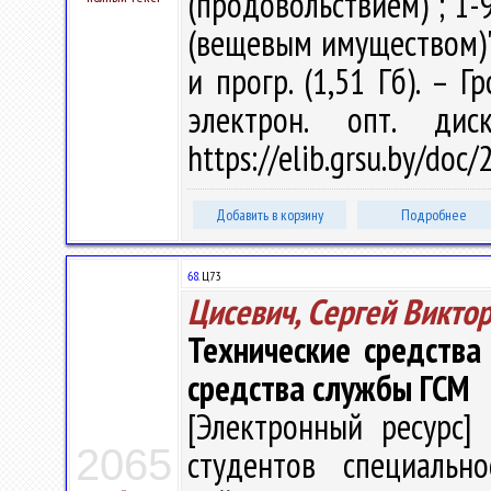
(продовольствием)"; 1-
(вещевым имуществом)" /
и прогр. (1,51 Гб). – Г
электрон. опт. ди
https://elib.grsu.by/doc
Добавить в корзину
Подробнее
68.
Ц73
Цисевич, Сергей Викто
Технические средства 
средства службы ГСМ
[Электронный ресурс] 
2065
студентов специальн