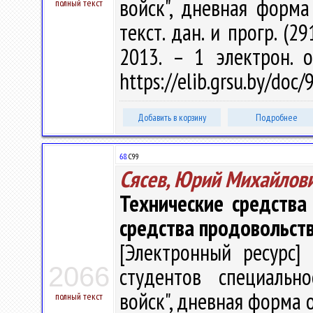
войск", дневная форма 
полный текст
текст. дан. и прогр. (2
2013. – 1 электрон. 
https://elib.grsu.by/doc
Добавить в корзину
Подробнее
68.
С99
Сясев, Юрий Михайлов
Технические средства 
средства продовольст
[Электронный ресурс] 
2066
студентов специальн
войск", дневная форма об
полный текст