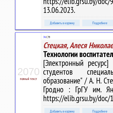
https://elib.grsu.by/d
13.06.2023.
Добавить в корзину
Подробнее
74
С79
Стецкая, Алеся Никола
Технологии воспитател
[Электронный ресурс] 
2070
студентов специал
образование" / А. Н. Сте
полный текст
Гродно : ГрГУ им. Я
https://elib.grsu.by/doc
Добавить в корзину
Подробнее