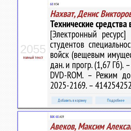
68
Н34
Нахват, Денис Викторо
Технические средства
[Электронный ресурс] 
студентов специально
2055
войск (вещевым имуществ
полный текст
дан. и прогр. (1,67 Гб). 
DVD-ROM. – Режим досту
2025-2169. – 414254252
Добавить в корзину
Подробнее
ББК 68.
А19
Авеков, Максим Алекса