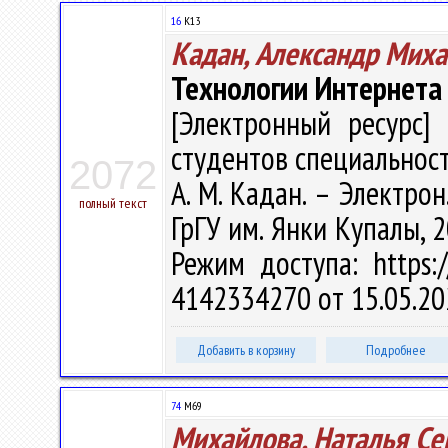
16
К13
Кадан, Александр Мих
Технологии Интернета
[Электронный ресурс] 
студентов специальност
2072
А. М. Кадан. – Электрон.
полный текст
ГрГУ им. Янки Купалы, 2
Режим доступа: https:/
4142334270 от 15.05.20
Добавить в корзину
Подробнее
74
М69
Михайлова, Наталья Се