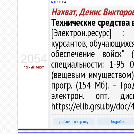
ББК 68.
Н34
Нахват, Денис Викторо
Технические средства
[Электрон.ресурс] : 
курсантов, обучающихся
обеспечение войск" 
2054
специальности: 1-95 
полный текст
(вещевым имуществом)" 
прогр. (154 Мб). – Гро
электрон. опт. ди
https://elib.grsu.by/do
Добавить в корзину
Подробнее