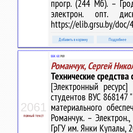
прогр. (244 Мб). – Гро
электрон. опт. ди
https://elib.grsu.by/do
Добавить в корзину
Подробнее
ББК 68.
Р69
Романчук, Сергей Нико
Технические средства
[Электронный ресурс] 
студентов ВУС 868147 
2061
материального обеспеч
Романчук. – Электрон., 
полный текст
ГрГУ им. Янки Купалы, 2