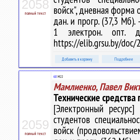
2058
войск", дневная форма об
полный текст
дан. и прогр. (37,3 Мб).
1 электрон. опт. 
https://elib.grsu.by/doc
Добавить в корзину
Подробнее
68
М22
Мамлиенко, Павел Вик
Технические средства
[Электронный ресурс] 
студентов специально
2059
войск (продовольствием)
полный текст