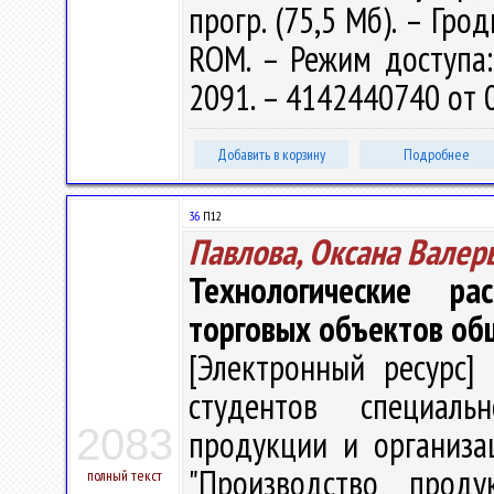
прогр. (75,5 Мб). – Гро
ROM. – Режим доступа: h
2091. – 4142440740 от 
Добавить в корзину
Подробнее
36
П12
Павлова, Оксана Валер
Технологические р
торговых объектов общ
[Электронный ресурс] 
студентов специальн
2083
продукции и организа
"Производство проду
полный текст