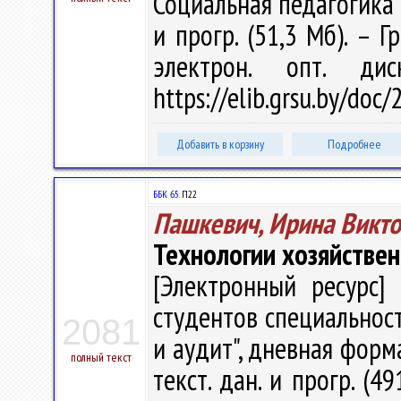
Социальная педагогика" /
и прогр. (51,3 Мб). – Г
электрон. опт. ди
https://elib.grsu.by/doc
Добавить в корзину
Подробнее
ББК 65.
П22
Пашкевич, Ирина Викт
Технологии хозяйстве
[Электронный ресурс] 
студентов специальност
2081
и аудит", дневная форма
полный текст
текст. дан. и прогр. (4