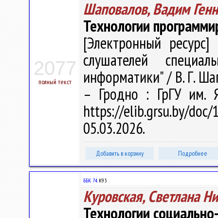
Шаповалов, Вадим Ген
Технологии программи
[Электронный ресурс] 
слушателей специаль
2077
информатики" / В. Г. Шап
полный текст
– Гродно : ГрГУ им. 
https://elib.grsu.by/d
05.03.2026.
Добавить в корзину
Подробнее
ББК 74.
К93
Куровская, Светлана Н
Технологии социально