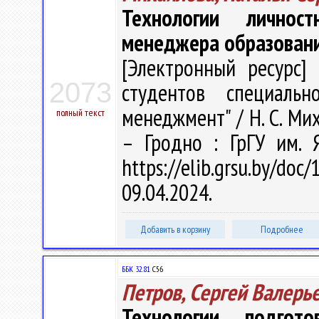
Технологии личностн
менеджера образован
[Электронный ресурс] 
2073
студентов специальн
менеджмент" / Н. С. Мих
полный текст
– Гродно : ГрГУ им. 
https://elib.grsu.by/d
09.04.2024.
Добавить в корзину
Подробнее
ББК 32.81
С56
Петров, Сергей Валерь
Технологии подго