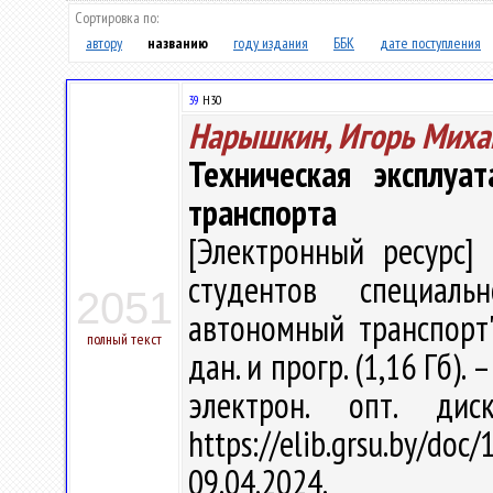
Сортировка по:
автору
названию
году издания
ББК
дате поступления
39
Н30
Нарышкин, Игорь Миха
Техническая эксплуа
транспорта
[Электронный ресурс] 
студентов специаль
2051
автономный транспорт" 
полный текст
дан. и прогр. (1,16 Гб). 
электрон. опт. ди
https://elib.grsu.by/d
09.04.2024.