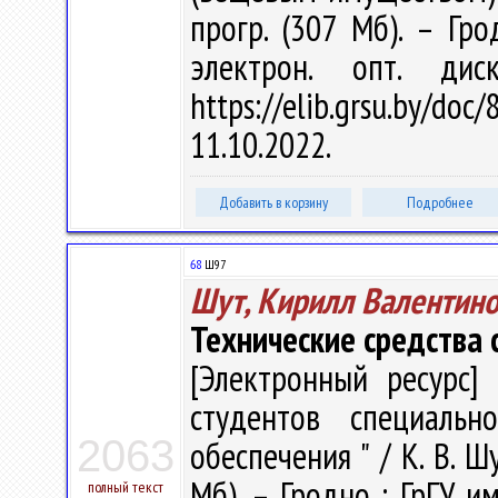
прогр. (307 Мб). – Гро
электрон. опт. ди
https://elib.grsu.by/d
11.10.2022.
Добавить в корзину
Подробнее
68
Ш97
Шут, Кирилл Валентин
Технические средства
[Электронный ресурс] 
студентов специальн
2063
обеспечения " / К. В. Шу
Мб). – Гродно : ГрГУ им
полный текст