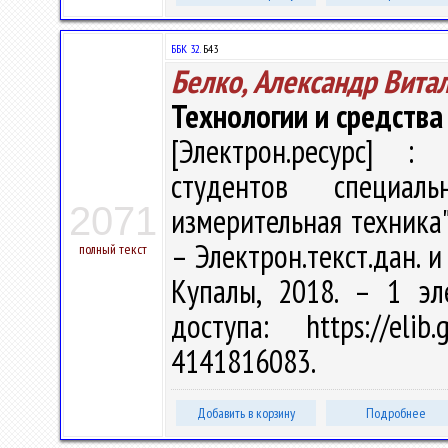
ББК 32.
Б43
Белко, Александр Вита
Технологии и средств
[Электрон.ресурс] : 
студентов специал
2071
измерительная техника"
– Электрон.текст.дан. и
полный текст
Купалы, 2018. – 1 эл
доступа: https://eli
4141816083.
Добавить в корзину
Подробнее