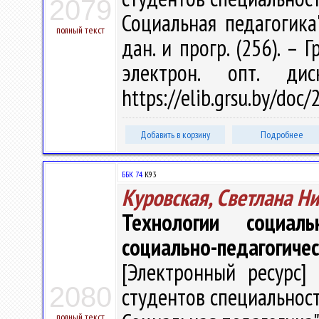
2079
Социальная педагогика" 
полный текст
дан. и прогр. (256). – 
электрон. опт. ди
https://elib.grsu.by/doc
Добавить в корзину
Подробнее
ББК 74.
К93
Куровская, Светлана Н
Технологии социаль
социально-педагогиче
[Электронный ресурс] 
2080
студентов специальност
полный текст