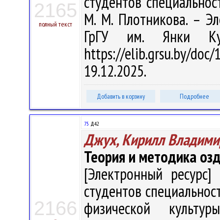
студентов специальнос
2165
М. М. Плотникова. – Эле
полный текст
ГрГУ им. Янки Ку
https://elib.grsu.by/d
19.12.2025.
Добавить в корзину
Подробнее
75
Д42
Джух, Кирилл Владими
Теория и методика оз
[Электронный ресурс] 
студентов специальност
2166
физической культуры