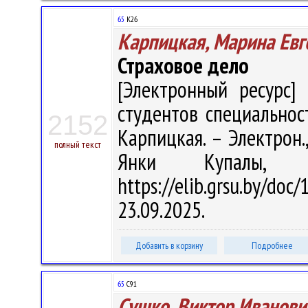
65
К26
Карпицкая, Марина Евг
Страховое дело
[Электронный ресурс] 
студентов специальност
2152
Карпицкая. – Электрон.,
полный текст
Янки Купалы, 
https://elib.grsu.by/d
23.09.2025.
Добавить в корзину
Подробнее
65
С91
Сушко, Виктор Иванови