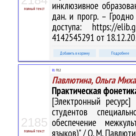
2184
инклюзивное образовани
полный текст
дан. и прогр. – Гродно
доступа: https://eli
4142545291 от 18.12.20
Добавить в корзину
Подробнее
81
П12
Павлютина, Ольга Мих
Практическая фонетика 
[Электронный ресурс] 
студентов специальн
2185
обеспечение межкуль
языков)" / О. М. Павлюти
полный текст