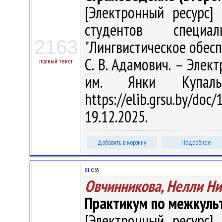
[Электронный ресурс] 
студентов специал
2163
"Лингвистическое обес
С. В. Адамович. – Электр
полный текст
им. Янки Купал
https://elib.grsu.by/d
19.12.2025.
Добавить в корзину
Подробнее
81
О35
Овчинникова, Нелли Н
Практикум по межкульт
[Электронный ресурс] 