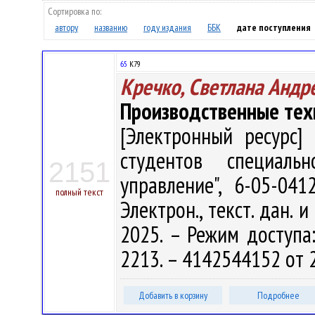
Сортировка по:
автору
названию
году издания
ББК
дате поступления
65
К79
Кречко, Светлана Андр
Производственные тех
[Электронный ресурс] 
студентов специаль
2151
управление", 6-05-04
полный текст
Электрон., текст. дан. 
2025. – Режим доступа: 
2213. – 4142544152 от 
Добавить в корзину
Подробнее