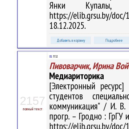
Янки Купалы, 
https://elib.grsu.by/d
18.12.2025.
Добавить в корзину
Подробнее
81
П32
Пивоварчик, Ирина Вой
Медиариторика
[Электронный ресурс] 
студентов специаль
2157
коммуникация" / И. В. 
полный текст
прогр. – Гродно : ГрГУ 
https://elib.grsu.by/d