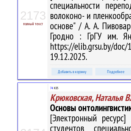
специальности перепо
2173
волоконо- и пленкообр
основе" / А. А. Пивовар
полный текст
Гродно : ГрГУ им. Я
https://elib.grsu.by/d
19.12.2025.
Добавить в корзину
Подробнее
74
К85
Крюковская, Наталья 
Основы онтолингвисти
[Электронный ресурс] 
студентов специальн