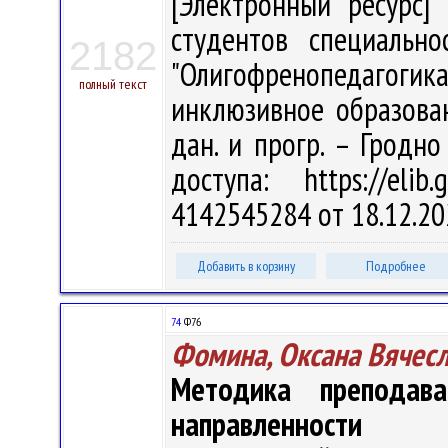
[Электронный ресурс] 
студентов специально
2182
"Олигофренопедагоги
полный текст
инклюзивное образовани
дан. и прогр. – Гродно
доступа: https://eli
4142545284 от 18.12.20
Добавить в корзину
Подробнее
74
Ф76
Фомина, Оксана Вячес
Методика преподава
направленности