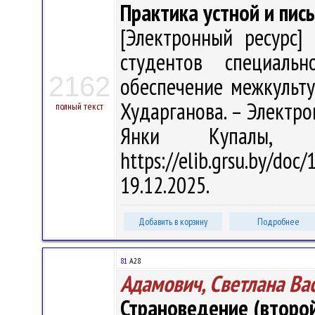
Практика устной и пись
[Электронный ресурс] 
студентов специальн
2162
обеспечение межкультур
Хударганова. – Электрон.
полный текст
Янки Купалы, 
https://elib.grsu.by/d
19.12.2025.
Добавить в корзину
Подробнее
81
А28
Адамович, Светлана Ва
Страноведение (второ