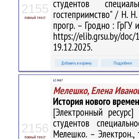
студентов специал
2155
гостеприимство" / Н. Н.
полный текст
прогр. – Гродно : ГрГУ 
https://elib.grsu.by/d
19.12.2025.
Добавить в корзину
Подробнее
63
М47
Мелешко, Елена Ивано
История нового време
[Электронный ресурс] 
студентов специально
2156
Мелешко. – Электрон., т
полный текст