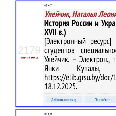
63
У47
Улейчик, Наталья Леон
История России и Укр
XVII в.)
[Электронный ресурс] 
2179
студентов специально
Улейчик. – Электрон., т
полный текст
Янки Купалы, 
https://elib.grsu.by/d
18.12.2025.
Добавить в корзину
Подробнее
88
Д21