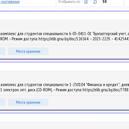
 поступления
Отображать по:
10
25
50
омплекс для студентов специальности 6-05-0411-01 "Бухгалтерский учет, анали
CD-ROM. – Режим доступа: https://elib.grsu.by/doc/126364. – 2025-2229. – 414254
Места хранения
комплекс для студентов специальности 1-250104 "Финансы и кредит"; дневная 
 – 1 электрон. опт. диск (CD-ROM). – Режим доступа: https://elib.grsu.by/doc/77
Места хранения