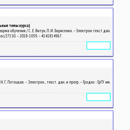
ьные темы курса)
а обучения / С. Е. Витун, П. И. Борисенко. – Электрон.текст.дан.
y/doc/27130. – 2018-1059. – 4141814967.
Электронное издание
 Потоцкая. – Электрон., текст. дан. и прогр. – Гродно : ГрГУ им.
Электронное издание