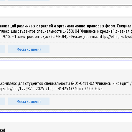
анизаций различных отраслей и организационно-правовых форм. Специал
лекс для студентов специальности 1-250104 "Финансы и кредит"; дневная форм
лы, 2018. – 1 электрон. опт. диск (CD-ROM). – Режим доступа: https://elib.grsu.b
Места хранения
омплекс для студентов специальности 6-05-0411-02 "Финансы и кредит" / Н. Г.
b.grsu.by/doc/122987. – 2025-2199. – 4142543240 от 24.06.2025.
Места хранения
ке)