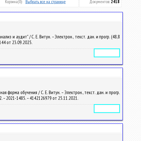
Корзина
(0):
Выбрать все на странице
Документов:
2418
з и аудит" / С. Е. Витун. – Электрон., текст. дан. и прогр. (48,8
4144 от 23.09.2025.
Электронное издание
форма обучения / С. Е. Витун. – Электрон., текст. дан. и прогр.
882. – 2021-1485. – 4142126979 от 25.11.2021.
Электронное издание