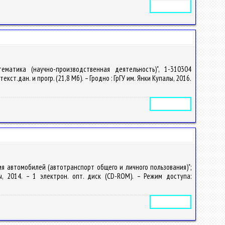
Электронное издание
ематика (научно-производственная деятельность)", 1-310304
ст.дан. и прогр. (21,8 Мб). – Гродно : ГрГУ им. Янки Купалы, 2016.
Электронное издание
ия автомобилей (автотранспорт общего и личного пользования)";
ы, 2014. – 1 электрон. опт. диск (CD-ROM). – Режим доступа:
Электронное издание