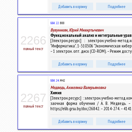
Добавить в корзину
Подробнее
ББК 22.
В88
Вувуникян, Юрий Микиртычевич
Функциональный анализ и интегральные урав
2266
[Электрон.ресурс] : электрон.учебно-метод
"Информатика", 1-310306 "Экономическая кибернет
полный текст
– 1 электрон. опт. диск (CD-ROM). – Режим доступ
Добавить в корзину
Подробнее
ББК 24.
М42
Медведь, Анжелика Валерьяновна
Химия
2267
[Электрон.ресурс] : электрон.учебно-метод.к
заочная форма обучения / А. В. Медведь. – 
полный текст
https://elib.grsu.by/doc/26842. – 2014-274. – 41
Добавить в корзину
Подробнее