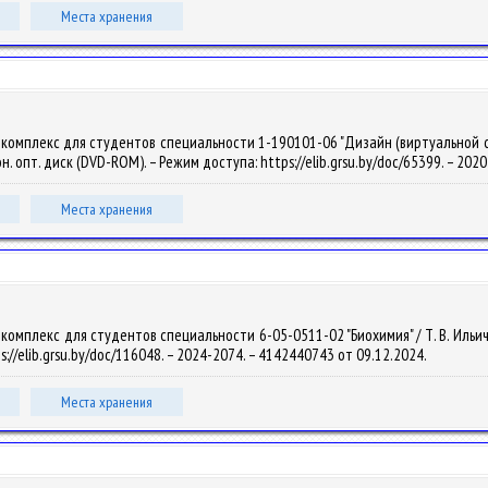
Места хранения
омплекс для студентов специальности 1-190101-06 "Дизайн (виртуальной среды)
рон. опт. диск (DVD-ROM). – Режим доступа: https://elib.grsu.by/doc/65399. – 20
Места хранения
мплекс для студентов специальности 6-05-0511-02 "Биохимия" / Т. В. Ильич. – Э
s://elib.grsu.by/doc/116048. – 2024-2074. – 4142440743 от 09.12.2024.
Места хранения