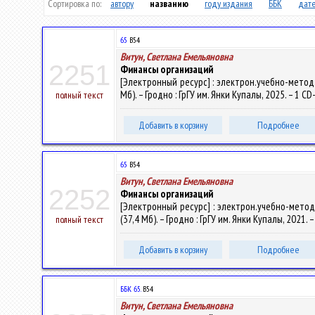
Сортировка по:
автору
названию
году издания
ББК
дате
65
В54
Витун, Светлана Емельяновна
2251
Финансы организаций
[Электронный ресурс] : электрон.учебно-метод.к
Мб). – Гродно : ГрГУ им. Янки Купалы, 2025. – 1 
полный текст
Добавить в корзину
Подробнее
65
В54
Витун, Светлана Емельяновна
2252
Финансы организаций
[Электронный ресурс] : электрон.учебно-метод.
(37,4 Мб). – Гродно : ГрГУ им. Янки Купалы, 2021.
полный текст
Добавить в корзину
Подробнее
ББК 65.
В54
Витун, Светлана Емельяновна