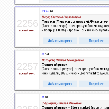
ББК 65.
В54
Витун, Светлана Емельяновна
2256
Финансы (Финансы организаций. Финансы орг
[Электрон.ресурс] : электрон.учебно-метод.комп
и прогр. (11,8 Мб). – Гродно : ГрГУ им. Янки Купа
полный текст
Добавить в корзину
Подробнее
65
П64
Потоцкая, Наталья Геннадьевна
2257
Фондовый рынок
[Электронный ресурс] : электрон.учебно-метод.к
Янки Купалы, 2025. – Режим доступа: https://eli
полный текст
Добавить в корзину
Подробнее
65
З91
Зубрицкая, Наталья Ивановна
Фондовый рынок = Stock market (на англ. язы