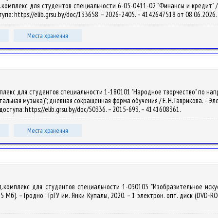
омплекс для студентов специальности 6-05-0411-02 "Финансы и кредит" / Н. И
тупа: https://elib.grsu.by/doc/133658. – 2026-2405. – 4142647518 от 08.06.2026.
Места хранения
мплекс для студентов специальности 1-180101 "Народное творчество" по напр
ная музыка)"; дневная сокращенная форма обучения / Е. Н. Гаврикова. – Электр
доступа: https://elib.grsu.by/doc/50336. – 2015-693. – 4141608361.
Места хранения
д.комплекс для студентов специальности 1-030103 "Изобразительное искус
5 Мб). – Гродно : ГрГУ им. Янки Купалы, 2020. – 1 электрон. опт. диск (DVD-RO