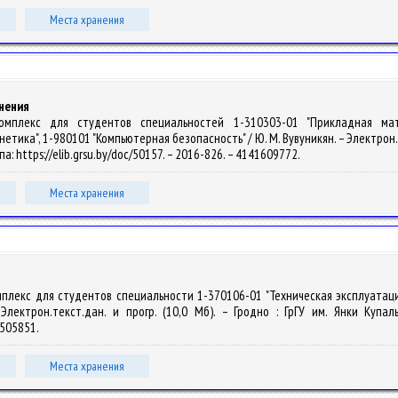
Места хранения
нения
.комплекс для студентов специальностей 1-310303-01 "Прикладная мат
ика", 1-980101 "Компьютерная безопасность" / Ю. М. Вувуникян. – Электрон.тек
а: https://elib.grsu.by/doc/50157. – 2016-826. – 4141609772.
Места хранения
омплекс для студентов специальности 1-370106-01 "Техническая эксплуатац
Электрон.текст.дан. и прогр. (10,0 Мб). – Гродно : ГрГУ им. Янки Купал
41505851.
Места хранения