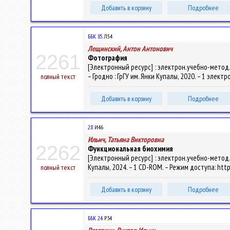
Добавить в корзину
Подробнее
ББК 85.
Л54
Лещинский, Антон Антонович
2261
Фотография
[Электронный ресурс] : электрон.учебно-метод.к
– Гродно : ГрГУ им. Янки Купалы, 2020. – 1 элект
полный текст
Добавить в корзину
Подробнее
28
И46
Ильич, Татьяна Викторовна
2262
Функциональная биохимия
[Электронный ресурс] : электрон.учебно-метод.ко
Купалы, 2024. – 1 CD-ROM. – Режим доступа: http
полный текст
Добавить в корзину
Подробнее
ББК 24.
Р34