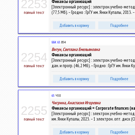
2253
Финансы организаций
[Электронный ресурс] : электрон.учебно-метод.
(77,5 Мб). – Гродно : ГрГУ им. Янки Купалы, 2013.
полный текст
Добавить в корзину
Подробнее
ББК 65.
В54
Витун, Светлана Емельяновна
2254
Финансы организаций
[Электронный ресурс] : электрон.учебно-метод.
дан. и прогр. (46,2 Мб). – Гродно : ГрГУ им. Янки
полный текст
Добавить в корзину
Подробнее
65
Ч58
Чигрина, Анастасия Игоревна
2255
Финансы организаций = Corporate finances (на
[Электронный ресурс] : электрон.учебно-метод.к
им. Янки Купалы, 2023. – 1 электрон. опт. диск (
полный текст
Добавить в корзину
Подробнее