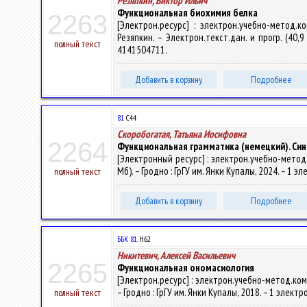
Резяпкин, Виктор Ильич
Функциональная биохимия белка
2263
[Электрон.ресурс] : электрон.учебно-метод.к
Резяпкин. – Электрон.текст.дан. и прогр. (40,9
полный текст
4141504711.
Добавить в корзину
Подробнее
81
С44
Скоробогатая, Татьяна Иосифовна
2264
Функциональная грамматика (немецкий). Син
[Электронный ресурс] : электрон.учебно-метод.к
Мб). – Гродно : ГрГУ им. Янки Купалы, 2024. – 1 
полный текст
Добавить в корзину
Подробнее
ББК 81.
Н62
Никитевич, Алексей Васильевич
2265
Функциональная ономасиология
[Электрон.ресурс] : электрон.учебно-метод.комп
– Гродно : ГрГУ им. Янки Купалы, 2018. – 1 элект
полный текст