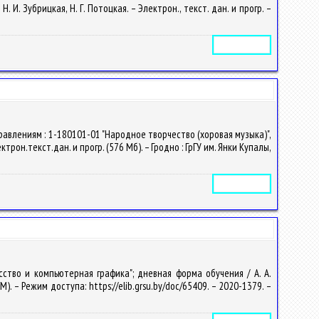
. Зубрицкая, Н. Г. Потоцкая. – Электрон., текст. дан. и прогр. –
Электронное издание
авлениям : 1-180101-01 "Народное творчество (хоровая музыка)",
он.текст.дан. и прогр. (576 Мб). – Гродно : ГрГУ им. Янки Купалы,
Электронное издание
ство и компьютерная графика"; дневная форма обучения / А. А.
M). – Режим доступа: https://elib.grsu.by/doc/65409. – 2020-1379. –