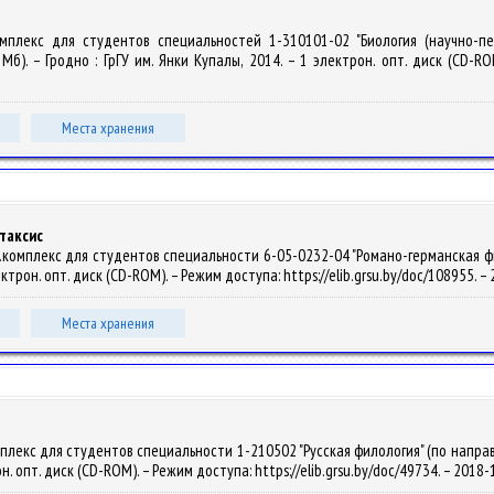
омплекс для студентов специальностей 1-310101-02 "Биология (научно-педа
 Мб). – Гродно : ГрГУ им. Янки Купалы, 2014. – 1 электрон. опт. диск (CD-ROM
Места хранения
таксис
омплекс для студентов специальности 6-05-0232-04 "Романо-германская филоло
электрон. опт. диск (CD-ROM). – Режим доступа: https://elib.grsu.by/doc/108955.
Места хранения
лекс для студентов специальности 1-210502 "Русская филология" (по направлен
рон. опт. диск (CD-ROM). – Режим доступа: https://elib.grsu.by/doc/49734. – 2018