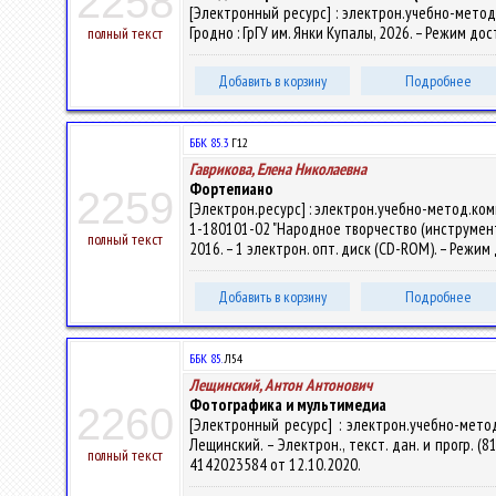
2258
[Электронный ресурс] : электрон.учебно-метод.к
Гродно : ГрГУ им. Янки Купалы, 2026. – Режим дос
полный текст
Добавить в корзину
Подробнее
ББК 85.3
Г12
Гаврикова, Елена Николаевна
Фортепиано
2259
[Электрон.ресурс] : электрон.учебно-метод.ко
1-180101-02 "Народное творчество (инструменталь
полный текст
2016. – 1 электрон. опт. диск (CD-ROM). – Режим 
Добавить в корзину
Подробнее
ББК 85.
Л54
Лещинский, Антон Антонович
Фотографика и мультимедиа
2260
[Электронный ресурс] : электрон.учебно-мето
Лещинский. – Электрон., текст. дан. и прогр. (81
полный текст
4142023584 от 12.10.2020.