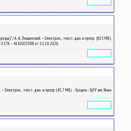
Электронное издание
" / А. А. Лещинский. – Электрон., текст. дан. и прогр. (815 Мб).
20-1378. – 4142023588 от 12.10.2020.
Электронное издание
лектрон., текст. дан. и прогр. (43,7 Мб). – Гродно : ГрГУ им. Янки
Электронное издание