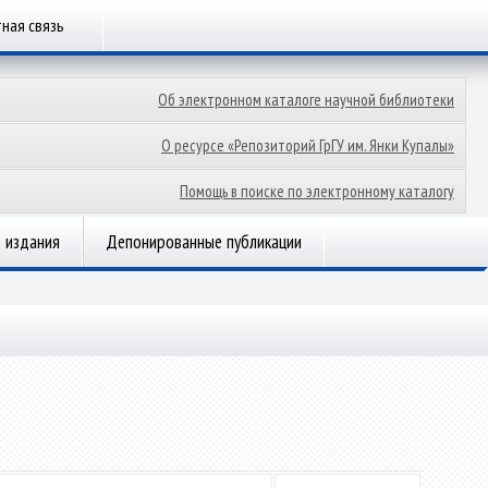
ная связь
Об электронном каталоге научной библиотеки
О ресурсе «Репозиторий ГрГУ им. Янки Купалы»
Помощь в поиске по электронному каталогу
 издания
Депонированные публикации