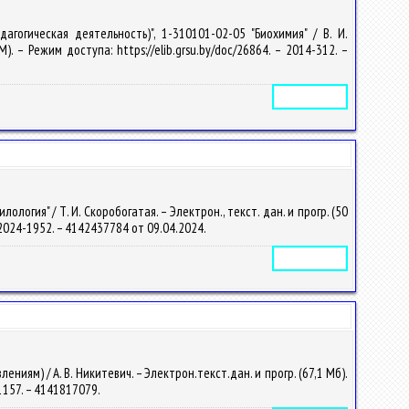
гогическая деятельность)", 1-310101-02-05 "Биохимия" / В. И.
). – Режим доступа: https://elib.grsu.by/doc/26864. – 2014-312. –
Электронное издание
гия" / Т. И. Скоробогатая. – Электрон., текст. дан. и прогр. (50
 – 2024-1952. – 4142437784 от 09.04.2024.
Электронное издание
иям) / А. В. Никитевич. – Электрон.текст.дан. и прогр. (67,1 Мб).
-1157. – 4141817079.