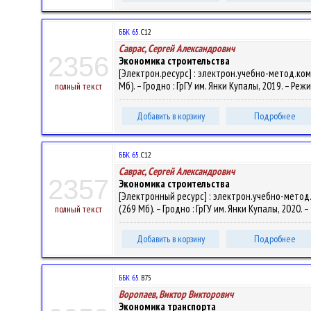
ББК 65.
С12
Саврас, Сергей Александрович
2356
Экономика строительства
[Электрон.ресурс] : электрон.учебно-метод.ком
Мб). – Гродно : ГрГУ им. Янки Купалы, 2019. – Реж
полный текст
Добавить в корзину
Подробнее
ББК 65.
С12
Саврас, Сергей Александрович
2357
Экономика строительства
[Электронный ресурс] : электрон.учебно-метод.
(269 Мб). – Гродно : ГрГУ им. Янки Купалы, 2020.
полный текст
Добавить в корзину
Подробнее
ББК 65.
В75
Воропаев, Виктор Викторович
Экономика транспорта