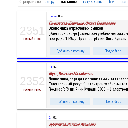
Сортировка по:
автору
названию
году издания
ББК
дате
ББК 65.
П36
Пичковская-Шевченко, Оксана Викторовна
2351
Экономика отраслевых рынков
[Электрон.ресурс] : электрон.учебно-метод.ком
прогр. (82.1 Мб.). – Гродно : ГрГУ им. Янки Купал
полный текст
Добавить в корзину
Подробнее
68
М92
Муха, Вячеслав Михайлович
2352
Экономика, порядок организации и планиров
[Электронный ресурс] : электрон.учебно-метод.к
Гродно : ГрГУ им. Янки Купалы, 2022. – 1 электро
полный текст
Добавить в корзину
Подробнее
65
З91
Зубрицкая, Наталья Ивановна