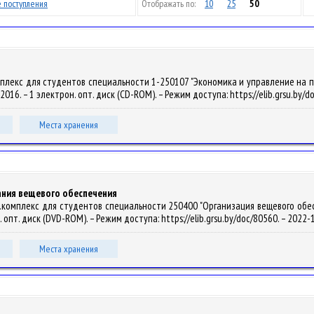
 поступления
Отображать по:
10
25
50
плекс для студентов специальности 1-250107 "Экономика и управление на пр
ы, 2016. – 1 электрон. опт. диск (CD-ROM). – Режим доступа: https://elib.grsu.by
Места хранения
ания вещевого обеспечения
омплекс для студентов специальности 250400 "Организация вещевого обеспечен
н. опт. диск (DVD-ROM). – Режим доступа: https://elib.grsu.by/doc/80560. – 2022
Места хранения