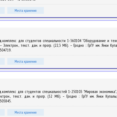
Места хранения
од.комплекс для студентов специальности 1-360104 "Оборудование и тех
 Электрон., текст. дан. и прогр. (22,3 Мб). – Гродно : ГрГУ им. Янки Куп
41504719.
Места хранения
од.комплекс для студентов специальностей 1-250103 "Мировая экономика",
ктрон., текст. дан. и прогр. (32 Мб). – Гродно : ГрГУ им. Янки Купал
41505845.
Места хранения