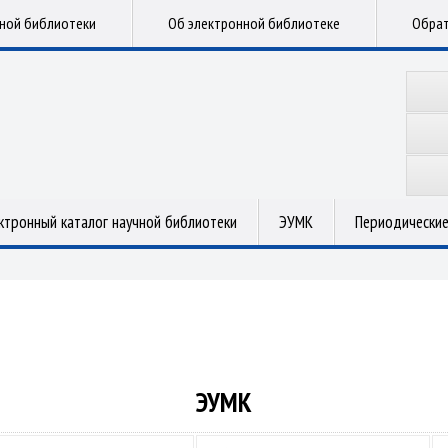
чной библиотеки
Об электронной библиотеке
Обрат
ктронный каталог научной библиотеки
ЭУМК
Периодические
ЭУМК