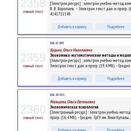
2358
[Электрон.ресурс] : электрон.учебно-метод.ко
В. В. Воропаев. – Электрон.текст.дан. и прогр. (
полный текст
4141711149.
Добавить в корзину
Подробнее
ББК 65.
Б90
Будько, Ольга Николаевна
2359
Экономико-математические методы и модел
[Электрон.ресурс] : электрон.учебно-метод.ко
Электрон.текст.дан. и прогр. (19,4 Мб). – Гродно 
полный текст
Добавить в корзину
Подробнее
ББК 88.
М21
Мальцева, Ольга Евгеньевна
2360
Экономическая психология
[Электронный ресурс] : электрон.учебно-метод.к
прогр. (16,4 Мб). – Гродно : ГрГУ им. Янки Купалы
полный текст
Добавить в корзину
Подробнее