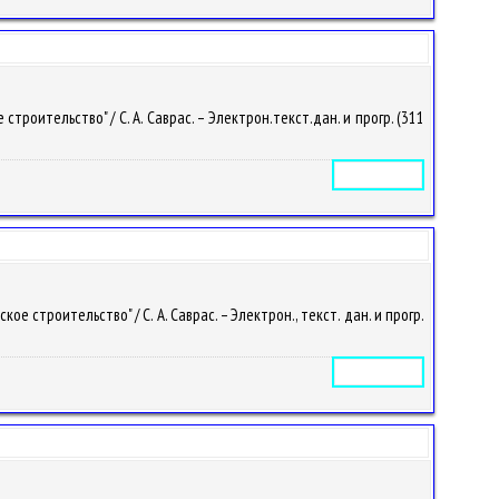
оительство" / С. А. Саврас. – Электрон.текст.дан. и прогр. (311
Электронное издание
строительство" / С. А. Саврас. – Электрон., текст. дан. и прогр.
Электронное издание