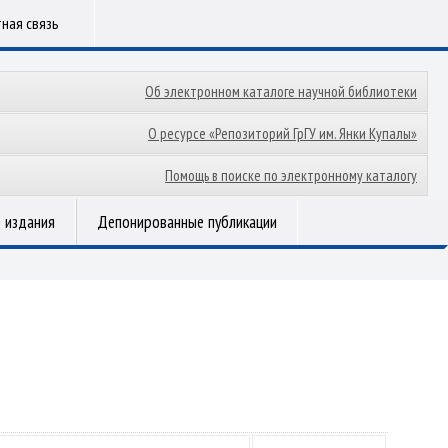
ная связь
Об электронном каталоге научной библиотеки
О ресурсе «Репозиторий ГрГУ им. Янки Купалы»
Помощь в поиске по электронному каталогу
 издания
Депонированные публикации