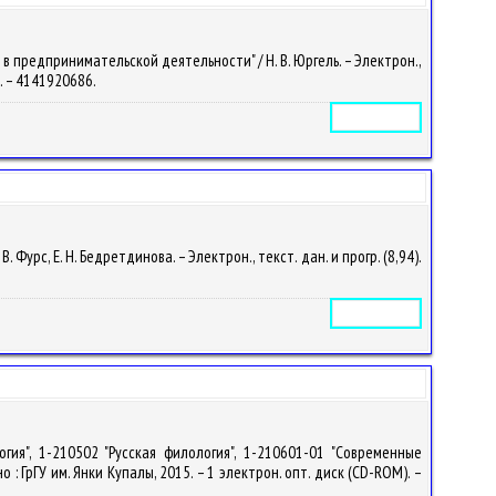
 предпринимательской деятельности" / Н. В. Юргель. – Электрон.,
0. – 4141920686.
Электронное издание
рс, Е. Н. Бедретдинова. – Электрон., текст. дан. и прогр. (8,94).
Электронное издание
ия", 1-210502 "Русская филология", 1-210601-01 "Современные
о : ГрГУ им. Янки Купалы, 2015. – 1 электрон. опт. диск (CD-ROM). –