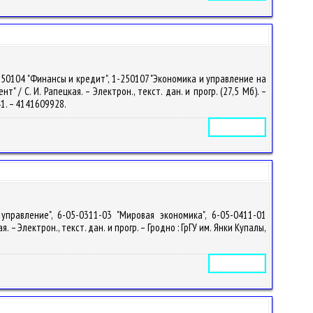
50104 "Финансы и кредит", 1-250107 "Экономика и управление на
/ С. И. Рапецкая. – Электрон., текст. дан. и прогр. (27,5 Мб). –
841. – 4141609928.
Электронное издание
правление", 6-05-0311-03 "Мировая экономика", 6-05-0411-01
 – Электрон., текст. дан. и прогр. – Гродно : ГрГУ им. Янки Купалы,
Электронное издание