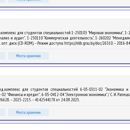
.комплекс для студентов специальностей 1-250103 "Мировая экономика", 1-2
ализ и аудит", 1-250110 "Коммерческая деятельность", 1-260202 "Менеджмент" 
н. опт. диск (CD-ROM). – Режим доступа: https://elib.grsu.by/doc/26310. – 2016-
Места хранения
од.комплекс для студентов специальностей 6-05-0311-02 "Экономика и у
02 "Финансы и кредит", 6-05-0412-04 "Электронная экономика" / С. И. Рапецкая.
126628. – 2025-2215. – 4142544178 от 24.09.2025.
Места хранения