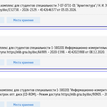
омплекс для студентов специальности 7-07-0731-01 "Архитектура" / Н. И. Зубр
.by/doc/132738. – 2026-2329. – 4142646377 от 05.03.2026.
Места хранения
плекс для студентов специальности 1-380201 Информационно-измерительная тех
тупа: https://elib.grsu.by/doc/66989. – 2020-1398. – 4142023988 от 08.12.2020.
Места хранения
комплекс для студентов специальности 1-380201 "Информационно-измерительная
лектрон. опт. диск (CD-ROM). – Режим доступа: https://elib.grsu.by/doc/90905. –
Места хранения