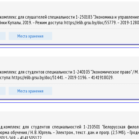
комплекс для слушателей специальности 1-250183 "Экономика и управление в
м. Янки Купалы, 2019. – Режим доступа: https://elib.grsu.by/doc/55779. – 2019-128
Места хранения
мплекс для студентов специальности 1-240103 "Экономическое право" / М. В. Фу
оступа: https://elib.grsu.by/doc/51441. – 2019-1196. – 4141918029.
Места хранения
од.комплекс для студентов специальностей 1-210501 "Белорусская филолог
 обучения / Н. В. Юргель. – Электрон., текст. дан. и прогр. (2,5 Мб). – Гродн
– 2015-369. – 4141505172.