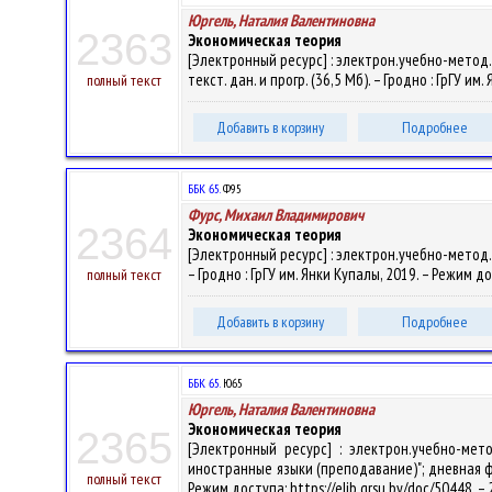
Юргель, Наталия Валентиновна
2363
Экономическая теория
[Электронный ресурс] : электрон.учебно-метод.
текст. дан. и прогр. (36,5 Мб). – Гродно : ГрГУ и
полный текст
Добавить в корзину
Подробнее
ББК 65.
Ф95
Фурс, Михаил Владимирович
2364
Экономическая теория
[Электронный ресурс] : электрон.учебно-метод.ко
– Гродно : ГрГУ им. Янки Купалы, 2019. – Режим д
полный текст
Добавить в корзину
Подробнее
ББК 65.
Ю65
Юргель, Наталия Валентиновна
Экономическая теория
2365
[Электронный ресурс] : электрон.учебно-мет
иностранные языки (преподавание)"; дневная форма
полный текст
Режим доступа: https://elib.grsu.by/doc/50448. 