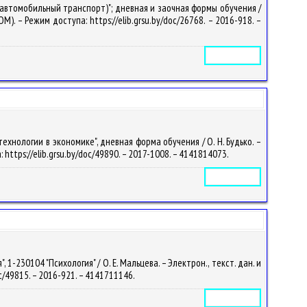
автомобильный транспорт)"; дневная и заочная формы обучения /
OM). – Режим доступа: https://elib.grsu.by/doc/26768. – 2016-918. –
Электронное издание
нологии в экономике", дневная форма обучения / О. Н. Будько. –
: https://elib.grsu.by/doc/49890. – 2017-1008. – 4141814073.
Электронное издание
230104 "Психология" / О. Е. Мальцева. – Электрон., текст. дан. и
doc/49815. – 2016-921. – 4141711146.
Электронное издание