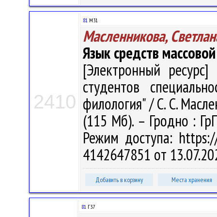
81
М31
Масленникова, Светлан
Язык средств массово
[Электронный ресурс] 
студентов специально
2410
филология" / С. С. Масле
(115 Мб). – Гродно : Гр
Режим доступа: https://
4142647851 от 13.07.20
Добавить в корзину
Места хранения
81
Г37