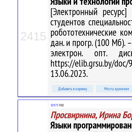
Языки и технологии п
[Электронный ресурс] 
студентов специально
робототехнические комп
2415
дан. и прогр. (100 Мб). 
электрон. опт. ди
https://elib.grsu.by/d
13.06.2023.
Добавить в корзину
Места хранения
32.973
П82
Просвирнина, Ирина Бо
Языки программировани