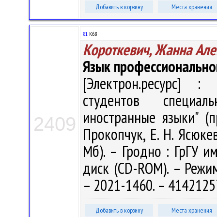
Добавить в корзину
Места хранения
81
К68
Короткевич, Жанна Ал
Язык профессионально
[Электрон.ресурс] : 
студентов специал
иностранные языки" (пр
2409
Прокопчук, Е. Н. Ясюкев
Мб). – Гродно : ГрГУ им
диск (CD-ROM). – Режим 
– 2021-1460. – 4142125
Добавить в корзину
Места хранения