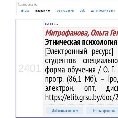
Сортировка по:
автору
названию
году издания
ББК
дате поступления
ББК 88.
М67
Митрофанова, Ольга Ге
Этническая психология
[Электронный ресурс] 
студентов специально
2401
форма обучения / О. Г. 
прогр. (86,1 Мб). – Гр
электрон. опт. ди
https://elib.grsu.by/doc
Добавить в корзину
Места хранения