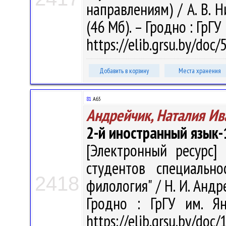
направлениям) / А. В. Н
(46 Мб). – Гродно : ГрГ
https://elib.grsu.by/doc
Добавить в корзину
Места хранения
81
А65
Андрейчик, Наталия Ив
2-й иностранный язык-
[Электронный ресурс] 
студентов специально
2418
филология" / Н. И. Андре
Гродно : ГрГУ им. Я
https://elib.grsu.by/d