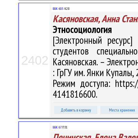
ББК 60.5
К28
Касяновская, Анна Ста
Этносоциология
[Электронный ресурс] 
студентов специальн
2402
Касяновская. – Электрон.
: ГрГУ им. Янки Купалы, 
Режим доступа: https:/
4141816600.
Добавить в корзину
Места хранения
ББК 67.
П31
Печинская, Елена Вале