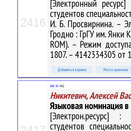
[Электронный ресурс] 
студентов специальност
2416
И. Б. Просвирнина. – Эл
Гродно : ГрГУ им. Янки К
ROM). – Режим доступа: 
1807. – 4142334305 от 1
Добавить в корзину
Места хранения
ББК 81.
Н62
Никитевич, Алексей Ва
Языковая номинация в
[Электрон.ресурс] : 
студентов специально
2417