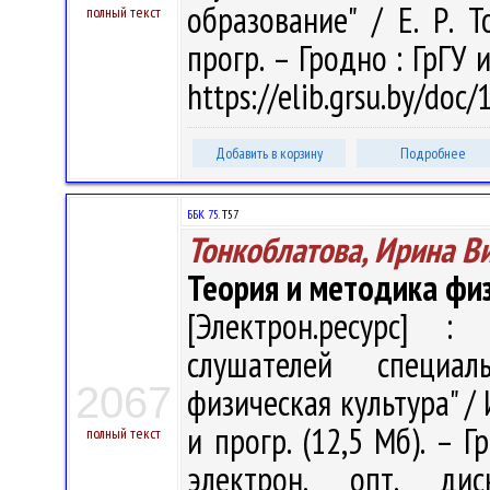
образование" / Е. Р. Т
полный текст
прогр. – Гродно : ГрГУ 
https://elib.grsu.by/doc
Добавить в корзину
Подробнее
ББК 75.
Т57
Тонкоблатова, Ирина В
Теория и методика физ
[Электрон.ресурс] : 
слушателей специал
2067
физическая культура" / 
и прогр. (12,5 Мб). – Г
полный текст
электрон. опт. ди