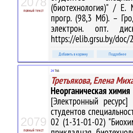
2078
(биотехнология)" / Е. 
полный текст
прогр. (98,3 Мб). – Гр
электрон. опт. ди
https://elib.grsu.by/doc
Добавить в корзину
Подробнее
24
Т66
Третьякова, Елена Мих
Неорганическая химия
[Электронный ресурс] 
студентов специальност
2079
02 (1-31-01-02) "Биохи
прикладная биотехноло
полный текст