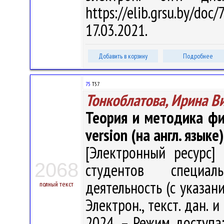
https://elib.grsu.by/d
17.03.2021.
Добавить в корзину
Подробнее
75
Т57
Тонкоблатова, Ирина В
Теория и методика физ
version (на англ. языке)
[Электронный ресурс] 
2068
студентов специал
деятельность (с указани
полный текст
Электрон., текст. дан. 
2024. – Режим доступа: 