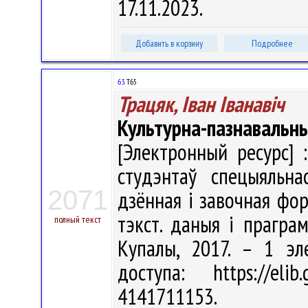
17.11.2023.
Добавить в корзину
Подробнее
63.
Т65
Трацяк, Iван Iванавiч
Культурна-пазнавальн
[Электронный ресурс] 
студэнтаў спецыяльна
2071
дзённая і завочная форм
тэкст. даныя і праграм
полный текст
Купалы, 2017. – 1 эл
доступа: https://eli
4141711153.