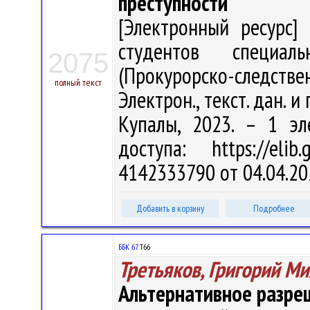
преступности
[Электронный ресурс] 
студентов специал
2075
(Прокурорско-следствен
полный текст
Электрон., текст. дан. и 
Купалы, 2023. – 1 эл
доступа: https://eli
4142333790 от 04.04.20
Добавить в корзину
Подробнее
ББК 67.
Т66
Третьяков, Григорий М
Альтернативное разреш