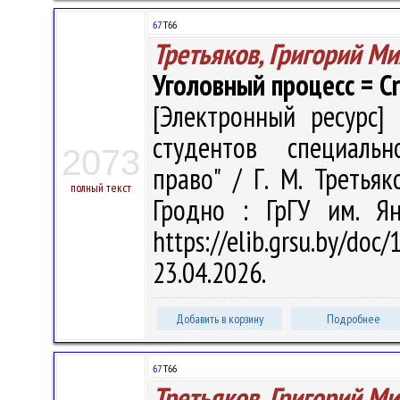
67
Т66
Третьяков, Григорий М
Уголовный процесс = Cri
[Электронный ресурс] 
студентов специальн
2073
право" / Г. М. Третьяк
полный текст
Гродно : ГрГУ им. Я
https://elib.grsu.by/d
23.04.2026.
Добавить в корзину
Подробнее
67
Т66
Третьяков, Григорий М