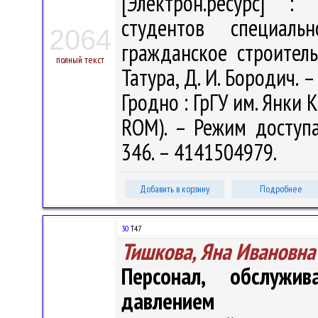
[Электрон.ресурс] : 
студентов специал
2064
гражданское строитель
полный текст
Татура, Д. И. Бородич. –
Гродно : ГрГУ им. Янки К
ROM). – Режим доступа: 
346. – 4141504979.
Добавить в корзину
Подробнее
30
Т47
Тишкова, Яна Ивановна
Персонал, обслужи
давлением