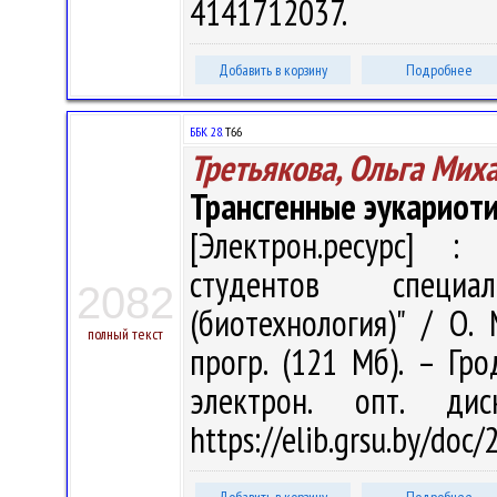
4141712037.
Добавить в корзину
Подробнее
ББК 28.
Т66
Третьякова, Ольга Мих
Трансгенные эукариот
[Электрон.ресурс] : 
студентов специа
2082
(биотехнология)" / О. 
полный текст
прогр. (121 Мб). – Гро
электрон. опт. ди
https://elib.grsu.by/doc