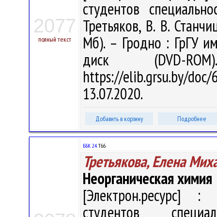
студентов специально
2077
Третьяков, В. В. Станчиц
Мб). – Гродно : ГрГУ им
полный текст
диск (DVD-R
https://elib.grsu.by/d
13.07.2020.
Добавить в корзину
Подробнее
ББК 24.
Т66
Третьякова, Елена Мих
Неорганическая химия
[Электрон.ресурс] : 
студентов специа