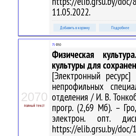
https://elib.grsu.by/d
11.05.2022.
Добавить в корзину
Подробнее
75
Ф50
Физическая культур
культуры для сохранен
[Электронный ресурс] 
непрофильных специа
2070
отделения / И. В. Тонкоб
прогр. (2,69 Мб). – Гр
полный текст
электрон. опт. ди
https://elib.grsu.by/d