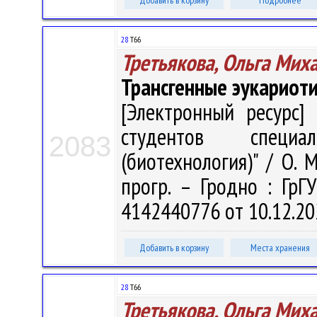
Добавить в корзину
Подробнее
28
Т66
Третьякова, Ольга Мих
Трансгенные эукариот
[Электронный ресурс] 
студентов специа
2083
(биотехнология)" / О. М
прогр. – Гродно : ГрГ
4142440776 от 10.12.20
Добавить в корзину
Места хранения
28
Т66
Третьякова, Ольга Мих