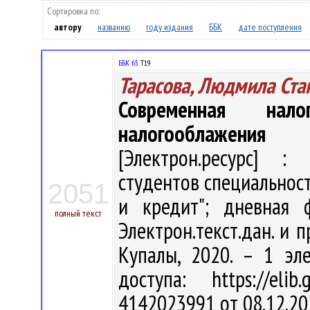
Сортировка по:
автору
названию
году издания
ББК
дате поступления
ББК 65.
Т19
Тарасова, Людмила Ста
Современная нал
налогооблажения
[Электрон.ресурс] : 
студентов специальнос
2051
и кредит"; дневная 
полный текст
Электрон.текст.дан. и п
Купалы, 2020. – 1 эл
доступа: https://eli
4142023991 от 08.12.20