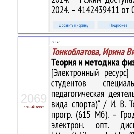
2024. – 4142439411 от 
Добавить в корзину
Подробнее
75
Т57
Тонкоблатова, Ирина В
Теория и методика физ
[Электронный ресурс] 
студентов специал
педагогическая деятел
2069
вида спорта)" / И. В. Т
полный текст
прогр. (615 Мб). – Гро
электрон. опт. ди