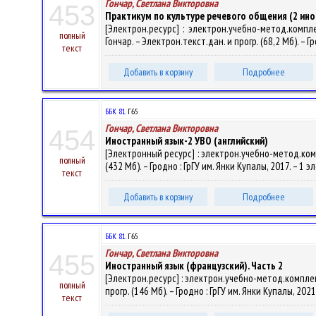
Гончар, Светлана Викторовна
453
Практикум по культуре речевого общения (2 ино
[Электрон.ресурс] : электрон.учебно-метод.комп
полный
Гончар. – Электрон.текст.дан. и прогр. (68,2 Мб). – Г
текст
Добавить в корзину
Подробнее
ББК 81.
Г65
Гончар, Светлана Викторовна
454
Иностранный язык-2 УВО (английский)
[Электронный ресурс] : электрон.учебно-метод.комп
полный
(432 Мб). – Гродно : ГрГУ им. Янки Купалы, 2017. – 1 
текст
Добавить в корзину
Подробнее
ББК 81.
Г65
Гончар, Светлана Викторовна
455
Иностранный язык (французский). Часть 2
[Электрон.ресурс] : электрон.учебно-метод.комплекс
полный
прогр. (146 Мб). – Гродно : ГрГУ им. Янки Купалы, 20
текст