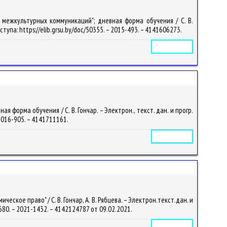
 межкультурных коммуникаций"; дневная форма обучения / С. В.
оступа: https://elib.grsu.by/doc/50355. – 2015-493. – 4141606273.
Электронное издание
орма обучения / С. В. Гончар. – Электрон., текст. дан. и прогр.
– 2016-905. – 4141711161.
Электронное издание
кое право" / С. В. Гончар, А. В. Рябцева. – Электрон.текст.дан. и
69680. – 2021-1432. – 4142124787 от 09.02.2021.
Электронное издание