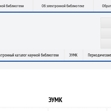
чной библиотеки
Об электронной библиотеке
Обрат
ктронный каталог научной библиотеки
ЭУМК
Периодические
ЭУМК