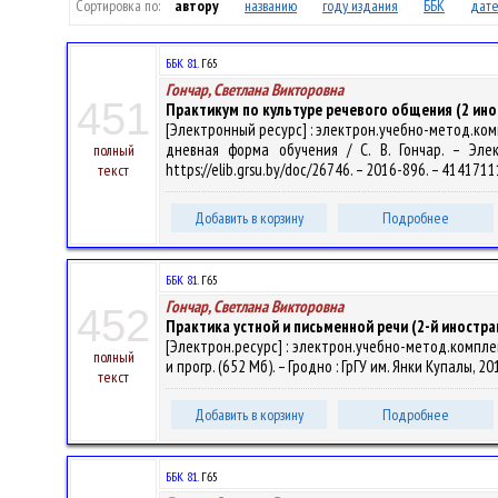
Сортировка по:
автору
названию
году издания
ББК
дате
ББК 81.
Г65
Гончар, Светлана Викторовна
451
Практикум по культуре речевого общения (2 ино
[Электронный ресурс] : электрон.учебно-метод.ко
дневная форма обучения / С. В. Гончар. – Элек
полный
https://elib.grsu.by/doc/26746. – 2016-896. – 414171
текст
Добавить в корзину
Подробнее
ББК 81.
Г65
Гончар, Светлана Викторовна
452
Практика устной и письменной речи (2-й иностра
[Электрон.ресурс] : электрон.учебно-метод.компле
полный
и прогр. (652 Мб). – Гродно : ГрГУ им. Янки Купалы, 2
текст
Добавить в корзину
Подробнее
ББК 81.
Г65