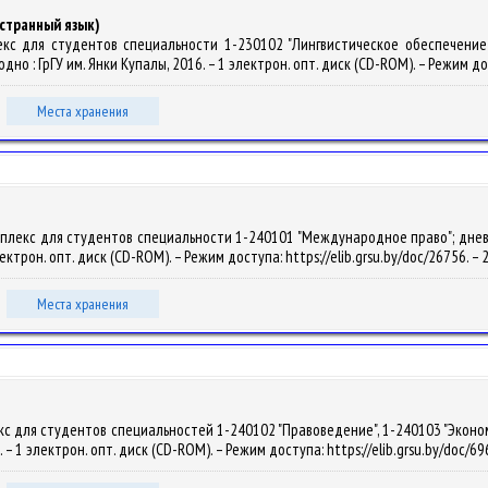
странный язык)
лекс для студентов специальности 1-230102 "Лингвистическое обеспечение
родно : ГрГУ им. Янки Купалы, 2016. – 1 электрон. опт. диск (CD-ROM). – Режим д
Места хранения
лекс для студентов специальности 1-240101 "Международное право"; дневная ф
электрон. опт. диск (CD-ROM). – Режим доступа: https://elib.grsu.by/doc/26756. 
Места хранения
 для студентов специальностей 1-240102 "Правоведение", 1-240103 "Экономичес
21. – 1 электрон. опт. диск (CD-ROM). – Режим доступа: https://elib.grsu.by/doc/