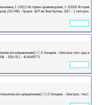
 экономика, 1-230113 Историко-архивоведение, 1-210301 История
р. (30,3 Мб). – Гродно : ГрГУ им. Янки Купалы, 2017. – 1 электрон.
Электронное издание
ии (по направлениям)" / С. Л. Гончаров. – Электрон.текст.дан. и
26306. – 2016-812. – 4141609773.
Электронное издание
ологии (по направлениям)" / С. Л. Гончаров. – Электрон., текст.