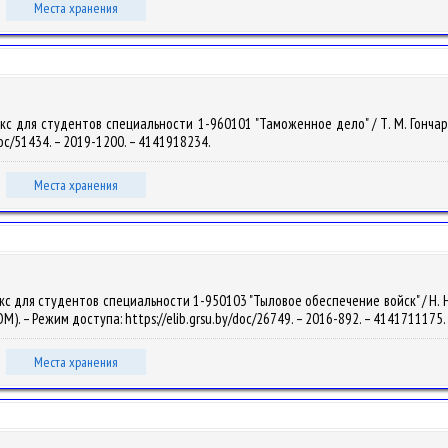
Места хранения
с для студентов специальности 1-960101 "Таможенное дело" / Т. М. Гончар. – 
/doc/51434. – 2019-1200. – 4141918234.
Места хранения
 для студентов специальности 1-950103 "Тыловое обеспечение войск" / Н. Н. Го
OM). – Режим доступа: https://elib.grsu.by/doc/26749. – 2016-892. – 4141711175.
Места хранения