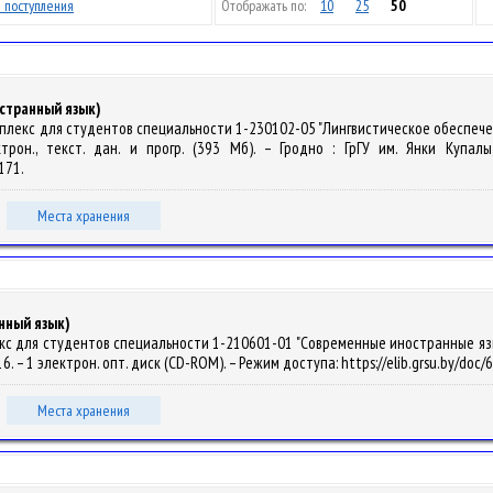
 поступления
Отображать по:
10
25
50
странный язык)
мплекс для студентов специальности 1-230102-05 "Лингвистическое обеспеч
трон., текст. дан. и прогр. (393 Мб). – Гродно : ГрГУ им. Янки Купал
1171.
Места хранения
нный язык)
кс для студентов специальности 1-210601-01 "Современные иностранные языки
016. – 1 электрон. опт. диск (CD-ROM). – Режим доступа: https://elib.grsu.by/doc
Места хранения