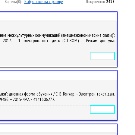
Корзина
(0):
Выбрать все на странице
Документов:
2418
ение межкультурных коммуникаций (внешнеэкономические связи)";
ы, 2017. – 1 электрон. опт. диск (CD-ROM). – Режим доступа:
Электронное издание
"; дневная форма обучения / С. В. Гончар. – Электрон.текст.дан.
/69486. – 2015-492. – 4141606272.
Электронное издание