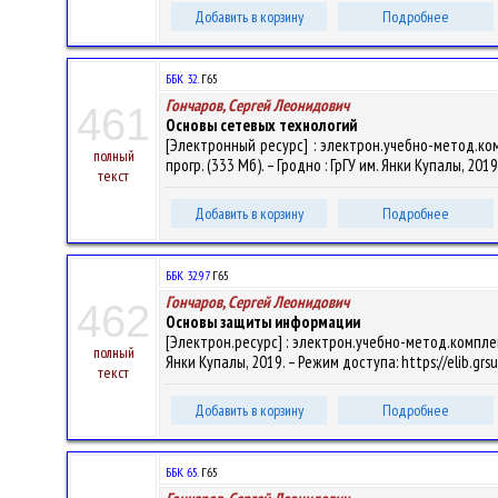
Добавить в корзину
Подробнее
ББК 32.
Г65
Гончаров, Сергей Леонидович
461
Основы сетевых технологий
[Электронный ресурс] : электрон.учебно-метод.ком
полный
прогр. (333 Мб). – Гродно : ГрГУ им. Янки Купалы, 201
текст
Добавить в корзину
Подробнее
ББК 32.97
Г65
Гончаров, Сергей Леонидович
462
Основы защиты информации
[Электрон.ресурс] : электрон.учебно-метод.комплекс
полный
Янки Купалы, 2019. – Режим доступа: https://elib.gr
текст
Добавить в корзину
Подробнее
ББК 65.
Г65