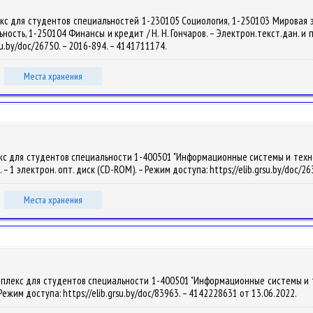
екс для студентов специальностей 1-230105 Социология, 1-250103 Мировая
ть, 1-250104 Финансы и кредит / Н. Н. Гончаров. – Электрон.текст.дан. и прог
su.by/doc/26750. – 2016-894. – 4141711174.
Места хранения
с для студентов специальности 1-400501 "Информационные системы и технолог
6. – 1 электрон. опт. диск (CD-ROM). – Режим доступа: https://elib.grsu.by/doc/
Места хранения
плекс для студентов специальности 1-400501 "Информационные системы и техн
– Режим доступа: https://elib.grsu.by/doc/83963. – 4142228631 от 13.06.2022.