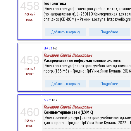
458
Геополитика
[Электрон.ресурс] : электрон.учебно-метод.компл
(по направлениям), 1-250110 Коммерческая деятельнос
полный
опт. диск (CD-ROM). – Режим доступа: https://elib.gr
текст
Добавить в корзину
Подробнее
ББК 22.
Г65
Гончаров, Сергей Леонидович
459
Распределенные информационные системы
[Электрон.ресурс] : электрон.учебно-метод.комплек
полный
прогр. (183 Мб). – Гродно : ГрГУ им. Янки Купалы, 201
текст
Добавить в корзину
Подробнее
32.973
К63
Гончаров, Сергей Леонидович
460
Компьютерные сети (ЦУМК)
[Электронный ресурс] : электрон.учебно-метод.ком
полный
дан. и прогр. – Гродно : ГрГУ им. Янки Купалы, 2022. 
текст