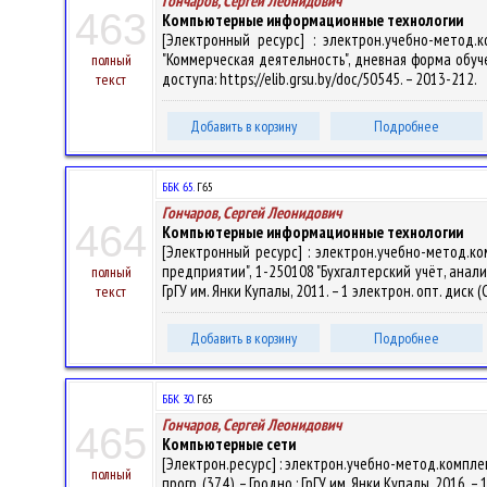
Гончаров, Сергей Леонидович
463
Компьютерные информационные технологии
[Электронный ресурс] : электрон.учебно-метод.
"Коммерческая деятельность", дневная форма обучения
полный
доступа: https://elib.grsu.by/doc/50545. – 2013-212.
текст
Добавить в корзину
Подробнее
ББК 65.
Г65
Гончаров, Сергей Леонидович
464
Компьютерные информационные технологии
[Электронный ресурс] : электрон.учебно-метод.к
предприятии", 1-250108 "Бухгалтерский учёт, анализ 
полный
ГрГУ им. Янки Купалы, 2011. – 1 электрон. опт. диск 
текст
Добавить в корзину
Подробнее
ББК 30.
Г65
Гончаров, Сергей Леонидович
465
Компьютерные сети
[Электрон.ресурс] : электрон.учебно-метод.комплек
полный
прогр. (374). – Гродно : ГрГУ им. Янки Купалы, 2016. 