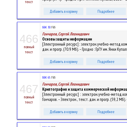
текст
Добавить в корзину
Подробнее
ББК 30.
Г65
Гончаров, Сергей Леонидович
466
Основы защиты информации
[Электронный ресурс] : электрон.учебно-метод.ком
полный
дан. и прогр. (70.9 Мб). – Гродно : ГрГУ им. Янки Куп
текст
Добавить в корзину
Подробнее
ББК 65.
Г65
Гончаров, Сергей Леонидович
467
Криптография и защита коммерческой информа
[Электронный ресурс] : электрон.учебно-метод.к
полный
Гончаров. – Электрон., текст. дан. и прогр. (59,2 Мб)
текст
Добавить в корзину
Подробнее