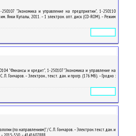
1-250107 "Экономика и управление на предприятии", 1-250110
У им. Янки Купалы, 2011. – 1 электрон. опт. диск (CD-ROM). – Режим
Электронное издание
0104 "Финансы и кредит", 1-250107 "Экономика и управление на
. Гончаров. – Электрон., текст. дан. и прогр. (176 Мб). – Гродно :
Электронное издание
ии (по направлениям)" / С. Л. Гончаров. – Электрон.текст.дан. и
9. – 2015-530. – 4141607888.