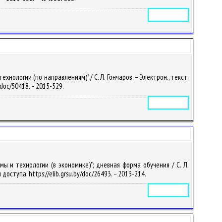
Электронное издание
ологии (по направлениям)" / С. Л. Гончаров. – Электрон., текст.
y/doc/50418. – 2015-529.
Электронное издание
 и технологии (в экономике)"; дневная форма обучения / С. Л.
м доступа: https://elib.grsu.by/doc/26493. – 2013-214.
Электронное издание