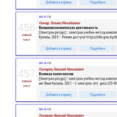
Добавить в корзину
Подробнее
ББК 65.
Г65
Гончар, Татьяна Михайловна
456
Внешнеэкономическая деятельность
[Электрон.ресурс] : электрон.учебно-метод.комплек
полный
Купалы, 2019. – Режим доступа: https://elib.grsu.by
текст
Добавить в корзину
Подробнее
ББК 66.
Г65
Гончаров, Николай Николаевич
457
Военная политология
[Электрон.ресурс] : электрон.учебно-метод.комплекс
полный
им. Янки Купалы, 2017. – 1 электрон. опт. диск (CD-R
текст
Добавить в корзину
Подробнее
ББК 66.
Г65
Гончаров, Николай Николаевич