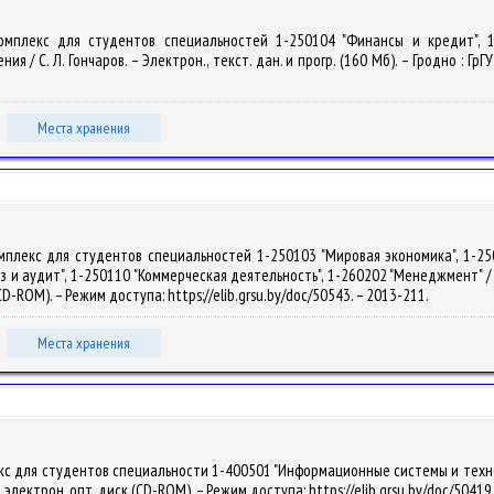
комплекс для студентов специальностей 1-250104 "Финансы и кредит", 
 / С. Л. Гончаров. – Электрон., текст. дан. и прогр. (160 Мб). – Гродно : ГрГ
Места хранения
омплекс для студентов специальностей 1-250103 "Мировая экономика", 1-25
и аудит", 1-250110 "Коммерческая деятельность", 1-260202 "Менеджмент" / С. Л
(CD-ROM). – Режим доступа: https://elib.grsu.by/doc/50543. – 2013-211.
Места хранения
с для студентов специальности 1-400501 "Информационные системы и технолог
– 1 электрон. опт. диск (CD-ROM). – Режим доступа: https://elib.grsu.by/doc/5041