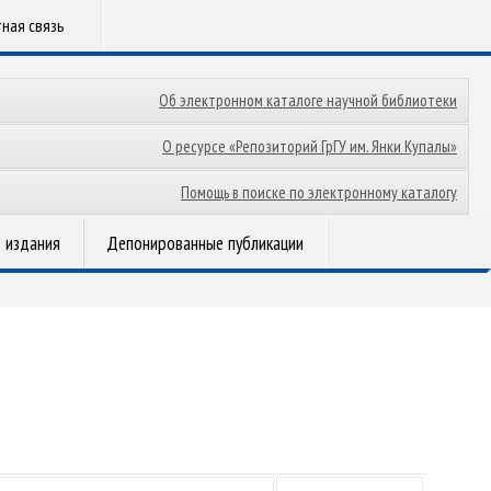
ная связь
Об электронном каталоге научной библиотеки
О ресурсе «Репозиторий ГрГУ им. Янки Купалы»
Помощь в поиске по электронному каталогу
 издания
Депонированные публикации