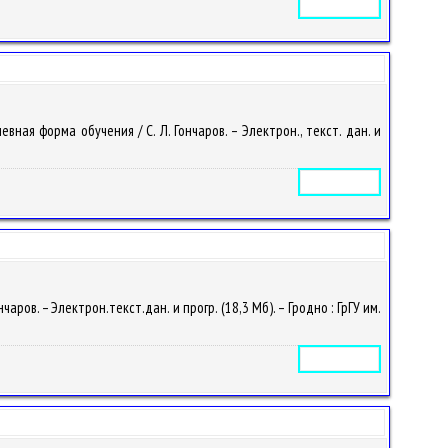
Электронное издание
ая форма обучения / С. Л. Гончаров. – Электрон., текст. дан. и
Электронное издание
ов. – Электрон.текст.дан. и прогр. (18,3 Мб). – Гродно : ГрГУ им.
Электронное издание