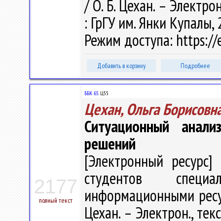
/ О. Б. Цехан. – Электрон
: ГрГУ им. Янки Купалы, 
Режим доступа: https://e
Добавить в корзину
Подробнее
ББК 65.
Ц55
Цехан, Ольга Борисовн
Ситуационный анали
решений
[Электронный ресурс] 
студентов специа
2177
информационными ресур
полный текст
Цехан. – Электрон., текс