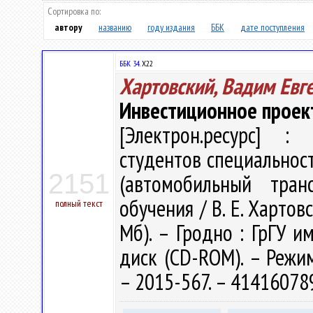
Сортировка по:
автору
названию
году издания
ББК
дате поступления
ББК 34.
Х22
Хартовский, Вадим Евг
Инвестиционное проек
[Электрон.ресурс] : 
студентов специальност
2151
(автомобильный тран
обучения / В. Е. Хартовс
полный текст
Мб). – Гродно : ГрГУ им
диск (CD-ROM). – Режим 
– 2015-567. – 41416078