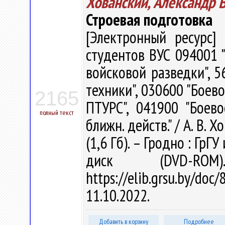
Хованский, Александр 
Строевая подготовка
[Электронный ресурс] 
студентов ВУС 094001 
войсковой разведки", 5
техники", 030600 "Боев
2165
ПТУРС", 041900 "Боев
полный текст
ближн. действ." / А. В. Х
(1,6 Гб). – Гродно : ГрГУ
диск (DVD-R
https://elib.grsu.by/d
11.10.2022.
Добавить в корзину
Подробнее