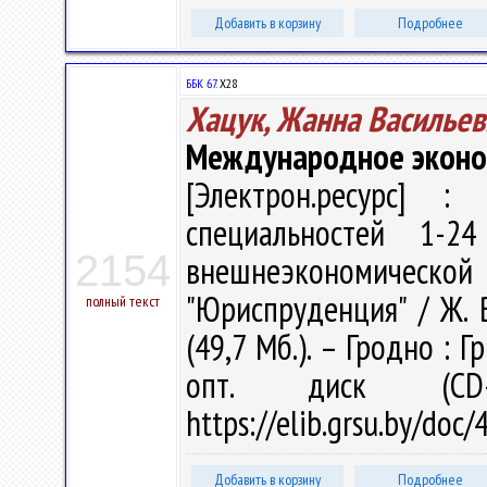
Добавить в корзину
Подробнее
ББК 67.
Х28
Хацук, Жанна Васильев
Международное эконо
[Электрон.ресурс] : 
специальностей 1-2
2154
внешнеэкономичес
"Юриспруденция" / Ж. В
полный текст
(49,7 Мб.). – Гродно : 
опт. диск (CD
https://elib.grsu.by/do
Добавить в корзину
Подробнее