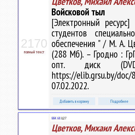
Цветков, Михаил Алекс
Войсковой тыл
[Электронный ресурс] 
студентов специальн
2170
обеспечения " / М. А. Ц
(288 Мб). – Гродно : Гр
полный текст
опт. диск (DV
https://elib.grsu.by/d
07.02.2022.
Добавить в корзину
Подробнее
ББК 68.
Ц27
Цветков, Михаил Алекс