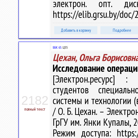
электрон. опт. ди
https://elib.grsu.by/doc
Добавить в корзину
Подробнее
ББК 65.
Ц55
Цехан, Ольга Борисовн
Исследование операци
[Электрон.ресурс] : 
студентов специальн
2182
системы и технологии (
/ О. Б. Цехан. – Электрон
полный текст
ГрГУ им. Янки Купалы, 2
Режим доступа: https:/