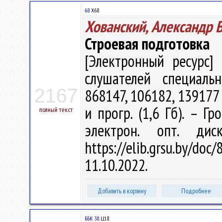
68
Х68
Хованский, Александр 
Строевая подготовка
[Электронный ресурс] 
слушателей специаль
2167
868147, 106182, 139177 /
и прогр. (1,6 Гб). – Г
полный текст
электрон. опт. ди
https://elib.grsu.by/d
11.10.2022.
Добавить в корзину
Подробнее
ББК 38.
Ц18