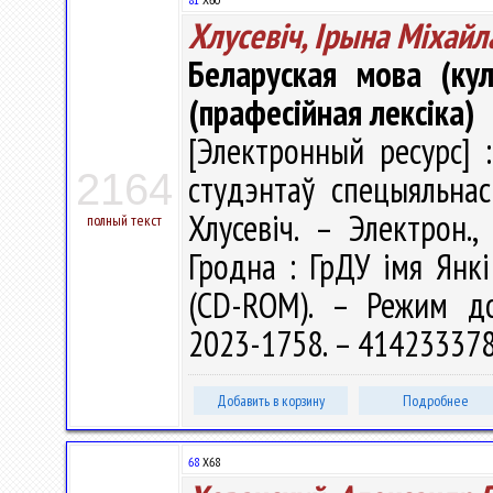
Хлусевіч, Ірына Міхайл
Беларуская мова (ку
(прафесійная лексіка)
[Электронный ресурс] 
2164
студэнтаў спецыяльнас
Хлусевіч. – Электрон.
полный текст
Гродна : ГрДУ імя Янкі
(CD-ROM). – Режим дост
2023-1758. – 414233378
Добавить в корзину
Подробнее
68
Х68