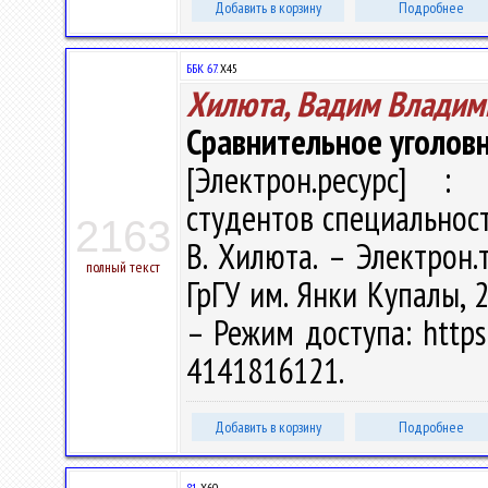
Добавить в корзину
Подробнее
ББК 67.
Х45
Хилюта, Вадим Владим
Сравнительное уголов
[Электрон.ресурс] : 
студентов специальност
2163
В. Хилюта. – Электрон.т
полный текст
ГрГУ им. Янки Купалы, 2
– Режим доступа: https:
4141816121.
Добавить в корзину
Подробнее
81
Х60