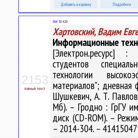
Добавить в корзину
Подробнее
ББК 30.
Х20
Хартовский, Вадим Евг
Информационные техн
[Электрон.ресурс] : 
студентов специал
технологии высоко
2153
материалов"; дневная ф
полный текст
Шушкевич, А. Т. Павловс
Мб). – Гродно : ГрГУ им
диск (CD-ROM). – Режим 
– 2014-304. – 41415047