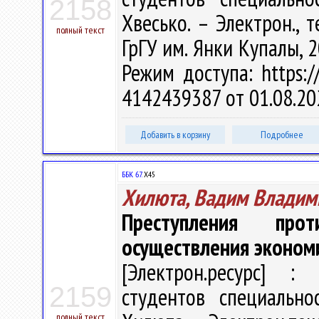
2158
Хвесько. – Электрон., т
полный текст
ГрГУ им. Янки Купалы, 2
Режим доступа: https://
4142439387 от 01.08.20
Добавить в корзину
Подробнее
ББК 67.
Х45
Хилюта, Вадим Владим
Преступления про
осуществления эконом
[Электрон.ресурс] : 
2159
студентов специально
полный текст