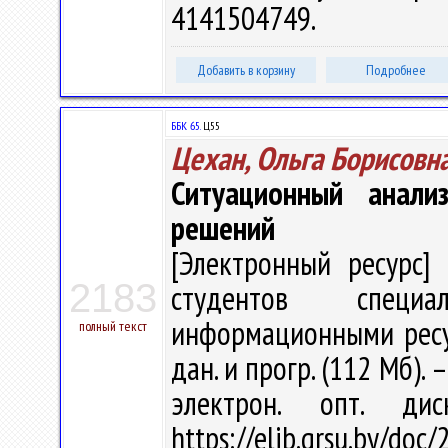
4141504749.
Добавить в корзину
Подробнее
ББК 65.
Ц55
Цехан, Ольга Борисовн
Ситуационный анали
решений
[Электронный ресурс] 
2183
студентов специа
информационными ресурс
полный текст
дан. и прогр. (112 Мб). 
электрон. опт. ди
https://elib.grsu.by/doc