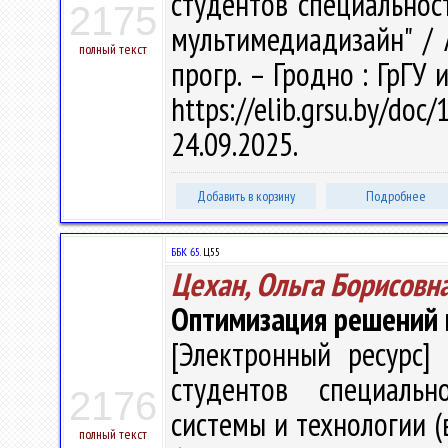
студентов специальнос
2175
мультимедиадизайн" / А
полный текст
прогр. – Гродно : ГрГУ 
https://elib.grsu.by/d
24.09.2025.
Добавить в корзину
Подробнее
ББК 65.
Ц55
Цехан, Ольга Борисовн
Оптимизация решений 
[Электронный ресурс] 
студентов специальн
2176
системы и технологии (
полный текст