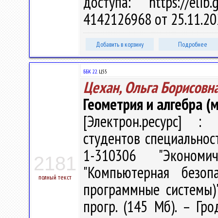
доступа: https://eli
4142126968 от 25.11.20
Добавить в корзину
Подробнее
ББК 22.
Ц55
Цехан, Ольга Борисовн
Геометрия и алгебра (
[Электрон.ресурс] : 
студентов специальнос
1-310306 "Экономич
2181
"Компьютерная безоп
полный текст
программные системы)" 
прогр. (145 Мб). – Гро