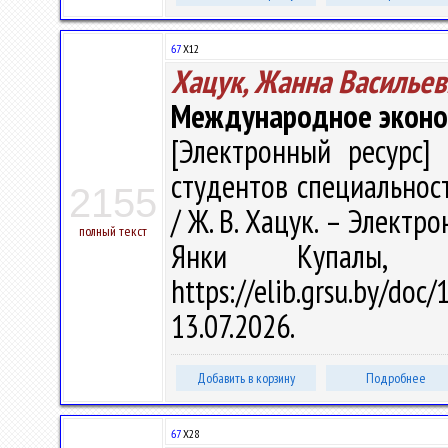
67
Х12
Хацук, Жанна Васильев
Международное эконо
[Электронный ресурс] 
студентов специальнос
2155
/ Ж. В. Хацук. – Электрон
полный текст
Янки Купалы, 
https://elib.grsu.by/d
13.07.2026.
Добавить в корзину
Подробнее
67
Х28