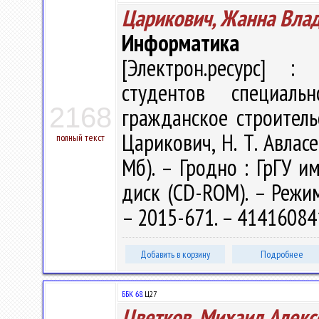
Царикович, Жанна Вла
Информатика
[Электрон.ресурс] : 
студентов специал
2168
гражданское строитель
Царикович, Н. Т. Авласе
полный текст
Мб). – Гродно : ГрГУ им
диск (CD-ROM). – Режим 
– 2015-671. – 41416084
Добавить в корзину
Подробнее
ББК 68.
Ц27
Цветков, Михаил Алекс