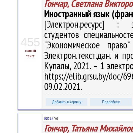
Гончар, Светлана Виктор
Иностранный язык (франц
[Электрон.ресурс] : э
студентов специальност
455
"Экономическое право"
полный
Электрон.текст.дан. и пр
текст
Купалы, 2021. – 1 электро
https://elib.grsu.by/do
09.02.2021.
Добавить в корзину
Подробнее
ББК 65.
Г65
Гончар, Татьяна Михайло