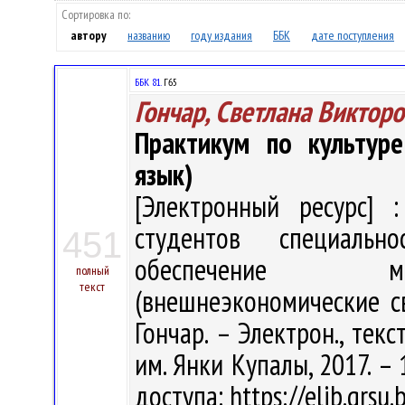
Сортировка по:
автору
названию
году издания
ББК
дате поступления
ББК 81.
Г65
Гончар, Светлана Виктор
Практикум по культур
язык)
[Электронный ресурс] :
студентов специально
451
обеспечение ме
полный
текст
(внешнеэкономические св
Гончар. – Электрон., текст
им. Янки Купалы, 2017. – 
доступа: https://elib.grs