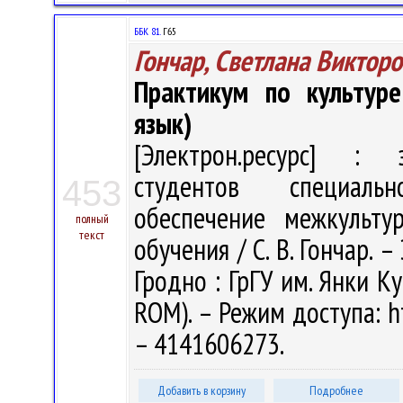
ББК 81.
Г65
Гончар, Светлана Виктор
Практикум по культур
язык)
[Электрон.ресурс] : э
студентов специальн
453
обеспечение межкульту
полный
текст
обучения / С. В. Гончар. –
Гродно : ГрГУ им. Янки Ку
ROM). – Режим доступа: ht
– 4141606273.
Добавить в корзину
Подробнее