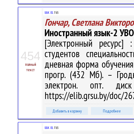
ББК 81.
Г65
Гончар, Светлана Виктор
Иностранный язык-2 УВО
[Электронный ресурс] :
студентов специальнос
454
дневная форма обучения / 
полный
текст
прогр. (432 Мб). – Грод
электрон. опт. дис
https://elib.grsu.by/doc/
Добавить в корзину
Подробнее
ББК 81.
Г65