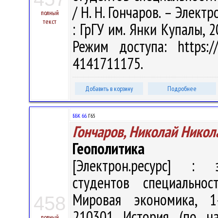
/ Н. Н. Гончаров. – Электр
полный
текст
: ГрГУ им. Янки Купалы, 2
Режим доступа: https://
4141711175.
Добавить в корзину
Подробнее
ББК 66.
Г65
Гончаров, Николай Никол
Геополитика
[Электрон.ресурс] : э
студентов специальнос
Мировая экономика, 1-
458
210301 История (по на
полный