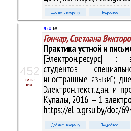
Добавить в корзину
Подробнее
ББК 81.
Г65
Гончар, Светлана Виктор
Практика устной и письм
[Электрон.ресурс] : э
студентов специаль
452
иностранные языки"; дне
полный
текст
Электрон.текст.дан. и пр
Купалы, 2016. – 1 электро
https://elib.grsu.by/doc/
Добавить в корзину
Подробнее