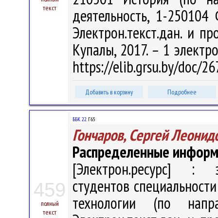
текст
деятельность, 1-250104 
Электрон.текст.дан. и про
Купалы, 2017. – 1 электро
https://elib.grsu.by/doc/
Добавить в корзину
Подробнее
ББК 22.
Г65
Гончаров, Сергей Леонид
Распределенные информ
[Электрон.ресурс] : э
студентов специальност
459
технологии (по напр
полный
текст