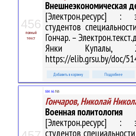
Внешнеэкономическая д
[Электрон.ресурс] : э
456
студентов специальност
полный
Гончар. – Электрон.текст.да
текст
Янки Купалы, 
https://elib.grsu.by/doc/
Добавить в корзину
Подробнее
ББК 66.
Г65
Гончаров, Николай Никол
Военная политология
[Электрон.ресурс] : э
студентов специальности
457