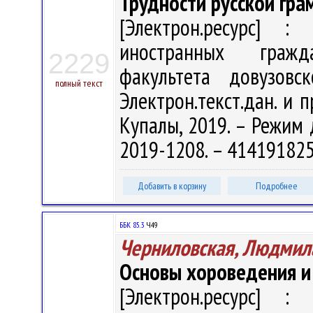
Трудности русской гра
[Электрон.ресурс] : 
иностранных гражд
2229
факультета довузовс
полный текст
Электрон.текст.дан. и п
Купалы, 2019. – Режим д
2019-1208. – 41419182
Добавить в корзину
Подробнее
ББК 85.3
Ч49
Черниловская, Людмил
Основы хороведения и
[Электрон.ресурс] : 