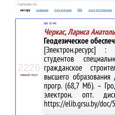
Сортировка по:
автору
названию
году издания
ББК
дате поступления
ББК 38.
Ч45
Черкас, Лариса Анатол
Геодезическое обеспеч
[Электрон.ресурс] : 
студентов специал
2226
гражданское строите
высшего образования / 
полный текст
прогр. (68,7 Мб). – Гр
электрон. опт. ди
https://elib.grsu.by/doc