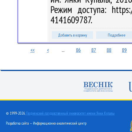
Режим доступа: https:/
4141609787.
Добавить в корзину
Подробнее
<<
<
...
86
87
88
89
© 1999-2026,
Гродненский государственный университет имени Янки Купалы
Разработка сайта — Информационно-аналитический центр