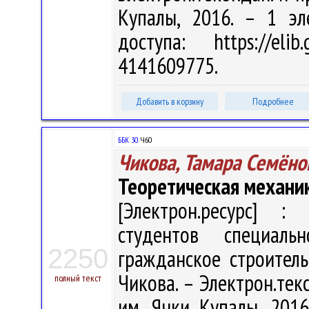
Купалы, 2016. – 1 эл
доступа: https://eli
4141609775.
Добавить в корзину
Подробнее
ББК 30.
Ч60
Чикова, Тамара Семёно
Теоретическая механи
[Электрон.ресурс] : 
студентов специал
2250
гражданское строитель
Чикова. – Электрон.текст
полный текст
им. Янки Купалы, 2016