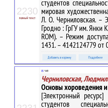
студентов специальнос
2230
мировая художественна
Л. О. Черниловская. – Э
полный текст
Гродно : ГрГУ им. Янки К
ROM). – Режим доступа: 
1431. – 4142124779 от 
Добавить в корзину
Подробнее
85
Ч49
Черниловская, Людмил
Основы хороведения и
[Электронный ресурс] 
студентов специаль