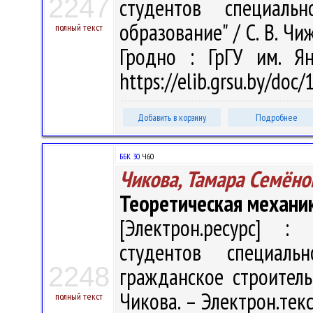
2247
студентов специальн
образование" / С. В. Чиж
полный текст
Гродно : ГрГУ им. Я
https://elib.grsu.by/doc
Добавить в корзину
Подробнее
ББК 30.
Ч60
Чикова, Тамара Семёно
Теоретическая механи
[Электрон.ресурс] : 
студентов специал
2248
гражданское строитель
Чикова. – Электрон.текст
полный текст