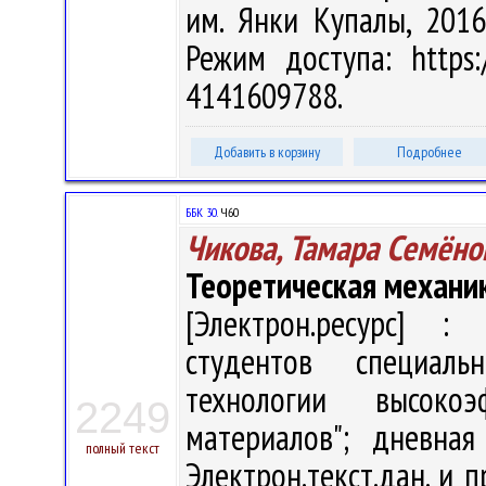
им. Янки Купалы, 2016
Режим доступа: https:/
4141609788.
Добавить в корзину
Подробнее
ББК 30.
Ч60
Чикова, Тамара Семёно
Теоретическая механи
[Электрон.ресурс] : 
студентов специал
технологии высоко
2249
материалов"; дневна
полный текст
Электрон.текст.дан. и п