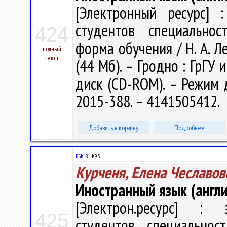
[Электронный ресурс] :
студентов специальнос
424
форма обучения / Н. А. Ле
полный
текст
(44 Мб). – Гродно : ГрГУ 
диск (CD-ROM). – Режим до
2015-388. – 4141505412.
Добавить в корзину
Подробнее
ББК 81.
К93
Курченя, Елена Чеславов
Иностранный язык (англи
[Электрон.ресурс] : э
425
студентов специальнос