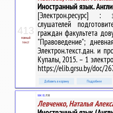
Иностранный язык. Англи
[Электрон.ресурс] : э
слушателей подготовит
413
граждан факультета дов
полный
"Правоведение"; дневна
текст
Электрон.текст.дан. и про
Купалы, 2015. – 1 электро
https://elib.grsu.by/doc/
Добавить в корзину
Подробнее
ББК 81.
Л38
Левченко, Наталья Алекс
Иностранный язык (Англ