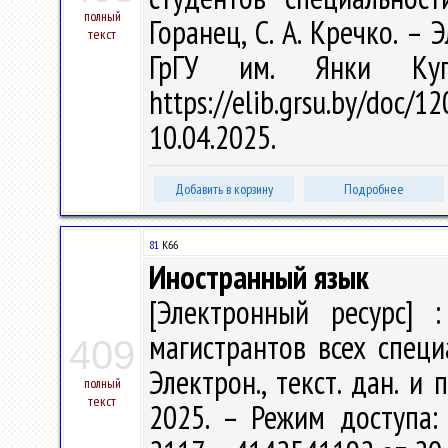
полный
Горанец, С. А. Кречко. – Э
текст
ГрГУ им. Янки Куп
https://elib.grsu.by/do
10.04.2025.
Добавить в корзину
Подробнее
81
К66
Иностранный язык
[Электронный ресурс] :
магистрантов всех специа
409
Электрон., текст. дан. и 
полный
текст
2025. – Режим доступа: h