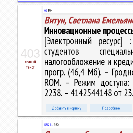
65
В54
Витун, Светлана Емельян
Инновационные процесс
[Электронный ресурс] :
студентов специаль
403
налогообложение и кредит" 
полный
текст
прогр. (46,4 Мб). – Гродн
ROM. – Режим доступа: ht
2238. – 4142544148 от 23
Добавить в корзину
Подробнее
ББК 81.
Я60