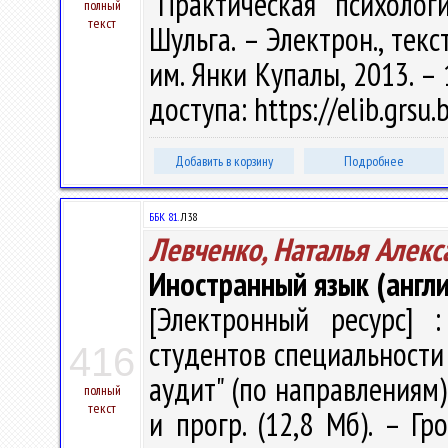
"Практическая психолог
полный
текст
Шульга. – Электрон., текст
им. Янки Купалы, 2013. – 
доступа: https://elib.grsu
Добавить в корзину
Подробнее
ББК 81.
Л38
Левченко, Наталья Алекс
Иностранный язык (англи
[Электронный ресурс] :
студентов специальности 
416
аудит" (по направлениям) /
полный
текст
и прогр. (12,8 Мб). – Гр