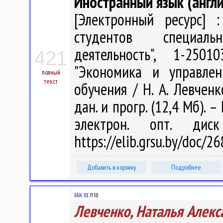
Иностранный язык (англи
[Электронный ресурс] :
студентов специаль
деятельность", 1-250
421
"Экономика и управлен
полный
текст
обучения / Н. А. Левченко
дан. и прогр. (12,4 Мб). –
электрон. опт. дис
https://elib.grsu.by/doc/2
Добавить в корзину
Подробнее
ББК 81.
Л38
Левченко, Наталья Алекс