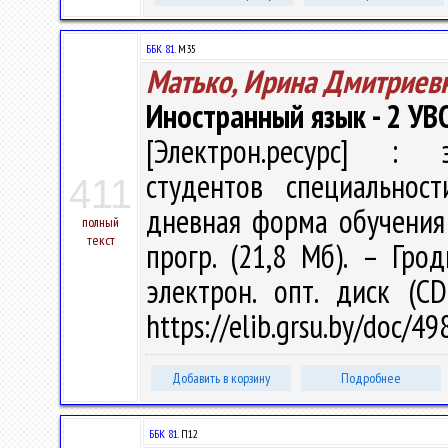
ББК 81.
М35
Матько, Ирина Дмитриев
Иностранный язык - 2 УВО
[Электрон.ресурс] : э
студентов специальнос
411
дневная форма обучения /
полный
текст
прогр. (21,8 Мб). – Гро
электрон. опт. диск (C
https://elib.grsu.by/doc/4
Добавить в корзину
Подробнее
ББК 81.
П12