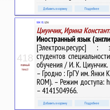
Добавить в корзину
Подробнее
ББК 81.
Ц56
Циунчик, Ирина Констант
Иностранный язык (англи
[Электрон.ресурс] : э
студентов специальности
418
обучения / И. К. Циунчик. 
полный
текст
– Гродно : ГрГУ им. Янки К
ROM). – Режим доступа: ht
– 4141504966.
Добавить в корзину
Подробнее