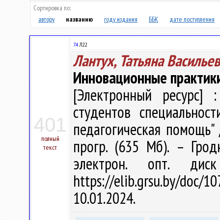
Сортировка по:
автору
названию
году издания
ББК
дате поступления
74
Л22
Лантух, Татьяна Василье
Инновационные практики
[Электронный ресурс] :
студентов специальност
401
педагогическая помощь" / 
полный
прогр. (635 Мб). – Грод
текст
электрон. опт. дис
https://elib.grsu.by/do
10.01.2024.