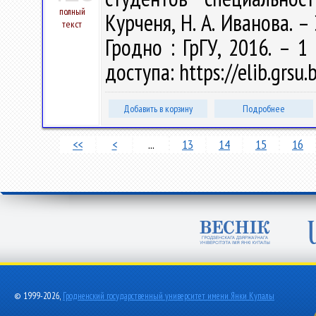
полный
Курченя, Н. А. Иванова. – 
текст
Гродно : ГрГУ, 2016. – 1
доступа: https://elib.grs
Добавить в корзину
Подробнее
<<
<
...
13
14
15
16
© 1999-2026,
Гродненский государственный университет имени Янки Купалы