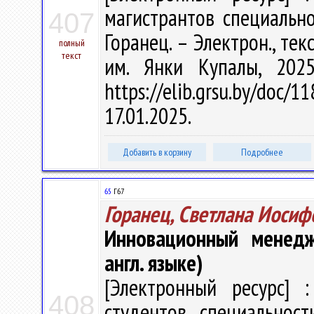
магистрантов специально
407
Горанец. – Электрон., текс
полный
текст
им. Янки Купалы, 202
https://elib.grsu.by/do
17.01.2025.
Добавить в корзину
Подробнее
65
Г67
Горанец, Светлана Иосиф
Инновационный менедж
англ. языке)
[Электронный ресурс] :
408
студентов специальност