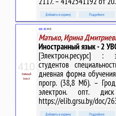
2117. – 4142541192 от 20
Добавить в корзину
Подробнее
ББК 80.
М35
Матько, Ирина Дмитриев
Иностранный язык - 2 УВ
[Электрон.ресурс] : э
студентов специальнос
410
дневная форма обучения /
полный
текст
прогр. (38,8 Мб). – Гро
электрон. опт. дис
https://elib.grsu.by/doc/2
Добавить в корзину
Подробнее