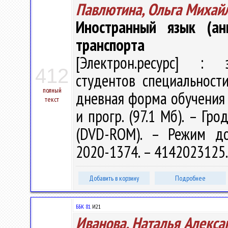
Павлютина, Ольга Михай
Иностранный язык (ан
транспорта
[Электрон.ресурс] : э
412
студентов специальности
полный
дневная форма обучения /
текст
и прогр. (97.1 Мб). – Гро
(DVD-ROM). – Режим дост
2020-1374. – 4142023125
Добавить в корзину
Подробнее
ББК 81.
И21
Иванова, Наталья Алекса