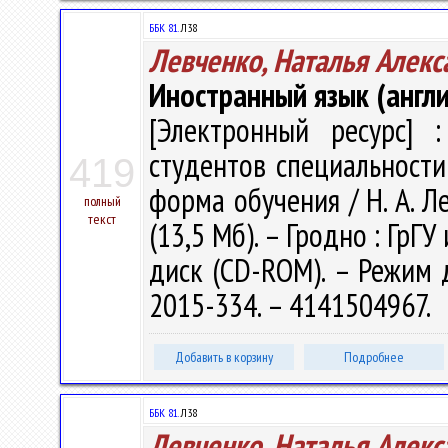
ББК 81.
Л38
Левченко, Наталья Алекс
Иностранный язык (англи
[Электронный ресурс] :
студентов специальности
419
форма обучения / Н. А. Ле
полный
текст
(13,5 Мб). – Гродно : ГрГУ
диск (CD-ROM). – Режим до
2015-334. – 4141504967.
Добавить в корзину
Подробнее
ББК 81.
Л38
Левченко, Наталья Алекс