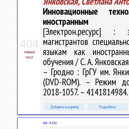
Янковская, Светлана Ант
Инновационные техн
иностранным
[Электрон.ресурс] : э
магистрантов специальн
404
языкам как иностранн
полный
текст
обучения / С. А. Янковская
– Гродно : ГрГУ им. Янки
(DVD-ROM). – Режим дост
2018-1057. – 4141814984
Добавить в корзину
Подробнее
ББК 74.
К56