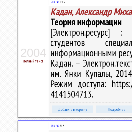
ББК 30.
К13
Кадан, Александр Мих
Теория информации
[Электрон.ресурс] : 
студентов специа
2004
информационными ресур
Кадан. – Электрон.текст
полный текст
им. Янки Купалы, 2014
Режим доступа: https:/
4141504713.
Добавить в корзину
Подробнее
ББК 30.
З17