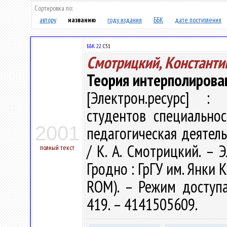
Сортировка по:
автору
названию
году издания
ББК
дате поступления
ББК 22.
С51
Смотрицкий, Константи
Теория интерполирова
[Электрон.ресурс] : 
студентов специально
2001
педагогическая деятель
/ К. А. Смотрицкий. – Э
полный текст
Гродно : ГрГУ им. Янки К
ROM). – Режим доступа: 
419. – 4141505609.