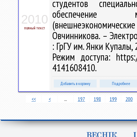
студентов специальн
обеспечение ме
2010
(внешнеэкономические с
полный текст
Овчинникова. – Электрон
: ГрГУ им. Янки Купалы, 
Режим доступа: https:/
4141608410.
Добавить в корзину
Подробнее
<<
<
...
197
198
199
200