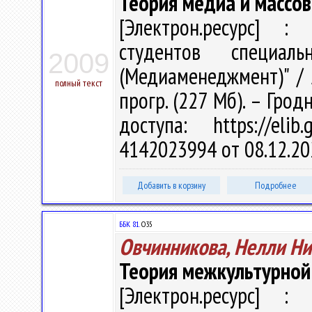
Теория медиа и массо
[Электрон.ресурс] : 
студентов специал
2009
(Медиаменеджмент)" / А
полный текст
прогр. (227 Мб). – Грод
доступа: https://eli
4142023994 от 08.12.20
Добавить в корзину
Подробнее
ББК 81.
О35
Овчинникова, Нелли Н
Теория межкультурной
[Электрон.ресурс] : 