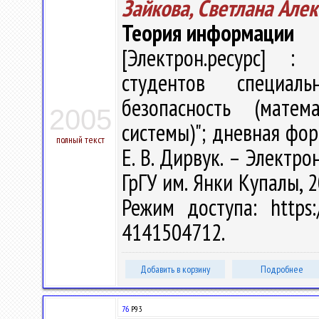
Зайкова, Светлана Але
Теория информации
[Электрон.ресурс] : 
студентов специаль
безопасность (мате
2005
системы)"; дневная форм
полный текст
Е. В. Дирвук. – Электрон
ГрГУ им. Янки Купалы, 2
Режим доступа: https:/
4141504712.
Добавить в корзину
Подробнее
76
Р93