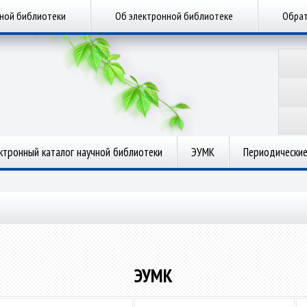
чной библиотеки
Об электронной библиотеке
Обрат
ктронный каталог научной библиотеки
ЭУМК
Периодические
ЭУМК