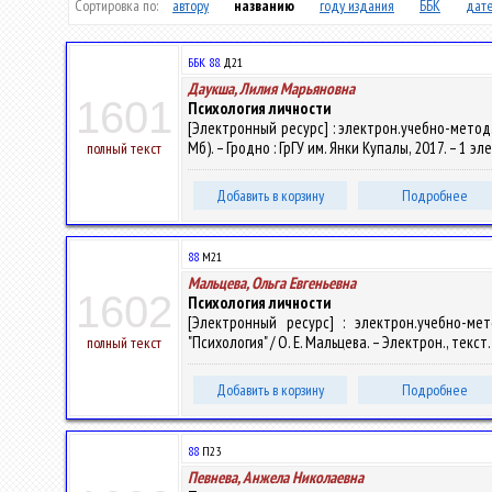
Сортировка по:
автору
названию
году издания
ББК
дате
ББК 88.
Д21
Даукша, Лилия Марьяновна
1601
Психология личности
[Электронный ресурс] : электрон.учебно-метод.
Мб). – Гродно : ГрГУ им. Янки Купалы, 2017. – 1 э
полный текст
Добавить в корзину
Подробнее
88
М21
Мальцева, Ольга Евгеньевна
1602
Психология личности
[Электронный ресурс] : электрон.учебно-ме
"Психология" / О. Е. Мальцева. – Электрон., текст
полный текст
Добавить в корзину
Подробнее
88
П23
Певнева, Анжела Николаевна