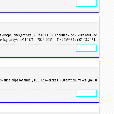
Электронное издание
лигофренопедагогика", 7-07-0114-01 "Специальное и инклюзивное
://elib.grsu.by/doc/110371. – 2024-2051. – 4142439384 от 01.08.2024.
Электронное издание
ное образование" / Н. В. Крюковская. – Электрон., текст. дан. и
Электронное издание