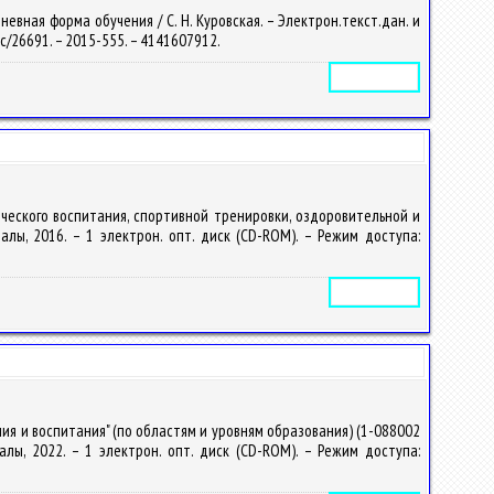
вная форма обучения / С. Н. Куровская. – Электрон.текст.дан. и
/doc/26691. – 2015-555. – 4141607912.
Электронное издание
ческого воспитания, спортивной тренировки, оздоровительной и
упалы, 2016. – 1 электрон. опт. диск (CD-ROM). – Режим доступа:
Электронное издание
ия и воспитания" (по областям и уровням образования) (1-088002
упалы, 2022. – 1 электрон. опт. диск (CD-ROM). – Режим доступа: