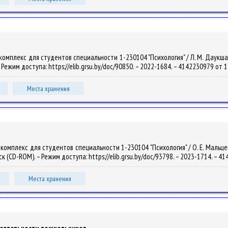
мплекс для студентов специальности 1-230104 "Психология" / Л. М. Даукша. – Эл
– Режим доступа: https://elib.grsu.by/doc/90850. – 2022-1684. – 4142230979 от 
Места хранения
мплекс для студентов специальности 1-230104 "Психология" / О. Е. Мальцева, Р.
иск (CD-ROM). – Режим доступа: https://elib.grsu.by/doc/93798. – 2023-1714. – 
Места хранения