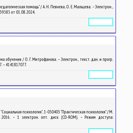
гогическая помощь" / А. Н. Певнева, О. Е. Мальцева. – Электрон.,
2439383 от 01.08.2024.
Электронное издание
обучения / О. Г. Митрофанова. – Электрон., текст. дан. и прогр.
17. – 4141817077.
Электронное издание
Социальная психология", 1-030403 "Практическая психология" / М.
, 2016. – 1 электрон. опт. диск (CD-ROM). – Режим доступа:
Электронное издание