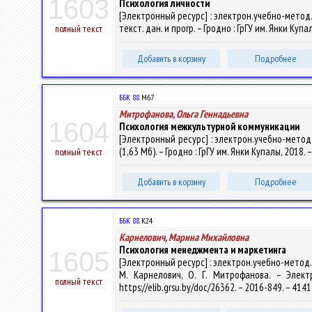
1603
Психология личности
[Электронный ресурс] : электрон.учебно-метод.
текст. дан. и прогр. – Гродно : ГрГУ им. Янки Куп
полный текст
Добавить в корзину
Подробнее
ББК 88.
М67
Митрофанова, Ольга Геннадьевна
1604
Психология межкультурной коммуникации
[Электронный ресурс] : электрон.учебно-метод.
(1,63 Мб). – Гродно : ГрГУ им. Янки Купалы, 2018.
полный текст
Добавить в корзину
Подробнее
ББК 88.
К24
Карнелович, Марина Михайловна
Психология менеджмента и маркетинга
1605
[Электронный ресурс] : электрон.учебно-метод.
М. Карнелович, О. Г. Митрофанова. – Элект
полный текст
https://elib.grsu.by/doc/26362. – 2016-849. – 41