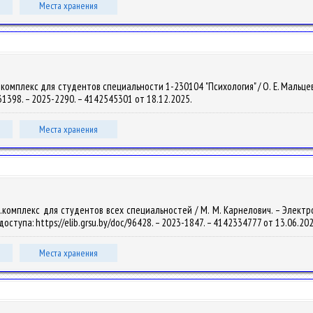
Места хранения
мплекс для студентов специальности 1-230104 "Психология" / О. Е. Мальцева. –
131398. – 2025-2290. – 4142545301 от 18.12.2025.
Места хранения
омплекс для студентов всех специальностей / М. М. Карнелович. – Электрон., 
доступа: https://elib.grsu.by/doc/96428. – 2023-1847. – 4142334777 от 13.06.20
Места хранения