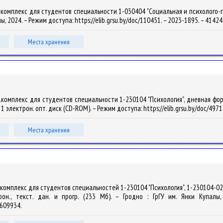
комплекс для студентов специальности 1-030404 "Социальная и психолого-педа
алы, 2024. – Режим доступа: https://elib.grsu.by/doc/110451. – 2023-1895. – 414
Места хранения
комплекс для студентов специальности 1-230104 "Психология", дневная форма 
 – 1 электрон. опт. диск (CD-ROM). – Режим доступа: https://elib.grsu.by/doc/497
Места хранения
комплекс для студентов специальностей 1-230104 "Психология", 1-230104-02 "
рон., текст. дан. и прогр. (233 Мб). – Гродно : ГрГУ им. Янки Купалы
41609934.