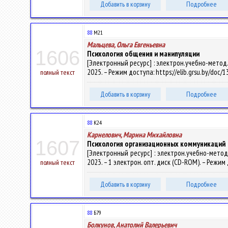
Добавить в корзину
Подробнее
88
М21
Мальцева, Ольга Евгеньевна
1606
Психология общения и манипуляции
[Электронный ресурс] : электрон.учебно-метод.ко
2025. – Режим доступа: https://elib.grsu.by/doc/
полный текст
Добавить в корзину
Подробнее
88
К24
Карнелович, Марина Михайловна
1607
Психология организационных коммуникаций
[Электронный ресурс] : электрон.учебно-метод.к
2023. – 1 электрон. опт. диск (CD-ROM). – Режим 
полный текст
Добавить в корзину
Подробнее
88
Б79
Болкунов, Анатолий Валерьевич