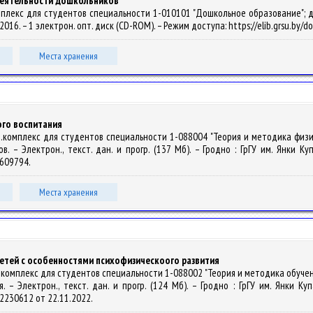
деятельности дошкольников
мплекс для студентов специальности 1-010101 "Дошкольное образование"; дне
ы, 2016. – 1 электрон. опт. диск (CD-ROM). – Режим доступа: https://elib.grsu.by
Места хранения
ого воспитания
д.комплекс для студентов специальности 1-088004 "Теория и методика физи
в. – Электрон., текст. дан. и прогр. (137 Мб). – Гродно : ГрГУ им. Янки К
41609794.
Места хранения
етей с особенностями психофизическоого развития
.комплекс для студентов специальности 1-088002 "Теория и методика обучен
. – Электрон., текст. дан. и прогр. (124 Мб). – Гродно : ГрГУ им. Янки К
142230612 от 22.11.2022.