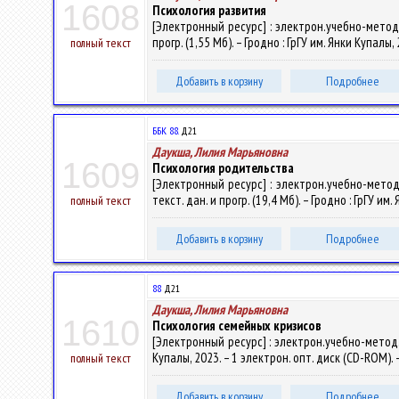
1608
Психология развития
[Электронный ресурс] : электрон.учебно-метод.
прогр. (1,55 Мб). – Гродно : ГрГУ им. Янки Купалы
полный текст
Добавить в корзину
Подробнее
ББК 88.
Д21
Даукша, Лилия Марьяновна
1609
Психология родительства
[Электронный ресурс] : электрон.учебно-метод
текст. дан. и прогр. (19,4 Мб). – Гродно : ГрГУ и
полный текст
Добавить в корзину
Подробнее
88
Д21
Даукша, Лилия Марьяновна
1610
Психология семейных кризисов
[Электронный ресурс] : электрон.учебно-метод.к
Купалы, 2023. – 1 электрон. опт. диск (CD-ROM). 
полный текст
Добавить в корзину
Подробнее