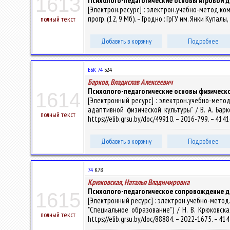
1613
Психолого-педагогические основы игровой 
[Электрон.ресурс] : электрон.учебно-метод.ко
прогр. (12, 9 Мб). – Гродно : ГрГУ им. Янки Купал
полный текст
Добавить в корзину
Подробнее
ББК 74.
Б24
Барков, Владислав Алексеевич
Психолого-педагогические основы физическ
1614
[Электронный ресурс] : электрон.учебно-мето
адаптивной физической культуры" / В. А. Барко
полный текст
https://elib.grsu.by/doc/49910. – 2016-799. – 41
Добавить в корзину
Подробнее
74
К78
Крюковская, Наталья Владимировна
Психолого-педагогическое сопровождение д
1615
[Электронный ресурс] : электрон.учебно-метод
"Специальное образование") / Н. В. Крюковская
полный текст
https://elib.grsu.by/doc/88884. – 2022-1675. – 4