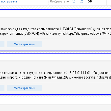
 поступления
Отображать по:
10
25
50
комплекс для студентов специальности 1-230104 "Психология", дневная форма 
лектрон. опт. диск (DVD-ROM). – Режим доступа: https://elib.grsu.by/doc/49794. 
Места хранения
тод.комплекс для студентов специальностей 6-05-01114-01 "Социально-п
. дан. и прогр. – Гродно : ГрГУ им. Янки Купалы, 2025. – Режим доступа: https://
Места хранения