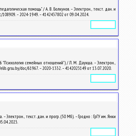
гогическая помощь" / А. В. Болкунов. – Электрон., текст. дан. и
/doc/108909. – 2024-1949. – 4142437802 от 09.04.2024.
Электронное издание
 "Психология семейных отношений") / Л. М. Даукша. – Электрон.,
//elib.grsu.by/doc/61967. – 2020-1332. – 4142023149 от 13.07.2020.
Электронное издание
Электрон., текст. дан. и прогр. (50 Мб). – Гродно : ГрГУ им. Янки
05.04.2023.
Электронное издание