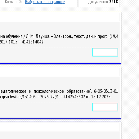
Корзина
(0):
Выбрать все на странице
Документов:
2418
обучения / Л. М. Даукша. – Электрон., текст. дан. и прогр. (19,4
– 2017-1015. – 4141814042.
Электронное издание
едагогическое и психологическое образование", 6-05-0313-01
elib.grsu.by/doc/131405. – 2025-2291. – 4142545302 от 18.12.2025.
Электронное издание