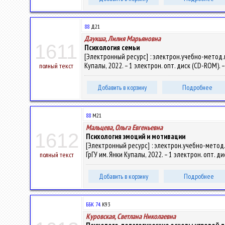
88
Д21
Даукша, Лилия Марьяновна
1611
Психология семьи
[Электронный ресурс] : электрон.учебно-метод.ко
Купалы, 2022. – 1 электрон. опт. диск (CD-ROM). 
полный текст
Добавить в корзину
Подробнее
88
М21
Мальцева, Ольга Евгеньевна
1612
Психология эмоций и мотивации
[Электронный ресурс] : электрон.учебно-метод.ко
ГрГУ им. Янки Купалы, 2022. – 1 электрон. опт. д
полный текст
Добавить в корзину
Подробнее
ББК 74.
К93
Куровская, Светлана Николаевна