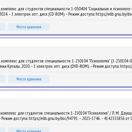
комплекс для студентов специальности 1-030404 "Социальная и психолого-педа
, 2024. – 1 электрон. опт. диск (CD-ROM). – Режим доступа: https://elib.grsu.by
Места хранения
.комплекс для студентов специальности 1-230104 "Психология" (1-230104-06
м. Янки Купалы, 2020. – 1 электрон. опт. диск (DVD-ROM). – Режим доступа: https:
Места хранения
омплекс для студентов специальности 1-230104 "Психология" / Л. М. Даукша. – 
– Режим доступа: https://elib.grsu.by/doc/94791. – 2023-1746. – 4142333856 от 
Места хранения