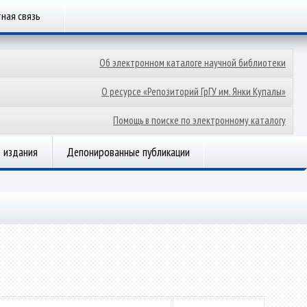
ная связь
Об электронном каталоге научной библиотеки
О ресурсе «Репозиторий ГрГУ им. Янки Купалы»
Помощь в поиске по электронному каталогу
 издания
Депонированные публикации