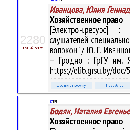
Иванцова, Юлия Генна
Хозяйственное право
[Электрон.ресурс] : 
2280
слушателей специально
волокон" / Ю. Г. Иванцов
полный текст
– Гродно : ГрГУ им. 
https://elib.grsu.by/do
Добавить в корзину
Подробнее
67
Б75
Бодяк, Наталия Евгень
Хозяйственное право