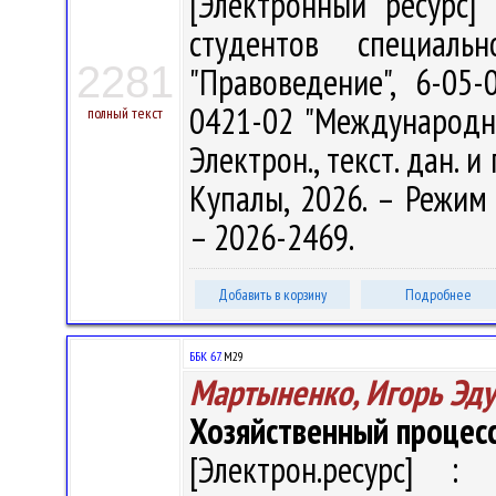
[Электронный ресурс] 
студентов специаль
2281
"Правоведение", 6-05-
0421-02 "Международное
полный текст
Электрон., текст. дан. и
Купалы, 2026. – Режим д
– 2026-2469.
Добавить в корзину
Подробнее
ББК 67.
М29
Мартыненко, Игорь Эд
Хозяйственный процес
[Электрон.ресурс] : 