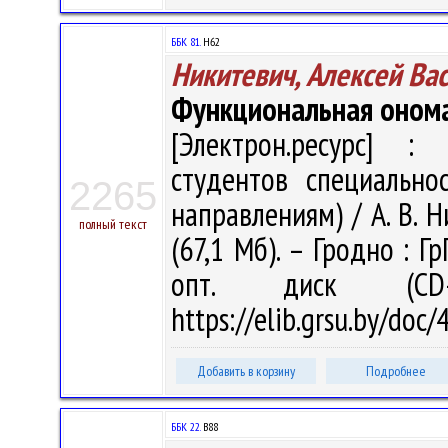
ББК 81.
Н62
Никитевич, Алексей Ва
Функциональная оном
[Электрон.ресурс] : 
студентов специально
2265
направлениям) / А. В. Н
полный текст
(67,1 Мб). – Гродно : Г
опт. диск (CD
https://elib.grsu.by/doc
Добавить в корзину
Подробнее
ББК 22.
В88