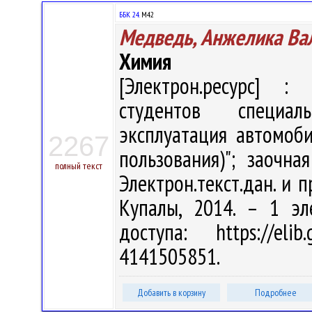
ББК 24.
М42
Медведь, Анжелика Ва
Химия
[Электрон.ресурс] : 
студентов специал
эксплуатация автомоб
2267
пользования)"; заочн
полный текст
Электрон.текст.дан. и п
Купалы, 2014. – 1 эл
доступа: https://eli
4141505851.
Добавить в корзину
Подробнее