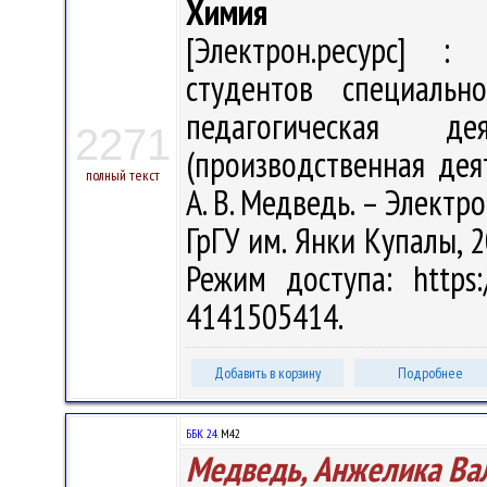
Химия
[Электрон.ресурс] : 
студентов специальн
педагогическая де
2271
(производственная дея
полный текст
А. В. Медведь. – Электрон
ГрГУ им. Янки Купалы, 2
Режим доступа: https:/
4141505414.
Добавить в корзину
Подробнее
ББК 24.
М42
Медведь, Анжелика Ва