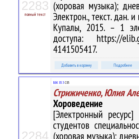
2283
(хоровая музыка); дне
Электрон., текст. дан. и
полный текст
Купалы, 2015. – 1 эл
доступа: https://eli
4141505417.
Добавить в корзину
Подробнее
ББК 85.3
С85
Стрижиченко, Юлия Ал
Хороведение
[Электронный ресурс] 
студентов специально
2284
(хоровая музыка); днев