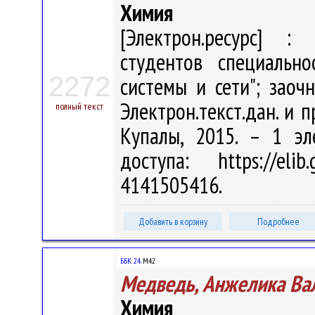
Химия
[Электрон.ресурс] : 
студентов специально
2272
системы и сети"; заоч
Электрон.текст.дан. и п
полный текст
Купалы, 2015. – 1 эл
доступа: https://eli
4141505416.
Добавить в корзину
Подробнее
ББК 24.
М42
Медведь, Анжелика Ва
Химия