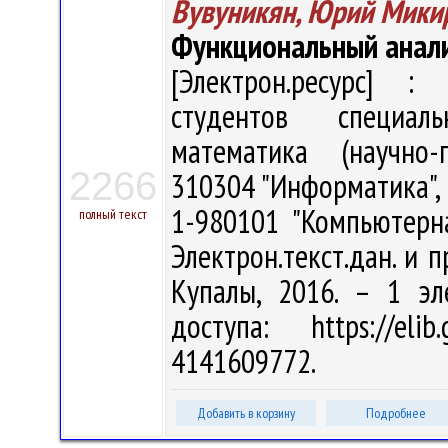
Вувуникян, Юрий Мики
Функциональный анали
[Электрон.ресурс] : 
студентов специал
математика (научно-п
2266
310304 "Информатика", 
1-980101 "Компьютерна
полный текст
Электрон.текст.дан. и п
Купалы, 2016. – 1 эл
доступа: https://eli
4141609772.
Добавить в корзину
Подробнее