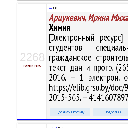
24.
А88
Арцукевич, Ирина Мих
Химия
[Электронный ресурс] 
студентов специал
2268
гражданское строитель
текст. дан. и прогр. (2
полный текст
2016. – 1 электрон. 
https://elib.grsu.by/do
2015-565. – 4141607897
Добавить в корзину
Подробнее
ББК 24.
М42