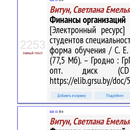
Витун, Светлана Емель
Финансы организаций
[Электронный ресурс] 
студентов специальност
2253
форма обучения / С. Е. 
полный текст
(77,5 Мб). – Гродно : Г
опт. диск (CD
https://elib.grsu.by/doc
Добавить в корзину
Подробнее
ББК 65.
В54
Витун, Светлана Емель