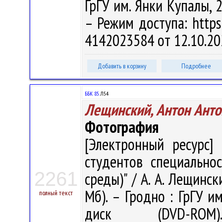
ГрГУ им. Янки Купалы, 2
– Режим доступа: https:
4142023584 от 12.10.20
Добавить в корзину
Подробнее
ББК 85.
Л54
Лещинский, Антон Ант
Фотография
[Электронный ресурс] 
студентов специально
2261
среды)" / А. А. Лещински
Мб). – Гродно : ГрГУ им
полный текст
диск (DVD-R