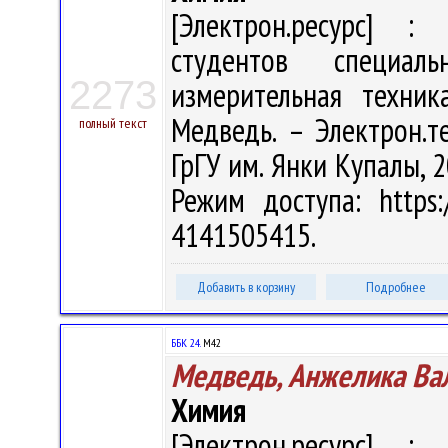
[Электрон.ресурс] : 
студентов специал
2273
измерительная техник
Медведь. – Электрон.те
полный текст
ГрГУ им. Янки Купалы, 2
Режим доступа: https:/
4141505415.
Добавить в корзину
Подробнее
ББК 24.
М42
Медведь, Анжелика Ва
Химия
[Электрон.ресурс] : 