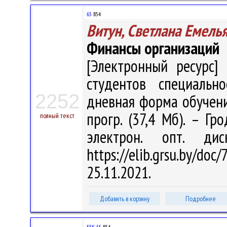
65
В54
Витун, Светлана Емель
Финансы организаций
[Электронный ресурс] 
студентов специальн
2252
дневная форма обучения 
прогр. (37,4 Мб). – Гр
полный текст
электрон. опт. ди
https://elib.grsu.by/d
25.11.2021.
Добавить в корзину
Подробнее
ББК 65.
В54