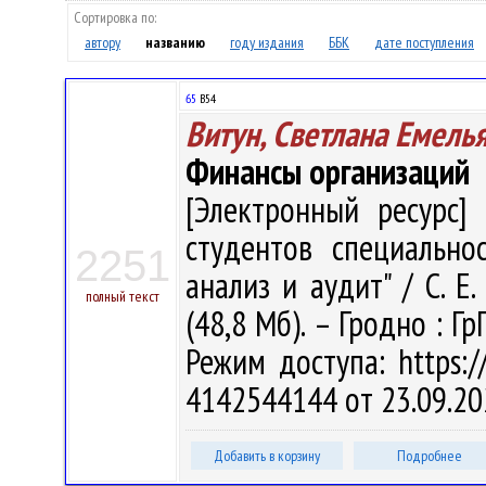
Сортировка по:
автору
названию
году издания
ББК
дате поступления
65
В54
Витун, Светлана Емель
Финансы организаций
[Электронный ресурс] 
студентов специальнос
2251
анализ и аудит" / С. Е.
полный текст
(48,8 Мб). – Гродно : Г
Режим доступа: https://
4142544144 от 23.09.20
Добавить в корзину
Подробнее