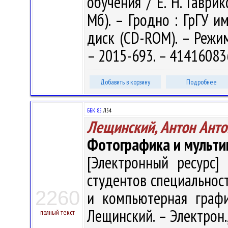
обучения / Е. Н. Гаврик
Мб). – Гродно : ГрГУ им
диск (CD-ROM). – Режим 
– 2015-693. – 41416083
Добавить в корзину
Подробнее
ББК 85.
Л54
Лещинский, Антон Ант
Фотографика и мульт
[Электронный ресурс] 
студентов специальност
2260
и компьютерная графи
Лещинский. – Электрон., 
полный текст