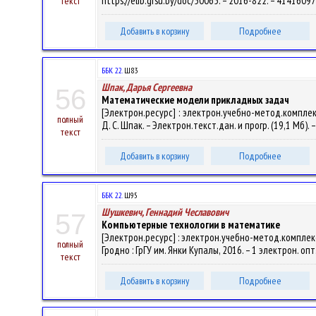
https://elib.grsu.by/doc/50065. – 2016-822. – 4141609
текст
Добавить в корзину
Подробнее
ББК 22.
Ш83
Шпак, Дарья Сергеевна
56
Математические модели прикладных задач
[Электрон.ресурс] : электрон.учебно-метод.компле
полный
Д. С. Шпак. – Электрон.текст.дан. и прогр. (19,1 Мб). 
текст
Добавить в корзину
Подробнее
ББК 22.
Ш95
Шушкевич, Геннадий Чеславович
57
Компьютерные технологии в математике
[Электрон.ресурс] : электрон.учебно-метод.комплекс
полный
Гродно : ГрГУ им. Янки Купалы, 2016. – 1 электрон. оп
текст
Добавить в корзину
Подробнее