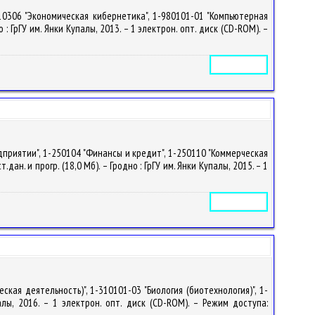
10306 "Экономическая кибернетика", 1-980101-01 "Компьютерная
: ГрГУ им. Янки Купалы, 2013. – 1 электрон. опт. диск (CD-ROM). –
Электронное издание
приятии", 1-250104 "Финансы и кредит", 1-250110 "Коммерческая
дан. и прогр. (18,0 Мб). – Гродно : ГрГУ им. Янки Купалы, 2015. – 1
Электронное издание
кая деятельность)", 1-310101-03 "Биология (биотехнология)", 1-
палы, 2016. – 1 электрон. опт. диск (CD-ROM). – Режим доступа: