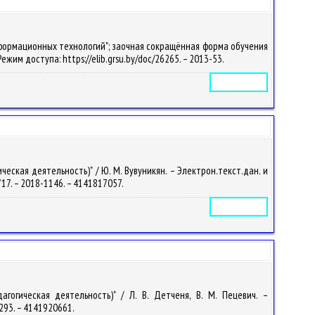
формационных технологий"; заочная сокращённая форма обучения
– Режим доступа: https://elib.grsu.by/doc/26265. – 2013-53.
Электронное издание
ская деятельность)" / Ю. М. Вувуникян. – Электрон.текст.дан. и
8717. – 2018-1146. – 4141817057.
Электронное издание
гогическая деятельность)" / Л. В. Детченя, В. М. Пецевич. –
-1293. – 4141920661.