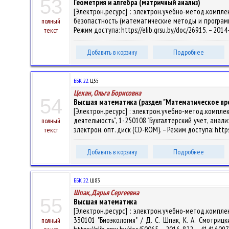
53
Геометрия и алгебра (матричный анализ)
[Электрон.ресурс] : электрон.учебно-метод.компл
безопастность (математические методы и программные 
полный
Режим доступа: https://elib.grsu.by/doc/26915. – 201
текст
Добавить в корзину
Подробнее
ББК 22.
Ц55
Цехан, Ольга Борисовна
54
Высшая математика (раздел "Математическое пр
[Электрон.ресурс] : электрон.учебно-метод.компле
деятельность", 1-250108 "Бухгалтерский учет, анализ и
полный
электрон. опт. диск (CD-ROM). – Режим доступа: https
текст
Добавить в корзину
Подробнее
ББК 22.
Ш83
Шпак, Дарья Сергеевна
55
Высшая математика
[Электрон.ресурс] : электрон.учебно-метод.комплек
330101 "Биоэкология" / Д. С. Шпак, К. А. Смотрицк
полный