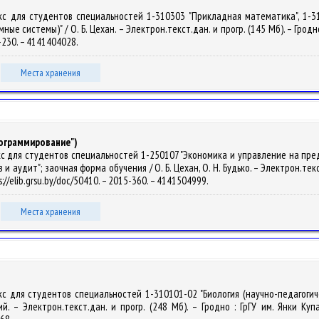
екс для студентов специальностей 1-310303 "Прикладная математика", 1-3
системы)" / О. Б. Цехан. – Электрон.текст.дан. и прогр. (145 Мб). – Гродно 
4-230. – 4141404028.
Места хранения
ограммирование")
кс для студентов специальностей 1-250107 "Экономика и управление на пред
 аудит"; заочная форма обучения / О. Б. Цехан, О. Н. Будько. – Электрон.текст.
://elib.grsu.by/doc/50410. – 2015-360. – 4141504999.
Места хранения
с для студентов специальностей 1-310101-02 "Биология (научно-педагогичес
ий. – Электрон.текст.дан. и прогр. (248 Мб). – Гродно : ГрГУ им. Янки Ку