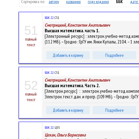
Сортировка по:
автору
названию
году издания
ББК
дате 
ББК 22.
С51
Смотрицкий, Константин Анатольевич
51
Высшая математика. часть 1.
[Электронный ресурс] : электрон.учебно-метод.комп
полный
(112 Мб). – Гродно : ГрГУ им. Янки Купалы, 2104. – 1 э
текст
Добавить в корзину
Подробнее
ББК 22.
С51
Смотрицкий, Константин Анатольевич
52
Высшая математика. Часть 2.
[Электрон.ресурс] : электрон.учебно-метод.комп
полный
Электрон.текст.дан. и прогр. (109 Мб). – Гродно : ГрГ
текст
Добавить в корзину
Подробнее
ББК 22.
Ц55
Цехан, Ольга Борисовна