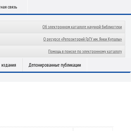
ная связь
Об электронном каталоге научной библиотеки
О ресурсе «Репозиторий ГрГУ им. Янки Купалы»
Помощь в поиске по электронному каталогу
 издания
Депонированные публикации