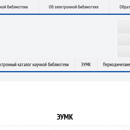
чной библиотеки
Об электронной библиотеке
Обрат
ктронный каталог научной библиотеки
ЭУМК
Периодические
ЭУМК