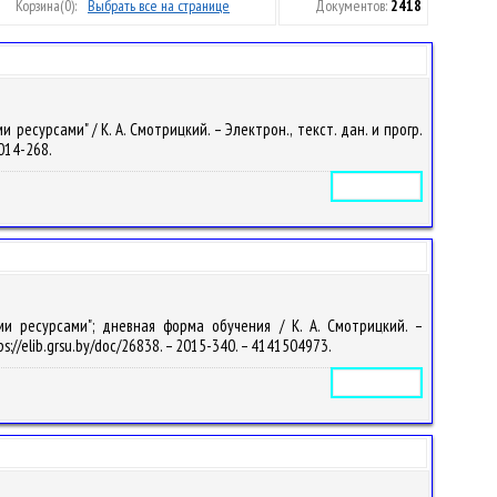
Корзина
(0):
Выбрать все на странице
Документов:
2418
сурсами" / К. А. Смотрицкий. – Электрон., текст. дан. и прогр.
2014-268.
Электронное издание
и ресурсами"; дневная форма обучения / К. А. Смотрицкий. –
ps://elib.grsu.by/doc/26838. – 2015-340. – 4141504973.
Электронное издание