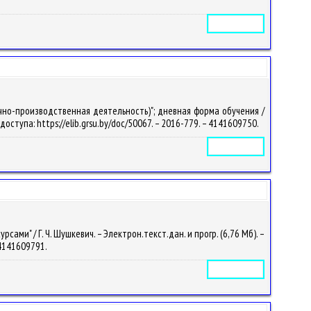
Электронное издание
чно-производственная деятельность)"; дневная форма обучения /
 доступа: https://elib.grsu.by/doc/50067. – 2016-779. – 4141609750.
Электронное издание
и" / Г. Ч. Шушкевич. – Электрон.текст.дан. и прогр. (6,76 Мб). –
– 4141609791.
Электронное издание