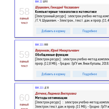
ББК 22.
Ш98
Шушкевич, Геннадий Чеславович
58
Компьютерные технологии в математике
[Электронный ресурс] : электрон.учебно-метод.ко
полный
/ Г. Ч. Шушкевич. – Электрон., текст. дан. и прогр. (11
текст
Добавить в корзину
Подробнее
ББК 22.1
В88
Вувуникян, Юрий Микиртычевич
59
Обобщенные функции
[Электрон.ресурс] : электрон.учебно-метод.комплек
полный
прогр. (12,8 Мб). – Гродно : ГрГУ им. Янки Купалы, 201
текст
Добавить в корзину
Подробнее
ББК 22.1
Д38
Детченя, Людмила Викторовна
60
Методы оптимизации
[Электрон.ресурс] : электрон.учебно-метод.комп
полный
Электрон.текст.дан. и прогр. (11 Мб). – Гродно : ГрГУ
текст