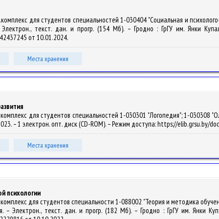
.комплекс для студентов специальностей 1-030404 "Социальная и психолого-п
 – Электрон., текст. дан. и прогр. (154 Мб). – Гродно : ГрГУ им. Янки Ку
4142437245 от 10.01.2024.
Места хранения
азвития
комплекс для студентов специальностей 1-030301 "Логопедия"; 1-030308 "Олиг
 2023. – 1 электрон. опт. диск (CD-ROM). – Режим доступа: https://elib.grsu.by/
Места хранения
ой психологии
.комплекс для студентов специальности 1-088002 "Теория и методика обучен
. – Электрон., текст. дан. и прогр. (182 Мб). – Гродно : ГрГУ им. Янки К