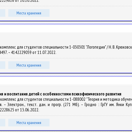
142229816 от 10.10.2022.
Места хранения
мплекс для студентов специальности 1-030301 "Логопедия" / Н. В. Крюковская. 
84497. – 4142229059 от 11.07.2022.
Места хранения
я и воспитания детей с особенностями психофизического развития
.комплекс для студентов специальности 1-088002 "Теория и методика обучен
. – Электрон., текст. дан. и прогр. (271 Мб). – Гродно : ГрГУ им. Янки К
142228625 от 13.06.2022.
Места хранения