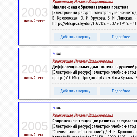
Крюковская, Наталья Владимировна
Инклюзивная образовательная практика
2003
[Электронный ресурс] : электрон.учебно-метод
В. Крюковская, О. И. Урусова, Б. И. Липская.
полный текст
https://elib.grsu.by/doc/107705. – 2023-1915. – 
Добавить в корзину
Подробнее
74
К85
Крюковская, Наталья Владимировна
2004
Дифференциальная диагностика нарушений р
[Электронный ресурс] : электрон.учебно-метод.
прогр. (310 Мб). – Гродно : ГрГУ им. Янки Купалы,
полный текст
Добавить в корзину
Подробнее
74
К85
Крюковская, Наталья Владимировна
Современные тенденции развития специальн
2005
[Электронный ресурс] : электрон.учебно-метод
"Специальное образование") / Н. В. Крюковская
полный текст