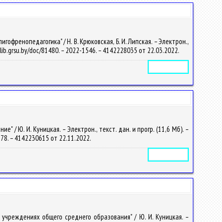
френопедагогика" / Н. В. Крюковская, Б. И. Липская. – Электрон.,
/elib.grsu.by/doc/81480. – 2022-1546. – 4142228035 от 22.03.2022.
Электронное издание
/ Ю. И. Куницкая. – Электрон., текст. дан. и прогр. (11,6 Мб). –
1678. – 4142230615 от 22.11.2022.
Электронное издание
учреждениях общего среднего образования" / Ю. И. Куницкая. –