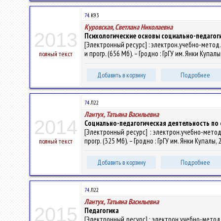
74.
К93
Куровская, Светлана Николаевна
2013
Психологические основы социально-педагоги
[Электронный ресурс] : электрон.учебно-метод.к
и прогр. (656 Мб). – Гродно : ГрГУ им. Янки Купал
полный текст
Добавить в корзину
Подробнее
74
Л22
Лантух, Татьяна Васильевна
2014
Социально-педагогическая деятельность по 
[Электронный ресурс] : электрон.учебно-метод.
прогр. (325 Мб). – Гродно : ГрГУ им. Янки Купалы,
полный текст
Добавить в корзину
Подробнее
74
Л22
Лантух, Татьяна Васильевна
2015
Педагогика
[Электронный ресурс] : электрон.учебно-метод.