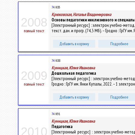
74
К85
Крюковская, Наталья Владимировна
2008
Основы педагогики инклюзивного и специаль
[Электронный ресурс] : электрон.учебно-метод.к
текст. дан. и прогр. (74,3 Мб). – Гродно : ГрГУ и
полный текст
Добавить в корзину
Подробнее
74
К88
Куницкая, Юлия Ивановна
2009
Дошкольная педагогика
[Электронный ресурс] : электрон.учебно-метод.
Гродно : ГрГУ им. Янки Купалы, 2022. – 1 электро
полный текст
Добавить в корзину
Подробнее
74
К91
Куницкая, Юлия Ивановна
Педагогика
2010
[Электронный ресурс] : электрон.учебно-мето