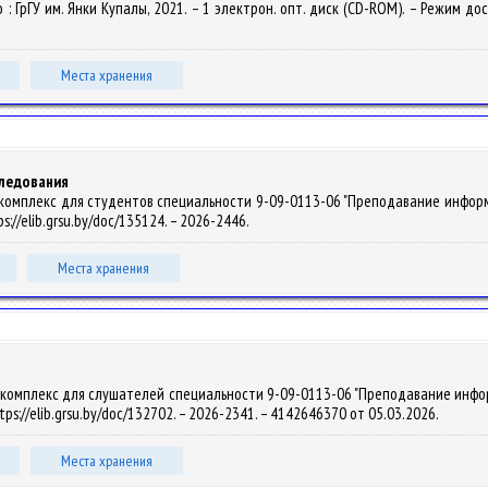
но : ГрГУ им. Янки Купалы, 2021. – 1 электрон. опт. диск (CD-ROM). – Режим дос
Места хранения
следования
омплекс для студентов специальности 9-09-0113-06 "Преподавание информатики
s://elib.grsu.by/doc/135124. – 2026-2446.
Места хранения
комплекс для слушателей специальности 9-09-0113-06 "Преподавание информати
ttps://elib.grsu.by/doc/132702. – 2026-2341. – 4142646370 от 05.03.2026.
Места хранения