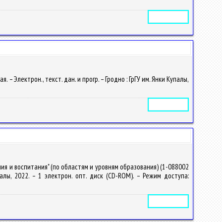
Электронное издание
– Электрон., текст. дан. и прогр. – Гродно : ГрГУ им. Янки Купалы,
Электронное издание
ия и воспитания" (по областям и уровням образования) (1-088002
упалы, 2022. – 1 электрон. опт. диск (CD-ROM). – Режим доступа:
Электронное издание