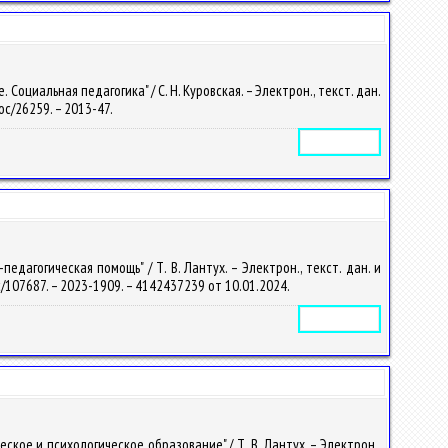
циальная педагогика" / С. Н. Куровская. – Электрон., текст. дан.
doc/26259. – 2013-47.
Электронное издание
дагогическая помощь" / Т. В. Лантух. – Электрон., текст. дан. и
doc/107687. – 2023-1909. – 4142437239 от 10.01.2024.
Электронное издание
кое и психологическое образование" / Т. В. Лантух. – Электрон.,