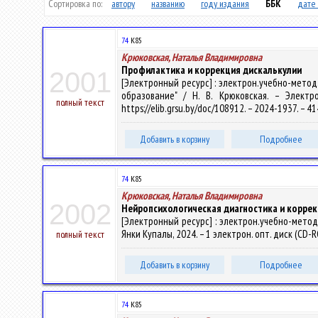
Сортировка по:
автору
названию
году издания
ББК
дате 
74
К85
Крюковская, Наталья Владимировна
Профилактика и коррекция дискалькулии
2001
[Электронный ресурс] : электрон.учебно-метод
образование" / Н. В. Крюковская. – Электр
полный текст
https://elib.grsu.by/doc/108912. – 2024-1937. – 
Добавить в корзину
Подробнее
74
К85
Крюковская, Наталья Владимировна
2002
Нейропсихологическая диагностика и коррек
[Электронный ресурс] : электрон.учебно-метод.к
Янки Купалы, 2024. – 1 электрон. опт. диск (CD-R
полный текст
Добавить в корзину
Подробнее
74
К85