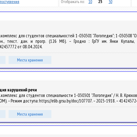
поступления
Отображать по:
10
25
50
.комплекс для студентов специальностей 1-030301 "Логопедия"; 1-030308 "О
он., текст. дан. и прогр. (126 Мб). – Гродно : ГрГУ им. Янки Купалы
4142437772 от 08.04.2024.
Места хранения
ция нарушений речи
омплекс для студентов специальности 1-030301 "Логопедия" / Н. В. Крюковская
OM). – Режим доступа: https://elib.grsu.by/doc/107707. – 2023-1918. – 4142437
Места хранения