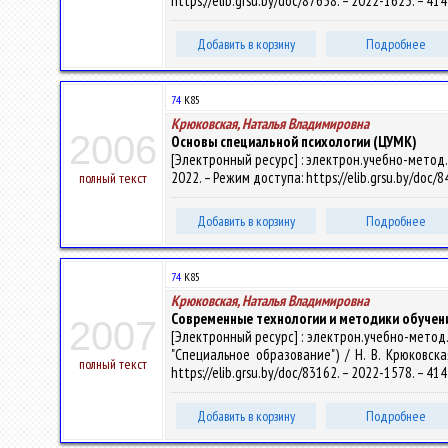
https://elib.grsu.by/doc/87658. – 2022-1623. – 4
Добавить в корзину
Подробнее
74
К85
Крюковская, Наталья Владимировна
2006
Основы специальной психологии (ЦУМК)
[Электронный ресурс] : электрон.учебно-метод.ко
2022. – Режим доступа: https://elib.grsu.by/doc/
полный текст
Добавить в корзину
Подробнее
74
К85
Крюковская, Наталья Владимировна
Современные технологии и методики обучени
2007
[Электронный ресурс] : электрон.учебно-метод
"Специальное образование") / Н. В. Крюковская
полный текст
https://elib.grsu.by/doc/83162. – 2022-1578. – 4
Добавить в корзину
Подробнее