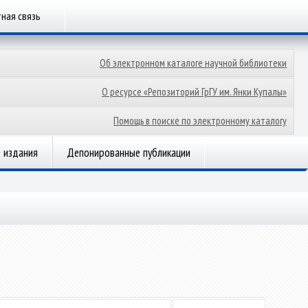
ная связь
Об электронном каталоге научной библиотеки
О ресурсе «Репозиторий ГрГУ им. Янки Купалы»
Помощь в поиске по электронному каталогу
 издания
Депонированные публикации