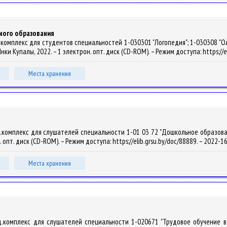
ного образования
омплекс для студентов специальностей 1-030301 "Логопедия"; 1-030308 "Олиго
м. Янки Купалы, 2022. – 1 электрон. опт. диск (CD-ROM). – Режим доступа: https:/
Места хранения
комплекс для слушателей специальности 1-01 03 72 "Дошкольное образование" 
н. опт. диск (CD-ROM). – Режим доступа: https://elib.grsu.by/doc/88889. – 2022-
Места хранения
д.комплекс для слушателей специальности 1-020671 "Трудовое обучение в 