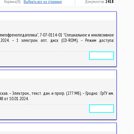
Корзина
(0):
Выбрать все на странице
Документов:
2418
лигофренопедагогика", 7-07-0114-01 "Специальное и инклюзивное
, 2024. – 1 электрон. опт. диск (CD-ROM). – Режим доступа:
Электронное издание
. – Электрон., текст. дан. и прогр. (277 Мб). – Гродно : ГрГУ им.
248 от 10.01.2024.
Электронное издание