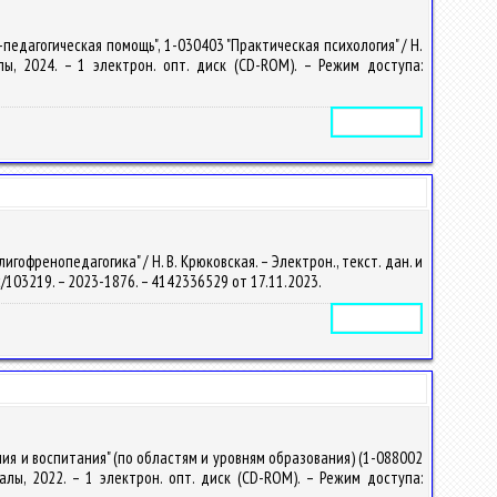
едагогическая помощь", 1-030403 "Практическая психология" / Н.
палы, 2024. – 1 электрон. опт. диск (CD-ROM). – Режим доступа:
Электронное издание
офренопедагогика" / Н. В. Крюковская. – Электрон., текст. дан. и
doc/103219. – 2023-1876. – 4142336529 от 17.11.2023.
Электронное издание
ия и воспитания" (по областям и уровням образования) (1-088002
упалы, 2022. – 1 электрон. опт. диск (CD-ROM). – Режим доступа: