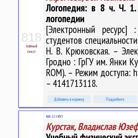
Логопедия: в 8 ч. Ч. 1
логопедии
[Электронный ресурс] :
818
студентов специальности 
полный
Н. В. Крюковская. – Элект
текст
Гродно : ГрГУ им. Янки Ку
ROM). – Режим доступа: ht
– 4141713118.
Добавить в корзину
Подробнее
ББК 22.3
К93
Курстак, Владислав Юзе
Учебный физический экс