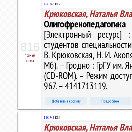
ББК 74.3
К85
Крюковская, Наталья Вл
Олигофренопедагогика
[Электронный ресурс] :
студентов специальности
816
В. Крюковская, Н. И. Акопя
полный
текст
Мб). – Гродно : ГрГУ им. Я
(CD-ROM). – Режим доступа
967. – 4141713119.
Добавить в корзину
Подробнее
ББК 74.3
К85
Крюковская, Наталья Вл