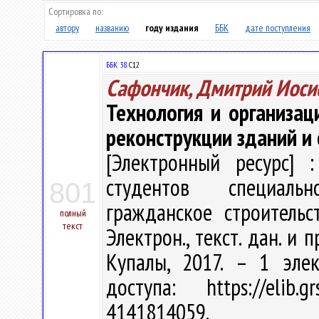
Сортировка по:
автору
названию
году издания
ББК
дате поступления
ББК 38.
С12
Сафончик, Дмитрий Иос
Технология и организац
реконструкции зданий и
[Электронный ресурс] :
студентов специаль
801
гражданское строительст
полный
текст
Электрон., текст. дан. и п
Купалы, 2017. – 1 эле
доступа: https://elib
4141814059.