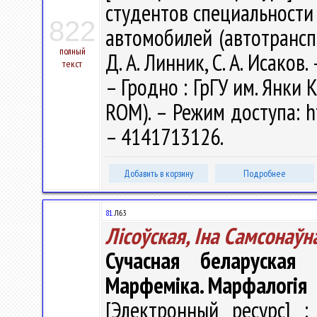
студентов специальности
822
автомобилей (автотрансп
полный
Д. А. Линник, С. А. Исаков.
текст
– Гродно : ГрГУ им. Янки К
ROM). – Режим доступа: ht
– 4141713126.
Добавить в корзину
Подробнее
81.
Л63
Лісоўская, Іна Самсонаўн
Сучасная беларуская 
Марфеміка. Марфалогія
[Электронный ресурс] :