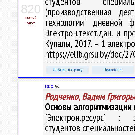
студентов специал
820
(производственная деят
полный
технологии" дневной 
текст
Электрон.текст.дан. и про
Купалы, 2017. – 1 электро
https://elib.grsu.by/doc/2
Добавить в корзину
Подробнее
ББК 32.
Р61
Родченко, Вадим Григорь
Основы алгоритмизации 
[Электрон.ресурс] : э
студентов специальносте