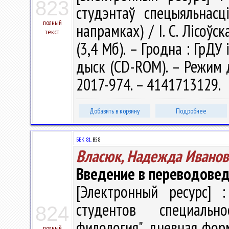
823
студэнтаў спецыяльнасці
полный
напрамках) / І. С. Лісоўс
текст
(3,4 Мб). – Гродна : ГрДУ 
дыск (CD-ROM). – Режим до
2017-974. – 4141713129.
Добавить в корзину
Подробнее
ББК 81.
В58
Власюк, Надежда Иванов
Введение в переводовед
[Электронный ресурс] :
студентов специальн
824
филология", дневная форм
полный