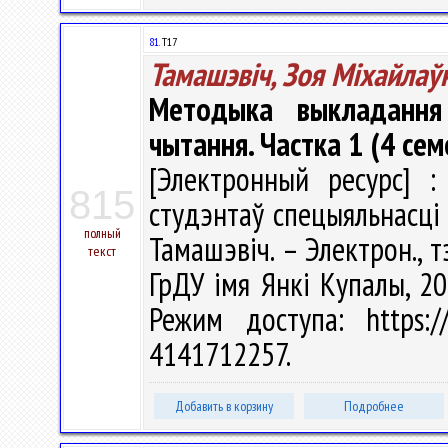
81.
Т17
Тамашэвіч, Зоя Міхайлаў
Методыка выкладання
чытання. Частка 1 (4 сем
[Электронный ресурс] :
815
студэнтаў спецыяльнасці 
полный
Тамашэвіч. – Электрон., т
текст
ГрДУ імя Янкі Купалы, 20
Режим доступа: https://
4141712257.
Добавить в корзину
Подробнее