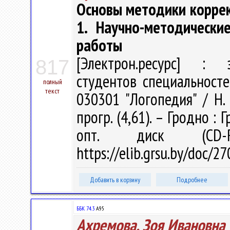
Основы методики коррек
1. Научно-методически
работы
[Электрон.ресурс] : э
817
студентов специальносте
полный
текст
030301 "Логопедия" / Н. 
прогр. (4,61). – Гродно : 
опт. диск (CD-
https://elib.grsu.by/doc/2
Добавить в корзину
Подробнее
ББК 74.3
А95
Ахремова, Зоя Ивановна