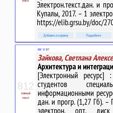
текст
Электрон.текст.дан. и про
Купалы, 2017. – 1 электро
https://elib.grsu.by/doc/2
Добавить в корзину
Подробнее
ББК 32.
З17
Зайкова, Светлана Алекс
Архитектура и интеграц
[Электронный ресурс] :
студентов специал
812
информационными ресурсам
полный
текст
дан. и прогр. (1,27 Гб). –
электрон. опт. дис