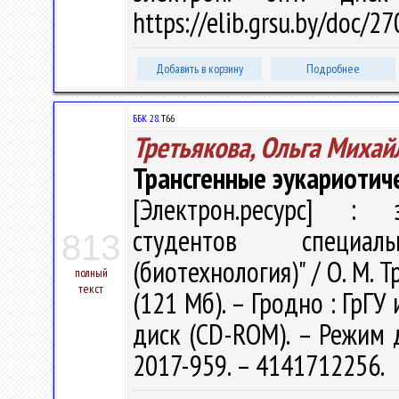
https://elib.grsu.by/doc/2
Добавить в корзину
Подробнее
ББК 28.
Т66
Третьякова, Ольга Михай
Трансгенные эукариотич
[Электрон.ресурс] : э
студентов специал
813
(биотехнология)" / О. М. Т
полный
текст
(121 Мб). – Гродно : ГрГУ 
диск (CD-ROM). – Режим до
2017-959. – 4141712256.