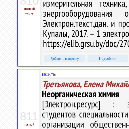
810
измерительная техника
полный
энергооборудования
текст
Электрон.текст.дан. и про
Купалы, 2017. – 1 электро
https://elib.grsu.by/doc/2
Добавить в корзину
Подробнее
ББК 24.
Т66
Третьякова, Елена Михай
Неорганическая химия
[Электрон.ресурс] : э
студентов специальност
811
организации общественн
полный