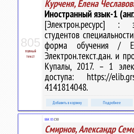
Курченя, Елена Чеславов
Иностранный язык-1 (анг
[Электрон.ресурс] : э
студентов специальности
805
форма обучения / Е
полный
Электрон.текст.дан. и про
текст
Купалы, 2017. – 1 эле
доступа: https://elib
4141814048.
Добавить в корзину
Подробнее
ББК 83.
С50
Смирнов, Александр Сем