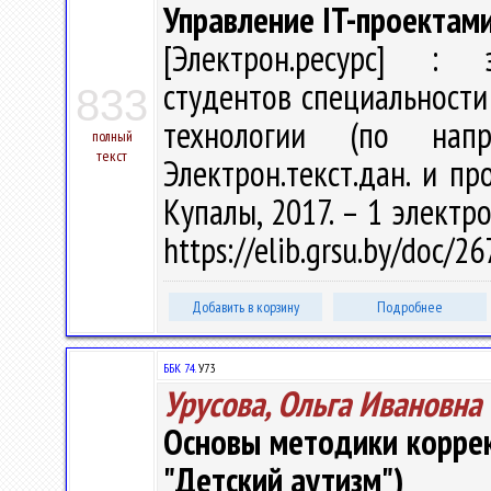
Управление IT-проектам
[Электрон.ресурс] : э
студентов специальност
833
технологии (по нап
полный
текст
Электрон.текст.дан. и про
Купалы, 2017. – 1 электро
https://elib.grsu.by/doc/2
Добавить в корзину
Подробнее
ББК 74.
У73
Урусова, Ольга Ивановна
Основы методики корре
"Детский аутизм")