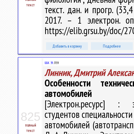
текст
текст. дан. и прогр. (33,
2017. – 1 электрон. о
https://elib.grsu.by/doc/2
Добавить в корзину
Подробнее
ББК 39.
Л59
Линник, Дмитрий Алекса
Особенности техниче
автомобилей
[Электрон.ресурс] : э
студентов специальности
825
автомобилей (автотрансп
полный
текст