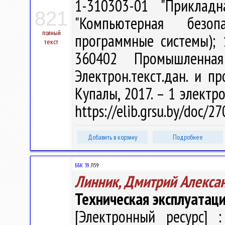
1-310303-01 "Прикладн
821
"Компьютерная безо
полный
программные системы); 
текст
360402 Промышленна
Электрон.текст.дан. и пр
Купалы, 2017. – 1 электро
https://elib.grsu.by/doc/2
Добавить в корзину
Подробнее
ББК 39.
Л59
Линник, Дмитрий Алекса
Техническая эксплуатац
[Электронный ресурс] :