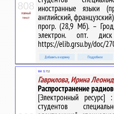
808
иностранные языки (пр
полный
английский, французский)" 
текст
прогр. (28,9 Мб). – Гро
электрон. опт. дис
https://elib.grsu.by/doc/2
Добавить в корзину
Подробнее
ББК 32.
Г12
Гаврилова, Ирина Леонид
Распространение радио
[Электронный ресурс] :
студентов специаль