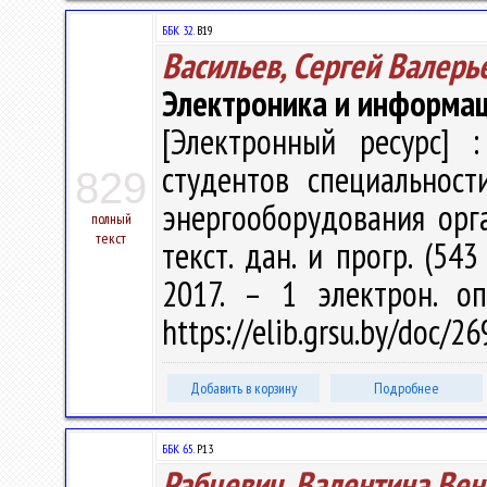
ББК 32.
В19
Васильев, Сергей Валерь
Электроника и информа
[Электронный ресурс] :
студентов специальност
829
энергооборудования орган
полный
текст
текст. дан. и прогр. (54
2017. – 1 электрон. о
https://elib.grsu.by/doc/2
Добавить в корзину
Подробнее
ББК 65.
Р13
Рабцевич, Валентина Ве