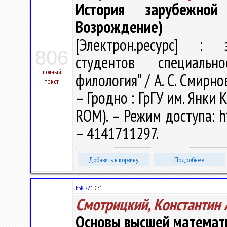
История зарубежно
Возрождение)
[Электрон.ресурс] : э
806
студентов специальн
полный
филология" / А. С. Смирнов
текст
– Гродно : ГрГУ им. Янки К
ROM). – Режим доступа: ht
– 4141711297.
Добавить в корзину
Подробнее
ББК 22.1
С51
Смотрицкий, Константин 
Основы высшей математик