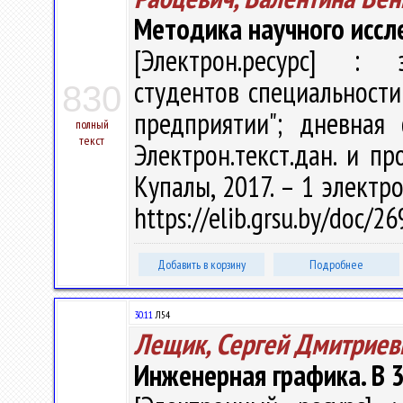
Методика научного иссл
[Электрон.ресурс] : э
студентов специальности
830
предприятии"; дневная
полный
текст
Электрон.текст.дан. и про
Купалы, 2017. – 1 электро
https://elib.grsu.by/doc/2
Добавить в корзину
Подробнее
30.11
Л54
Лещик, Сергей Дмитриев
Инженерная графика. В 3