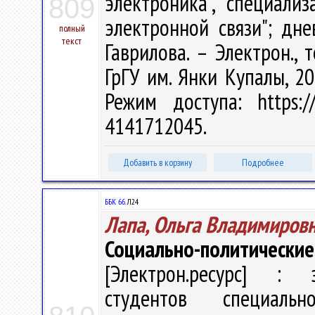
электроника", специали
809
электронной связи"; дне
полный
текст
Гаврилова. – Электрон., т
ГрГУ им. Янки Купалы, 20
Режим доступа: https://
4141712045.
Добавить в корзину
Подробнее
ББК 66.
Л24
Лапа, Ольга Владимиров
Социально-политически
[Электрон.ресурс] : э
студентов специаль