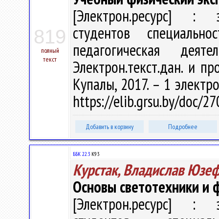
[Электрон.ресурс] : э
студентов специально
819
педагогическая дея
полный
текст
Электрон.текст.дан. и про
Купалы, 2017. – 1 электро
https://elib.grsu.by/doc/2
Добавить в корзину
Подробнее
ББК 22.3
К93
Курстак, Владислав Юзе
Основы светотехники и
[Электрон.ресурс] : э