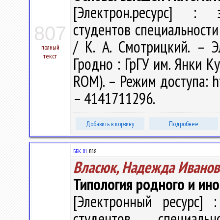
[Электрон.ресурс] : э
студентов специальности
807
/ К. А. Смотрицкий. – Э
полный
текст
Гродно : ГрГУ им. Янки Ку
ROM). – Режим доступа: ht
– 4141711296.
Добавить в корзину
Подробнее
ББК 81.
В58
Власюк, Надежда Иванов
Типология родного и ино
[Электронный ресурс] :
студентов специаль