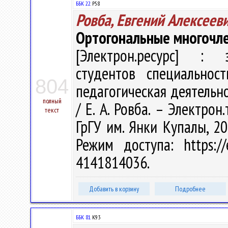
ББК 22.
Р58
Ровба, Евгений Алексеев
Ортогональные многочл
[Электрон.ресурс] : э
студентов специальнос
804
педагогическая деятельно
полный
/ Е. А. Ровба. – Электрон.
текст
ГрГУ им. Янки Купалы, 20
Режим доступа: https://
4141814036.
Добавить в корзину
Подробнее
ББК 81.
К93