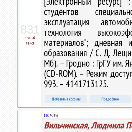
[Электронный ресурс] :
студентов специальн
эксплуатация автомо
831
технология высокоэ
полный
материалов"; дневная 
текст
образования / С. Д. Лещик
Мб). – Гродно : ГрГУ им. Я
(CD-ROM). – Режим доступа
993. – 4141713125.
Добавить в корзину
Подробнее
ББК 74.
В46
Вильчинская, Людмила П