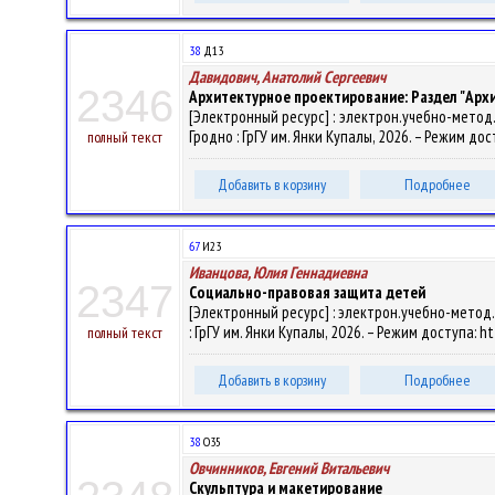
38
Д13
Давидович, Анатолий Сергеевич
2346
Архитектурное проектирование: Раздел "Ар
[Электронный ресурс] : электрон.учебно-метод.ко
Гродно : ГрГУ им. Янки Купалы, 2026. – Режим дос
полный текст
Добавить в корзину
Подробнее
67
И23
Иванцова, Юлия Геннадиевна
2347
Социально-правовая защита детей
[Электронный ресурс] : электрон.учебно-метод.
: ГрГУ им. Янки Купалы, 2026. – Режим доступа: h
полный текст
Добавить в корзину
Подробнее
38
О35
Овчинников, Евгений Витальевич
Скульптура и макетирование