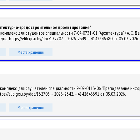
хитектурно-градостроительное проектирование"
мплекс для студентов специальности 7-07-0731-01 "Архитектура" / А. С. Давидов
тупа: https://elib.grsu.by/doc/132707. – 2026-2349. – 4142646380 от 05.03.2026.
Места хранения
комплекс для слушателей специальности 9-09-0113-06 "Преподавание информати
ttps://elib.grsu.by/doc/132706. – 2026-2342. – 4142646391 от 05.03.2026.
Места хранения