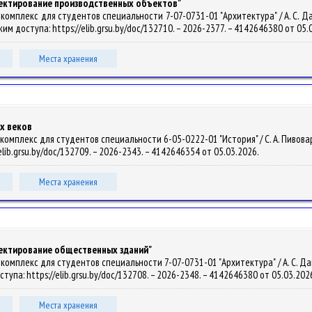
оектирование производственных объектов"
омплекс для студентов специальности 7-07-0731-01 "Архитектура" / А. С. Давид
Режим доступа: https://elib.grsu.by/doc/132710. – 2026-2377. – 4142646380 от 05.
Места хранения
х веков
мплекс для студентов специальности 6-05-0222-01 "История" / С. А. Пивоварчик, 
elib.grsu.by/doc/132709. – 2026-2343. – 4142646354 от 05.03.2026.
Места хранения
оектирование общественных зданий"
мплекс для студентов специальности 7-07-0731-01 "Архитектура" / А. С. Давидов
оступа: https://elib.grsu.by/doc/132708. – 2026-2348. – 4142646380 от 05.03.202
Места хранения