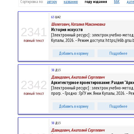
Сортировка по:
автору
названию
году издания
ББК
дате
63
Ш42
Шелегович, Наталия Максимовна
2341
История искусств
[Электронный ресурс] : электрон.учебно-метод.к
Купалы, 2026. – Режим доступа: https://elib.grsu
полный текст
Добавить в корзину
Подробнее
38
Д13
Давидович, Анатолий Сергеевич
2342
Архитектурное проектирование: Раздел "Ар
[Электронный ресурс] : электрон.учебно-метод.к
прогр. – Гродно : ГрГУ им. Янки Купалы, 2026. – 
полный текст
Добавить в корзину
Подробнее
38
Д13
Давидович, Анатолий Сергеевич