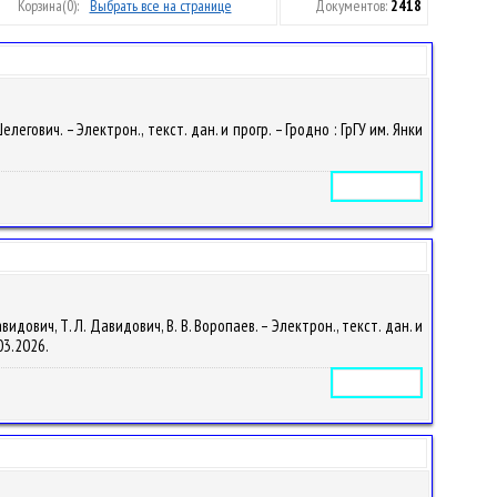
Корзина
(0):
Выбрать все на странице
Документов:
2418
гович. – Электрон., текст. дан. и прогр. – Гродно : ГрГУ им. Янки
Электронное издание
ович, Т. Л. Давидович, В. В. Воропаев. – Электрон., текст. дан. и
.03.2026.
Электронное издание