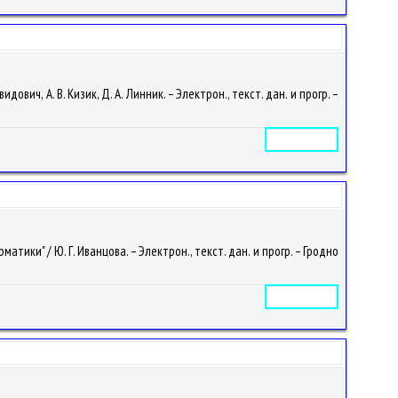
ич, А. В. Кизик, Д. А. Линник. – Электрон., текст. дан. и прогр. –
Электронное издание
ки" / Ю. Г. Иванцова. – Электрон., текст. дан. и прогр. – Гродно
Электронное издание