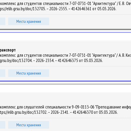
мплекс для студентов специальности 7-07-0731-01 "Архитектура" / Е. В. Овчинн
ps://elib.grsu.by/doc/132705. – 2026-2355. – 4142646361 от 05.03.2026.
Места хранения
ранспорт
мплекс для студентов специальности 7-07-0731-01 "Архитектура" / А. В. Кизик, Д
b.grsu.by/doc/132704. – 2026-2354. – 4142646375 от 05.03.2026.
Места хранения
комплекс для слушателей специальности 9-09-0113-06 "Преподавание информати
ttps://elib.grsu.by/doc/132702. – 2026-2341. – 4142646370 от 05.03.2026.
Места хранения