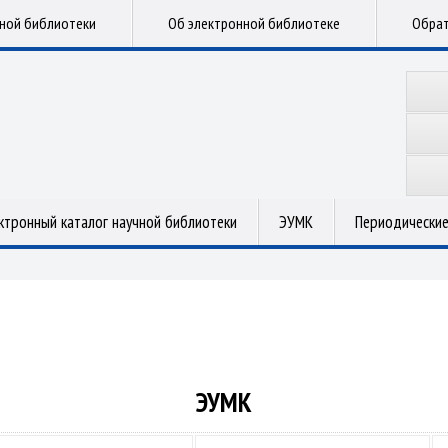
чной библиотеки
Об электронной библиотеке
Обрат
ктронный каталог научной библиотеки
ЭУМК
Периодические
ЭУМК