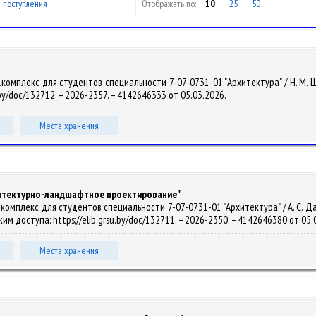
 поступления
Отображать по:
10
25
50
омплекс для студентов специальности 7-07-0731-01 "Архитектура" / Н. М. Шеле
.by/doc/132712. – 2026-2357. – 4142646333 от 05.03.2026.
Места хранения
хитектурно-ландшафтное проектирование"
омплекс для студентов специальности 7-07-0731-01 "Архитектура" / А. С. Давид
Режим доступа: https://elib.grsu.by/doc/132711. – 2026-2350. – 4142646380 от 05
Места хранения