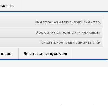
ная связь
Об электронном каталоге научной библиотеки
О ресурсе «Репозиторий ГрГУ им. Янки Купалы»
Помощь в поиске по электронному каталогу
 издания
Депонированные публикации