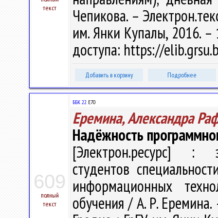
текст
Чепикова. – Электрон.текст
им. Янки Купалы, 2016. – 
доступа: https://elib.grsu
Добавить в корзину
Подробнее
ББК 22.
Е70
Еремина, Александра Ра
Надёжность программно
[Электрон.ресурс] : э
студентов специальност
609
информационных техно
полный
обучения / А. Р. Еремина. 
текст