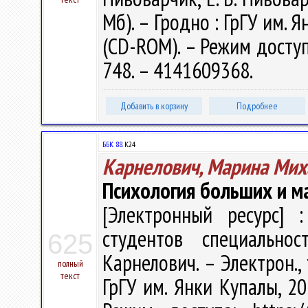
Мб). – Гродно : ГрГУ им. Я
(CD-ROM). – Режим доступа
748. – 4141609368.
Добавить в корзину
Подробнее
ББК 88.
К24
Карнелович, Марина Мих
Психология больших и м
[Электронный ресурс] :
студентов специально
625
Карнелович. – Электрон., т
полный
текст
ГрГУ им. Янки Купалы, 20