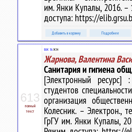
им. Янки Купалы, 2016. – 
доступа: https://elib.grs
Добавить в корзину
Подробнее
ББК 36.
Ж34
Жарнова, Валентина Вас
Санитария и гигиена общ
[Электронный ресурс] :
студентов специальност
613
организация общественн
полный
Колесник. – Электрон., те
текст
ГрГУ им. Янки Купалы, 20
Режим доступа: https://el