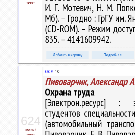
текст
И. Г. Мотевич, Н. М. Попк
Мб). – Гродно : ГрГУ им. Я
(CD-ROM). – Режим доступа
835. – 4141609942.
Добавить в корзину
Подробнее
ББК 39.
П32
Пивоварчик, Александр А
Охрана труда
[Электрон.ресурс] : э
студентов специальности
624
(автомобильный транспо
полный
Пивоварчик, Е. В. Пивовар
текст