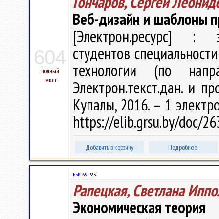
Гончаров, Сергей Леонид
Веб-дизайн и шаблоны п
[Электрон.ресурс] : э
студентов специальност
604
технологии (по напр
полный
текст
Электрон.текст.дан. и пр
Купалы, 2016. – 1 электро
https://elib.grsu.by/doc/
Добавить в корзину
Подробнее
ББК 65.
Р23
Рапецкая, Светлана Иппо
Экономическая теория