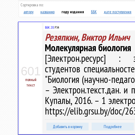
Сортировка по:
автору
названию
году издания
ББК
дате поступления
ББК 28.
Р34
Резяпкин, Виктор Ильич
Молекулярная биология
[Электрон.ресурс] : э
студентов специальносте
601
"Биология (научно-педагог
полный
текст
– Электрон.текст.дан. и п
Купалы, 2016. – 1 электро
https://elib.grsu.by/doc/
Добавить в корзину
Подробнее