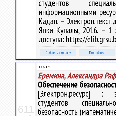
студентов специал
информационными ресурс
Кадан. – Электрон.текст.д
Янки Купалы, 2016. – 1 
доступа: https://elib.grs
Добавить в корзину
Подробнее
ББК 22.
Е70
Еремина, Александра Ра
Обеспечение безопасност
[Электрон.ресурс] : э
студентов специальн
611
безопасность (математич