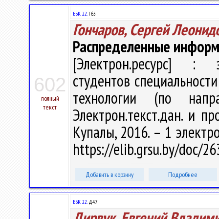
ББК 22.
Г65
Гончаров, Сергей Леонид
Распределенные информ
[Электрон.ресурс] : э
студентов специальност
602
технологии (по напр
полный
текст
Электрон.текст.дан. и пр
Купалы, 2016. – 1 электро
https://elib.grsu.by/doc/
Добавить в корзину
Подробнее
ББК 22.
Д47
Дирвук, Евгений Владим