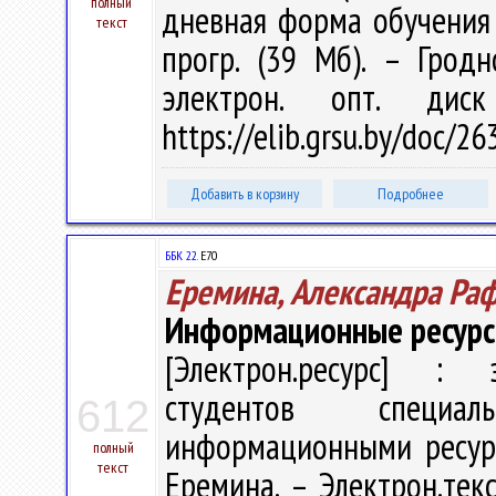
полный
дневная форма обучения /
текст
прогр. (39 Мб). – Грод
электрон. опт. дис
https://elib.grsu.by/doc/2
Добавить в корзину
Подробнее
ББК 22.
Е70
Еремина, Александра Ра
Информационные ресурсы
[Электрон.ресурс] : э
студентов специал
612
информационными ресурс
полный
текст
Еремина. – Электрон.текст