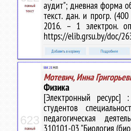
аудит"; дневная форма обу
полный
текст
текст. дан. и прогр. (40
2016. – 1 электрон. о
https://elib.grsu.by/doc/
Добавить в корзину
Подробнее
ББК 28.
М85
Мотевич, Инна Григорьев
Физика
[Электронный ресурс] :
студентов специальнос
педагогическая деятель
623
310101-03 "Биология (био
полный