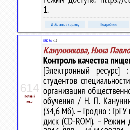
1.
Добавить в корзину
Подробнее
ББК 36.
К19
Канунникова, Нина Павл
Контроль качества пище
[Электронный ресурс] :
студентов специальност
614
организация общественно
полный
обучения / Н. П. Канунни
текст
(34,6 Мб). – Гродно : ГрГУ
диск (CD-ROM). – Режим до