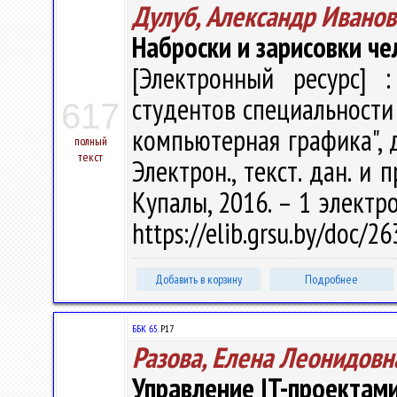
Дулуб, Александр Иванов
Наброски и зарисовки че
[Электронный ресурс] :
студентов специальности
617
компьютерная графика", д
полный
текст
Электрон., текст. дан. и 
Купалы, 2016. – 1 электро
https://elib.grsu.by/doc/2
Добавить в корзину
Подробнее
ББК 65.
Р17
Разова, Елена Леонидовн
Управление IT-проектам