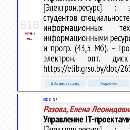
[Электрон.ресурс] : э
студентов специальност
618
информационных тех
полный
информационными ресурсами
текст
и прогр. (43,5 Мб). – Гр
электрон. опт. дис
https://elib.grsu.by/doc/
Добавить в корзину
Подробнее
ББК 65.
Р17
Разова, Елена Леонидовн
Управление IT-проектами
[Электрон.ресурс] : э