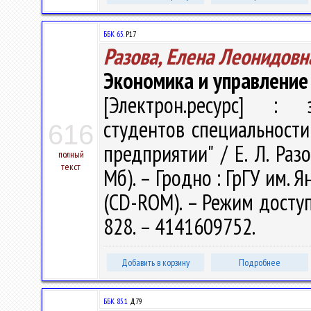
ББК 65.
Р17
Разова, Елена Леонидовн
Экономика и управление
[Электрон.ресурс] : э
студентов специальности
616
предприятии" / Е. Л. Разо
полный
текст
Мб). – Гродно : ГрГУ им. Я
(CD-ROM). – Режим доступа
828. – 4141609752.
Добавить в корзину
Подробнее
ББК 85.1
Д79