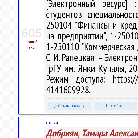
[Электронный ресурс] :
студентов специальност
250104 "Финансы и креди
605
на предприятии", 1-25010
полный
1-250110 "Коммерческая 
текст
С. И. Рапецкая. – Электрон.
ГрГУ им. Янки Купалы, 20
Режим доступа: https://
4141609928.
Добавить в корзину
Подробнее
ББК 65.
Д55
Добриян, Тамара Алекса