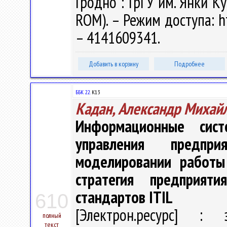
Гродно : ГрГУ им. Янки Ку
ROM). – Режим доступа: ht
– 4141609341.
Добавить в корзину
Подробнее
ББК 22.
К13
Кадан, Александр Михай
Информационные сис
управления предпр
моделировании работы 
стратегия предприят
стандартов ITIL
610
[Электрон.ресурс] : э
полный
текст