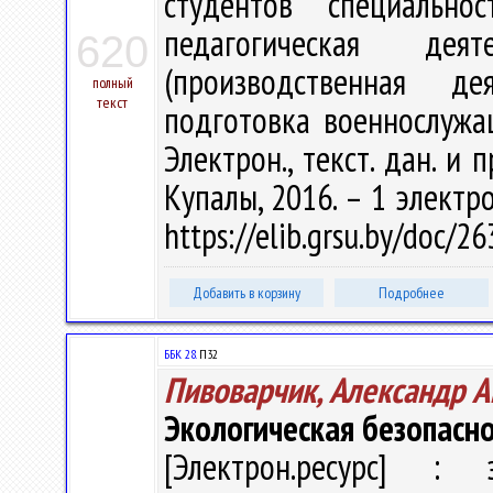
студентов специально
педагогическая деят
620
(производственная дея
полный
текст
подготовка военнослужащи
Электрон., текст. дан. и 
Купалы, 2016. – 1 электро
https://elib.grsu.by/doc/
Добавить в корзину
Подробнее
ББК 28.
П32
Пивоварчик, Александр А
Экологическая безопасн
[Электрон.ресурс] : э