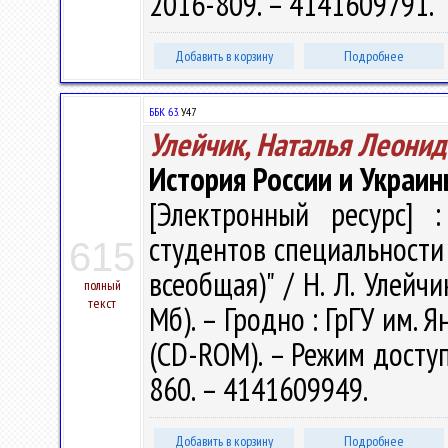
2016-809. – 4141609791.
Добавить в корзину
Подробнее
ББК 63.
У47
Улейчик, Наталья Леонид
История России и Украины
[Электронный ресурс] :
студентов специальности
615
всеобщая)" / Н. Л. Улейчик
полный
текст
Мб). – Гродно : ГрГУ им. Я
(CD-ROM). – Режим доступа
860. – 4141609949.
Добавить в корзину
Подробнее