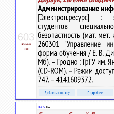
Администрирование инф
[Электрон.ресурс] : э
студентов специальн
безопастность (мат. мет. 
603
260301 "Управление ин
полный
текст
форма обучения / Е. В. Ди
Мб). – Гродно : ГрГУ им. Я
(CD-ROM). – Режим доступа
747. – 4141609372.
Добавить в корзину
Подробнее
ББК 22.
Г65