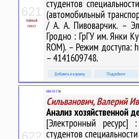
студентов специальности
621
(автомобильный транспор
полный
/ А. А. Пивоварчик. – Эл
текст
Гродно : ГрГУ им. Янки Ку
ROM). – Режим доступа: ht
– 4141609748.
Добавить в корзину
Подробнее
ББК 65.
С36
Сильванович, Валерий И
Анализ хозяйственной д
[Электронный ресурс] :
студентов специальности 
622