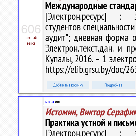
Международные станда
[Электрон.ресурс] : э
студентов специальности 
606
аудит"; дневная форма об
полный
текст
Электрон.текст.дан. и п
Купалы, 2016. – 1 электро
https://elib.grsu.by/doc/
Добавить в корзину
Подробнее
ББК 74.
И89
Истомин, Виктор Серафи
Практика устной и письмен
[Электрон.ресурс] : э