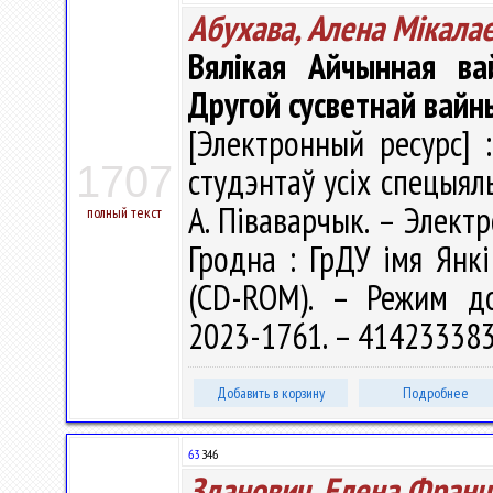
Абухава, Алена Мікала
Вялікая Айчынная ва
Другой сусветнай вайн
[Электронный ресурс] 
1707
студэнтаў усіх спецыяльн
А. Піваварчык. – Электр
полный текст
Гродна : ГрДУ імя Янкі
(CD-ROM). – Режим дост
2023-1761. – 414233383
Добавить в корзину
Подробнее
63
З46
Зданович, Елена Фран