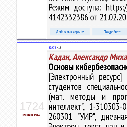
Режим доступа: https:/
4142332386 от 21.02.20
Добавить в корзину
Подробнее
32.973
К13
Кадан, Александр Мих
Основы кибербезопасн
[Электронный ресурс] 
студентов специально
(мат. методы и прогр
1724
интеллект", 1-310303-
260301 "УИР", дневн
полный текст
Электрон., текст. дан. и