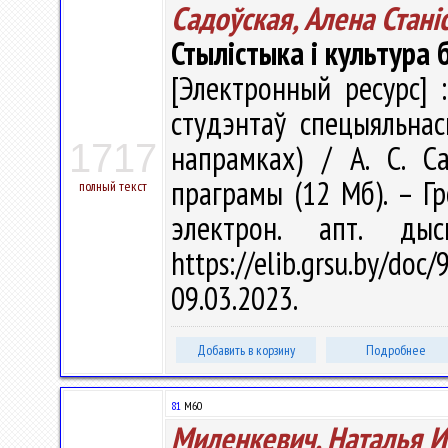
Садоўская, Алена Станi
Стылістыка і культура
[Электронный ресурс] 
студэнтаў спецыяльнасц
1717
напрамках) / А. С. Са
праграмы (12 Мб). – Гр
полный текст
электрон. апт. ды
https://elib.grsu.by/d
09.03.2023.
Добавить в корзину
Подробнее
81
М60
Миленкевич, Наталья 