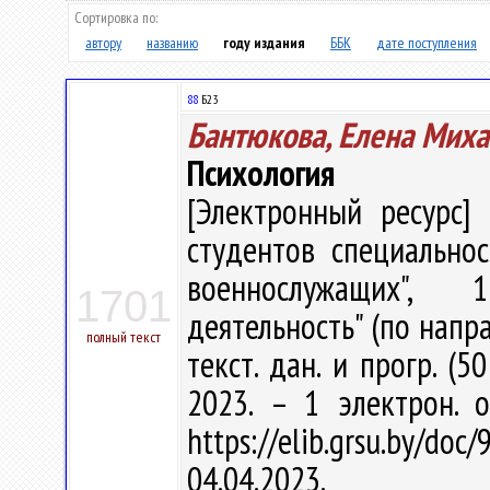
Сортировка по:
автору
названию
году издания
ББК
дате поступления
88
Б23
Бантюкова, Елена Мих
Психология
[Электронный ресурс] 
студентов специально
военнослужащих", 1-
1701
деятельность" (по напра
полный текст
текст. дан. и прогр. (5
2023. – 1 электрон. 
https://elib.grsu.by/d
04.04.2023.