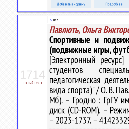
Добавить в корзину
Подробнее
75
П12
Павлють, Ольга Виктор
Спортивные и подвиж
(подвижные игры, фут
[Электронный ресурс] 
студентов специал
1714
педагогическая деятел
полный текст
вида спорта)" / О. В. Пав
Мб). – Гродно : ГрГУ им
диск (CD-ROM). – Режим 
– 2023-1737. – 4142332