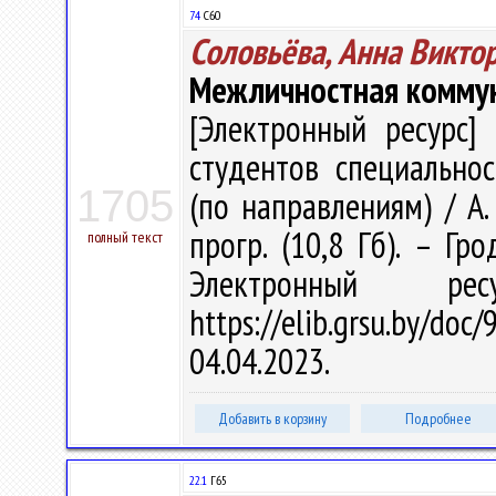
74
С60
Соловьёва, Анна Викто
Межличностная комму
[Электронный ресурс] 
студентов специальнос
1705
(по направлениям) / А. 
прогр. (10,8 Гб). – Гр
полный текст
Электронный р
https://elib.grsu.by/d
04.04.2023.
Добавить в корзину
Подробнее
22.1
Г65