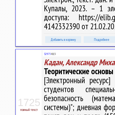
Купалы, 2023. – 1 эл
доступа: https://eli
4142332390 от 21.02.20
Добавить в корзину
Подробнее
32.973
К13
Кадан, Александр Мих
Теоритические основы
[Электронный ресурс] 
студентов специаль
безопасность (мате
1725
системы)"; дневная фор
полный текст