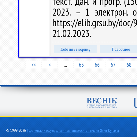
текст. дан. и прогр. (1
2023. – 1 электрон. 
https://elib.grsu.by/d
21.02.2023.
Добавить в корзину
Подробнее
<<
<
...
65
66
67
68
© 1999-2026,
Гродненский государственный университет имени Янки Купалы