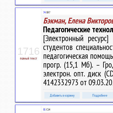
74
Б97
Бэкман, Елена Викторо
Педагогические техно
[Электронный ресурс] 
студентов специальнос
1716
педагогическая помощь" /
полный текст
прогр. (15,1 Мб). – Гр
электрон. опт. диск (C
4142332973 от 09.03.20
Добавить в корзину
Подробнее
81
С14