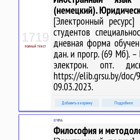
(немецкий). Юридическ
[Электронный ресурс] 
студентов специально
1719
дневная форма обучения
полный текст
дан. и прогр. (69 Мб). –
электрон. опт. ди
https://elib.grsu.by/d
09.03.2023.
Добавить в корзину
Подробнее
87
Ф56
Философия и методоло