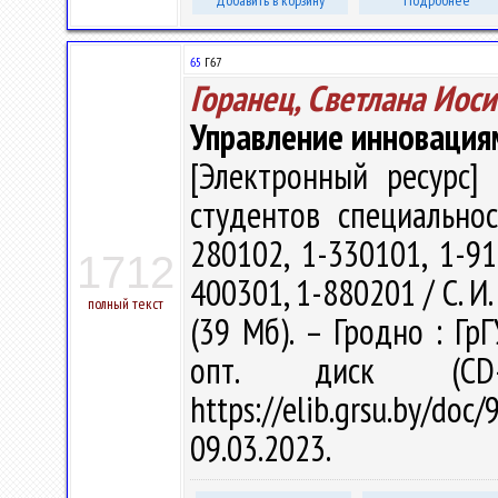
Добавить в корзину
Подробнее
65
Г67
Горанец, Светлана Иос
Управление инновация
[Электронный ресурс] 
студентов специальнос
280102, 1-330101, 1-91
1712
400301, 1-880201 / С. И. 
полный текст
(39 Мб). – Гродно : Гр
опт. диск (CD
https://elib.grsu.by/d
09.03.2023.