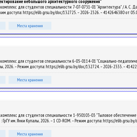
оектирование небольшого архитектурного сооружения"
омплекс для студентов специальности 7-07-0731-01 "Архитектура" / А. С. Давид
Режим доступа: https://elib.grsu.by/doc/132725. – 2026-2326. – 4142646380 от 05
Места хранения
комплекс для студентов специальности 6-05-0114-01 "Социально-педагогическ
алы, 2026. – Режим доступа: https://elib.grsu.by/doc/132724. – 2026-2333. – 414
Места хранения
.комплекс для студентов специальности 1-950103-03 "Тыловое обеспечение в
о : ГрГУ им. Янки Купалы, 2026. – 1 CD-ROM. – Режим доступа: https://elib.grsu.
Места хранения