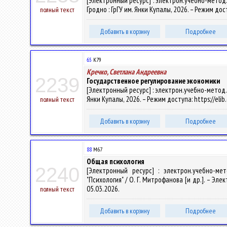
[Электронный ресурс] : электрон.учебно-метод.к
Гродно : ГрГУ им. Янки Купалы, 2026. – Режим дос
полный текст
Добавить в корзину
Подробнее
65
К79
Кречко, Светлана Андреевна
2239
Государственное регулирование экономики
[Электронный ресурс] : электрон.учебно-метод.ко
Янки Купалы, 2026. – Режим доступа: https://eli
полный текст
Добавить в корзину
Подробнее
88
М67
Общая психология
2240
[Электронный ресурс] : электрон.учебно-ме
"Психология" / О. Г. Митрофанова [и др.]. – Элек
05.03.2026.
полный текст
Добавить в корзину
Подробнее