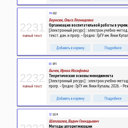
74
Б82
Борисюк, Ольга Леонидовна
2231
Организация воспитательной работы в учре
[Электронный ресурс] : электрон.учебно-метод.
текст. дан. и прогр. – Гродно : ГрГУ им. Янки Куп
полный текст
Добавить в корзину
Подробнее
65
Б95
Бычек, Ирина Иосифовна
2232
Теоретические основы менеджмента
[Электронный ресурс] : электрон.учебно-метод.
прогр. – Гродно : ГрГУ им. Янки Купалы, 2026. – 
полный текст
Добавить в корзину
Подробнее
32
Ш24
Шаповалов, Вадим Геннадьевич
Методы алгоритмизации