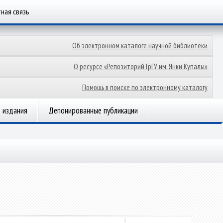
ная связь
Об электронном каталоге научной библиотеки
О ресурсе «Репозиторий ГрГУ им. Янки Купалы»
Помощь в поиске по электронному каталогу
 издания
Депонированные публикации