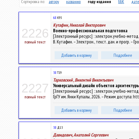
Сортировка по:
автору
названию
году издания
ББК
дате
68
К95
Кутафин, Николай Викторович
2226
Военно-профессиональная подготовка
[Электронный ресурс] : электрон.учебно-метод.
В. Кутафин. – Электрон., текст. дан. и прогр. – Г
полный текст
Добавить в корзину
Подробнее
38
Т19
Тарковский , Викентий Викентьевич
2227
Универсальный дизайн объектов архитектур
[Электронный ресурс] : электрон.учебно-метод.к
ГрГУ им. Янки Купалы, 2026. – Режим доступа: htt
полный текст
Добавить в корзину
Подробнее
38
Д13
Давидович, Анатолий Сергеевич