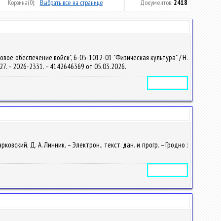
Корзина
(0):
Выбрать все на странице
Документов:
2418
вое обеспечение войск", 6-05-1012-01 "Физическая культура" / Н.
2727. – 2026-2331. – 4142646369 от 05.03.2026.
Электронное издание
вский, Д. А. Линник. – Электрон., текст. дан. и прогр. – Гродно :
Электронное издание