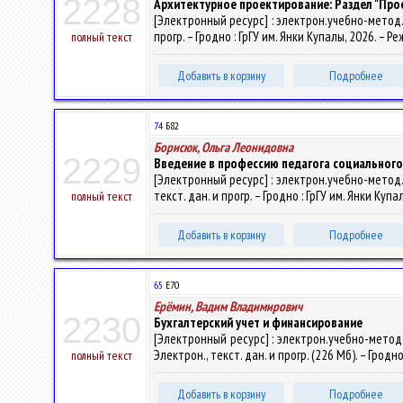
2228
Архитектурное проектирование: Раздел "Пр
[Электронный ресурс] : электрон.учебно-метод.к
прогр. – Гродно : ГрГУ им. Янки Купалы, 2026. – 
полный текст
Добавить в корзину
Подробнее
74
Б82
Борисюк, Ольга Леонидовна
2229
Введение в профессию педагога социального
[Электронный ресурс] : электрон.учебно-метод.
текст. дан. и прогр. – Гродно : ГрГУ им. Янки Куп
полный текст
Добавить в корзину
Подробнее
65
Е70
Ерёмин, Вадим Владимирович
2230
Бухгалтерский учет и финансирование
[Электронный ресурс] : электрон.учебно-метод
Электрон., текст. дан. и прогр. (226 Мб). – Гродн
полный текст
Добавить в корзину
Подробнее