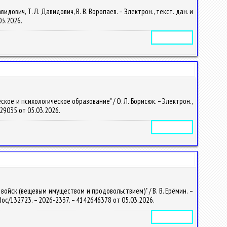
ович, Т. Л. Давидович, В. В. Воропаев. – Электрон., текст. дан. и
.03.2026.
Электронное издание
ое и психологическое образование" / О. Л. Борисюк. – Электрон.,
2229035 от 05.03.2026.
Электронное издание
ойск (вещевым имуществом и продовольствием)" / В. В. Ерёмин. –
by/doc/132723. – 2026-2337. – 4142646378 от 05.03.2026.
Электронное издание