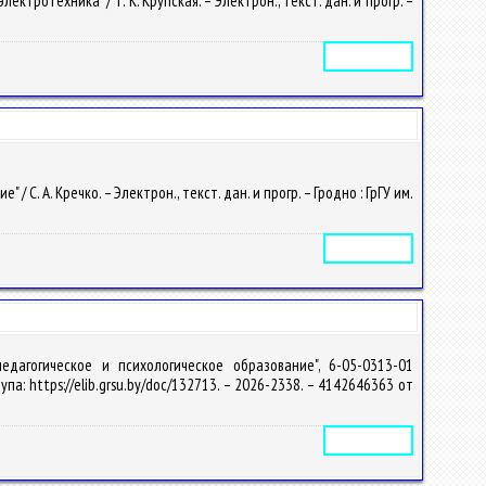
ротехника" / Т. К. Крупская. – Электрон., текст. дан. и прогр. –
Электронное издание
. А. Кречко. – Электрон., текст. дан. и прогр. – Гродно : ГрГУ им.
Электронное издание
едагогическое и психологическое образование", 6-05-0313-01
тупа: https://elib.grsu.by/doc/132713. – 2026-2338. – 4142646363 от
Электронное издание