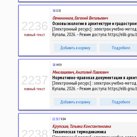
38
О35
Овчинников, Евгений Витальевич
2236
Основы экологии в архитектуре и градостро
[Электронный ресурс] : электрон.учебно-метод.к
Купалы, 2026. – Режим доступа: https://elib.grsu
полный текст
Добавить в корзину
Подробнее
38
М59
Миклашевич, Анатолий Павлович
2237
Нормативно-правовая документация в архит
[Электронный ресурс] : электрон.учебно-метод.к
Купалы, 2026. – Режим доступа: https://elib.grs
полный текст
Добавить в корзину
Подробнее
22.317
К84
Крупская, Татьяна Константиновна
2238
Техническая термодинамика