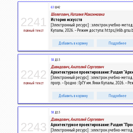
63
Ш42
Шелегович, Наталия Максимовна
2241
История искусств
[Электронный ресурс] : электрон.учебно-метод.к
Купалы, 2026. – Режим доступа: https://elib.grsu
полный текст
Добавить в корзину
Подробнее
38
Д13
Давидович, Анатолий Сергеевич
2242
Архитектурное проектирование: Раздел "Ар
[Электронный ресурс] : электрон.учебно-метод.к
прогр. – Гродно : ГрГУ им. Янки Купалы, 2026. – 
полный текст
Добавить в корзину
Подробнее
38
Д13
Давидович, Анатолий Сергеевич
2243
Архитектурное проектирование: Раздел "Пр
[Электронный ресурс] : электрон.учебно-метод.к