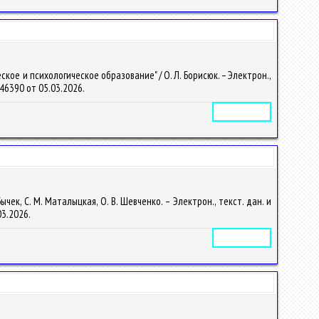
ое и психологическое образование" / О. Л. Борисюк. – Электрон.,
2646390 от 05.03.2026.
Электронное издание
к, С. М. Маталыцкая, О. В. Шевченко. – Электрон., текст. дан. и
03.2026.
Электронное издание