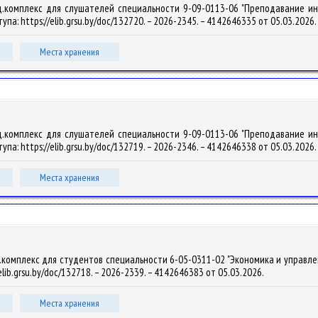
.комплекс для слушателей специальности 9-09-0113-06 "Преподавание информ
тупа: https://elib.grsu.by/doc/132720. – 2026-2345. – 4142646335 от 05.03.2026.
Места хранения
.комплекс для слушателей специальности 9-09-0113-06 "Преподавание информ
тупа: https://elib.grsu.by/doc/132719. – 2026-2346. – 4142646338 от 05.03.2026.
Места хранения
омплекс для студентов специальности 6-05-0311-02 "Экономика и управление" /
elib.grsu.by/doc/132718. – 2026-2339. – 4142646383 от 05.03.2026.
Места хранения