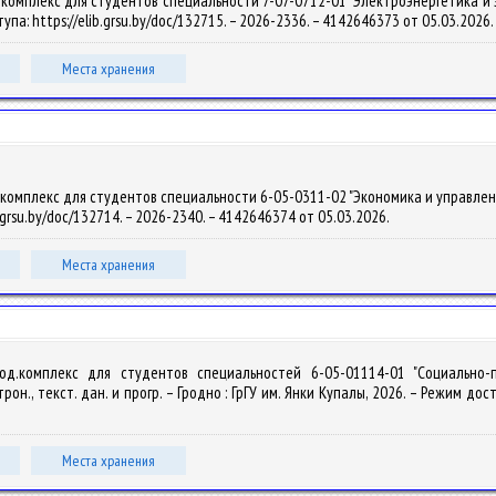
омплекс для студентов специальности 7-07-0712-01 "Электроэнергетика и элект
тупа: https://elib.grsu.by/doc/132715. – 2026-2336. – 4142646373 от 05.03.2026.
Места хранения
мплекс для студентов специальности 6-05-0311-02 "Экономика и управление" / С
b.grsu.by/doc/132714. – 2026-2340. – 4142646374 от 05.03.2026.
Места хранения
тод.комплекс для студентов специальностей 6-05-01114-01 "Социально-п
трон., текст. дан. и прогр. – Гродно : ГрГУ им. Янки Купалы, 2026. – Режим дос
Места хранения