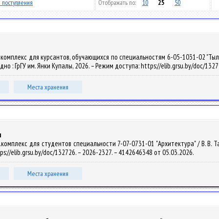
 поступления
Отображать по:
10
25
50
комплекс для курсантов, обучающихся по специальностям 6-05-1031-02 "Тыло
родно : ГрГУ им. Янки Купалы, 2026. – Режим доступа: https://elib.grsu.by/doc/13
Места хранения
ы
омплекс для студентов специальности 7-07-0731-01 "Архитектура" / В. В. Тарко
ps://elib.grsu.by/doc/132726. – 2026-2327. – 4142646348 от 05.03.2026.
Места хранения