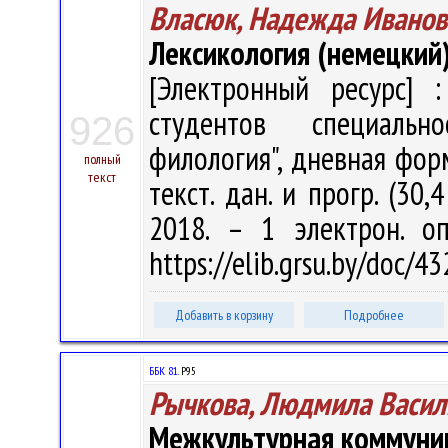
Власюк, Надежда Иванов
Лексикология (немецкий
[Электронный ресурс] :
студентов специальн
926
филология", дневная форм
полный
текст
текст. дан. и прогр. (30,
2018. – 1 электрон. о
https://elib.grsu.by/doc/
Добавить в корзину
Подробнее
ББК 81.
Р95
Рычкова, Людмила Васил
Межкультурная коммуник