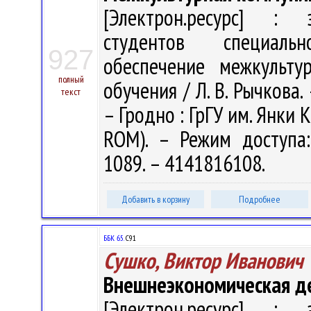
[Электрон.ресурс] : э
студентов специальн
927
обеспечение межкульту
полный
обучения / Л. В. Рычкова. 
текст
– Гродно : ГрГУ им. Янки К
ROM). – Режим доступа: h
1089. – 4141816108.
Добавить в корзину
Подробнее
ББК 65.
С91
Сушко, Виктор Иванович
Внешнеэкономическая д
[Электрон.ресурс] : э