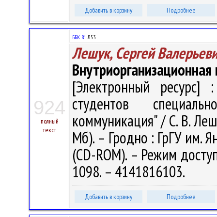
Добавить в корзину
Подробнее
ББК 81.
Л53
Лешук, Сергей Валерьев
Внутриорганизационная
[Электронный ресурс] :
студентов специаль
924
коммуникация" / С. В. Лешу
полный
текст
Мб). – Гродно : ГрГУ им. Я
(CD-ROM). – Режим доступа
1098. – 4141816103.
Добавить в корзину
Подробнее