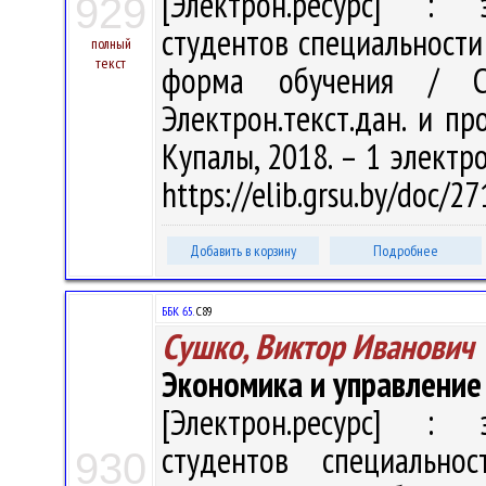
[Электрон.ресурс] : э
929
студентов специальности
полный
текст
форма обучения / С
Электрон.текст.дан. и про
Купалы, 2018. – 1 электро
https://elib.grsu.by/doc/
Добавить в корзину
Подробнее
ББК 65.
С89
Сушко, Виктор Иванович
Экономика и управление
[Электрон.ресурс] : э
студентов специально
930