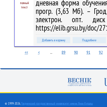
дневная форма обучения 
полный
текст
прогр. (3,63 Мб). – Гро
электрон. опт. дис
https://elib.grsu.by/doc/
Добавить в корзину
Подробнее
<<
<
...
89
90
91
92
© 1999-2026,
Гродненский государственный университет имени Янки Купалы