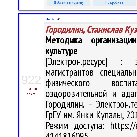
Добавить в корзину
Подробнее
ББК 74.
Г70
Городилин, Станислав Ку
Методика организаци
культуре
[Электрон.ресурс] : э
магистрантов специаль
922
физического воспит
полный
оздоровительной и адап
текст
Городилин. – Электрон.те
ГрГУ им. Янки Купалы, 201
Режим доступа: https://
4141816095.