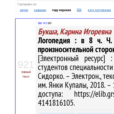
Сортировка по:
автору
названию
году издания
ББК
дате поступления
ББК 74.3
Б90
Букша, Карина Игоревна
Логопедия : в 8 ч. Ч.
произносительной сторо
[Электронный ресурс] :
921
студентов специальности 1
полный
Сидорко. – Электрон., текст
текст
им. Янки Купалы, 2018. – 
доступа: https://elib
4141816105.