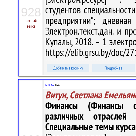
студентов специальности
928
предприятии"; дневна
полный
текст
Электрон.текст.дан. и про
Купалы, 2018. – 1 электро
https://elib.grsu.by/doc/
Добавить в корзину
Подробнее
ББК 65.
В54
Витун, Светлана Емельян
Финансы (Финансы ор
различных отраслей 
Специальные темы курса