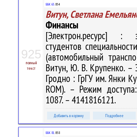
ББК 65.
В54
Витун, Светлана Емельян
Финансы
[Электрон.ресурс] : э
студентов специальности
925
(автомобильный транспо
полный
Витун, Ю. В. Крупенко. – 
текст
Гродно : ГрГУ им. Янки Ку
ROM). – Режим доступа: h
1087. – 4141816121.
Добавить в корзину
Подробнее
ББК 81.
В58