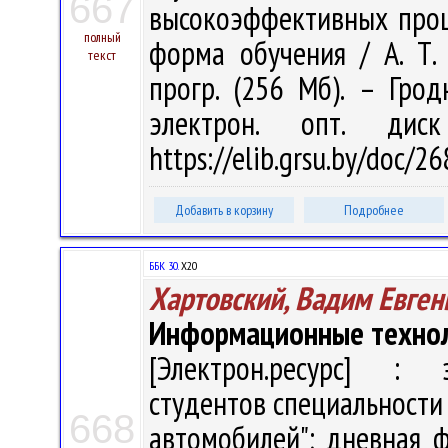
667
высокоэффективных проц
полный
форма обучения / А. Т. 
текст
прогр. (256 Мб). – Грод
электрон. опт. дис
https://elib.grsu.by/doc/
Добавить в корзину
Подробнее
ББК 30.
Х20
Хартовский, Вадим Евген
Информационные техно
[Электрон.ресурс] : э
студентов специальности
668
автомобилей"; дневная фо