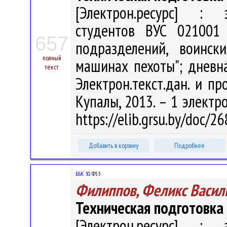
[Электрон.ресурс] : э
студентов ВУС 021001 
657
подразделений, воинс
полный
машинах пехоты"; дневна
текст
Электрон.текст.дан. и про
Купалы, 2013. – 1 электро
https://elib.grsu.by/doc/
Добавить в корзину
Подробнее
ББК 30.
Ф53
Филиппов, Феликс Васил
Техническая подготовка
[Электрон.ресурс] : э