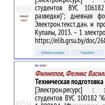
студентов ВУС 106182
658
разведки)"; дневная ф
полный
текст
Электрон.текст.дан. и про
Купалы, 2013. – 1 электро
https://elib.grsu.by/doc/2
Добавить в корзину
Подробнее
ББК 30.
Ф53
Филиппов, Феликс Васил
Техническая подготовка
[Электрон.ресурс] : э
студентов ВУС 100182 "К
659