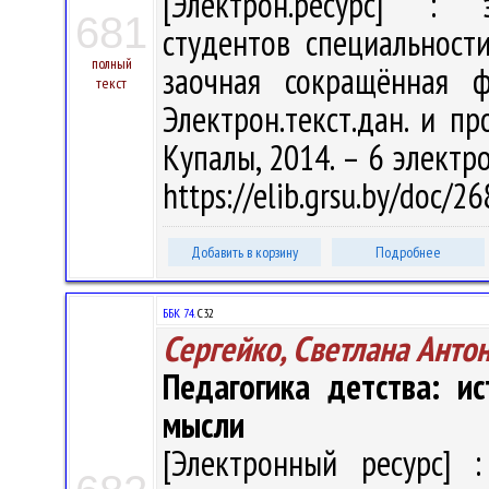
[Электрон.ресурс] : э
681
студентов специальност
полный
заочная сокращённая ф
текст
Электрон.текст.дан. и про
Купалы, 2014. – 6 электро
https://elib.grsu.by/doc/
Добавить в корзину
Подробнее
ББК 74.
С32
Сергейко, Светлана Анто
Педагогика детства: и
мысли
[Электронный ресурс] :