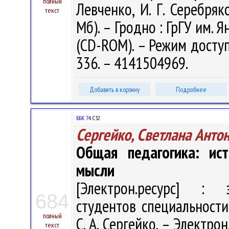
полный
Левченко, И. Г. Серебряко
текст
Мб). – Гродно : ГрГУ им. Я
(CD-ROM). – Режим доступа
336. – 4141504969.
Добавить в корзину
Подробнее
ББК 74.
С32
Сергейко, Светлана Анто
Общая педагогика: ист
мысли
[Электрон.ресурс] : э
684
студентов специальности
полный
С. А. Сергейко. – Электрон.
текст