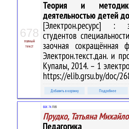
Теория и методика
деятельностью детей до
[Электрон.ресурс] : э
678
студентов специальност
полный
заочная сокращённая ф
текст
Электрон.текст.дан. и пр
Купалы, 2014. – 1 электро
https://elib.grsu.by/doc/2
Добавить в корзину
Подробнее
ББК 74.
П85
Прудко, Татьяна Михайло
Педагогика