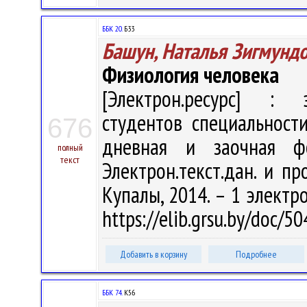
ББК 20.
Б33
Башун, Наталья Зигмунд
Физиология человека
[Электрон.ресурс] : э
студентов специальности
676
дневная и заочная ф
полный
текст
Электрон.текст.дан. и пр
Купалы, 2014. – 1 электро
https://elib.grsu.by/doc/
Добавить в корзину
Подробнее
ББК 74.
К56