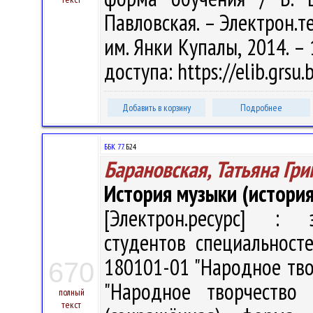
Павловская. – Электрон.тек
им. Янки Купалы, 2014. – 
доступа: https://elib.grsu
Добавить в корзину
Подробнее
ББК 77.
Б24
Барановская, Татьяна Гри
История музыки (истори
[Электрон.ресурс] : э
студентов специальносте
180101-01 "Народное тво
670
"Народное творчество 
полный
текст