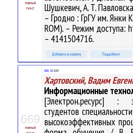
полный
Шушкевич, А. Т. Павловская
текст
– Гродно : ГрГУ им. Янки К
ROM). – Режим доступа: ht
– 4141504716.
Добавить в корзину
Подробнее
ББК 30.
Х20
Хартовский, Вадим Евген
Информационные техно
[Электрон.ресурс] : э
студентов специальности
669
высокоэффективных проц
полный
форма обучения / В. Е
текст