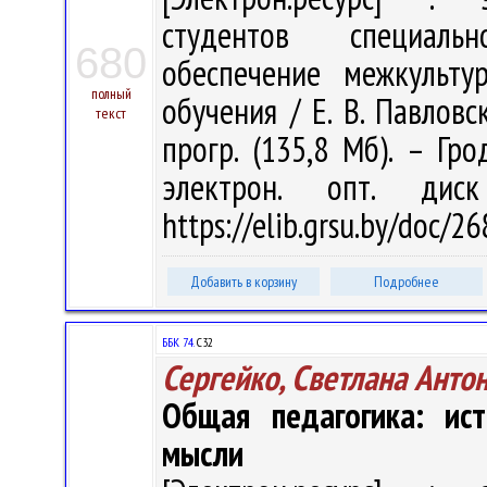
студентов специальн
680
обеспечение межкульту
полный
обучения / Е. В. Павловск
текст
прогр. (135,8 Мб). – Гр
электрон. опт. дис
https://elib.grsu.by/doc/
Добавить в корзину
Подробнее
ББК 74.
С32
Сергейко, Светлана Анто
Общая педагогика: ист
мысли