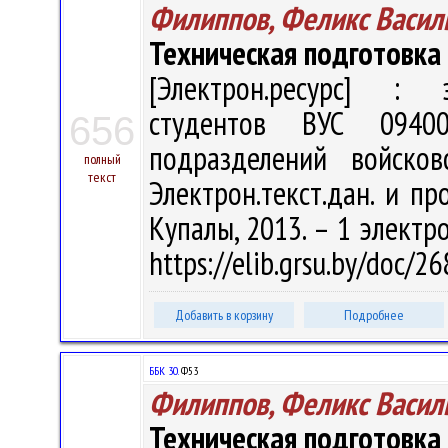
Филиппов, Феликс Васил
Техническая подготовка
[Электрон.ресурс] : э
студентов ВУС 0940
656
подразделений войско
полный
текст
Электрон.текст.дан. и про
Купалы, 2013. – 1 электро
https://elib.grsu.by/doc/
Добавить в корзину
Подробнее
ББК 30.
Ф53
Филиппов, Феликс Васил
Техническая подготовка