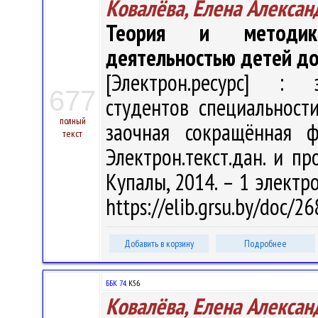
Ковалёва, Елена Алексан
Теория и методика
деятельностью детей до
[Электрон.ресурс] : э
677
студентов специальност
полный
заочная сокращённая ф
текст
Электрон.текст.дан. и пр
Купалы, 2014. – 1 электро
https://elib.grsu.by/doc/
Добавить в корзину
Подробнее
ББК 74.
К56
Ковалёва, Елена Алексан