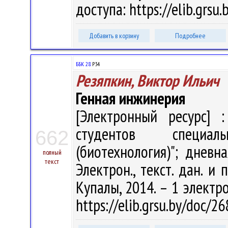
доступа: https://elib.grs
Добавить в корзину
Подробнее
ББК 28.
Р34
Резяпкин, Виктор Ильич
Генная инжинерия
[Электронный ресурс] :
студентов специал
662
(биотехнология)"; дневн
полный
текст
Электрон., текст. дан. и 
Купалы, 2014. – 1 электро
https://elib.grsu.by/doc/