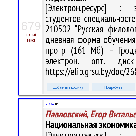
[Электрон.ресурс] : э
студентов специальносте
679
210502 "Русская филолог
полный
дневная форма обучения /
текст
прогр. (161 Мб). – Грод
электрон. опт. дис
https://elib.grsu.by/doc/
Добавить в корзину
Подробнее
ББК 65.
П11
Павловский, Егор Виталь
Национальная экономика
[Электрон.ресурс] : э