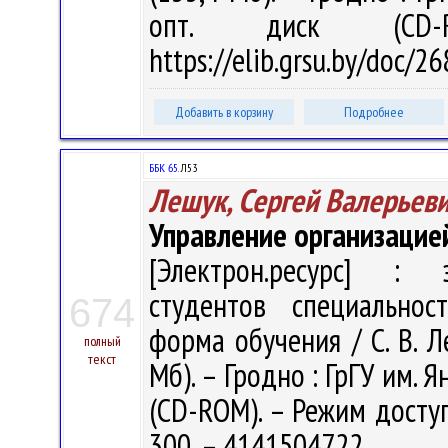
опт. диск (CD-
https://elib.grsu.by/doc/
Добавить в корзину
Подробнее
ББК 65.
Л53
Лешук, Сергей Валерьев
Управление организацие
[Электрон.ресурс] : э
студентов специальнос
674
форма обучения / С. В. Ле
полный
текст
Мб). – Гродно : ГрГУ им. Я
(CD-ROM). – Режим доступа
300. – 4141504722.