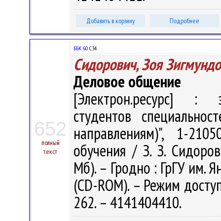
Добавить в корзину
Подробнее
ББК 60.
С34
Сидорович, Зоя Зигмунд
Деловое общение
[Электрон.ресурс] : э
студентов специальнос
652
направлениям)", 1-210
полный
обучения / З. З. Сидоров
текст
Мб). – Гродно : ГрГУ им. Я
(CD-ROM). – Режим доступа
262. – 4141404410.