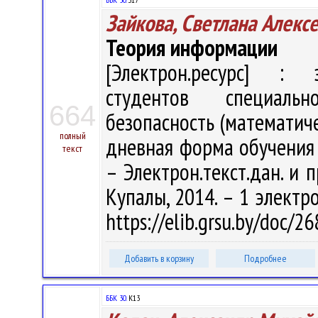
Зайкова, Светлана Алекс
Теория информации
[Электрон.ресурс] : э
студентов специальн
664
безопасность (математич
полный
дневная форма обучения / 
текст
– Электрон.текст.дан. и п
Купалы, 2014. – 1 электро
https://elib.grsu.by/doc/2
Добавить в корзину
Подробнее
ББК 30.
К13