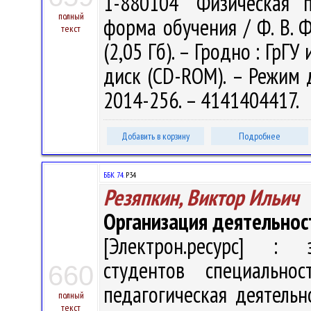
1-880104 "Физическая 
полный
форма обучения / Ф. В. Ф
текст
(2,05 Гб). – Гродно : ГрГУ
диск (CD-ROM). – Режим до
2014-256. – 4141404417.
Добавить в корзину
Подробнее
ББК 74.
Р34
Резяпкин, Виктор Ильич
Организация деятельнос
[Электрон.ресурс] : э
студентов специальнос
660
педагогическая деятельн
полный
текст