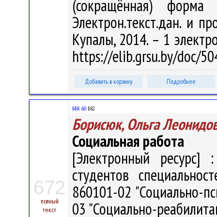
(сокращённая) форма
Электрон.текст.дан. и про
Купалы, 2014. – 1 электро
https://elib.grsu.by/doc/
Добавить в корзину
Подробнее
ББК 60.
Б82
Борисюк, Ольга Леонидо
Социальная работа
[Электронный ресурс] :
студентов специальност
672
860101-02 "Социально-пс
полный
03 "Социально-реабилитац
текст