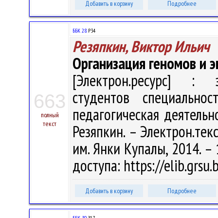
Добавить в корзину
Подробнее
ББК 28.
Р34
Резяпкин, Виктор Ильич
Организация геномов и э
[Электрон.ресурс] : э
студентов специальнос
663
педагогическая деятельнос
полный
текст
Резяпкин. – Электрон.текст
им. Янки Купалы, 2014. – 
доступа: https://elib.grs
Добавить в корзину
Подробнее
ББК 30.
З17