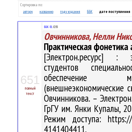
Сортировка по:
автору
названию
году издания
ББК
дате поступления
ББК 81.
О35
Овчинникова, Нелли Ник
Практическая фонетика 
[Электрон.ресурс] : э
студентов специально
обеспечение ме
651
(внешнеэкономические св
полный
текст
Овчинникова. – Электрон.т
ГрГУ им. Янки Купалы, 20
Режим доступа: https://
4141404411.