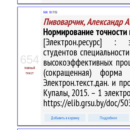
ББК 30.
П32
Пивоварчик, Александр А
Нормирование точности 
[Электрон.ресурс] : э
студентов специальности
654
высокоэффективных проц
полный
(сокращенная) форма
текст
Электрон.текст.дан. и про
Купалы, 2015. – 1 электро
https://elib.grsu.by/doc/5
Добавить в корзину
Подробнее