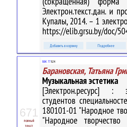
(сокращённая) форма
Электрон.текст.дан. и пр
Купалы, 2014. – 1 электро
https://elib.grsu.by/doc/
Добавить в корзину
Подробнее
ББК 77.
Б24
Барановская, Татьяна Гри
Музыкальная эстетика
[Электрон.ресурс] : э
студентов специальносте
180101-01 "Народное тво
671
"Народное творчество 
полный
текст