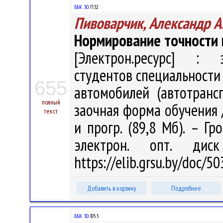
ББК 30.
П32
Пивоварчик, Александр А
Нормирование точности 
[Электрон.ресурс] : э
студентов специальности
655
автомобилей (автотранс
полный
заочная форма обучения / 
текст
и прогр. (89,8 Мб). – Гр
электрон. опт. дис
https://elib.grsu.by/doc/
Добавить в корзину
Подробнее
ББК 30.
Ф53