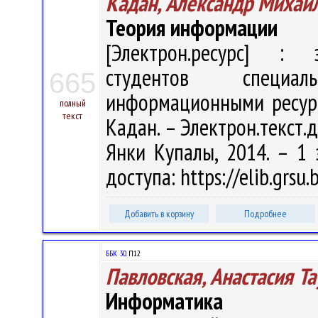
Кадан, Александр Михай
Теория информации
[Электрон.ресурс] : э
студентов специал
665
информационными ресурс
полный
текст
Кадан. – Электрон.текст.да
Янки Купалы, 2014. – 1 
доступа: https://elib.grs
Добавить в корзину
Подробнее
ББК 30.
П12
Павловская, Анастасия Т
Информатика