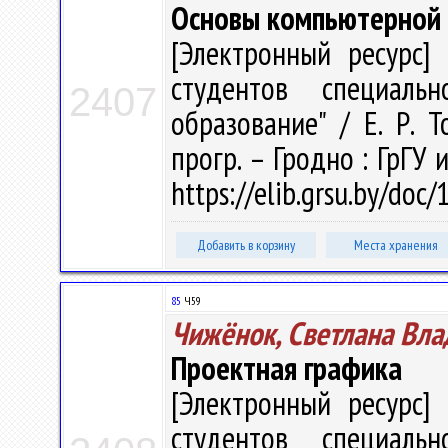
Основы компьютерной
[Электронный ресурс] 
студентов специальн
2407
образование" / Е. Р. Т
прогр. – Гродно : ГрГУ 
https://elib.grsu.by/doc
Добавить в корзину
Места хранения
85
Ч59
Чижёнок, Светлана Вл
Проектная графика
[Электронный ресурс] 
студентов специальн