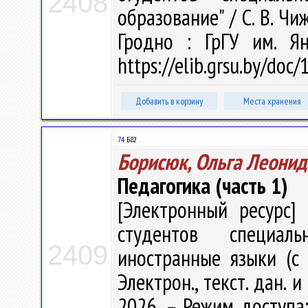
2408
образование" / С. В. Чиж
Гродно : ГрГУ им. Я
https://elib.grsu.by/doc
Добавить в корзину
Места хранения
74
Б82
Борисюк, Ольга Леонид
Педагогика (часть 1)
[Электронный ресурс] 
студентов специаль
2409
иностранные языки (с 
Электрон., текст. дан. 
2026. – Режим доступа: 