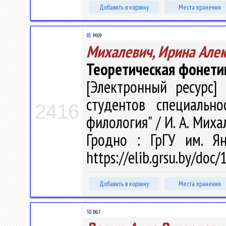
Добавить в корзину
Места хранения
81
М69
Михалевич, Ирина Але
Теоретическая фонети
[Электронный ресурс] 
студентов специально
2416
филология" / И. А. Михал
Гродно : ГрГУ им. Я
https://elib.grsu.by/doc
Добавить в корзину
Места хранения
38
В67