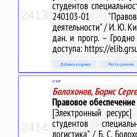
студентов специальнос
2413
240103-01 "Право
деятельности" / И. Ю. Кир
дан. и прогр. – Гродно
доступа: https://elib.gr
Добавить в корзину
Места хранения
67
Б79
Болохонов, Борис Серг
Правовое обеспечение 
[Электронный ресурс] 
студентов специаль
2414
логистика" / Б. С. Болох