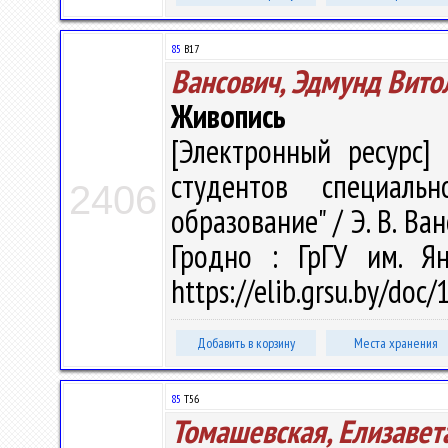
85
В17
Вансович, Эдмунд Вито
Живопись
[Электронный ресурс] 
студентов специальн
2406
образование" / Э. В. Ван
Гродно : ГрГУ им. Я
https://elib.grsu.by/doc
Добавить в корзину
Места хранения
85
Т56
Томашевская, Елизавет