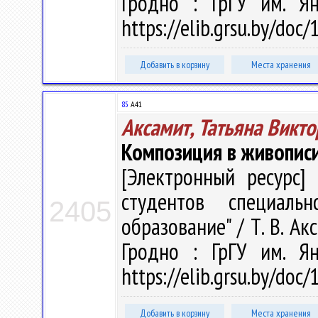
Гродно : ГрГУ им. Я
https://elib.grsu.by/doc
Добавить в корзину
Места хранения
85
А41
Аксамит, Татьяна Викт
Композиция в живопис
[Электронный ресурс] 
студентов специальн
2405
образование" / Т. В. Акс
Гродно : ГрГУ им. Я
https://elib.grsu.by/doc
Добавить в корзину
Места хранения