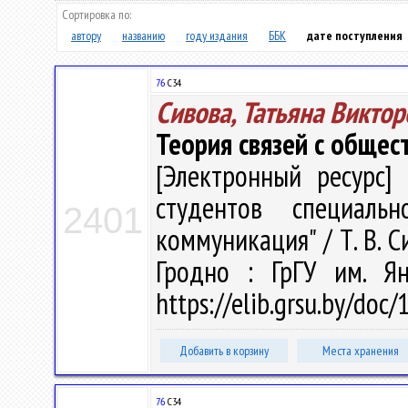
Сортировка по:
автору
названию
году издания
ББК
дате поступления
76
С34
Сивова, Татьяна Виктор
Теория связей с общес
[Электронный ресурс] 
студентов специаль
2401
коммуникация" / Т. В. Си
Гродно : ГрГУ им. Я
https://elib.grsu.by/doc
Добавить в корзину
Места хранения
76
С34