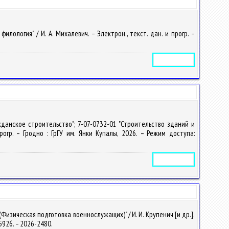
ология" / И. А. Михалевич. – Электрон., текст. дан. и прогр. –
Электронное издание
данское строительство"; 7-07-0732-01 "Строительство зданий и
огр. – Гродно : ГрГУ им. Янки Купалы, 2026. – Режим доступа:
Электронное издание
изическая подготовка военнослужащих)" / И. И. Крупенич [и др.].
35926. – 2026-2480.