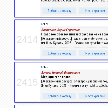
И. Ю. Кирвель, Б. С. Болохонов. – Электрон., текст
Добавить в корзину
Места хранения
67
Б79
Болохонов, Борис Сергеевич
Правовое обеспечение и страхование на тра
2414
[Электронный ресурс] : электрон.учебно-метод.ко
им. Янки Купалы, 2026. – Режим доступа: https://
Добавить в корзину
Места хранения
67
В21
Ватыль, Николай Викторович
Медицинское право
2415
[Электронный ресурс] : электрон.учебно-метод.к
Янки Купалы, 2026. – Режим доступа: https://elib
Добавить в корзину
Места хранения