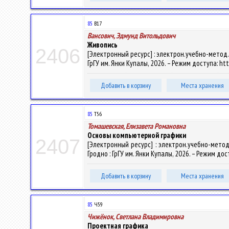
85
В17
Вансович, Эдмунд Витольдович
Живопись
2406
[Электронный ресурс] : электрон.учебно-метод.к
ГрГУ им. Янки Купалы, 2026. – Режим доступа: htt
Добавить в корзину
Места хранения
85
Т56
Томашевская, Елизавета Романовна
Основы компьютерной графики
2407
[Электронный ресурс] : электрон.учебно-метод.
Гродно : ГрГУ им. Янки Купалы, 2026. – Режим дост
Добавить в корзину
Места хранения
85
Ч59
Чижёнок, Светлана Владимировна
Проектная графика