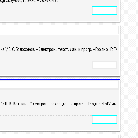
lib.grsu.by/doc/135920. – 2026-2485.
Электронное издание
. С. Болохонов. – Электрон., текст. дан. и прогр. – Гродно : ГрГУ
Электронное издание
 В. Ватыль. – Электрон., текст. дан. и прогр. – Гродно : ГрГУ им.
Электронное издание