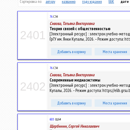
Сортировка по:
автору
названию
году издания
ББК
дате
76
С34
Сивова, Татьяна Викторовна
Теория связей с общественностью
2401
[Электронный ресурс] : электрон.учебно-метод.
ГрГУ им. Янки Купалы, 2026. – Режим доступа: htt
Добавить в корзину
Места хранения
76
С34
Сивова, Татьяна Викторовна
Современные медиасистемы
2402
[Электронный ресурс] : электрон.учебно-метод.к
Купалы, 2026. – Режим доступа: https://elib.grsu
Добавить в корзину
Места хранения
60.5
Щ64
Щербинин, Сергей Николаевич