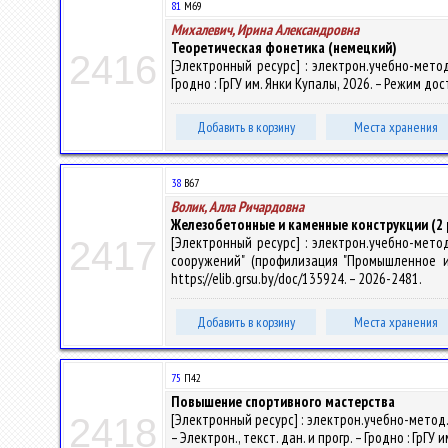
81
М69
Михалевич, Ирина Александровна
Теоретическая фонетика (немецкий)
2416
[Электронный ресурс] : электрон.учебно-метод
Гродно : ГрГУ им. Янки Купалы, 2026. – Режим дост
Добавить в корзину
Места хранения
38
В67
Волик, Алла Ричардовна
Железобетонные и каменные конструкции (2 
[Электронный ресурс] : электрон.учебно-мето
2417
сооружений" (профилизация "Промышленное и г
https://elib.grsu.by/doc/135924. – 2026-2481.
Добавить в корзину
Места хранения
75
П42
Повышение спортивного мастерства
[Электронный ресурс] : электрон.учебно-метод.
2418
– Электрон., текст. дан. и прогр. – Гродно : ГрГУ