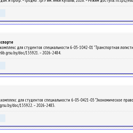
. дан. и прогр. – Гродно : ГрГУ им. Янки Купалы, 2026. – Режим доступа: https://e
нспорте
мплекс для студентов специальности 6-05-1042-01 "Транспортная логистика" / Б
elib.grsu.by/doc/135921. – 2026-2484.
омплекс для студентов специальности 6-05-0421-03 "Экономическое право" / Н.
.grsu.by/doc/135922. – 2026-2483.