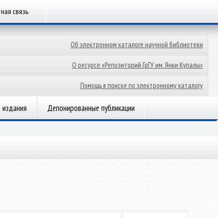
ная связь
Об электронном каталоге научной библиотеки
О ресурсе «Репозиторий ГрГУ им. Янки Купалы»
Помощь в поиске по электронному каталогу
 издания
Депонированные публикации