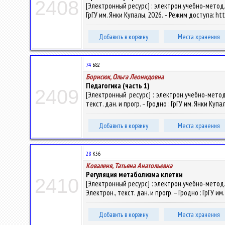
2408
[Электронный ресурс] : электрон.учебно-метод.к
ГрГУ им. Янки Купалы, 2026. – Режим доступа: htt
Добавить в корзину
Места хранения
74
Б82
Борисюк, Ольга Леонидовна
Педагогика (часть 1)
2409
[Электронный ресурс] : электрон.учебно-метод
текст. дан. и прогр. – Гродно : ГрГУ им. Янки Куп
Добавить в корзину
Места хранения
28
К56
Коваленя, Татьяна Анатольевна
Регуляция метаболизма клетки
2410
[Электронный ресурс] : электрон.учебно-метод.
Электрон., текст. дан. и прогр. – Гродно : ГрГУ и
Добавить в корзину
Места хранения