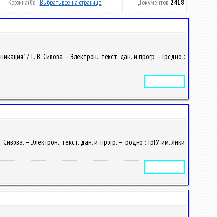
Корзина
(0):
Выбрать все на странице
Документов:
2418
ия" / Т. В. Сивова. – Электрон., текст. дан. и прогр. – Гродно :
Электронное издание
вова. – Электрон., текст. дан. и прогр. – Гродно : ГрГУ им. Янки
Электронное издание