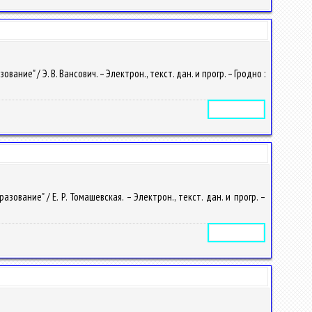
е" / Э. В. Вансович. – Электрон., текст. дан. и прогр. – Гродно :
Электронное издание
вание" / Е. Р. Томашевская. – Электрон., текст. дан. и прогр. –
Электронное издание