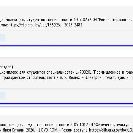
.комплекс для студентов специальности 6-05-0232-04 "Романо-германская фил
упа: https://elib.grsu.by/doc/135923. – 2026-2482.
раздел)
д.комплекс для студентов специальностей 1-700201 "Промышленное и граж
ражданское строительство") / А. Р. Волик. – Электрон., текст. дан. и пр
комплекс для студентов специальности 6-05-1012-01 "Физическая культура (Ф
 им. Янки Купалы, 2026. – 1 DVD-ROM. – Режим доступа: https://elib.grsu.by/doc/1