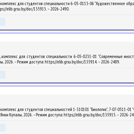
омплекс для студентов специальности 6-05-0113-06 "Художественное образовани
ps://elib.grsu.by/doc/135913. – 2026-2490.
.комплекс для студентов специальности 6-05-0231-01 "Современные иностран
алы, 2026. – Режим доступа: https://elib.grsu.by/doc/135914. – 2026-2489.
комплекс для студентов специальностей 1-310101 "Биология", 7-07-0511-01 "
м. Янки Купалы, 2026. – Режим доступа: https://elib.grsu.by/doc/135915. – 2026-2