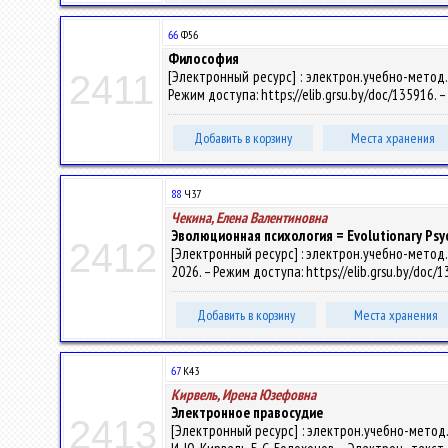
66
Ф56
Философия
[Электронный ресурс] : электрон.учебно-метод.ко
2411
Режим доступа: https://elib.grsu.by/doc/135916. 
Добавить в корзину
Места хранения
88
Ч37
Чекина, Елена Валентиновна
Эволюционная психология = Evolutionary Psyc
2412
[Электронный ресурс] : электрон.учебно-метод.ко
2026. – Режим доступа: https://elib.grsu.by/doc/
Добавить в корзину
Места хранения
67
К43
Кирвель, Ирена Юзефовна
Электронное правосудие
2413
[Электронный ресурс] : электрон.учебно-метод