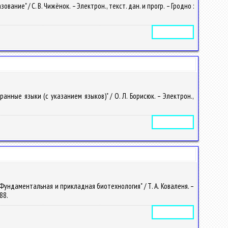
е" / С. В. Чижёнок. – Электрон., текст. дан. и прогр. – Гродно :
Электронное издание
ные языки (с указанием языков)" / О. Л. Борисюк. – Электрон.,
Электронное издание
Фундаментальная и прикладная биотехнология" / Т. А. Коваленя. –
488.
Электронное издание