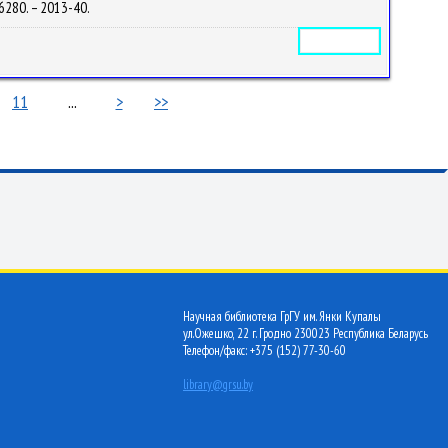
26280. – 2013-40.
Электронное издание
11
...
>
>>
Научная библиотека ГрГУ им. Янки Купалы
ул.Ожешко, 22 г. Гродно 230023 Республика Беларусь
Телефон/факс: +375 (152) 77-30-60
library@grsu.by