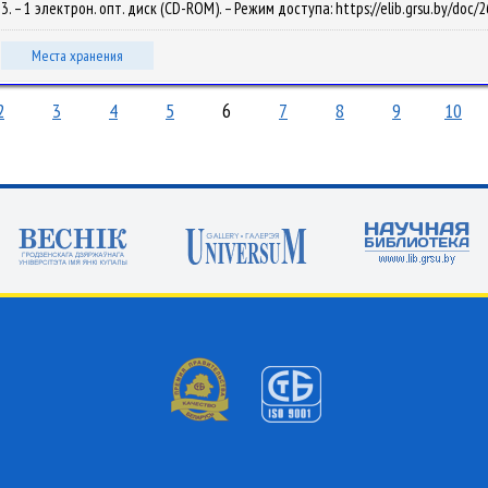
013. – 1 электрон. опт. диск (CD-ROM). – Режим доступа: https://elib.grsu.by/doc/
Места хранения
2
3
4
5
6
7
8
9
10