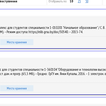
 поступления
Отображать по:
10
25
50
кс для студентов специальности 1-010201 "Начальное образование" / С. В. Гадза
M). – Режим доступа: https://elib.grsu.by/doc/50540. – 2013-74.
Места хранения
кс для студентов специальности 1-360104 "Оборудование и технологии выс
кст.дан. и прогр. (65,3 Мб). – Гродно : ГрГУ им. Янки Купалы, 2016. – 1 электрон.
Места хранения