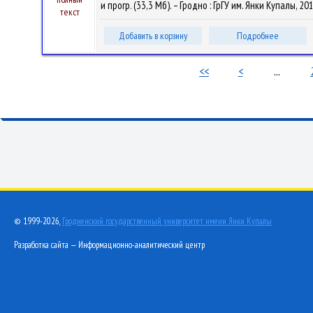
и прогр. (33,3 Мб). – Гродно : ГрГУ им. Янки Купалы, 2
текст
Добавить в корзину
Подробнее
<<
<
...
© 1999-2026,
Гродненский государственный университет имени Янки Купалы
Разработка сайта — Информационно-аналитический центр