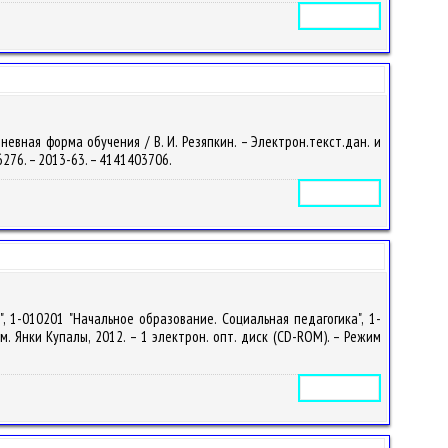
Электронное издание
евная форма обучения / В. И. Резяпкин. – Электрон.текст.дан. и
/26276. – 2013-63. – 4141403706.
Электронное издание
 1-010201 "Начальное образование. Социальная педагогика", 1-
им. Янки Купалы, 2012. – 1 электрон. опт. диск (CD-ROM). – Режим
Электронное издание