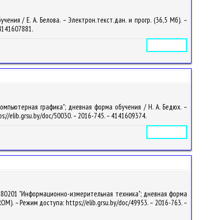
ния / Е. А. Белова. – Электрон.текст.дан. и прогр. (36,5 Мб). –
– 4141607881.
Электронное издание
омпьютерная графика"; дневная форма обучения / Н. А. Бедюх. –
ps://elib.grsu.by/doc/50030. – 2016-745. – 4141609374.
Электронное издание
-380201 "Информационно-измерительная техника"; дневная форма
ROM). – Режим доступа: https://elib.grsu.by/doc/49953. – 2016-763. –