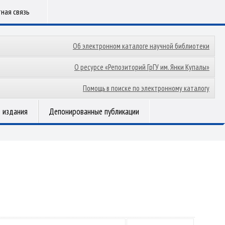
ная связь
Об электронном каталоге научной библиотеки
О ресурсе «Репозиторий ГрГУ им. Янки Купалы»
Помощь в поиске по электронному каталогу
 издания
Депонированные публикации