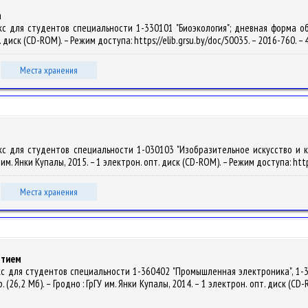
а
с для студентов специальности 1-330101 "Биоэкология"; дневная форма обуче
т. диск (CD-ROM). – Режим доступа: https://elib.grsu.by/doc/50035. – 2016-760. 
Места хранения
кс для студентов специальности 1-030103 "Изобразительное искусство и к
У им. Янки Купалы, 2015. – 1 электрон. опт. диск (CD-ROM). – Режим доступа: htt
Места хранения
ятием
екс для студентов специальности 1-360402 "Промышленная электроника", 1
. (26,2 Мб). – Гродно : ГрГУ им. Янки Купалы, 2014. – 1 электрон. опт. диск (CD-