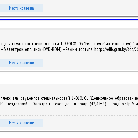
Места хранения
с для студентов специальности 1-330101-03 "Биология (биотехнология) "; дн
3. – 3 электрон. опт. диск (DVD-ROM). – Режим доступа: https://elib.grsu.by/doc
Места хранения
мплекс для студентов специальностей 1-010101 "Дошкольное образование",
. Гнездовский. – Электрон., текст. дан. и прогр. (42,4 Мб). – Гродно : ГрГУ 
Места хранения