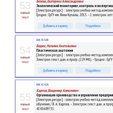
Белова, Екатерина Александровна
53
Экологический мониторинг, контроль и экспертиз
[Электрон.ресурс] : электрон.учебно-метод.комплек
полный
Гродно : ГрГУ им. Янки Купалы, 2015. – 1 электрон. оп
текст
Добавить в корзину
Подробнее
ББК 85.
Б38
Бедюх, Наталия Анатольевна
54
Пластическая анатомия
[Электрон.ресурс] : электрон.учебно-метод.компле
полный
Электрон.текст.дан. и прогр. (229 Мб). – Гродно : ГрГ
текст
Добавить в корзину
Подробнее
ББК 65.
К26
Карпов, Владимир Алексеевич
55
Организация производства и управление предпри
[Электрон.ресурс] : электрон.учебно-метод.компл
обучения / В. А. Карпов. – Электрон.текст.дан. и прогр
полный
4141609751.
текст