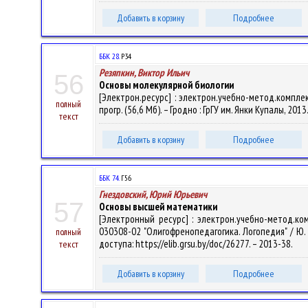
Добавить в корзину
Подробнее
ББК 28.
Р34
Резяпкин, Виктор Ильич
56
Основы молекулярной биологии
[Электрон.ресурс] : электрон.учебно-метод.комплек
полный
прогр. (56,6 Мб). – Гродно : ГрГУ им. Янки Купалы, 201
текст
Добавить в корзину
Подробнее
ББК 74.
Г56
Гнездовский, Юрий Юрьевич
57
Основы высшей математики
[Электронный ресурс] : электрон.учебно-метод.ко
030308-02 "Олигофренопедагогика. Логопедия" / Ю. Ю
полный
доступа: https://elib.grsu.by/doc/26277. – 2013-38.
текст
Добавить в корзину
Подробнее