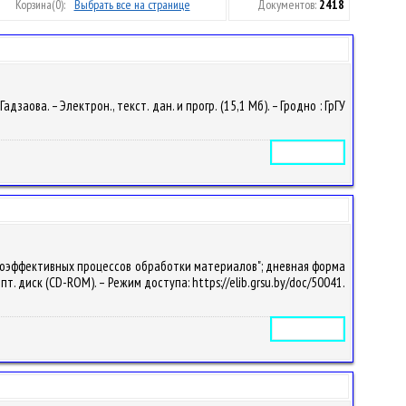
Корзина
(0):
Выбрать все на странице
Документов:
2418
ова. – Электрон., текст. дан. и прогр. (15,1 Мб). – Гродно : ГрГУ
Электронное издание
окоэффективных процессов обработки материалов"; дневная форма
 опт. диск (CD-ROM). – Режим доступа: https://elib.grsu.by/doc/50041.
Электронное издание