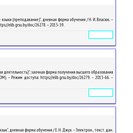
зыки (преподавание)", дневная форма обучения / Н. И. Власюк. –
tps://elib.grsu.by/doc/26278. – 2013-39.
Электронное издание
ая деятельность)"; заочная форма получения высшего образования
OM). – Режим доступа: https://elib.grsu.by/doc/26279. – 2013-66. –
Электронное издание
", дневная форма обучения / Е. Н. Джух. – Электрон., текст. дан.