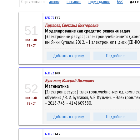
Сортировка по:
автору
названию
году издания
ББК
дате
ББК 75.
Г13
Гадзаова, Светлана Викторовна
51
Моделирование как средство решения задач
[Электронный ресурс] : электрон.учебно-метод.компле
полный
им. Янки Купалы, 2012. – 1 электрон. опт. диск (CD-RO
текст
Добавить в корзину
Подробнее
ББК 22.
Б90
Булгаков, Валерий Иванович
52
Математика
[Электрон.ресурс] : электрон.учебно-метод.компле
обучения / В. И. Булгаков, А. В. Кузьмич. – Электрон.те
полный
– 2016-743. – 4141609380.
текст
Добавить в корзину
Подробнее
ББК 28.
Б43