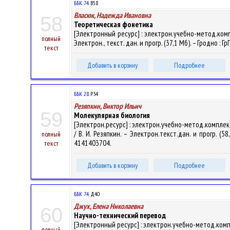
ББК 74.
В58
Власюк, Надежда Ивановна
58
Теоретическая фонетика
[Электронный ресурс] : электрон.учебно-метод.ком
полный
Электрон., текст. дан. и прогр. (37,1 Мб). – Гродно : 
текст
Добавить в корзину
Подробнее
ББК 28.
Р34
Резяпкин, Виктор Ильич
59
Молекулярная биология
[Электрон.ресурс] : электрон.учебно-метод.комплек
/ В. И. Резяпкин. – Электрон.текст.дан. и прогр. (58
полный
4141403704.
текст
Добавить в корзину
Подробнее
ББК 74.
Д40
Джух, Елена Николаевна
60
Научно-технический перевод
[Электронный ресурс] : электрон.учебно-метод.компл
полный