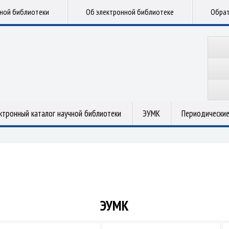
чной библиотеки
Об электронной библиотеке
Обрат
ктронный каталог научной библиотеки
ЭУМК
Периодические
ЭУМК